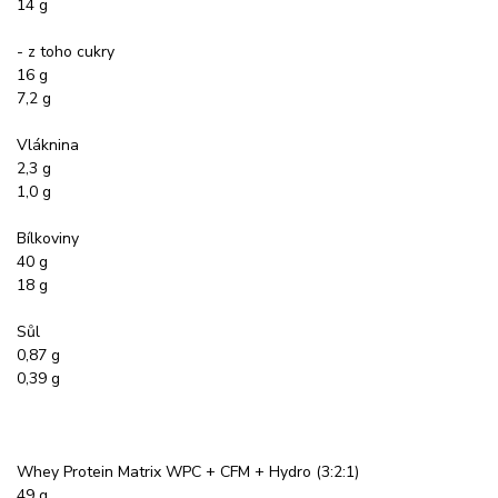
14 g
- z toho cukry
16 g
7,2 g
Vláknina
2,3 g
1,0 g
Bílkoviny
40 g
18 g
Sůl
0,87 g
0,39 g
Whey Protein Matrix WPC + CFM + Hydro (3:2:1)
49 g