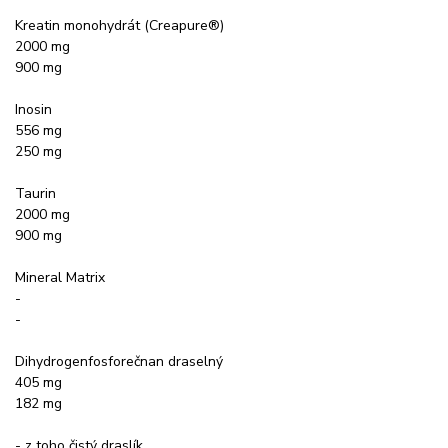
Kreatin monohydrát (Creapure®)
2000 mg
900 mg
Inosin
556 mg
250 mg
Taurin
2000 mg
900 mg
Mineral Matrix
-
-
Dihydrogenfosforečnan draselný
405 mg
182 mg
- z toho čistý draslík