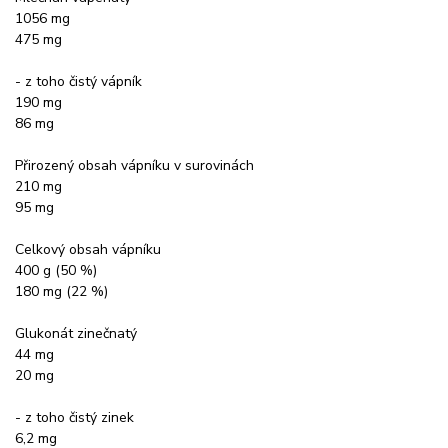
1056 mg
475 mg
- z toho čistý vápník
190 mg
86 mg
Přirozený obsah vápníku v surovinách
210 mg
95 mg
Celkový obsah vápníku
400 g (50 %)
180 mg (22 %)
Glukonát zinečnatý
44 mg
20 mg
- z toho čistý zinek
6,2 mg