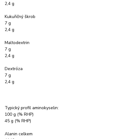
2,4 g
Kukuřičný škrob
7 g
2,4 g
Maltodextrin
7 g
2,4 g
Dextróza
7 g
2,4 g
Typický profil aminokyselin:
100 g (% RHP)
45 g (% RHP)
Alanin celkem