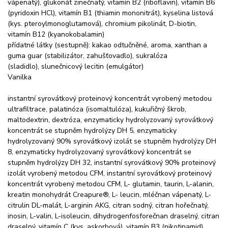
vápenatý), glukonát zinečnatý, vitamín B2 (riboflavin), vitamín B6
(pyridoxin HCl), vitamín B1 (thiamin mononitrát), kyselina listová
(kys. pteroylmonoglutamová), chromium pikolinát, D-biotin,
vitamín B12 (kyanokobalamin)
přídatné látky (sestupně): kakao odtučněné, aroma, xanthan a
guma guar (stabilizátor, zahušťovadlo), sukralóza
(sladidlo), slunečnicový lecitin (emulgátor)
Vanilka
instantní syrovátkový proteinový koncentrát vyrobený metodou
ultrafiltrace, palatinóza (isomaltulóza), kukuřičný škrob,
maltodextrin, dextróza, enzymaticky hydrolyzovaný syrovátkový
koncentrát se stupněm hydrolýzy DH 5, enzymaticky
hydrolyzovaný 90% syrovátkový izolát se stupněm hydrolýzy DH
8, enzymaticky hydrolyzovaný syrovátkový koncentrát se
stupněm hydrolýzy DH 32, instantní syrovátkový 90% proteinový
izolát vyrobený metodou CFM, instantní syrovátkový proteinový
koncentrát vyrobený metodou CFM, L- glutamin, taurin, L-alanin,
kreatin monohydrát Creapure®, L- leucin, mléčnan vápenatý, L-
citrulin DL-malát, L-arginin AKG, citran sodný, citran hořečnatý,
inosin, L-valin, L-isoleucin, dihydrogenfosforečnan draselný, citran
draselný, vitamín C (kys. askorbová), vitamín B3 (nikotinamid),