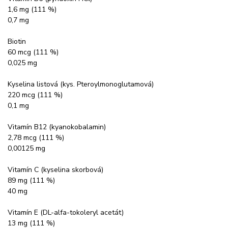
1,6 mg (111 %)
0,7 mg
Biotin
60 mcg (111 %)
0,025 mg
Kyselina listová (kys. Pteroylmonoglutamová)
220 mcg (111 %)
0,1 mg
Vitamín B12 (kyanokobalamin)
2,78 mcg (111 %)
0,00125 mg
Vitamín C (kyselina skorbová)
89 mg (111 %)
40 mg
Vitamín E (DL-alfa-tokoleryl acetát)
13 mg (111 %)