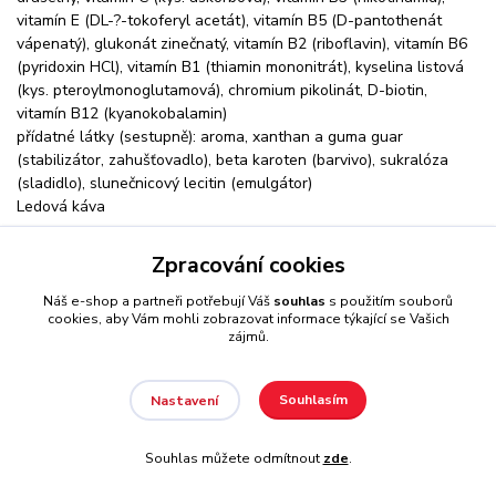
vitamín E (DL-?-tokoferyl acetát), vitamín B5 (D-pantothenát
vápenatý), glukonát zinečnatý, vitamín B2 (riboflavin), vitamín B6
(pyridoxin HCl), vitamín B1 (thiamin mononitrát), kyselina listová
(kys. pteroylmonoglutamová), chromium pikolinát, D-biotin,
vitamín B12 (kyanokobalamin)
přídatné látky (sestupně): aroma, xanthan a guma guar
(stabilizátor, zahušťovadlo), beta karoten (barvivo), sukralóza
(sladidlo), slunečnicový lecitin (emulgátor)
Ledová káva
instantní syrovátkový proteinový koncentrát vyrobený metodou
Zpracování cookies
ultrafiltrace, palatinóza (isomaltulóza), kukuřičný škrob,
maltodextrin, dextróza, enzymaticky hydrolyzovaný syrovátkový
Náš e-shop a partneři potřebují Váš
souhlas
s použitím souborů
cookies, aby Vám mohli zobrazovat informace týkající se Vašich
koncentrát se stupněm hydrolýzy DH 5, enzymaticky
zájmů.
hydrolyzovaný 90% syrovátkový izolát se stupněm hydrolýzy DH
8, enzymaticky hydrolyzovaný syrovátkový koncentrát se
stupněm hydrolýzy DH 32, instantní syrovátkový 90% proteinový
Souhlasím
Nastavení
izolát vyrobený metodou CFM, instantní syrovátkový proteinový
koncentrát vyrobený metodou CFM, L- glutamin, taurin, L-alanin,
Souhlas můžete odmítnout
zde
.
kreatin monohydrát Creapure®, L- leucin, mléčnan vápenatý, L-
citrulin DL-malát, L-arginin AKG, citran sodný, citran hořečnatý,