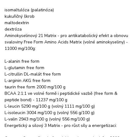
isomaltulóza (palatinóza)
kukuřičný škrob
maltodextrin
dextróza
Aminokyselinový 21 Matrix - pro antikatabolický efekt a obnovu
svaloviny Free Form Amino Acids Matrix (volné aminokyseliny) -
11000 mg/100g:
L-alanin free form
L-glutamin free form
L-citrullin DL-malát free form
L-arginin AKG free form
taurin free form 2000 mg/100 g
BCAA 2:1:1 ve volné formě i peptidické vazbě (free form &
peptide bond) - 11237 mg/100 g
L-leucin 5290 mg/100 g (volný 1111 mg/100 g)
L-isoleucin 3004 mg/100 g (volný 556 g/100 g)
L-valin 2943 mg/100 g (volný 556 mg/100 g)
Energetický a silový 3 Matrix - pro růst síly a energetizaci: