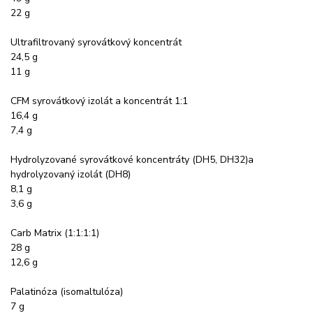
22 g
Ultrafiltrovaný syrovátkový koncentrát
24,5 g
11 g
CFM syrovátkový izolát a koncentrát 1:1
16,4 g
7,4 g
Hydrolyzované syrovátkové koncentráty (DH5, DH32)a
hydrolyzovaný izolát (DH8)
8,1 g
3,6 g
Carb Matrix (1:1:1:1)
28 g
12,6 g
Palatinóza (isomaltulóza)
7 g