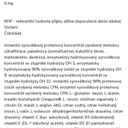
6 mg
RHP - referenční hodnota příjmu (dříve doporučená denní dávka)
Složení:
Čokoláda
instantní syrovátkový proteinový koncentrát vyrobený metodou
ultrafiltrace, palatinóza (isomaltulóza), kukuřičný škrob,
maltodextrin, dextróza, enzymaticky hydrolyzovaný syrovátkový
koncentrát se stupněm hydrolýzy DH 5, enzymaticky
hydrolyzovaný 90% syrovátkový izolát se stupněm hydrolýzy DH
8, enzymaticky hydrolyzovaný syrovátkový koncentrát se
stupněm hydrolýzy DH 32, instantní syrovátkový 90% proteinový
izolát vyrobený metodou CFM, instantní syrovátkový proteinový
koncentrát vyrobený metodou CFM, L- glutamin, taurin, L-alanin,
kreatin monohydrát Creapure®, L- leucin, mléčnan vápenatý, L-
citrulin DL-malát, L-arginin AKG, citran sodný, citran hořečnatý,
inosin, L-valin, L-isoleucin, dihydrogenfosforečnan draselný, citran
draselný, vitamín C (kys. askorbová), vitamín B3 (nikotinamid),
vitamín E (DL-?-tokoferyl acetát), vitamín B5 (D-pantothenát