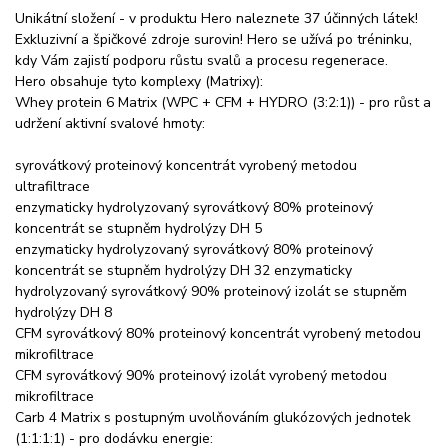
Unikátní složení - v produktu Hero naleznete 37 účinných látek!
Exkluzivní a špičkové zdroje surovin! Hero se užívá po tréninku,
kdy Vám zajistí podporu růstu svalů a procesu regenerace.
Hero obsahuje tyto komplexy (Matrixy):
Whey protein 6 Matrix (WPC + CFM + HYDRO (3:2:1)) - pro růst a
udržení aktivní svalové hmoty:
syrovátkový proteinový koncentrát vyrobený metodou
ultrafiltrace
enzymaticky hydrolyzovaný syrovátkový 80% proteinový
koncentrát se stupněm hydrolýzy DH 5
enzymaticky hydrolyzovaný syrovátkový 80% proteinový
koncentrát se stupněm hydrolýzy DH 32 enzymaticky
hydrolyzovaný syrovátkový 90% proteinový izolát se stupněm
hydrolýzy DH 8
CFM syrovátkový 80% proteinový koncentrát vyrobený metodou
mikrofiltrace
CFM syrovátkový 90% proteinový izolát vyrobený metodou
mikrofiltrace
Carb 4 Matrix s postupným uvolňováním glukózových jednotek
(1:1:1:1) - pro dodávku energie: