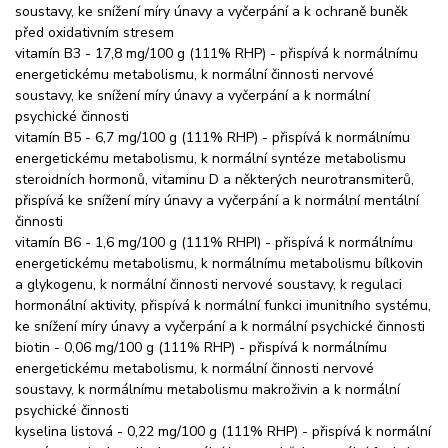
soustavy, ke snížení míry únavy a vyčerpání a k ochraně buněk
před oxidativním stresem
vitamín B3 - 17,8 mg/100 g (111% RHP) - přispívá k normálnímu
energetickému metabolismu, k normální činnosti nervové
soustavy, ke snížení míry únavy a vyčerpání a k normální
psychické činnosti
vitamín B5 - 6,7 mg/100 g (111% RHP) - přispívá k normálnímu
energetickému metabolismu, k normální syntéze metabolismu
steroidních hormonů, vitaminu D a některých neurotransmiterů,
přispívá ke snížení míry únavy a vyčerpání a k normální mentální
činnosti
vitamín B6 - 1,6 mg/100 g (111% RHPI) - přispívá k normálnímu
energetickému metabolismu, k normálnímu metabolismu bílkovin
a glykogenu, k normální činnosti nervové soustavy, k regulaci
hormonální aktivity, přispívá k normální funkci imunitního systému,
ke snížení míry únavy a vyčerpání a k normální psychické činnosti
biotin - 0,06 mg/100 g (111% RHP) - přispívá k normálnímu
energetickému metabolismu, k normální činnosti nervové
soustavy, k normálnímu metabolismu makroživin a k normální
psychické činnosti
kyselina listová - 0,22 mg/100 g (111% RHP) - přispívá k normální