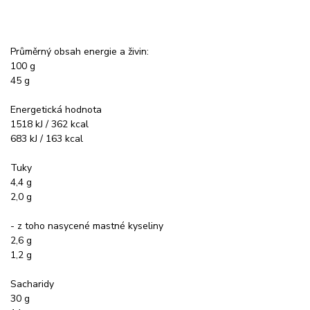
Průměrný obsah energie a živin:
100 g
45 g
Energetická hodnota
1518 kJ / 362 kcal
683 kJ / 163 kcal
Tuky
4,4 g
2,0 g
- z toho nasycené mastné kyseliny
2,6 g
1,2 g
Sacharidy
30 g