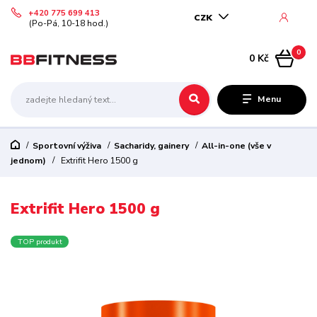
+420 775 699 413
CZK
(Po-Pá, 10-18 hod.)
0
0 Kč
Menu
Sportovní výživa
Sacharidy, gainery
All-in-one (vše v
jednom)
Extrifit Hero 1500 g
Extrifit Hero 1500 g
TOP produkt