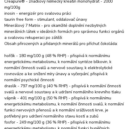
Creapure® - značkový německý kreatin monohydrát - 2000
mg/100g
inosin - energizér pro svalovou práci
taurin free form - stimulant, oddalovač únavy
Minerálový 7 Matrix - pro okamžité doplnění nezbytných
minerálních látek v ideálních formách pro správnou funkci orgánů
a svalovou rekuperaci po zátěži:
Obsah přirozených a přidaných minerálů pro příchuť čokoláda:
hořčík - 180 mg/100 g (48 % RHP) - přispívá k normálnímu
energetickému metabolismu, k normální syntéze bílkovin, k
normální činnosti svalů a nervové soustavy, k elektrolytické
rovnováze a ke snížení míry únavy a vyčerpání, přispívá k
normální psychické činnosti
draslík - 797 mg/100 g (40 % RHP) - přispívá k normální činnosti
svalů a nervové soustavy a k udržení normálního krevního tlaku
vápník - 401 mg/100 g (50 % RHP) - přispívá k normálnímu
energetickému metabolismu, k normální činnosti svalů, k normální
funkci nervových přenosů a k normální srážlivosti krve, je
potřebný pro udržení normálního stavu kostí a zubů
fosfor - 249 mg/100 g (36 % RHP) - přispívá k normálnímu
energetickému metabolismu, k normální funkci buněčných