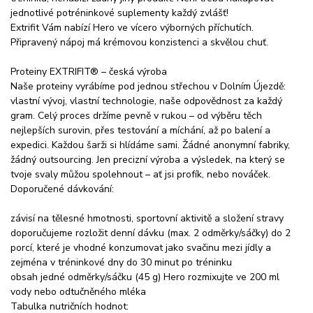
jednotlivé potréninkové suplementy každý zvlášť!
Extrifit Vám nabízí Hero ve vícero výborných příchutích.
Připravený nápoj má krémovou konzistenci a skvělou chuť.
Proteiny EXTRIFIT® – česká výroba
Naše proteiny vyrábíme pod jednou střechou v Dolním Újezdě:
vlastní vývoj, vlastní technologie, naše odpovědnost za každý
gram. Celý proces držíme pevně v rukou – od výběru těch
nejlepších surovin, přes testování a míchání, až po balení a
expedici. Každou šarži si hlídáme sami. Žádné anonymní fabriky,
žádný outsourcing. Jen precizní výroba a výsledek, na který se
tvoje svaly můžou spolehnout – ať jsi profík, nebo nováček.
Doporučené dávkování:
závisí na tělesné hmotnosti, sportovní aktivitě a složení stravy
doporučujeme rozložit denní dávku (max. 2 odměrky/sáčky) do 2
porcí, které je vhodné konzumovat jako svačinu mezi jídly a
zejména v tréninkové dny do 30 minut po tréninku
obsah jedné odměrky/sáčku (45 g) Hero rozmixujte ve 200 ml
vody nebo odtučněného mléka
Tabulka nutričních hodnot: