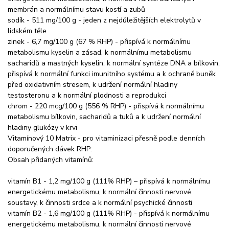
membrán a normálnímu stavu kostí a zubů
sodík - 511 mg/100 g - jeden z nejdůležitějších elektrolytů v
lidském těle
zinek - 6,7 mg/100 g (67 % RHP) - přispívá k normálnímu
metabolismu kyselin a zásad, k normálnímu metabolismu
sacharidů a mastných kyselin, k normální syntéze DNA a bílkovin,
přispívá k normální funkci imunitního systému a k ochraně buněk
před oxidativním stresem, k udržení normální hladiny
testosteronu a k normální plodnosti a reprodukci
chrom - 220 mcg/100 g (556 % RHP) - přispívá k normálnímu
metabolismu bílkovin, sacharidů a tuků a k udržení normální
hladiny glukózy v krvi
Vitamínový 10 Matrix - pro vitaminizaci přesně podle denních
doporučených dávek RHP:
Obsah přidaných vitamínů:
vitamín B1 - 1,2 mg/100 g (111% RHP) – přispívá k normálnímu
energetickému metabolismu, k normální činnosti nervové
soustavy, k činnosti srdce a k normální psychické činnosti
vitamín B2 - 1,6 mg/100 g (111% RHP) - přispívá k normálnímu
energetickému metabolismu, k normální činnosti nervové