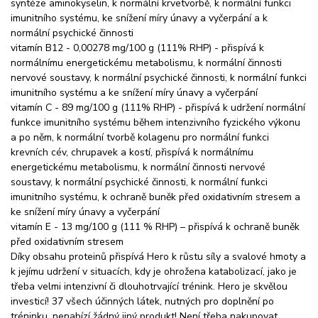
syntéze aminokyselin, k normální krvetvorbě, k normální funkci
imunitního systému, ke snížení míry únavy a vyčerpání a k
normální psychické činnosti
vitamín B12 - 0,00278 mg/100 g (111% RHP) - přispívá k
normálnímu energetickému metabolismu, k normální činnosti
nervové soustavy, k normální psychické činnosti, k normální funkci
imunitního systému a ke snížení míry únavy a vyčerpání
vitamín C - 89 mg/100 g (111% RHP) - přispívá k udržení normální
funkce imunitního systému během intenzivního fyzického výkonu
a po něm, k normální tvorbě kolagenu pro normální funkci
krevních cév, chrupavek a kostí, přispívá k normálnímu
energetickému metabolismu, k normální činnosti nervové
soustavy, k normální psychické činnosti, k normální funkci
imunitního systému, k ochraně buněk před oxidativním stresem a
ke snížení míry únavy a vyčerpání
vitamín E - 13 mg/100 g (111 % RHP) – přispívá k ochraně buněk
před oxidativním stresem
Díky obsahu proteinů přispívá Hero k růstu síly a svalové hmoty a
k jejímu udržení v situacích, kdy je ohrožena katabolizací, jako je
třeba velmi intenzivní či dlouhotrvající trénink. Hero je skvělou
investicí! 37 všech účinných látek, nutných pro doplnění po
tréninku, nenabízí žádný jiný produkt! Není třeba nakupovat