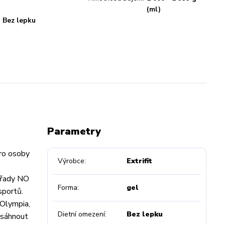
(ml)
Bez lepku
Parametry
pro osoby
Výrobce
Extrifit
z řady NO
Forma
gel
sportů.
 Olympia,
Dietní omezení
Bez lepku
dosáhnout