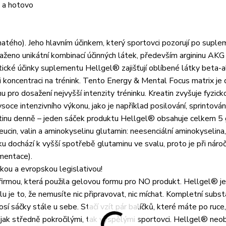
e a hotovo
tého). Jeho hlavním účinkem, který sportovci pozorují po suplem
ženo unikátní kombinací účinných látek, především argininu AKG
tické účinky suplementu Hellgel® zajišťují oblíbené látky beta-al
ši koncentraci na trénink. Tento Energy & Mental Focus matrix je 
 pro dosažení nejvyšší intenzity tréninku. Kreatin zvyšuje fyzick
oce intenzivního výkonu, jako je například posilování, sprintová
atinu denně – jeden sáček produktu Hellgel® obsahuje celkem 5 
cin, valin a aminokyselinu glutamin: neesenciální aminokyselina,
ku dochází k vyšší spotřebě glutaminu ve svalu, proto je při nár
mentace).
kou a evropskou legislativou!
 firmou, která použila gelovou formu pro NO produkt. Hellgel® j
u je to, že nemusíte nic připravovat, nic míchat. Kompletní subst
osí sáčky stále u sebe. Stačí vzít pár balíčků, které máte po ruce,
 jak středně pokročilými, tak vyspělými sportovci. Hellgel® neo