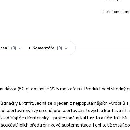
Dietní omezení:
cení
0
Komentáře
0
enní dávka (80 g) obsahuje 225 mg kofeinu. Produkt není vhodný 
značky Extrifit. Jedná se o jeden z nejpopulárnějších výrobků 
dů sportovní výživy určené pro sportovce silových a kontaktních 
říklad Vojtěch Koritenský – profesionální kulturista a účastník Mr.
součástí jejich předtréninkové suplementace. I oni totiž chtějí 