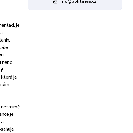
info@bbfitness.cz
entaci, je
 a
anin,
dále
ou
ní nebo
g!
 která je
očném
e nesmírně
ance je
 a
bsahuje