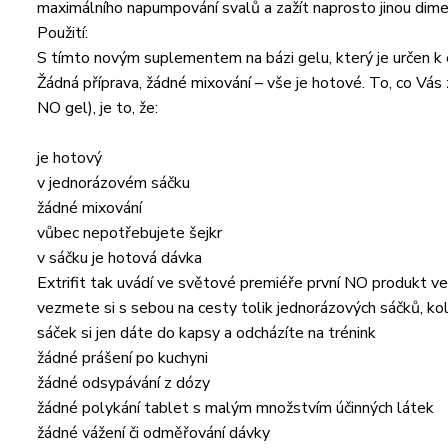
maximálního napumpování svalů a zažít naprosto jinou dimen
Použití:
S tímto novým suplementem na bázi gelu, který je určen k
Žádná příprava, žádné mixování – vše je hotové. To, co Vá
NO gel), je to, že:
je hotový
v jednorázovém sáčku
žádné mixování
vůbec nepotřebujete šejkr
v sáčku je hotová dávka
Extrifit tak uvádí ve světové premiéře první NO produkt v
vezmete si s sebou na cesty tolik jednorázových sáčků, ko
sáček si jen dáte do kapsy a odcházíte na trénink
žádné prášení po kuchyni
žádné odsypávání z dózy
žádné polykání tablet s malým množstvím účinných látek
žádné vážení či odměřování dávky