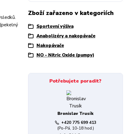
Zboží zařazeno v kategoriích
ýsledků.
 (pekelný
Sportovní výživa
Anabolizéry a nakopávače
Nakopávače
NO - Nitric Oxide (pumpy)
Potřebujete poradit?
Bronislav Trusík
+420 775 699 413
(Po-Pá, 10-18 hod.)