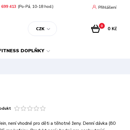
 699 413
(Po-Pá, 10-18 hod.)
Přihlášení
0
0 Kč
CZK
FITNESS DOPLŇKY
odukt
fein, není vhodné pro děti a těhotné ženy. Denní dávka (80