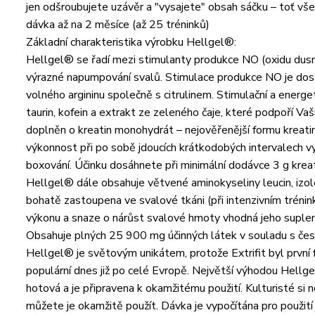
jen odšroubujete uzávěr a "vysajete" obsah sáčku – toť vš
dávka až na 2 měsíce (až 25 tréninků)
Základní charakteristika výrobku Hellgel®:
Hellgel® se řadí mezi stimulanty produkce NO (oxidu dusna
výrazné napumpování svalů. Stimulace produkce NO je dosa
volného argininu společně s citrulinem. Stimulační a energe
taurin, kofein a extrakt ze zeleného čaje, které podpoří Va
doplněn o kreatin monohydrát – nejověřenější formu kreatinu
výkonnost při po sobě jdoucích krátkodobých intervalech vys
boxování. Účinku dosáhnete při minimální dodávce 3 g kre
Hellgel® dále obsahuje větvené aminokyseliny leucin, izoleu
bohatě zastoupena ve svalové tkáni (při intenzivním trénin
výkonu a snaze o nárůst svalové hmoty vhodná jeho suple
Obsahuje plných 25 900 mg účinných látek v souladu s čes
Hellgel® je světovým unikátem, protože Extrifit byl první
populární dnes již po celé Evropě. Největší výhodou Hellgel
hotová a je připravena k okamžitému použití. Kulturisté si n
můžete je okamžitě použít. Dávka je vypočítána pro použití