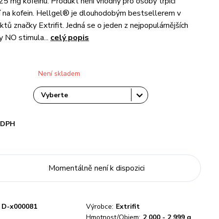
25 mg kofeinu. Produkt není vhodný pro osoby trpící
tí na kofein. Hellgel® je dlouhodobým bestsellerem v
tů značky Extrifit. Jedná se o jeden z nejpopulárnějších
y NO stimula...
celý popis
Není skladem
i DPH
Momentálně není k dispozici
D-x000081
Výrobce:
Extrifit
Hmotnost/Objem:
2 000 - 2 999 g