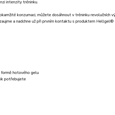
zi intenzity tréninku.
 okamžité konzumaci, můžete dosáhnout v tréninku revolučních v
s zaujme a nadchne už při prvním kontaktu s produktem Hellgel®
e formě hotového gelu
lik potřebujete