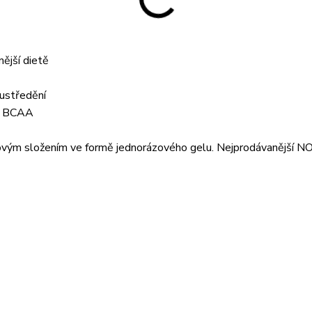
nější dietě
oustředění
mg BCAA
ovým složením ve formě jednorázového gelu. Nejprodávanější N