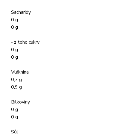
Sacharidy
0 g
0 g
- z toho cukry
0 g
0 g
Vláknina
0,7 g
0,9 g
Bílkoviny
0 g
0 g
Sůl