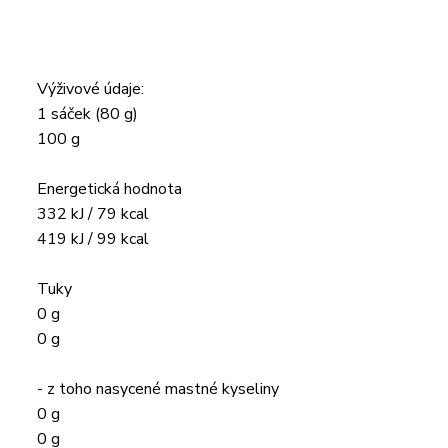
Výživové údaje:
1 sáček (80 g)
100 g
Energetická hodnota
332 kJ / 79 kcal
419 kJ / 99 kcal
Tuky
0 g
0 g
- z toho nasycené mastné kyseliny
0 g
0 g