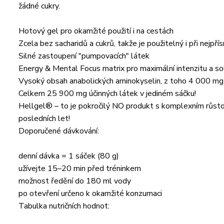
žádné cukry.
Hotový gel pro okamžité použití i na cestách
Zcela bez sacharidů a cukrů, takže je použitelný i při nejpřís
Silné zastoupení "pumpovacích" látek
Energy & Mental Focus matrix pro maximální intenzitu a s
Vysoký obsah anabolických aminokyselin, z toho 4 000 
Celkem 25 900 mg účinných látek v jediném sáčku!
Hellgel® – to je pokročilý NO produkt s komplexním růst
posledních let!
Doporučené dávkování:
denní dávka = 1 sáček (80 g)
užívejte 15–20 min před tréninkem
možnost ředění do 180 ml vody
po otevření určeno k okamžité konzumaci
Tabulka nutričních hodnot: