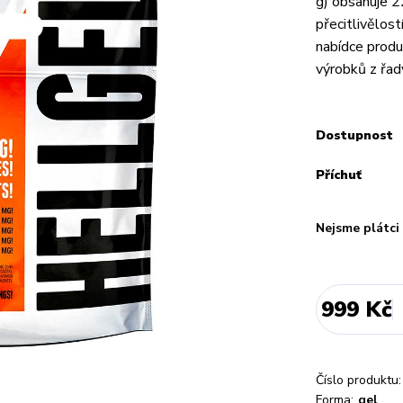
g) obsahuje 2
přecitlivělos
nabídce produk
výrobků z řad
Dostupnost
Příchuť
Nejsme plátc
999 Kč
Číslo produktu:
Forma:
gel