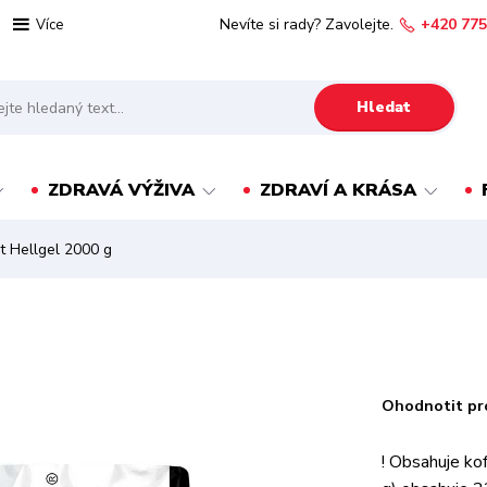
Nevíte si rady? Zavolejte.
+420 775
Více
Hledat
ZDRAVÁ VÝŽIVA
ZDRAVÍ A KRÁSA
it Hellgel 2000 g
Ohodnotit pr
! Obsahuje ko