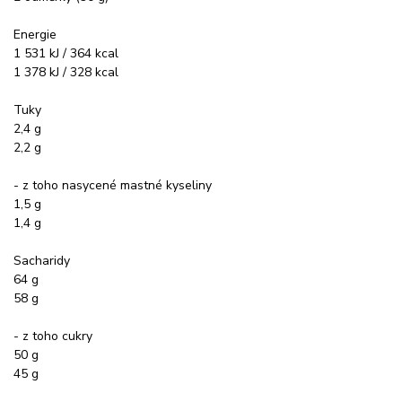
Energie
1 531 kJ / 364 kcal
1 378 kJ / 328 kcal
Tuky
2,4 g
2,2 g
- z toho nasycené mastné kyseliny
1,5 g
1,4 g
Sacharidy
64 g
58 g
- z toho cukry
50 g
45 g