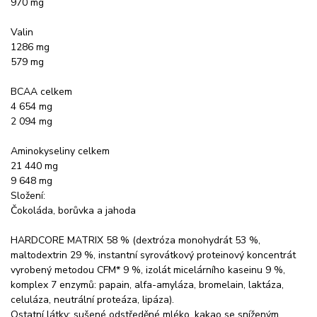
970 mg
Valin
1286 mg
579 mg
BCAA celkem
4 654 mg
2 094 mg
Aminokyseliny celkem
21 440 mg
9 648 mg
Složení:
Čokoláda, borůvka a jahoda
HARDCORE MATRIX 58 % (dextróza monohydrát 53 %,
maltodextrin 29 %, instantní syrovátkový proteinový koncentrát
vyrobený metodou CFM* 9 %, izolát micelárního kaseinu 9 %,
komplex 7 enzymů: papain, alfa-amyláza, bromelain, laktáza,
celuláza, neutrální proteáza, lipáza).
Ostatní látky: sušené odstředěné mléko, kakao se sníženým