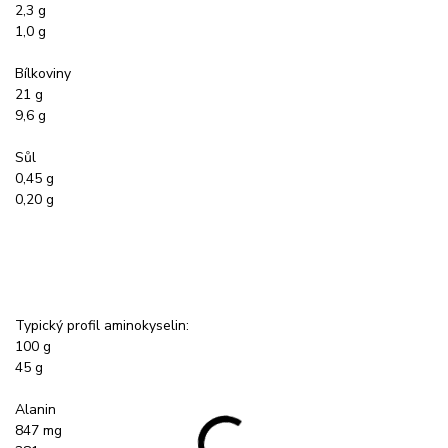
2,3 g
1,0 g
Bílkoviny
21 g
9,6 g
Sůl
0,45 g
0,20 g
Typický profil aminokyselin:
100 g
45 g
Alanin
847 mg