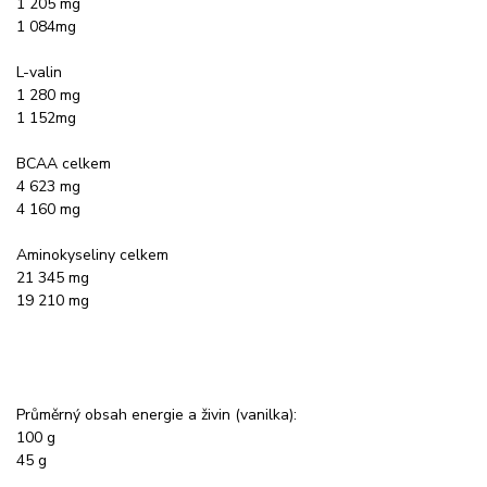
1 205 mg
1 084mg
L-valin
1 280 mg
1 152mg
BCAA celkem
4 623 mg
4 160 mg
Aminokyseliny celkem
21 345 mg
19 210 mg
Průměrný obsah energie a živin (vanilka):
100 g
45 g