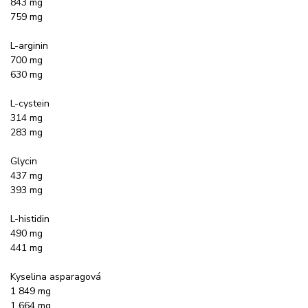
843 mg
759 mg
L-arginin
700 mg
630 mg
L-cystein
314 mg
283 mg
Glycin
437 mg
393 mg
L-histidin
490 mg
441 mg
Kyselina asparagová
1 849 mg
1 664 mg