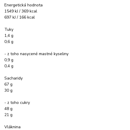
Energetická hodnota
1549 kJ / 369 kcal
697 kJ / 166 kcal
Tuky
1,4 g
0,6 g
- z toho nasycené mastné kyseliny
0,9 g
0,4 g
Sacharidy
67 g
30 g
- z toho cukry
48 g
21 g
Vláknina