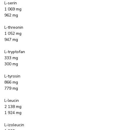
L-serin
1 069 mg
962 mg
L-threonin
1 052 mg
947 mg
L-tryptofan
333 mg
300 mg
L-tyrosin
866 mg
779 mg
L-leucin
2 138 mg
1 924 mg
L-izoleucin