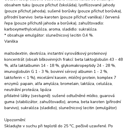
obsahem tuku (pouze příchuť čokoláda), lyofilizované jahody
(pouze příchuť jahoda), sušené borůvky (pouze příchuť borůvka),
přírodní barvivo: beta-karoten (pouze příchuť vanilka) / červená
řepa (pouze příchutě jahoda a borůvka), zahušťovadlo:
karboxymethylcelulóza, aroma, sladidlo: sukralóza.
* obsahuje emulgátor: slunečnicový lecitin 0,4 %.
Vanilka
maltodextrin, dextróza, instantní syrovátkový proteinový
koncentrát (obsah bílkovinných frakcí: beta laktoglobulin 43 - 48
%, alfa laktalbumin 14 - 18 %, glykomakropeptidy 24 - 28 %,
imunoglobulin G 1 - 3 %, bovinní sérový albumin 1 - 2 %,
laktoferin < 1 %), micelární kasein, mléčný protein, komplex 7
enzymů: papain, alfa amyláza, bromelain, laktáza, celuláza,
neutrální proteáza, lipáza
přídatné látky (sestupně): sušené odtučněné mléko, guarová
guma (stabilizátor, zahušťovadlo), aroma, beta karoten (přírodní
barvivo), sukralóza (sladidlo), slunečnicový lecitin (emulgátor)
Upozornění:
Skladujte v suchu při teplotě do 25 °C, pečlivě uzavřené. Po