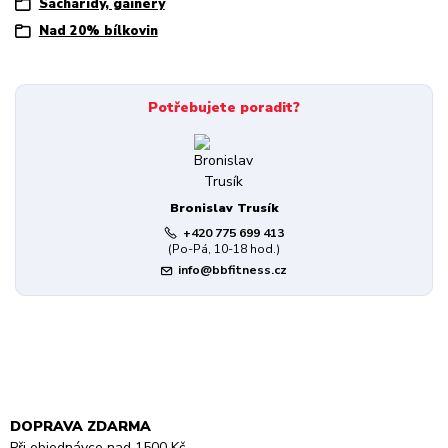
Sacharidy, gainery
Nad 20% bílkovin
Potřebujete poradit?
Bronislav Trusík
+420 775 699 413
(Po-Pá, 10-18 hod.)
info@bbfitness.cz
DOPRAVA ZDARMA
Při objednávce nad 1500 Kč