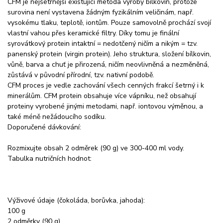
CFM je nejšetrnější existující metoda výroby bílkovin, protože
surovina není vystavena žádným fyzikálním veličinám, např.
vysokému tlaku, teplotě, iontům. Pouze samovolně prochází svojí
vlastní vahou přes keramické filtry. Díky tomu je finální
syrovátkový protein intaktní = nedotčený ničím a nikým = tzv.
panenský protein (virgin protein). Jeho struktura, složení bílkovin,
vůně, barva a chuť je přirozená, ničím neovlivněná a nezměněná,
zůstává v původní přírodní, tzv. nativní podobě.
CFM proces je vedle zachování všech cenných frakcí šetrný i k
minerálům. CFM protein obsahuje více vápníku, než obsahují
proteiny vyrobené jinými metodami, např. iontovou výměnou, a
také méně nežádoucího sodíku.
Doporučené dávkování:
Rozmixujte obsah 2 odměrek (90 g) ve 300-400 ml vody.
Tabulka nutričních hodnot:
Výživové údaje (čokoláda, borůvka, jahoda):
100 g
2 odměrky (90 g)