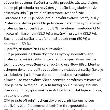
původním designu. Složení a kvalita produktu zůstaly stejné,
pouze při přechodu na nový design došlo k legislativní revizi
některých údajů, proto platí informace uvedené zde.
Hardcore Gain 21 je nápoj pro budování svalové hmoty a síly.
Proteinová složka produktu je tvořena instantním syrovátkovým
proteinovým koncentrátem (33,3 %) vyrobeným metodou CFM,
micelárním kaseinem (33,3 %) a mléčnými proteiny (33,3 %).
Sacharidová složka je tvořena maltodextrinem (50 %) a
dextrózou (50 %).
O použitých nativních CFM surovinách:
CFM je přírodní, nechemický proces výroby syrovátkového
proteinu nejvyšší kvality, filtrovaného na speciálním, vysoce
technologicky vyspělém keramickém cross-flow filtru, který je
schopen dokonale odfiltrovat všechny nežádoucí složky (jako je
tuk, laktóza…) a izolovat čistou (panenskou) syrovátkovou
bílkovinu se zachováním všech cenných primárních mikrofrakcí,
jako je beta laktoglobulin, alfa laktoglobulin, sérový albumin,
immunoglobulin, glykomakropeptid, laktoferin, laktoperoxidáza,
peptony proteáz.
CFM je čistě přírodní nechemický proces, při kterém nejsou
používány žádné pomocné chemikálie či rozpouštědla.