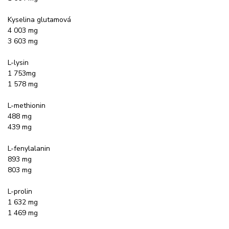
Kyselina glutamová
4 003 mg
3 603 mg
L-lysin
1 753mg
1 578 mg
L-methionin
488 mg
439 mg
L-fenylalanin
893 mg
803 mg
L-prolin
1 632 mg
1 469 mg