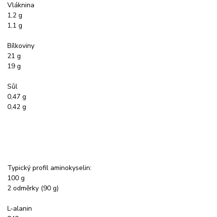
Vláknina
1,2 g
1,1 g
Bílkoviny
21 g
19 g
Sůl
0,47 g
0,42 g
Typický profil aminokyselin:
100 g
2 odměrky (90 g)
L-alanin