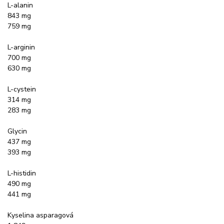
L-alanin
843 mg
759 mg
L-arginin
700 mg
630 mg
L-cystein
314 mg
283 mg
Glycin
437 mg
393 mg
L-histidin
490 mg
441 mg
Kyselina asparagová