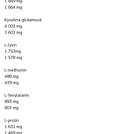
1 849 mg
1 664 mg
Kyselina glutamová
4 003 mg
3 603 mg
L-lysin
1 753mg
1 578 mg
L-methionin
488 mg
439 mg
L-fenylalanin
893 mg
803 mg
L-prolin
1 632 mg
1 469 mg