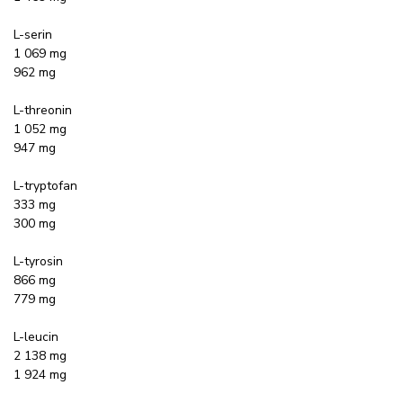
L-serin
1 069 mg
962 mg
L-threonin
1 052 mg
947 mg
L-tryptofan
333 mg
300 mg
L-tyrosin
866 mg
779 mg
L-leucin
2 138 mg
1 924 mg