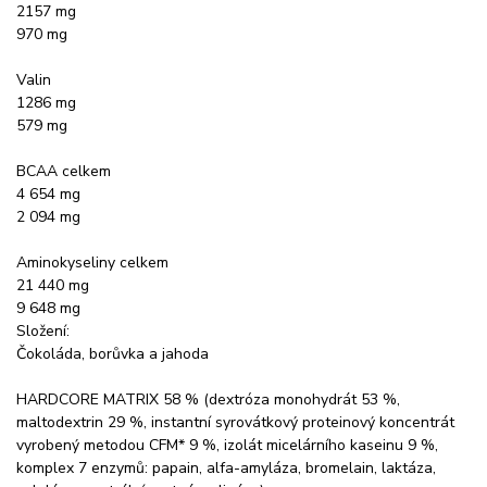
2157 mg
970 mg
Valin
1286 mg
579 mg
BCAA celkem
4 654 mg
2 094 mg
Aminokyseliny celkem
21 440 mg
9 648 mg
Složení:
Čokoláda, borůvka a jahoda
HARDCORE MATRIX 58 % (dextróza monohydrát 53 %,
maltodextrin 29 %, instantní syrovátkový proteinový koncentrát
vyrobený metodou CFM* 9 %, izolát micelárního kaseinu 9 %,
komplex 7 enzymů: papain, alfa-amyláza, bromelain, laktáza,