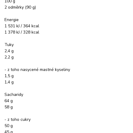
100 g
2 odměrky (90 g)
Energie
1 531 kJ / 364 kcal
1 378 kJ / 328 kcal
Tuky
2,4 g
2,2 g
- z toho nasycené mastné kyseliny
1,5 g
1,4 g
Sacharidy
64 g
58 g
- z toho cukry
50 g
45 g