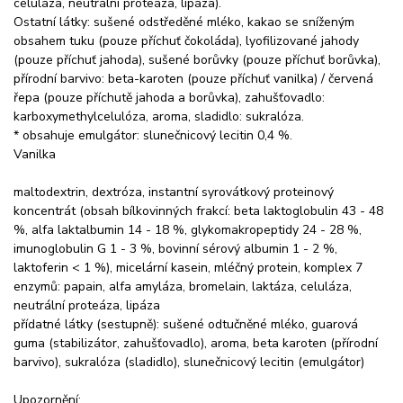
celuláza, neutrální proteáza, lipáza).
Ostatní látky: sušené odstředěné mléko, kakao se sníženým
obsahem tuku (pouze příchuť čokoláda), lyofilizované jahody
(pouze příchuť jahoda), sušené borůvky (pouze příchuť borůvka),
přírodní barvivo: beta-karoten (pouze příchuť vanilka) / červená
řepa (pouze příchutě jahoda a borůvka), zahušťovadlo:
karboxymethylcelulóza, aroma, sladidlo: sukralóza.
* obsahuje emulgátor: slunečnicový lecitin 0,4 %.
Vanilka
maltodextrin, dextróza, instantní syrovátkový proteinový
koncentrát (obsah bílkovinných frakcí: beta laktoglobulin 43 - 48
%, alfa laktalbumin 14 - 18 %, glykomakropeptidy 24 - 28 %,
imunoglobulin G 1 - 3 %, bovinní sérový albumin 1 - 2 %,
laktoferin < 1 %), micelární kasein, mléčný protein, komplex 7
enzymů: papain, alfa amyláza, bromelain, laktáza, celuláza,
neutrální proteáza, lipáza
přídatné látky (sestupně): sušené odtučněné mléko, guarová
guma (stabilizátor, zahušťovadlo), aroma, beta karoten (přírodní
barvivo), sukralóza (sladidlo), slunečnicový lecitin (emulgátor)
Upozornění: