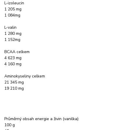
L-izoleucin
1 205 mg
1 084mg
L-valin
1 280 mg
1 152mg
BCAA celkem
4 623 mg
4 160 mg
Aminokyseliny celkem
21 345 mg
19 210 mg
Průměrný obsah energie a živin (vanilka):
100 g