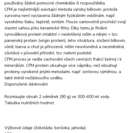
používány žádné pomocné chemikálie či rozpouštědla.
CFM je nejšetrnější existující metoda výroby bílkovin, protože
surovina není vystavena žádným fyzikálním veličinám, např.
vysokému tlaku, teplotě, iontům. Pouze samovolně prochází svojí
vlastní vahou přes keramické filtry. Díky tomu je finální
syrovátkový protein intaktní = nedotčený ničím a nikým = tzv.
panenský protein (virgin protein). Jeho struktura, složení bílkovin,
vůně, barva a chuť je přirozená, ničím neovlivněná a nezměněná,
zůstává v původní přírodní, tzv. nativní podobě.
CFM proces je vedle zachování všech cenných frakcí šetrný i k
minerálům. CFM protein obsahuje více vápníku, než obsahují
proteiny vyrobené jinými metodami, např. iontovou výměnou, a
také méně nežádoucího sodíku.
Doporučené dávkování:
Rozmixujte obsah 2 odměrek (90 g) ve 300-400 ml vody.
Tabulka nutričních hodnot:
Výživové údaje (čokoláda, borůvka, jahoda):