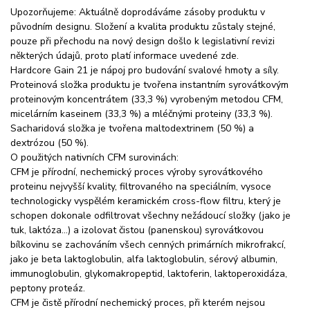
Upozorňujeme: Aktuálně doprodáváme zásoby produktu v
původním designu. Složení a kvalita produktu zůstaly stejné,
pouze při přechodu na nový design došlo k legislativní revizi
některých údajů, proto platí informace uvedené zde.
Hardcore Gain 21 je nápoj pro budování svalové hmoty a síly.
Proteinová složka produktu je tvořena instantním syrovátkovým
proteinovým koncentrátem (33,3 %) vyrobeným metodou CFM,
micelárním kaseinem (33,3 %) a mléčnými proteiny (33,3 %).
Sacharidová složka je tvořena maltodextrinem (50 %) a
dextrózou (50 %).
O použitých nativních CFM surovinách:
CFM je přírodní, nechemický proces výroby syrovátkového
proteinu nejvyšší kvality, filtrovaného na speciálním, vysoce
technologicky vyspělém keramickém cross-flow filtru, který je
schopen dokonale odfiltrovat všechny nežádoucí složky (jako je
tuk, laktóza…) a izolovat čistou (panenskou) syrovátkovou
bílkovinu se zachováním všech cenných primárních mikrofrakcí,
jako je beta laktoglobulin, alfa laktoglobulin, sérový albumin,
immunoglobulin, glykomakropeptid, laktoferin, laktoperoxidáza,
peptony proteáz.
CFM je čistě přírodní nechemický proces, při kterém nejsou