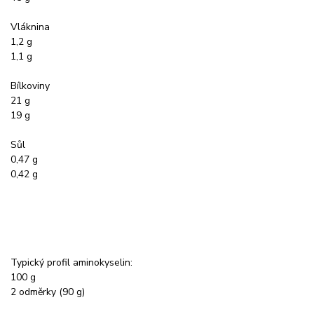
Vláknina
1,2 g
1,1 g
Bílkoviny
21 g
19 g
Sůl
0,47 g
0,42 g
Typický profil aminokyselin:
100 g
2 odměrky (90 g)