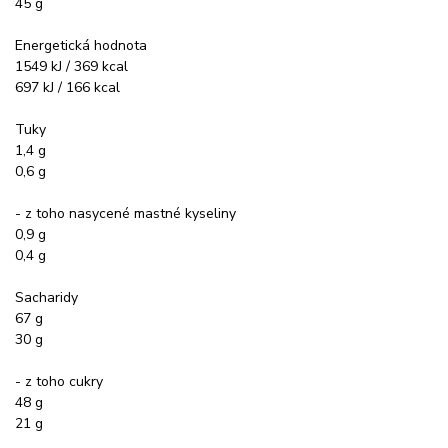
45 g
Energetická hodnota
1549 kJ / 369 kcal
697 kJ / 166 kcal
Tuky
1,4 g
0,6 g
- z toho nasycené mastné kyseliny
0,9 g
0,4 g
Sacharidy
67 g
30 g
- z toho cukry
48 g
21 g