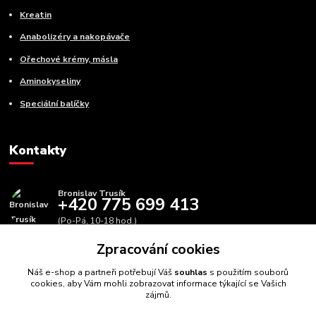
Kreatin
Anabolizéry a nakopávače
Ořechové krémy, másla
Aminokyseliny
Speciální balíčky
Kontakty
Bronislav Trusík
+420 775 699 413
(Po-Pá, 10-18 hod.)
Zpracování cookies
info@bbfitness.cz
Náš e-shop a partneři potřebují Váš
souhlas
s použitím souborů
cookies, aby Vám mohli zobrazovat informace týkající se Vašich
zájmů.