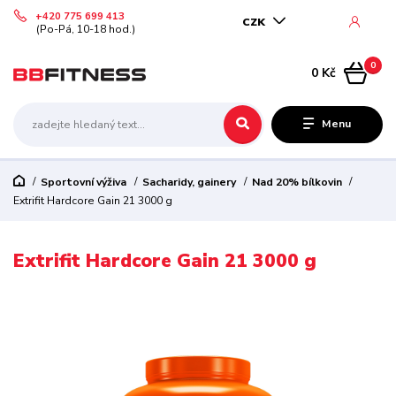
+420 775 699 413
CZK
(Po-Pá, 10-18 hod.)
0
0 Kč
Menu
Sportovní výživa
Sacharidy, gainery
Nad 20% bílkovin
Extrifit Hardcore Gain 21 3000 g
Extrifit Hardcore Gain 21 3000 g