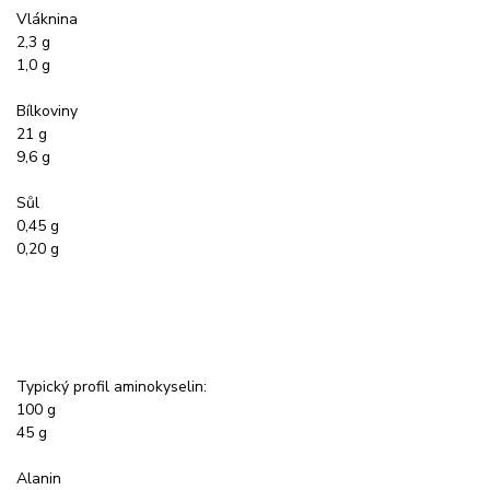
Vláknina
2,3 g
1,0 g
Bílkoviny
21 g
9,6 g
Sůl
0,45 g
0,20 g
Typický profil aminokyselin:
100 g
45 g
Alanin