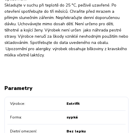
Skladujte v suchu při teplotě do 25 °C, pečlivě uzavřené. Po
otevření spotřebujte do tří měsíců. Chraňte před mrazem a
přímým slunečním zářením. Nepřekračujte denní doporučenou
dávku. Uchovávejte mimo dosah dětí. Není určeno pro děti,
těhotné a kojící ženy. Výrobek není určen jako náhrada pestré
stravy. Výrobce neručí za škody vzniklé nevhodným použitím nebo
skladováním. Spotřebujte do data uvedeného na obalu.
Upozornění pro alergiky: výrobek obsahuje bílkoviny z kravského
mléka včetně laktózy.
Parametry
Výrobce
Extrifit
Forma
sypká
Dietní omezení
Bez lepku