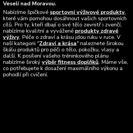
Veselí nad Moravou.
Nabízíme špičkové
sportovní výživové produkty
,
které vám pomohou dosáhnout vašich sportovních
cílů. Pro ty, kteří dbají o své tělo zevnitř i zvenčí,
nabízíme kvalitní a vyvážené
produkty zdravé
výživy
. Péče o zdraví a krásu jdou ruku v ruce. V
naší kategorii "
Zdraví a krása
" naleznete širokou
škálu produktů pro péči o tělo, pokožku, vlasy a
další. K posílení vašeho tréninkového plánu
nabízíme široký
výběr fitness doplňků
. Máme vše,
co potřebujete k dosažení maximálního výkonu a
pohodlí při cvičení.