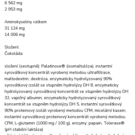
6 562 mg
2 953 mg
Aminokyseliny celkem
31 124 mg
14 006 mg
Složení:
Čokoláda
složení (sestupně): Palatinose® (isomaltulóza), instantní
syrovátkový koncentrát vyrobený metodou ultrafiltrace,
maltodextrin, dextróza, enzymaticky hydrolyzovaný 90%
syrovátkový izolát se stupněm hydrolýzy DH 8, enzymaticky
hydrolyzovaný syrovátkový koncentrát se stupněm hydrolýzy DH
32, vaječný albumin, enzymaticky hydrolyzovaný syrovátkový
koncentrát se stupněm hydrolýzy DH 5, instantní syrovátkový
90% proteinový izolát vyrobený metodou CFM, micelární kasein,
instantní syrovátkový proteinový koncentrát vyrobený metodou
CFM, L-glutamin (1000 mg / 100 g), enzymy: papain, Tolerase®
(pH stabilní laktáza)