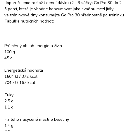
doporučujeme rozložit denní dávku (2 - 3 sáčky) Go Pro 30 do 2 -
3 porcí, které je vhodné konzumovat jako svačinu mezi jídly
ve tréninkové dny konzumujte Go Pro 30 přednostně po tréninku
Tabulka nutričních hodnot:
Průměrný obsah energie a živin:
100 g
45 g
Energetická hodnota
1564 kJ / 372 kcal
704 kJ / 167 kcal
Tuky
2,5 g
1,1 g
- z toho nasycené mastné kyseliny
1,4 g