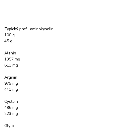
Typický profil aminokyselin:
100 g
45 g
Alanin
1357 mg
611 mg
Arginin
979 mg
441 mg
Cystein
496 mg
223 mg
Glycin