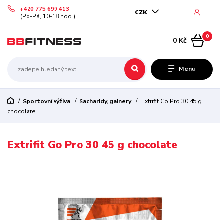
+420 775 699 413
CZK
(Po-Pá, 10-18 hod.)
0
0 Kč
Menu
Sportovní výživa
Sacharidy, gainery
Extrifit Go Pro 30 45 g
chocolate
Extrifit Go Pro 30 45 g chocolate