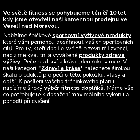
Ve světě fitness
se pohybujeme téměř 10 let,
kdy jsme otevřeli naši kamennou prodejnu ve
Veselí nad Moravou.
Nabízíme špičkové
sportovní výživové produkty
,
které vám pomohou dosáhnout vašich sportovních
cílů. Pro ty, kteří dbají o své tělo zevnitř i zvenčí,
nabízíme kvalitní a vyvážené
produkty zdravé
výživy
. Péče o zdraví a krásu jdou ruku v ruce. V
naší kategorii "
Zdraví a krása
" naleznete širokou
škálu produktů pro péči o tělo, pokožku, vlasy a
další. K posílení vašeho tréninkového plánu
nabízíme široký
výběr fitness doplňků
. Máme vše,
co potřebujete k dosažení maximálního výkonu a
pohodlí při cvičení.