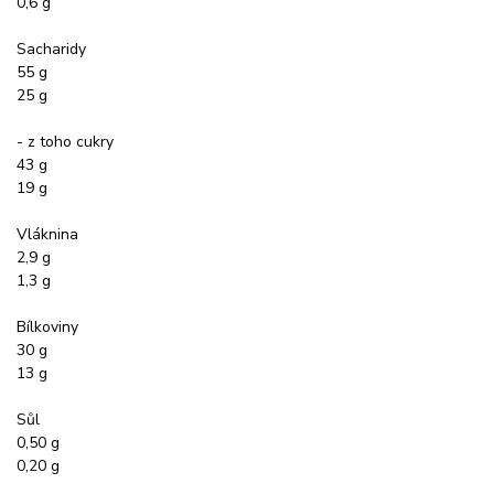
0,6 g
Sacharidy
55 g
25 g
- z toho cukry
43 g
19 g
Vláknina
2,9 g
1,3 g
Bílkoviny
30 g
13 g
Sůl
0,50 g
0,20 g