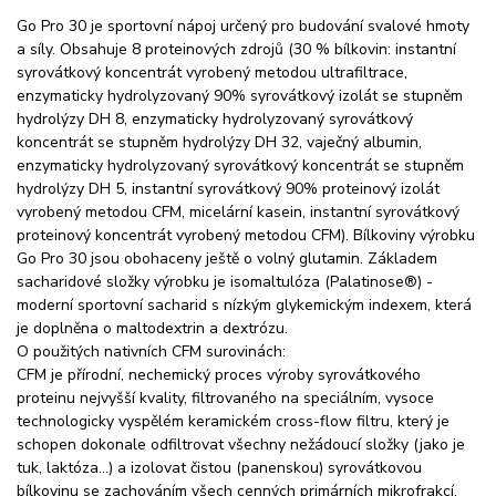
Go Pro 30 je sportovní nápoj určený pro budování svalové hmoty
a síly. Obsahuje 8 proteinových zdrojů (30 % bílkovin: instantní
syrovátkový koncentrát vyrobený metodou ultrafiltrace,
enzymaticky hydrolyzovaný 90% syrovátkový izolát se stupněm
hydrolýzy DH 8, enzymaticky hydrolyzovaný syrovátkový
koncentrát se stupněm hydrolýzy DH 32, vaječný albumin,
enzymaticky hydrolyzovaný syrovátkový koncentrát se stupněm
hydrolýzy DH 5, instantní syrovátkový 90% proteinový izolát
vyrobený metodou CFM, micelární kasein, instantní syrovátkový
proteinový koncentrát vyrobený metodou CFM). Bílkoviny výrobku
Go Pro 30 jsou obohaceny ještě o volný glutamin. Základem
sacharidové složky výrobku je isomaltulóza (Palatinose®) -
moderní sportovní sacharid s nízkým glykemickým indexem, která
je doplněna o maltodextrin a dextrózu.
O použitých nativních CFM surovinách:
CFM je přírodní, nechemický proces výroby syrovátkového
proteinu nejvyšší kvality, filtrovaného na speciálním, vysoce
technologicky vyspělém keramickém cross-flow filtru, který je
schopen dokonale odfiltrovat všechny nežádoucí složky (jako je
tuk, laktóza…) a izolovat čistou (panenskou) syrovátkovou
bílkovinu se zachováním všech cenných primárních mikrofrakcí,