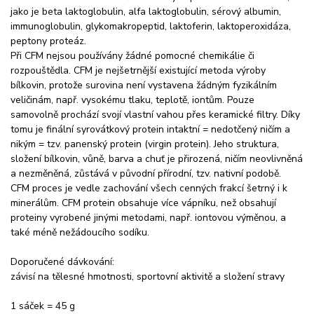
jako je beta laktoglobulin, alfa laktoglobulin, sérový albumin,
immunoglobulin, glykomakropeptid, laktoferin, laktoperoxidáza,
peptony proteáz.
Při CFM nejsou používány žádné pomocné chemikálie či
rozpouštědla. CFM je nejšetrnější existující metoda výroby
bílkovin, protože surovina není vystavena žádným fyzikálním
veličinám, např. vysokému tlaku, teplotě, iontům. Pouze
samovolně prochází svojí vlastní vahou přes keramické filtry. Díky
tomu je finální syrovátkový protein intaktní = nedotčený ničím a
nikým = tzv. panenský protein (virgin protein). Jeho struktura,
složení bílkovin, vůně, barva a chuť je přirozená, ničím neovlivněná
a nezměněná, zůstává v původní přírodní, tzv. nativní podobě.
CFM proces je vedle zachování všech cenných frakcí šetrný i k
minerálům. CFM protein obsahuje více vápníku, než obsahují
proteiny vyrobené jinými metodami, např. iontovou výměnou, a
také méně nežádoucího sodíku.
Doporučené dávkování:
závisí na tělesné hmotnosti, sportovní aktivitě a složení stravy
1 sáček = 45 g