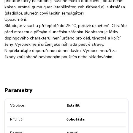
přídatné látky (sestupně): sušené mléko odtučněné, odtučněné
kakao, aroma, guma guar (stabilizátor, zahušťovadlo), sukralóza
(sladidlo), slunečnicový lecitin (emulgátor)
Upozornění:
Skladujte v suchu při teplotě do 25 °C, pečlivě uzavřené. Chraňte
před mrazem a přímým slunečním zářením. Neobsahuje látky
dopingového charakteru. není určeno pro děti, těhotné a kojící
ženy. Výrobek není určen jako náhrada pestré stravy.
Nepřekračujte doporučenou denní dávku. Výrobce neručí za
škody způsobené nevhodným použitím nebo skladováním.
Parametry
Výrobce
Extrifit
Příchuť
čokoláda
Forma
sypká