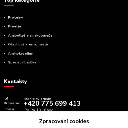
Top kategorie
Proteiny
Kreatin
Anabolizéry a nakopávače
Ořechové krémy, másla
Aminokyseliny
Speciální balíčky
Kontakty
Bronislav Trusík
+420 775 699 413
(Po-Pá, 10-18 hod.)
Zpracování cookies
info@bbfitness.cz