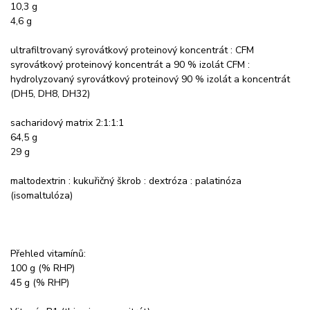
10,3 g
4,6 g
ultrafiltrovaný syrovátkový proteinový koncentrát : CFM
syrovátkový proteinový koncentrát a 90 % izolát CFM :
hydrolyzovaný syrovátkový proteinový 90 % izolát a koncentrát
(DH5, DH8, DH32)
sacharidový matrix 2:1:1:1
64,5 g
29 g
maltodextrin : kukuřičný škrob : dextróza : palatinóza
(isomaltulóza)
Přehled vitamínů:
100 g (% RHP)
45 g (% RHP)