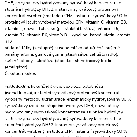
DH5, enzymaticky hydrolyzovaný syrovátkový koncentrát se
stupněm hydrolýzy DH32, instantní syrovátkový proteinový
koncentrát vyrobený metodou CFM, instantní syrovátkový 90 %
proteinový izolát vyrobený metodou CFM, vitamín C, vitamín B3,
vitamín E, enzym Tolerase (pH stabilní laktáza), vitamín B5,
vitamín B2, vitamín B6, vitamín B1, kyselina listová, biotin, vitamín
B12
přídatné látky (sestupně): sušené mléko odtučněné, sušené
banány, aroma, guarová guma (stabilizátor, zahušťovadlo),
sušené jahody, sukralóza (sladidlo), slunečnicový lecitin
(emulgátor)
Čokoláda-kokos
maltodextrin, kukuřičný škrob, dextróza, palatinóza
(isomaltulóza), instantní syrovátkový proteinový koncentrát
vyrobený metodou ultrafiltrace, enzymaticky hydrolyzovaný 90 %
syrovátkový izolát se stupněm hydrolýzy DH8, enzymaticky
hydrolyzovaný syrovátkový koncentrát se stupněm hydrolýzy
DH5, enzymaticky hydrolyzovaný syrovátkový koncentrát se
stupněm hydrolýzy DH32, instantní syrovátkový proteinový
koncentrát vyrobený metodou CFM, instantní syrovátkový 90 %