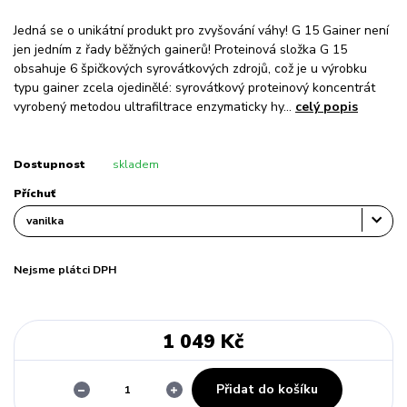
Jedná se o unikátní produkt pro zvyšování váhy! G 15 Gainer není
jen jedním z řady běžných gainerů! Proteinová složka G 15
obsahuje 6 špičkových syrovátkových zdrojů, což je u výrobku
typu gainer zcela ojedinělé: syrovátkový proteinový koncentrát
vyrobený metodou ultrafiltrace enzymaticky hy...
celý popis
Dostupnost
skladem
Příchuť
Nejsme plátci DPH
1 049 Kč
Přidat do košíku