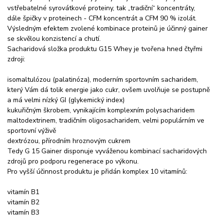
vstřebatelné syrovátkové proteiny, tak „tradiční“ koncentráty,
dále špičky v proteinech - CFM koncentrát a CFM 90 % izolát.
Výsledným efektem zvolené kombinace proteinů je účinný gainer
se skvělou konzistencí a chutí.
Sacharidová složka produktu G15 Whey je tvořena hned čtyřmi
zdroji:
isomaltulózou (palatinóza), moderním sportovním sacharidem,
který Vám dá tolik energie jako cukr, ovšem uvolňuje se postupně
a má velmi nízký GI (glykemický index)
kukuřičným škrobem, vynikajícím komplexním polysacharidem
maltodextrinem, tradičním oligosacharidem, velmi populárním ve
sportovní výživě
dextrózou, přírodním hroznovým cukrem
Tedy G 15 Gainer disponuje vyváženou kombinací sacharidových
zdrojů pro podporu regenerace po výkonu.
Pro vyšší účinnost produktu je přidán komplex 10 vitamínů:
vitamín B1
vitamín B2
vitamín B3