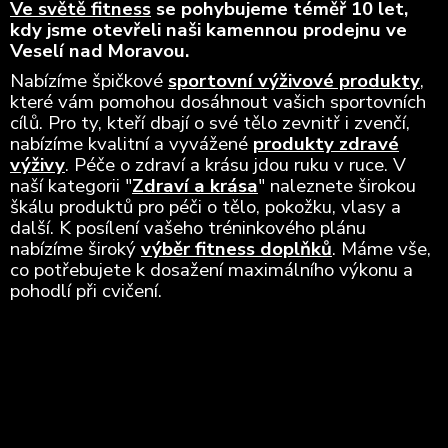
Ve světě fitness
se pohybujeme téměř 10 let,
kdy jsme otevřeli naši kamennou prodejnu ve
Veselí nad Moravou.
Nabízíme špičkové
sportovní výživové produkty
,
které vám pomohou dosáhnout vašich sportovních
cílů. Pro ty, kteří dbají o své tělo zevnitř i zvenčí,
nabízíme kvalitní a vyvážené
produkty zdravé
výživy
. Péče o zdraví a krásu jdou ruku v ruce. V
naší kategorii "
Zdraví a krása
" naleznete širokou
škálu produktů pro péči o tělo, pokožku, vlasy a
další. K posílení vašeho tréninkového plánu
nabízíme široký
výběr fitness doplňků
. Máme vše,
co potřebujete k dosažení maximálního výkonu a
pohodlí při cvičení.