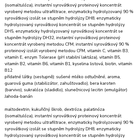
(isomaltulóza), instantní syrovátkový proteinový koncentrát
vyrobený metodou ultrafiltrace, enzymaticky hydrolyzovaný 90 %
syrovátkový izolát se stupněm hydrolýzy DH8, enzymaticky
hydrolyzovaný syrovátkový koncentrát se stupněm hydrolýzy
DH5, enzymaticky hydrolyzovaný syrovátkový koncentrát se
stupněm hydrolýzy DH32, instantní syrovátkový proteinový
koncentrát vyrobený metodou CFM, instantní syrovátkový 90 %
proteinový izolát vyrobený metodou CFM, vitamín C, vitamín B3,
vitamín E, enzym Tolerase (pH stabilní laktáza), vitamín B5,
vitamín B2, vitamín B6, vitamín B1, kyselina listová, biotin, vitamín
B12
přídatné látky (sestupně): sušené mléko odtučněné, aroma,
guarová guma (stabilizátor, zahušťovadlo), bera karoten
(barvivo), sukralóza (sladidlo), slunečnicový lecitin (emulgátor)
Jahoda-banán
maltodextrin, kukuřičný škrob, dextróza, palatinóza
(isomaltulóza), instantní syrovátkový proteinový koncentrát
vyrobený metodou ultrafiltrace, enzymaticky hydrolyzovaný 90 %
syrovátkový izolát se stupněm hydrolýzy DH8, enzymaticky
hydrolyzovaný syrovátkový koncentrát se stupněm hydrolýzy