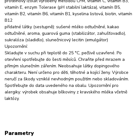
proteinový izolát vyrobený metodou CFM, vitamín C, vitamín B3,
vitamín E, enzym Tolerase (pH stabilní laktáza), vitamín B5,
vitamín B2, vitamín B6, vitamín B1, kyselina listová, biotin, vitamín
B12
přídatné látky (sestupně): sušené mléko odtučněné, kakao
odtučněné, aroma, guarová guma (stabilizátor, zahušťovadlo),
sukralóza (sladidlo), slunečnicový lecitin (emulgátor)
Upozornění:
Skladujte v suchu při teplotě do 25 °C, pečlivě uzavřené. Po
otevření spotřebujte do šesti měsíců. Chraňte před mrazem a
přímým slunečním zářením. Neobsahuje látky dopingového
charakteru. Není určeno pro děti, těhotné a kojící ženy. Výrobce
neručí za škody vzniklé nevhodným použitím nebo skladováním.
Spotřebujte do data uvedeného na obalu. Upozornění pro
alergiky: výrobek obsahuje bílkoviny z kravského mléka včetně
laktózy.
Parametry