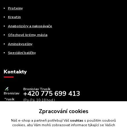
Proteiny
Kreatin
Anabolizéry a nakopávače
Ořechové krémy, másla
Aminokyseliny
Speciální balíčky
Kontakty
Bronislav Trusík
+420 775 699 413
(Po-Pá, 10-18 hod.)
Zpracování cookies
info@bbfitness.cz
Náš e-shop a partneři potřebují Váš
souhlas
s použitím souborů
cookies, aby Vám mohli zobrazovat informace týkající se Vašich