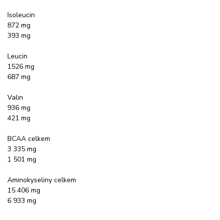
Isoleucin
872 mg
393 mg
Leucin
1526 mg
687 mg
Valin
936 mg
421 mg
BCAA celkem
3 335 mg
1 501 mg
Aminokyseliny celkem
15 406 mg
6 933 mg