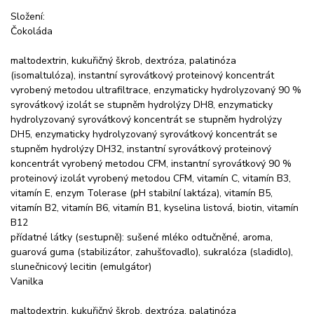
Složení:
Čokoláda
maltodextrin, kukuřičný škrob, dextróza, palatinóza
(isomaltulóza), instantní syrovátkový proteinový koncentrát
vyrobený metodou ultrafiltrace, enzymaticky hydrolyzovaný 90 %
syrovátkový izolát se stupněm hydrolýzy DH8, enzymaticky
hydrolyzovaný syrovátkový koncentrát se stupněm hydrolýzy
DH5, enzymaticky hydrolyzovaný syrovátkový koncentrát se
stupněm hydrolýzy DH32, instantní syrovátkový proteinový
koncentrát vyrobený metodou CFM, instantní syrovátkový 90 %
proteinový izolát vyrobený metodou CFM, vitamín C, vitamín B3,
vitamín E, enzym Tolerase (pH stabilní laktáza), vitamín B5,
vitamín B2, vitamín B6, vitamín B1, kyselina listová, biotin, vitamín
B12
přídatné látky (sestupně): sušené mléko odtučněné, aroma,
guarová guma (stabilizátor, zahušťovadlo), sukralóza (sladidlo),
slunečnicový lecitin (emulgátor)
Vanilka
maltodextrin, kukuřičný škrob, dextróza, palatinóza