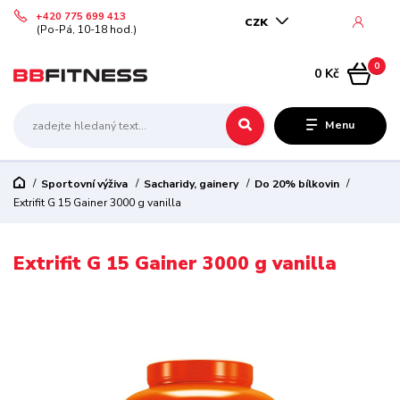
+420 775 699 413
CZK
(Po-Pá, 10-18 hod.)
0
0 Kč
Menu
Sportovní výživa
Sacharidy, gainery
Do 20% bílkovin
Extrifit G 15 Gainer 3000 g vanilla
Extrifit G 15 Gainer 3000 g vanilla