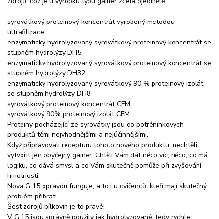
zdrojů, což je u výrobku typu gainer zcela ojedinělé:
syrovátkový proteinový koncentrát vyrobený metodou
ultrafiltrace
enzymaticky hydrolyzovaný syrovátkový proteinový koncentrát se
stupněm hydrolýzy DH5
enzymaticky hydrolyzovaný syrovátkový proteinový koncentrát se
stupněm hydrolýzy DH32
enzymaticky hydrolyzovaný syrovátkový 90 % proteinový izolát
se stupněm hydrolýzy DH8
syrovátkový proteinový koncentrát CFM
syrovátkový 90% proteinový izolát CFM
Proteiny pocházející ze syrovátky jsou do potréninkových
produktů těmi nejvhodnějšími a nejúčinnějšími.
Když připravovali recepturu tohoto nového produktu, nechtěli
vytvořit jen obyčejný gainer. Chtěli Vám dát něco víc, něco, co má
logiku, co dává smysl a co Vám skutečně pomůže při zvyšování
hmotnosti.
Nová G 15 opravdu funguje, a to i u cvičenců, kteří mají skutečný
problém přibrat!
Šest zdrojů bílkovin je to pravé!
V G 15 jsou správně použity jak hydrolyzované, tedy rychle