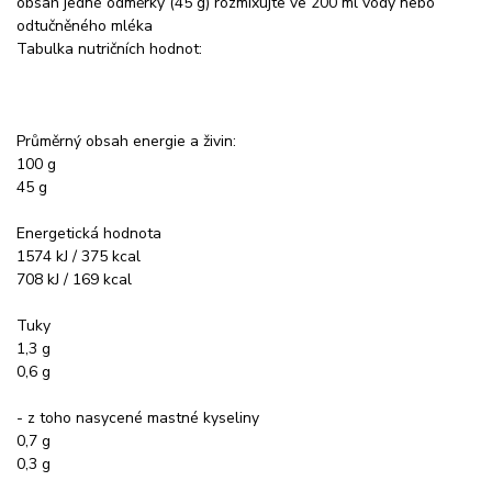
obsah jedné odměrky (45 g) rozmixujte ve 200 ml vody nebo
odtučněného mléka
Tabulka nutričních hodnot:
Průměrný obsah energie a živin:
100 g
45 g
Energetická hodnota
1574 kJ / 375 kcal
708 kJ / 169 kcal
Tuky
1,3 g
0,6 g
- z toho nasycené mastné kyseliny
0,7 g
0,3 g