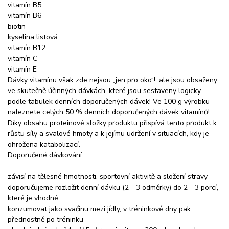
vitamín B5
vitamín B6
biotin
kyselina listová
vitamín B12
vitamín C
vitamín E
Dávky vitamínu však zde nejsou „jen pro oko“!, ale jsou obsaženy
ve skutečně účinných dávkách, které jsou sestaveny logicky
podle tabulek denních doporučených dávek! Ve 100 g výrobku
naleznete celých 50 % denních doporučených dávek vitamínů!
Díky obsahu proteinové složky produktu přispívá tento produkt k
růstu síly a svalové hmoty a k jejímu udržení v situacích, kdy je
ohrožena katabolizací.
Doporučené dávkování:
závisí na tělesné hmotnosti, sportovní aktivitě a složení stravy
doporučujeme rozložit denní dávku (2 - 3 odměrky) do 2 - 3 porcí,
které je vhodné
konzumovat jako svačinu mezi jídly, v tréninkové dny pak
přednostně po tréninku