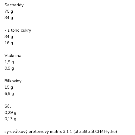
Sacharidy
75 g
34 g
- z toho cukry
34 g
16 g
Vláknina
1,9 g
0,9 g
Bílkoviny
15 g
6,9 g
Sůl
0,29 g
0,13 g
syrovátkový proteinový matrix 3:1:1 (ultrafiltrát:CFM:Hydro)