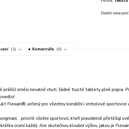
Forma:
tekutá
Dietní omezení:
cení
1
Komentáře
0
é prášící směsi nevalné chuti, žádné tlusté tablety plné pojiva. 
ovedlo!
ukt Flexain®, určený pro všechny kondiční i vrcholové sportovce 
strongmani… prostě všichni sportovci, kteří pravidelně přetěžují sv
zkrátka ocení každý. Ale skutečnou kloubní výživu, jakou je Flexai