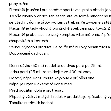
pitný režim.
Flexain® je určen i pro náročné sportovce, proto obsahuje 
To vše nikoliv v obřích tabletách, ale ve formě lahodného 
se všechny účinné látky rychleji vstřebají. Ke zvýšené zátěž
Flexain® je tedy vhodný pro široké spektrum sportovců. Z j
Flexain® je obohacen o silný komplex vitamínů, z nichž pře
chrupavkách a kostech.
Velkou výhodou produktu je to, že má nulový obsah tuku a cuk
Doporučené dávkování:
Denní dávku (50 ml) rozdělte do dvou porcí po 25 ml.
Jednu porci (25 ml) rozmíchejte ve 400 ml vody.
Hotový nápoj konzumujte kdykoliv v průběhu dne.
Nápoj je určen k okamžité konzumaci.
Před použitím dobře protřepat.
Případný výskyt malých hrudek v produktu je způsobený vy
Tabulka nutričních hodnot: