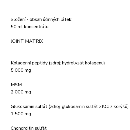
Složení - obsah účinných látek:
50 ml koncentrátu
JOINT MATRIX
Kolagenní peptidy (zdroj: hydrolyzát kolagenu)
5 000 mg
MSM
2 000 mg
Glukosamin sulfát (zdroj: glukosamin sulfát 2KCl z korýšů)
1 500 mg
Chondroitin sulfát