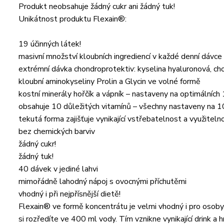
Produkt neobsahuje žádný cukr ani žádný tuk!
Unikátnost produktu Flexain®:
19 účinných látek!
masivní množství kloubních ingrediencí v každé denní dávce
extrémní dávka chondroprotektiv: kyselina hyaluronová, ch
kloubní aminokyseliny Prolin a Glycin ve volné formě
kostní minerály hořčík a vápník – nastaveny na optimální
obsahuje 10 důležitých vitamínů – všechny nastaveny na
tekutá forma zajišťuje vynikající vstřebatelnost a využiteln
bez chemických barviv
žádný cukr!
žádný tuk!
40 dávek v jediné lahvi
mimořádně lahodný nápoj s ovocnými příchutěmi
vhodný i při nejpřísnější dietě!
Flexain® ve formě koncentrátu je velmi vhodný i pro osoby,
si rozředíte ve 400 ml vody. Tím vznikne vynikající drink a h