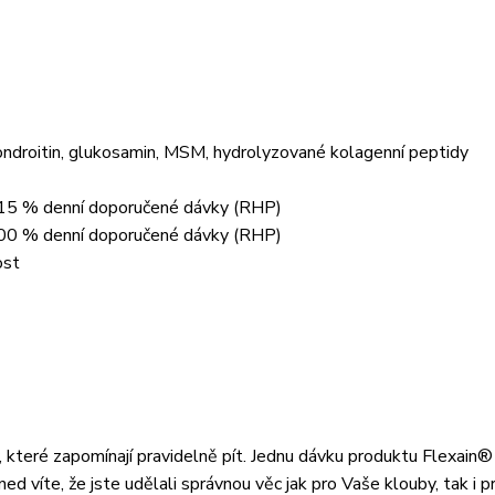
ondroitin, glukosamin, MSM, hydrolyzované kolagenní peptidy
ch 15 % denní doporučené dávky (RHP)
 100 % denní doporučené dávky (RHP)
ost
 které zapomínají pravidelně pít. Jednu dávku produktu Flexain®
ned víte, že jste udělali správnou věc jak pro Vaše klouby, tak i p