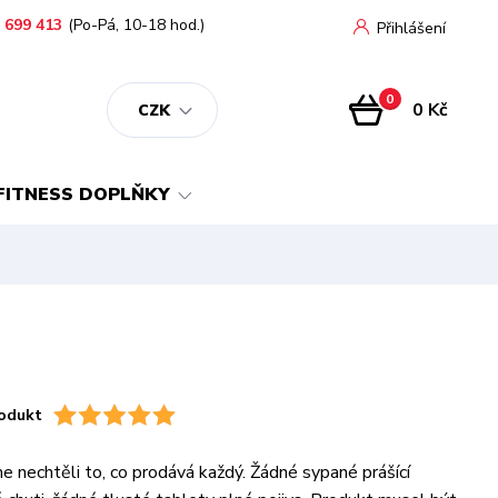
 699 413
(Po-Pá, 10-18 hod.)
Přihlášení
0
0 Kč
CZK
FITNESS DOPLŇKY
odukt
me nechtěli to, co prodává každý. Žádné sypané prášící