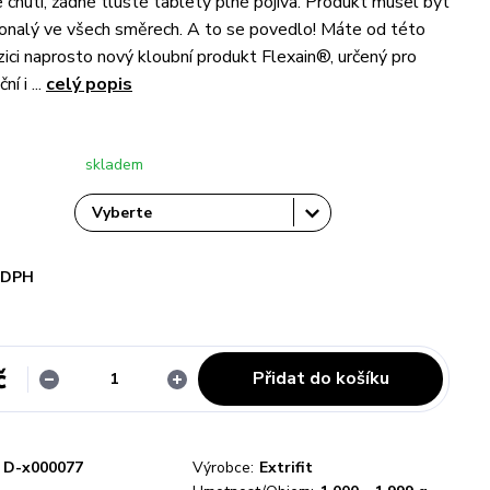
 chuti, žádné tlusté tablety plné pojiva. Produkt musel být
konalý ve všech směrech. A to se povedlo! Máte od této
zici naprosto nový kloubní produkt Flexain®, určený pro
í i ...
celý popis
skladem
i DPH
č
Přidat do košíku
D-x000077
Výrobce:
Extrifit