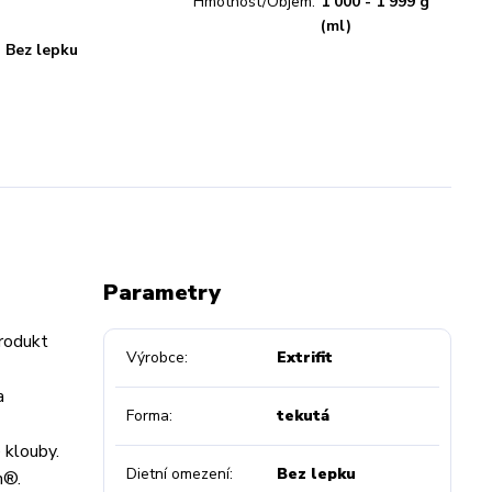
Hmotnost/Objem:
1 000 - 1 999 g
(ml)
Bez lepku
Parametry
Produkt
Výrobce
Extrifit
a
Forma
tekutá
é klouby.
Dietní omezení
Bez lepku
n®.