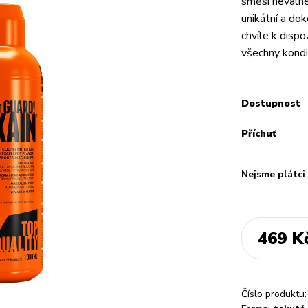
směsi nevalné
unikátní a do
chvíle k dispo
všechny kondičn
Dostupnost
Příchuť
Nejsme plátc
469 K
Číslo produktu: