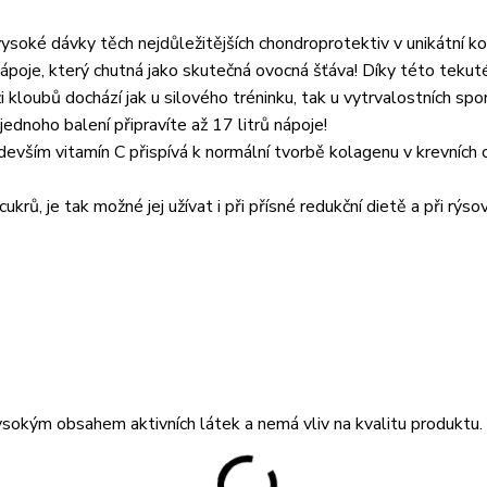
vysoké dávky těch nejdůležitějších chondroprotektiv v unikátní ko
nápoje, který chutná jako skutečná ovocná šťáva! Díky této tekut
i kloubů dochází jak u silového tréninku, tak u vytrvalostních spo
ednoho balení připravíte až 17 litrů nápoje!
devším vitamín C přispívá k normální tvorbě kolagenu v krevních 
rů, je tak možné jej užívat i při přísné redukční dietě a při rýsov
sokým obsahem aktivních látek a nemá vliv na kvalitu produktu.