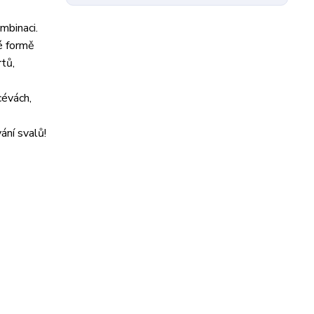
mbinaci.
é formě
rtů,
cévách,
ání svalů!