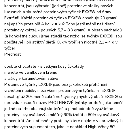
koncentrát, jsou výhradní (jediné!) proteinové složky nových
luxusních a skutečně proteinových tyčinek EXXE® od firmy
Extrifit®. Každá proteinová tyčinka EXXE® obsahuje 20 gramů
nejlepších proteinů! A kolik tuku? Toho ještě méně než dietní
proteinový koktejl - pouhých 5,7 – 8,3 gramů! A obsah sacharidů
(a konkrétně cukru) jsme stlačili tak nízko, že tyčinky EXXE® jsou
použitelné i při striktní dietě. Cukry tvoří jen nicotné 2,1 – 4 g v
tyčce!
Přednosti:
double chocolate - s velkými kusy čokolády
mandle ve vanilkovém krému
arašídy v karamelovém zálivu
Proteinové tyčinky EXXE® jsou bez jakéhokoli přehánění
vrcholem nabídky mezi všemi proteinovými tyčinkami. EXXE®
obsahují až 20x méně cukrů než tyčinky jiných výrobců. EXXE® si
opravdu zaslouží název PROTEINOVÉ tyčinky, protože jako téměř
jediné na trhu obsahují skutečné a plnohodnotně využitelné
proteiny - syrovátkový a mléčný 90% izolát a 80% syrovátkový
koncentrát. Ano, přesně ty proteiny, které najdete v opravdových
proteinových suplementech, jako je například High Whey 80!