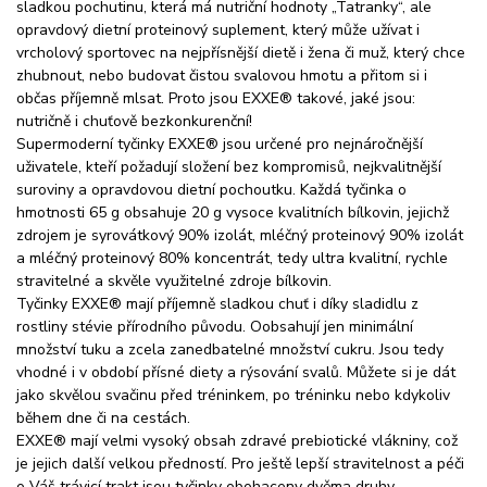
sladkou pochutinu, která má nutriční hodnoty „Tatranky“, ale
opravdový dietní proteinový suplement, který může užívat i
vrcholový sportovec na nejpřísnější dietě i žena či muž, který chce
zhubnout, nebo budovat čistou svalovou hmotu a přitom si i
občas příjemně mlsat. Proto jsou EXXE® takové, jaké jsou:
nutričně i chuťově bezkonkurenční!
Supermoderní tyčinky EXXE® jsou určené pro nejnáročnější
uživatele, kteří požadují složení bez kompromisů, nejkvalitnější
suroviny a opravdovou dietní pochoutku. Každá tyčinka o
hmotnosti 65 g obsahuje 20 g vysoce kvalitních bílkovin, jejichž
zdrojem je syrovátkový 90% izolát, mléčný proteinový 90% izolát
a mléčný proteinový 80% koncentrát, tedy ultra kvalitní, rychle
stravitelné a skvěle využitelné zdroje bílkovin.
Tyčinky EXXE® mají příjemně sladkou chuť i díky sladidlu z
rostliny stévie přírodního původu. Oobsahují jen minimální
množství tuku a zcela zanedbatelné množství cukru. Jsou tedy
vhodné i v období přísné diety a rýsování svalů. Můžete si je dát
jako skvělou svačinu před tréninkem, po tréninku nebo kdykoliv
během dne či na cestách.
EXXE® mají velmi vysoký obsah zdravé prebiotické vlákniny, což
je jejich další velkou předností. Pro ještě lepší stravitelnost a péči
o Váš trávicí trakt jsou tyčinky obohaceny dvěma druhy