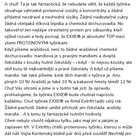
A chuť! Ta je tak fantastická, že nebudete věřit, že každá tyčinka
obsahuje výhradně proteinové izoláty a koncentráty a žádné
přídatné nezdravé a nevhodné složky. Žádné nadbytečné cukry,
žádná všelijaká éčková lepidla a chemická dochucovadla. Nic
takového! Jen nejlépe stravitelný protein pro zákazníky, kteří
výživě rozumí a tedy poznají, že EXXE® je absolutní TOP mezi
všemi PROTEINOVÝMI tyčinkami.
Když píšeme arašídová, není to žádné arašídové chemické
dochucovadlo, mandlová je s pravými mandlemi a dvojitá
čokoláda s kousky hutné čokolády – i když - to nejsou kousky, ale
obří kusy té nejkvalitnější a pravé čokolády. A když už píšeme
mandle, tak také píšeme, kolik těch mandlí v tyčince je. Ano,
plných 10 %! Arašídů je také 10 % a kakaové hmoty téměř 12 %!
Chuť Vás ohromí a jsme si v tomto tak jistí, že opravdu
prohlašujeme, že tyčinka EXXE® bude chutnat naprosto
každému. Chuť tyčinek EXXE® ve firmě Extrifit ladili celý rok.
Žádné pachutě, žádné umělé příchutě, jen čokoláda, arašídy,
mandle… A k tomu ty fantastické nutriční hodnoty.
Cílem nebylo stvořit nějakou tyčku, jako mají jiní a jakými je
zaplaven trh. V Extrifitu chtěli proteinovou tyčinku, kterou si může
dát náš Vojta Koritenský klidně pár dnů před soutěží! Nechtějí jen