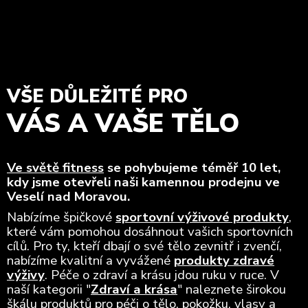
VŠE DŮLEŽITÉ PRO
VÁS A VAŠE TĚLO
Ve světě fitness
se pohybujeme téměř 10 let,
kdy jsme otevřeli naši kamennou prodejnu ve
Veselí nad Moravou.
Nabízíme špičkové
sportovní výživové produkty
,
které vám pomohou dosáhnout vašich sportovních
cílů. Pro ty, kteří dbají o své tělo zevnitř i zvenčí,
nabízíme kvalitní a vyvážené
produkty zdravé
výživy
. Péče o zdraví a krásu jdou ruku v ruce. V
naší kategorii "
Zdraví a krása
" naleznete širokou
škálu produktů pro péči o tělo, pokožku, vlasy a