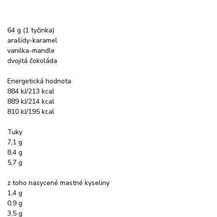
64 g (1 tyčinka)
arašídy-karamel
vanilka-mandle
dvojitá čokoláda
Energetická hodnota
884 kJ/213 kcal
889 kJ/214 kcal
810 kJ/195 kcal
Tuky
7,1 g
8,4 g
5,7 g
z toho nasycené mastné kyseliny
1,4 g
0,9 g
3,5 g