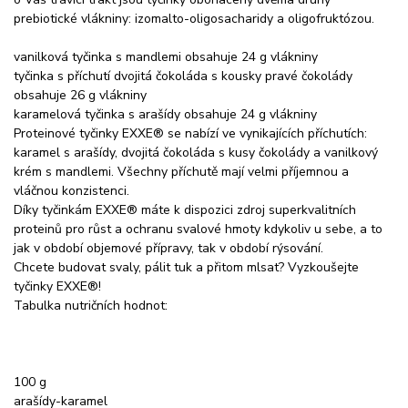
prebiotické vlákniny: izomalto-oligosacharidy a oligofruktózou.
vanilková tyčinka s mandlemi obsahuje 24 g vlákniny
tyčinka s příchutí dvojitá čokoláda s kousky pravé čokolády
obsahuje 26 g vlákniny
karamelová tyčinka s arašídy obsahuje 24 g vlákniny
Proteinové tyčinky EXXE® se nabízí ve vynikajících příchutích:
karamel s arašídy, dvojitá čokoláda s kusy čokolády a vanilkový
krém s mandlemi. Všechny příchutě mají velmi příjemnou a
vláčnou konzistenci.
Díky tyčinkám EXXE® máte k dispozici zdroj superkvalitních
proteinů pro růst a ochranu svalové hmoty kdykoliv u sebe, a to
jak v období objemové přípravy, tak v období rýsování.
Chcete budovat svaly, pálit tuk a přitom mlsat? Vyzkoušejte
tyčinky EXXE®!
Tabulka nutričních hodnot:
100 g
arašídy-karamel