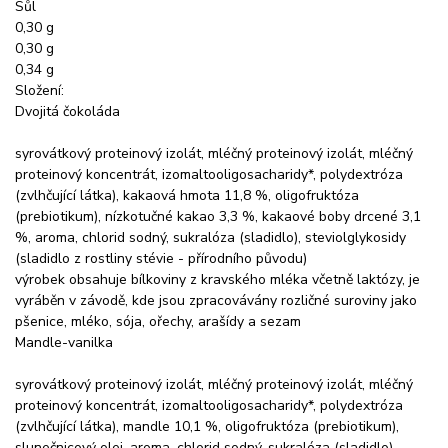
Sůl
0,30 g
0,30 g
0,34 g
Složení:
Dvojitá čokoláda
syrovátkový proteinový izolát, mléčný proteinový izolát, mléčný
proteinový koncentrát, izomaltooligosacharidy*, polydextróza
(zvlhčující látka), kakaová hmota 11,8 %, oligofruktóza
(prebiotikum), nízkotučné kakao 3,3 %, kakaové boby drcené 3,1
%, aroma, chlorid sodný, sukralóza (sladidlo), steviolglykosidy
(sladidlo z rostliny stévie - přírodního původu)
výrobek obsahuje bílkoviny z kravského mléka včetně laktózy, je
vyráběn v závodě, kde jsou zpracovávány rozličné suroviny jako
pšenice, mléko, sója, ořechy, arašídy a sezam
Mandle-vanilka
syrovátkový proteinový izolát, mléčný proteinový izolát, mléčný
proteinový koncentrát, izomaltooligosacharidy*, polydextróza
(zvlhčující látka), mandle 10,1 %, oligofruktóza (prebiotikum),
slunečnicový olej, aroma, chlorid sodný, sukralóza (sladidlo),