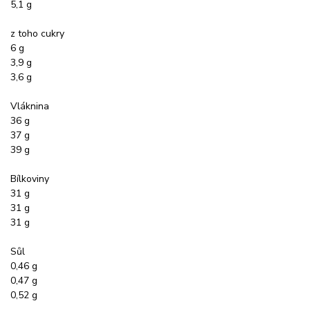
5,1 g
z toho cukry
6 g
3,9 g
3,6 g
Vláknina
36 g
37 g
39 g
Bílkoviny
31 g
31 g
31 g
Sůl
0,46 g
0,47 g
0,52 g