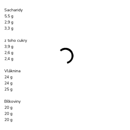
Sacharidy
5,5 g
2,9 g
3,3 g
z toho cukry
3,9 g
2,6 g
2,4 g
Vláknina
24 g
24 g
25 g
Bílkoviny
20 g
20 g
20 g