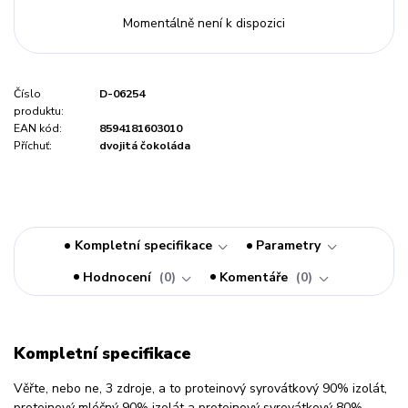
Momentálně není k dispozici
Číslo
D-06254
produktu:
EAN kód:
8594181603010
Příchuť:
dvojitá čokoláda
Kompletní specifikace
Parametry
Hodnocení
0
Komentáře
0
Kompletní specifikace
Věřte, nebo ne, 3 zdroje, a to proteinový syrovátkový 90% izolát,
proteinový mléčný 90% izolát a proteinový syrovátkový 80%