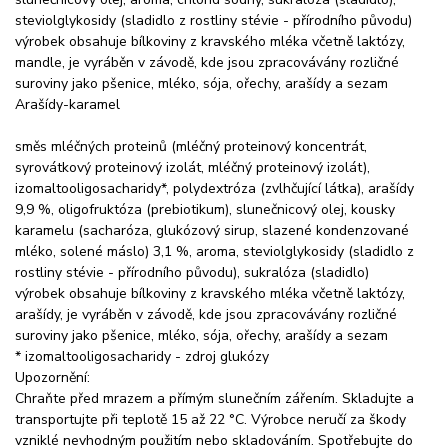
steviolglykosidy (sladidlo z rostliny stévie - přírodního původu)
výrobek obsahuje bílkoviny z kravského mléka včetně laktózy,
mandle, je vyráběn v závodě, kde jsou zpracovávány rozličné
suroviny jako pšenice, mléko, sója, ořechy, arašídy a sezam
Arašídy-karamel
směs mléčných proteinů (mléčný proteinový koncentrát,
syrovátkový proteinový izolát, mléčný proteinový izolát),
izomaltooligosacharidy*, polydextróza (zvlhčující látka), arašídy
9,9 %, oligofruktóza (prebiotikum), slunečnicový olej, kousky
karamelu (sacharóza, glukózový sirup, slazené kondenzované
mléko, solené máslo) 3,1 %, aroma, steviolglykosidy (sladidlo z
rostliny stévie - přírodního původu), sukralóza (sladidlo)
výrobek obsahuje bílkoviny z kravského mléka včetně laktózy,
arašídy, je vyráběn v závodě, kde jsou zpracovávány rozličné
suroviny jako pšenice, mléko, sója, ořechy, arašídy a sezam
* izomaltooligosacharidy - zdroj glukózy
Upozornění:
Chraňte před mrazem a přímým slunečním zářením. Skladujte a
transportujte při teplotě 15 až 22 °C. Výrobce neručí za škody
vzniklé nevhodným použitím nebo skladováním. Spotřebujte do