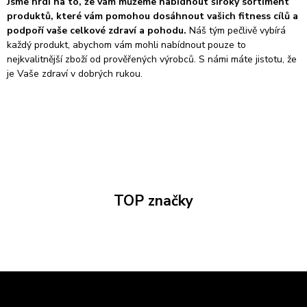
Jsme hrdí na to, že vám můžeme nabídnout široký sortiment
produktů, které vám pomohou dosáhnout vašich fitness cílů a
podpoří vaše celkové zdraví a pohodu.
Náš tým pečlivě vybírá
každý produkt, abychom vám mohli nabídnout pouze to
nejkvalitnější zboží od prověřených výrobců. S námi máte jistotu, že
je Vaše zdraví v dobrých rukou.
TOP značky