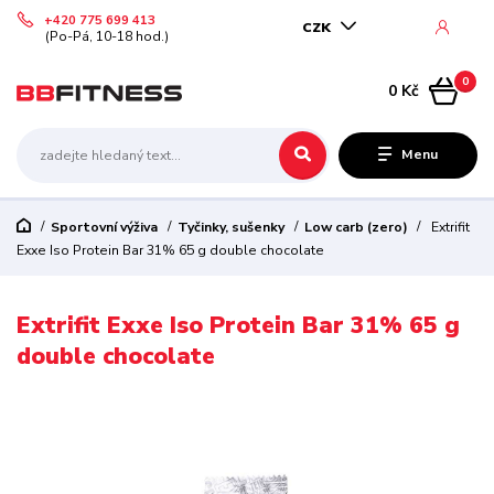
+420 775 699 413
CZK
(Po-Pá, 10-18 hod.)
0
0 Kč
Menu
Sportovní výživa
Tyčinky, sušenky
Low carb (zero)
Extrifit
Exxe Iso Protein Bar 31% 65 g double chocolate
Extrifit Exxe Iso Protein Bar 31% 65 g
double chocolate