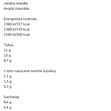
vanilka-mandle
dvojitá čokoláda
Energetická hodnota
1360 kJ/327 kcal
1368 kJ/330 kcal
1246 kJ/300 kcal
Tukya
11 g
13 g
8,7 g
z toho nasycené mastné kyseliny
2,1 g
1,5 g
5,3 g
Sacharidy
8,4 g
4,4 g