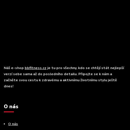
Náš e-shop
bbfitness.cz
je tu pro všechny, kdo se chtějí stát nejlepší
verzí sebe sama až do posledního detailu. Připojte se k nám a
začněte svou cestu k zdravému a aktivnímu životnímu stylu ještě
dnes!
O nás
O nás