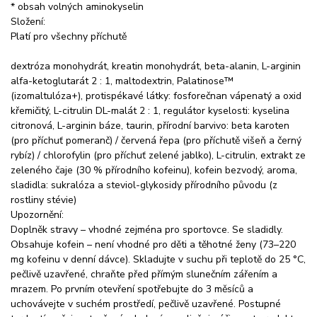
* obsah volných aminokyselin
Složení:
Platí pro všechny příchutě
dextróza monohydrát, kreatin monohydrát, beta-alanin, L-arginin
alfa-ketoglutarát 2 : 1, maltodextrin, Palatinose™
(izomaltulóza+), protispékavé látky: fosforečnan vápenatý a oxid
křemičitý, L-citrulin DL-malát 2 : 1, regulátor kyselosti: kyselina
citronová, L-arginin báze, taurin, přírodní barvivo: beta karoten
(pro příchuť pomeranč) / červená řepa (pro příchutě višeň a černý
rybíz) / chlorofylin (pro příchuť zelené jablko), L-citrulin, extrakt ze
zeleného čaje (30 % přírodního kofeinu), kofein bezvodý, aroma,
sladidla: sukralóza a steviol-glykosidy přírodního původu (z
rostliny stévie)
Upozornění:
Doplněk stravy – vhodné zejména pro sportovce. Se sladidly.
Obsahuje kofein – není vhodné pro děti a těhotné ženy (73–220
mg kofeinu v denní dávce). Skladujte v suchu při teplotě do 25 °C,
pečlivě uzavřené, chraňte před přímým slunečním zářením a
mrazem. Po prvním otevření spotřebujte do 3 měsíců a
uchovávejte v suchém prostředí, pečlivě uzavřené. Postupné