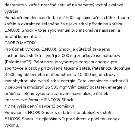
dostanete v každé náročné sérii až na samotný vrchol svalové
výdrže!
Po náročném dni oceníte také 2 500 mg stimulačních látek: taurin,
kofein a extrakt ze zeleného čaje jako zdroj přírodního kofeinu.
E.NOX® Shock – to je synonymum pro maximální nasazení a
totální koncentraci!
CARBO MATRIX
Pro účinek výrobku E.NOX® Shock je důležitá také jeho
sacharidová složka – tvoří ji 3 000 mg značkové isomaltulózy
(Palatinose™). Palatinóza je výborným zdrojem energie pro
sportovce a osoby při zvýšené tělesné zátěži. Palatinózu doplňuje
3 500 mg oblíbeného maltodextrinu a 10 000 mg dextrózy
monohydrát jako rychlý zdroj energie. Tato kombinace sacharidů
v celkovém množství 16 500 mg* Vám zajistí dostatek energie v
průběhu celého výkonu a zároveň maximalizuje účinek
energetické formule E.NOX® Shock.
* v nejvyšší denní dávce (3 odměrky)
Porovnání E.NOX® Shock s ostatními anabolizéry Extrifit:
E.NOX® Shock je nejlepším NO produktem z pohledu ceny a
výkonu.