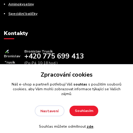
Aminokyseliny
Speciální balíčky
Kontakty
Bronislav Trusík
+420 775 699 413
(Po-Pá, 10-18 hod.)
Zpracování cookies
info@bbfitness.cz
Náš e-shop a partneři potřebují Váš
souhlas
s použitím souborů
cookies, aby Vám mohli zobrazovat informace týkající se Vašich
zájmů.
Souhlasím
Nastavení
BBfintess.cz -
Fitness doplňky a zdravá výživa
//
Webdesign
:
Poradnyweb.cz // Všechna práva vyhrazena
Souhlas můžete odmítnout
zde
.
Vytvořeno na
Eshop-rychle.cz