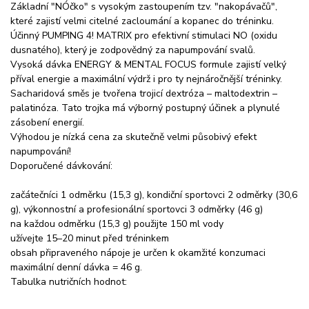
Základní "NÓčko" s vysokým zastoupením tzv. "nakopávačů",
které zajistí velmi citelné zacloumání a kopanec do tréninku.
Účinný PUMPING 4! MATRIX pro efektivní stimulaci NO (oxidu
dusnatého), který je zodpovědný za napumpování svalů.
Vysoká dávka ENERGY & MENTAL FOCUS formule zajistí velký
příval energie a maximální výdrž i pro ty nejnáročnější tréninky.
Sacharidová směs je tvořena trojicí dextróza – maltodextrin –
palatinóza. Tato trojka má výborný postupný účinek a plynulé
zásobení energií.
Výhodou je nízká cena za skutečně velmi působivý efekt
napumpování!
Doporučené dávkování:
začátečníci 1 odměrku (15,3 g), kondiční sportovci 2 odměrky (30,6
g), výkonnostní a profesionální sportovci 3 odměrky (46 g)
na každou odměrku (15,3 g) použijte 150 ml vody
užívejte 15–20 minut před tréninkem
obsah připraveného nápoje je určen k okamžité konzumaci
maximální denní dávka = 46 g.
Tabulka nutričních hodnot: