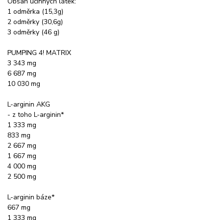
Obsah účinných látek:
1 odměrka (15,3g)
2 odměrky (30,6g)
3 odměrky (46 g)
PUMPING 4! MATRIX
3 343 mg
6 687 mg
10 030 mg
L-arginin AKG
- z toho L-arginin*
1 333 mg
833 mg
2 667 mg
1 667 mg
4 000 mg
2 500 mg
L-arginin báze*
667 mg
1 333 mg