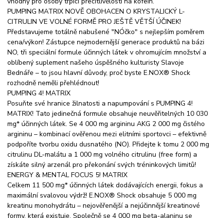
vhodný pro osoby trpící přecitlivělostí na kofein.
PUMPING MATRIX NOVĚ OBOHACEN O KRYSTALICKÝ L-
CITRULIN VE VOLNÉ FORMĚ PRO JEŠTĚ VĚTŠÍ ÚČINEK!
Představujeme totálně nabušené "NÓčko" s nejlepším poměrem
cena/výkon! Zástupce nejmodernější generace produktů na bázi
NO, tři speciální formule účinných látek v ohromujícím množství a
oblíbený suplement našeho úspěšného kulturisty Slavoje
Bednáře – to jsou hlavní důvody, proč byste E.NOX® Shock
rozhodně neměli přehlédnout!
PUMPING 4! MATRIX
Posuňte své hranice žilnatosti a napumpování s PUMPING 4!
MATRIX! Tato jedinečná formule obsahuje neuvěřitelných 10 030
mg* účinných látek. Se 4 000 mg argininu AKG 2 000 mg čistého
argininu – kombinací ověřenou mezi elitními sportovci – efektivně
podpoříte tvorbu oxidu dusnatého (NO). Přidejte k tomu 2 000 mg
citrulinu DL-malátu a 1 000 mg volného citrulinu (free form) a
získáte silný arzenál pro překonání svých tréninkových limitů!
ENERGY & MENTAL FOCUS 5! MATRIX
Celkem 11 500 mg* účinných látek dodávajících energii, fokus a
maximální svalovou výdrž! E.NOX® Shock obsahuje 5 000 mg
kreatinu monohydrátu – nejověřenější a nejúčinnější kreatinové
formy, která existuje. Společně se 4 000 mg beta-alaninu se