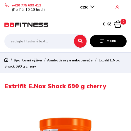
+420 775 699 413
CZK
(Po-Pá, 10-18 hod.)
0
0 Kč
Menu
Sportovní výživa
Anabolizéry a nakopávače
Extrifit E.Nox
Shock 690 g cherry
Extrifit E.Nox Shock 690 g cherry