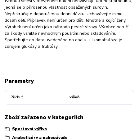
tvrdnutí směsi v otevřeném balení neovlivňuje účinnost produktu;
jedná se o přirozenou vlastnost obsažených surovin.
Nepřekračujte doporučenou denní dávku. Uchovávejte mimo
dosah dětí. Přípravek není určen pro děti, těhotné a kojící ženy.
Výrobek není určen jako náhrada pestré stravy. Výrobce neručí
za škody vzniklé nevhodným použitím nebo skladováním.
Spotřebujte do data uvedeného na obalu. + Izomaltulóza je
zdrojem glukózy a fruktózy.
Parametry
Příchuť
višeň
Zboží zařazeno v kategoriích
Sportovní výživa
Anabolizéry a nakopávače