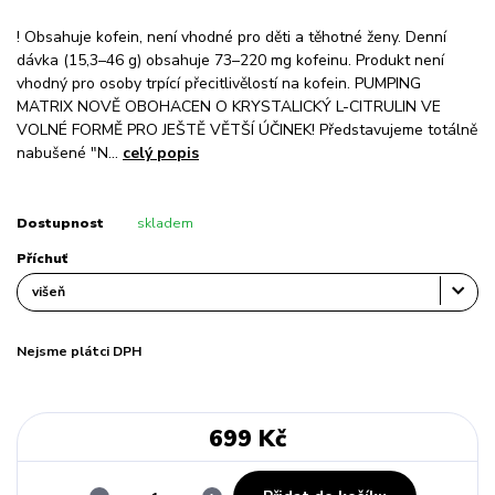
! Obsahuje kofein, není vhodné pro děti a těhotné ženy. Denní
dávka (15,3–46 g) obsahuje 73–220 mg kofeinu. Produkt není
vhodný pro osoby trpící přecitlivělostí na kofein. PUMPING
MATRIX NOVĚ OBOHACEN O KRYSTALICKÝ L-CITRULIN VE
VOLNÉ FORMĚ PRO JEŠTĚ VĚTŠÍ ÚČINEK! Představujeme totálně
nabušené "N...
celý popis
Dostupnost
skladem
Příchuť
Nejsme plátci DPH
699 Kč