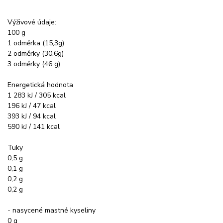
Výživové údaje:
100 g
1 odměrka (15,3g)
2 odměrky (30,6g)
3 odměrky (46 g)
Energetická hodnota
1 283 kJ / 305 kcal
196 kJ / 47 kcal
393 kJ / 94 kcal
590 kJ / 141 kcal
Tuky
0,5 g
0,1 g
0,2 g
0,2 g
- nasycené mastné kyseliny
0 g