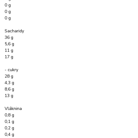
0 g
0 g
0 g
Sacharidy
36 g
5,6 g
11 g
17 g
- cukry
28 g
4,3 g
8,6 g
13 g
Vláknina
0,8 g
0,1 g
0,2 g
0,4 g