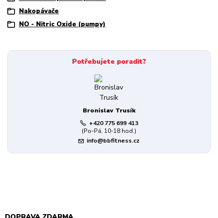
Nakopávače
NO - Nitric Oxide (pumpy)
Potřebujete poradit?
Bronislav Trusík
+420 775 699 413
(Po-Pá, 10-18 hod.)
info@bbfitness.cz
DOPRAVA ZDARMA