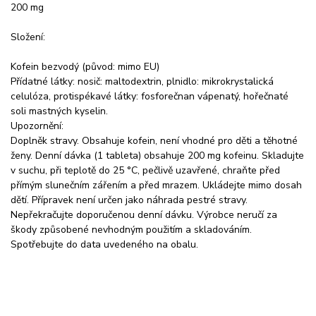
200 mg
Složení:
Kofein bezvodý (původ: mimo EU)
Přídatné látky: nosič: maltodextrin, plnidlo: mikrokrystalická
celulóza, protispékavé látky: fosforečnan vápenatý, hořečnaté
soli mastných kyselin.
Upozornění:
Doplněk stravy. Obsahuje kofein, není vhodné pro děti a těhotné
ženy. Denní dávka (1 tableta) obsahuje 200 mg kofeinu. Skladujte
v suchu, při teplotě do 25 °C, pečlivě uzavřené, chraňte před
přímým slunečním zářením a před mrazem. Ukládejte mimo dosah
dětí. Přípravek není určen jako náhrada pestré stravy.
Nepřekračujte doporučenou denní dávku. Výrobce neručí za
škody způsobené nevhodným použitím a skladováním.
Spotřebujte do data uvedeného na obalu.