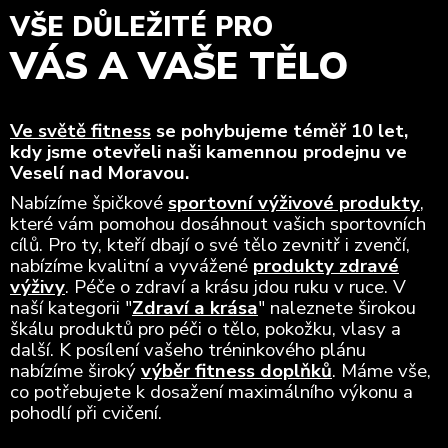
VŠE DŮLEŽITÉ PRO
VÁS A VAŠE TĚLO
Ve světě fitness
se pohybujeme téměř 10 let,
kdy jsme otevřeli naši kamennou prodejnu ve
Veselí nad Moravou.
Nabízíme špičkové
sportovní výživové produkty
,
které vám pomohou dosáhnout vašich sportovních
cílů. Pro ty, kteří dbají o své tělo zevnitř i zvenčí,
nabízíme kvalitní a vyvážené
produkty zdravé
výživy
. Péče o zdraví a krásu jdou ruku v ruce. V
naší kategorii "
Zdraví a krása
" naleznete širokou
škálu produktů pro péči o tělo, pokožku, vlasy a
další. K posílení vašeho tréninkového plánu
nabízíme široký
výběr fitness doplňků
. Máme vše,
co potřebujete k dosažení maximálního výkonu a
pohodlí při cvičení.