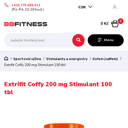
+420 775 699 413
CZK
(Po-Pá, 10-18 hod.)
0
0 Kč
Menu
Sportovní výživa
Stimulanty a energizéry
Kofein (caffein)
Extrifit Coffy 200 mg Stimulant 100 tbl
Extrifit Coffy 200 mg Stimulant 100
tbl