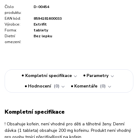
Číslo
D-00454
produktu:
EAN kód:
8594181600033
Výrobce:
Extrifit
Forma:
tablety
Dietní
Bez lepku
omezení:
Kompletní specifikace
Parametry
Hodnocení
0
Komentáře
0
Kompletní specifikace
! Obsahuje kofein, není vhodné pro děti a těhotné ženy. Denní
dávka (1 tableta) obsahuje 200 mg kofeinu. Produkt není vhodný
pro osoby trpící přecitlivělostí na kofein.