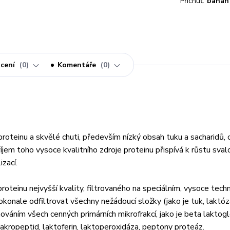
Příchuť:
banán
cení
0
Komentáře
0
roteinu a skvělé chuti, především nízký obsah tuku a sacharidů, 
říjem toho vysoce kvalitního zdroje proteinu přispívá k růstu sva
izací.
oteinu nejvyšší kvality, filtrovaného na speciálním, vysoce tech
konale odfiltrovat všechny nežádoucí složky (jako je tuk, laktóz
váním všech cenných primárních mikrofrakcí, jako je beta laktogl
akropeptid, laktoferin, laktoperoxidáza, peptony proteáz.