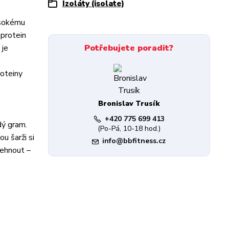
Izoláty (isolate)
vysokému
 protein
 je
Potřebujete poradit?
roteiny
Bronislav Trusík
+420 775 699 413
dý gram.
(Po-Pá, 10-18 hod.)
u šarži si
info@bbfitness.cz
lehnout –