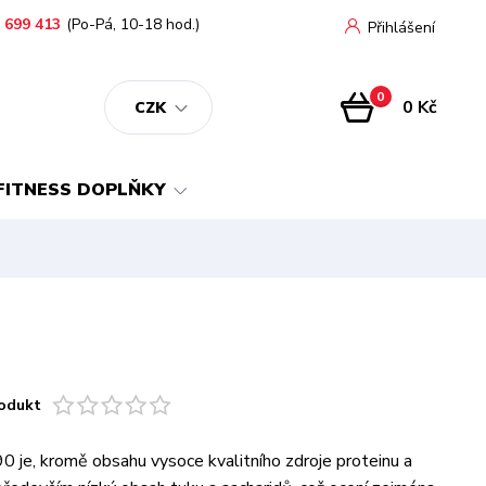
 699 413
(Po-Pá, 10-18 hod.)
Přihlášení
0
0 Kč
CZK
FITNESS DOPLŇKY
odukt
0 je, kromě obsahu vysoce kvalitního zdroje proteinu a