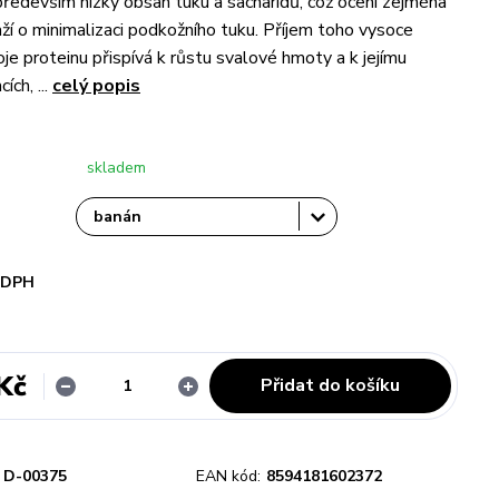
 především nízký obsah tuku a sacharidů, což ocení zejména
naží o minimalizaci podkožního tuku. Příjem toho vysoce
oje proteinu přispívá k růstu svalové hmoty a k jejímu
ích, ...
celý popis
skladem
i DPH
Kč
Přidat do košíku
D-00375
EAN kód:
8594181602372