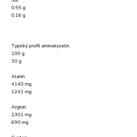
Sůl
0,55 g
0,16 g
Typický profil aminokyselin:
100 g
30 g
Alanin
4140 mg
1242 mg
Arginin
2301 mg
690 mg