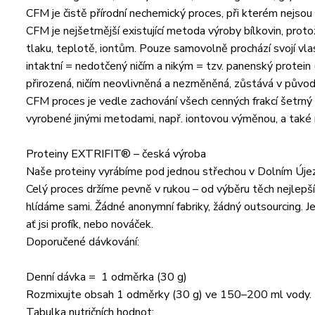
CFM je čistě přírodní nechemický proces, při kterém nejso
CFM je nejšetrnější existující metoda výroby bílkovin, pro
tlaku, teplotě, iontům. Pouze samovolně prochází svojí vlas
intaktní = nedotčený ničím a nikým = tzv. panenský protein (vi
přirozená, ničím neovlivněná a nezměněná, zůstává v původní
CFM proces je vedle zachování všech cenných frakcí šetrný 
vyrobené jinými metodami, např. iontovou výměnou, a také
Proteiny EXTRIFIT® – česká výroba
Naše proteiny vyrábíme pod jednou střechou v Dolním Újezd
Celý proces držíme pevně v rukou – od výběru těch nejlepších
hlídáme sami. Žádné anonymní fabriky, žádný outsourcing. J
ať jsi profík, nebo nováček.
Doporučené dávkování:
Denní dávka = 1 odměrka (30 g)
Rozmixujte obsah 1 odměrky (30 g) ve 150–200 ml vody.
Tabulka nutričních hodnot: