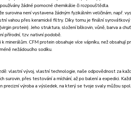
u používány žádné pomocné chemikálie či rozpouštědla.
tože surovina není vystavena žádným fyzikálním veličinám, např. 
tní vahou přes keramické filtry. Díky tomu je finální syrovátkový
rgin protein). Jeho struktura, složení bílkovin, vůně, barva a chuť
 přírodní, tzv. nativní podobě.
i k minerálům. CFM protein obsahuje více vápníku, než obsahují p
 méně nežádoucího sodíku.
ě: vlastní vývoj, vlastní technologie, naše odpovědnost za kaž
 surovin, přes testování a míchání, až po balení a expedici. Každo
en precizní výroba a výsledek, na který se tvoje svaly můžou spo