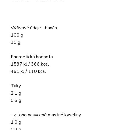
Výživové údaje - banán:
100 g
30 g
Energetická hodnota
1537 kJ / 366 kcal
461 kJ / 110 kcal
Tuky
2,1 g
0,6 g
- z toho nasycené mastné kyseliny
1,0 g
0,3 g