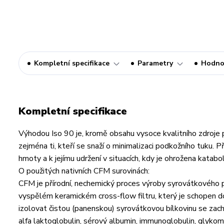
Kompletní specifikace
Parametry
Hodno
Kompletní specifikace
Výhodou Iso 90 je, kromě obsahu vysoce kvalitního zdroje p
zejména ti, kteří se snaží o minimalizaci podkožního tuku. P
hmoty a k jejímu udržení v situacích, kdy je ohrožena katabol
O použitých nativních CFM surovinách:
CFM je přírodní, nechemický proces výroby syrovátkového pr
vyspělém keramickém cross-flow filtru, který je schopen do
izolovat čistou (panenskou) syrovátkovou bílkovinu se zacho
alfa laktoglobulin, sérový albumin, immunoglobulin, glykom