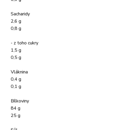
Sacharidy
2,6 g
0,8 g
- z toho cukry
1,5 g
0,5 g
Vláknina
0,4 g
0,1 g
Bílkoviny
84 g
25 g