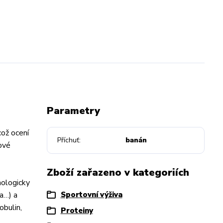
Parametry
což ocení
Příchuť
banán
lové
Zboží zařazeno v kategoriích
nologicky
a…) a
Sportovní výživa
obulin,
Proteiny