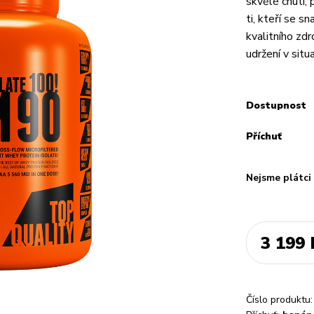
skvělé chuti,
ti, kteří se s
kvalitního zdr
udržení v situac
Dostupnost
Příchuť
Nejsme plátc
3 199 
Číslo produktu: