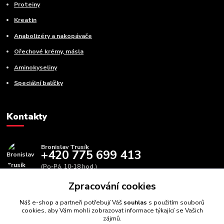
Proteiny
Kreatin
Anabolizéry a nakopávače
Ořechové krémy, másla
Aminokyseliny
Speciální balíčky
Kontakty
Bronislav Trusík
+420 775 699 413
(Po-Pá, 10-18 hod.)
Zpracování cookies
info@bbfitness.cz
Náš e-shop a partneři potřebují Váš
souhlas
s použitím souborů
cookies, aby Vám mohli zobrazovat informace týkající se Vašich
zájmů.