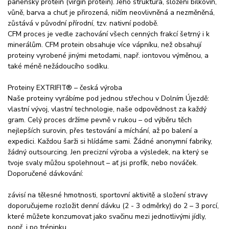
panenský protein (virgin protein). Jeho struktura, složení bílkovin,
vůně, barva a chuť je přirozená, ničím neovlivněná a nezměněná,
zůstává v původní přírodní, tzv. nativní podobě.
CFM proces je vedle zachování všech cenných frakcí šetrný i k
minerálům. CFM protein obsahuje více vápníku, než obsahují
proteiny vyrobené jinými metodami, např. iontovou výměnou, a
také méně nežádoucího sodíku.
Proteiny EXTRIFIT® – česká výroba
Naše proteiny vyrábíme pod jednou střechou v Dolním Újezdě:
vlastní vývoj, vlastní technologie, naše odpovědnost za každý
gram. Celý proces držíme pevně v rukou – od výběru těch
nejlepších surovin, přes testování a míchání, až po balení a
expedici. Každou šarži si hlídáme sami. Žádné anonymní fabriky,
žádný outsourcing. Jen precizní výroba a výsledek, na který se
tvoje svaly můžou spolehnout – ať jsi profík, nebo nováček.
Doporučené dávkování:
závisí na tělesné hmotnosti, sportovní aktivitě a složení stravy
doporučujeme rozložit denní dávku (2 - 3 odměrky) do 2 – 3 porcí,
které můžete konzumovat jako svačinu mezi jednotlivými jídly,
popř. i po tréninku