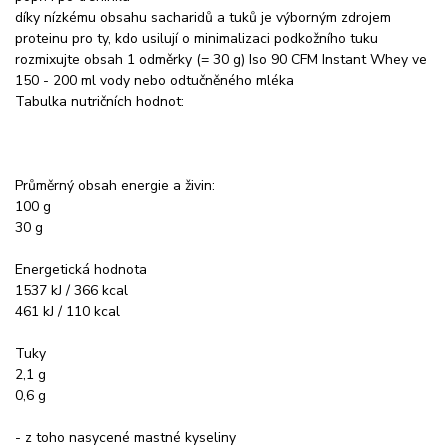
díky nízkému obsahu sacharidů a tuků je výborným zdrojem
proteinu pro ty, kdo usilují o minimalizaci podkožního tuku
rozmixujte obsah 1 odměrky (= 30 g) Iso 90 CFM Instant Whey ve
150 - 200 ml vody nebo odtučněného mléka
Tabulka nutričních hodnot:
Průměrný obsah energie a živin:
100 g
30 g
Energetická hodnota
1537 kJ / 366 kcal
461 kJ / 110 kcal
Tuky
2,1 g
0,6 g
- z toho nasycené mastné kyseliny