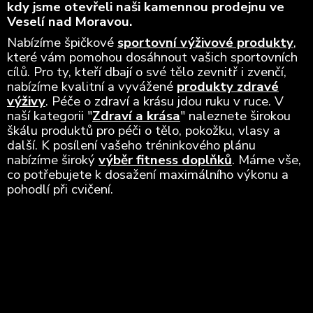
kdy jsme otevřeli naši kamennou prodejnu ve
Veselí nad Moravou.
Nabízíme špičkové
sportovní výživové produkty
,
které vám pomohou dosáhnout vašich sportovních
cílů. Pro ty, kteří dbají o své tělo zevnitř i zvenčí,
nabízíme kvalitní a vyvážené
produkty zdravé
výživy
. Péče o zdraví a krásu jdou ruku v ruce. V
naší kategorii "
Zdraví a krása
" naleznete širokou
škálu produktů pro péči o tělo, pokožku, vlasy a
další. K posílení vašeho tréninkového plánu
nabízíme široký
výběr fitness doplňků
. Máme vše,
co potřebujete k dosažení maximálního výkonu a
pohodlí při cvičení.