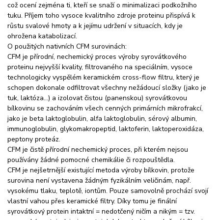
což ocení zejména ti, kteří se snaží o minimalizaci podkožního
tuku. Příjem toho vysoce kvalitního zdroje proteinu přispívá k
růstu svalové hmoty a k jejímu udržení v situacích, kdy je
ohrožena katabolizací.
O použitých nativních CFM surovinách:
CFM je přírodní, nechemický proces výroby syrovátkového
proteinu nejvyšší kvality, filtrovaného na speciálním, vysoce
technologicky vyspělém keramickém cross-flow filtru, který je
schopen dokonale odfiltrovat všechny nežádoucí složky (jako je
tuk, laktóza…) a izolovat čistou (panenskou) syrovátkovou
bílkovinu se zachováním všech cenných primárních mikrofrakcí,
jako je beta laktoglobulin, alfa laktoglobulin, sérový albumin,
immunoglobulin, glykomakropeptid, laktoferin, laktoperoxidáza,
peptony proteáz.
CFM je čistě přírodní nechemický proces, při kterém nejsou
používány žádné pomocné chemikálie či rozpouštědla.
CFM je nejšetrnější existující metoda výroby bílkovin, protože
surovina není vystavena žádným fyzikálním veličinám, např.
vysokému tlaku, teplotě, iontům. Pouze samovolně prochází svojí
vlastní vahou přes keramické filtry. Díky tomu je finální
syrovátkový protein intaktní = nedotčený ničím a nikým = tzv.