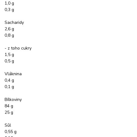
1,0 g
0,3 g
Sacharidy
2,6 g
0,8 g
- z toho cukry
1,5 g
0,5 g
Vláknina
0,4 g
0,1 g
Bílkoviny
84 g
25 g
Sůl
0,55 g