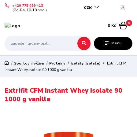
+420 775 699 413
CZK
(Po-Pá, 10-18 hod.)
0
0 Kč
Menu
Sportovní výživa
Proteiny
Izoláty (isolate)
Extrifit CFM
Instant Whey Isolate 90 1000 g vanilla
Extrifit CFM Instant Whey Isolate 90
1000 g vanilla