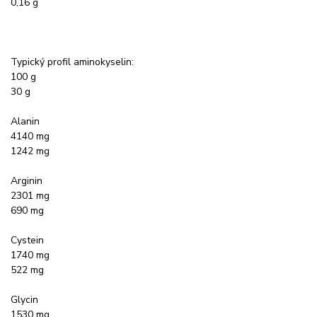
0,16 g
Typický profil aminokyselin:
100 g
30 g
Alanin
4140 mg
1242 mg
Arginin
2301 mg
690 mg
Cystein
1740 mg
522 mg
Glycin
1530 mg