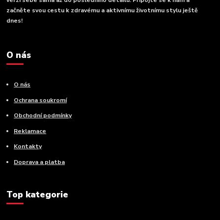
verzí sebe sama až do posledního detailu. Připojte se k nám a
začněte svou cestu k zdravému a aktivnímu životnímu stylu ještě
dnes!
O nás
O nás
Ochrana soukromí
Obchodní podmínky
Reklamace
Kontakty
Doprava a platba
Top kategorie