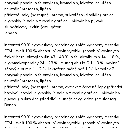
enzymů: papain, alfa amyláza, bromelain, laktáza, celuláza,
neutrální proteáza, lipáza
přídatné látky (sestupně): aroma, sukralóza (sladidlo), steviol-
glykosidy (sladidlo z rostliny stévie - přírodního původu),
slunečnicový lecitin (emulgátor)
Jahoda
instantní 90 % syrovátkový proteinový izolát, vyrobený metodou
CFM - tvoří 100 % obsahu bílkovin výrobku (obsah bílkovinných
frakcí: beta laktoglobulin 43 - 48 %, alfa laktalbumin 14 - 18 %,
glykomakropeptidy 24 - 28 %, imunoglobulin G 1 - 3 %, bovinní
sérový albumin 1 - 2 %, laktoferin méně než 1 %), komplex 7
enzymů: papain, alfa amyláza, bromelain, laktáza, celuláza,
neutrální proteáza, lipáza
přídatné látky (sestupně): aroma, extrakt z červené řepy (přírodní
barvivo), steviol-glykosidy (sladidlo z rostliny stévie - přírodního
původu), sukralóza (sladidlo), slunečnicový lecitin (emulgátor)
Banán
instantní 90 % syrovátkový proteinový izolát, vyrobený metodou
CFM - tvoří 100 % obsahu bílkovin výrobku (obsah bílkovinných