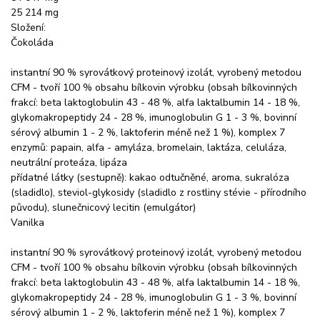
25 214 mg
Složení:
Čokoláda
instantní 90 % syrovátkový proteinový izolát, vyrobený metodou
CFM - tvoří 100 % obsahu bílkovin výrobku (obsah bílkovinných
frakcí: beta laktoglobulin 43 - 48 %, alfa laktalbumin 14 - 18 %,
glykomakropeptidy 24 - 28 %, imunoglobulin G 1 - 3 %, bovinní
sérový albumin 1 - 2 %, laktoferin méně než 1 %), komplex 7
enzymů: papain, alfa - amyláza, bromelain, laktáza, celuláza,
neutrální proteáza, lipáza
přídatné látky (sestupně): kakao odtučněné, aroma, sukralóza
(sladidlo), steviol-glykosidy (sladidlo z rostliny stévie - přírodního
původu), slunečnicový lecitin (emulgátor)
Vanilka
instantní 90 % syrovátkový proteinový izolát, vyrobený metodou
CFM - tvoří 100 % obsahu bílkovin výrobku (obsah bílkovinných
frakcí: beta laktoglobulin 43 - 48 %, alfa laktalbumin 14 - 18 %,
glykomakropeptidy 24 - 28 %, imunoglobulin G 1 - 3 %, bovinní
sérový albumin 1 - 2 %, laktoferin méně než 1 %), komplex 7