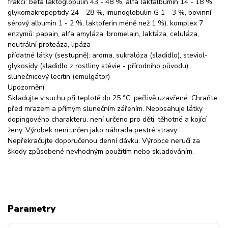
frakcí: beta laktoglobulin 43 - 48 %, alfa laktalbumin 14 - 18 %,
glykomakropeptidy 24 - 28 %, imunoglobulin G 1 - 3 %, bovinní
sérový albumin 1 - 2 %, laktoferin méně než 1 %), komplex 7
enzymů: papain, alfa amyláza, bromelain, laktáza, celuláza,
neutrální proteáza, lipáza
přídatné látky (sestupně): aroma, sukralóza (sladidlo), steviol-
glykosidy (sladidlo z rostliny stévie - přírodního původu),
slunečnicový lecitin (emulgátor)
Upozornění:
Skladujte v suchu při teplotě do 25 °C, pečlivě uzavřené. Chraňte
před mrazem a přímým slunečním zářením. Neobsahuje látky
dopingového charakteru. není určeno pro děti, těhotné a kojící
ženy. Výrobek není určen jako náhrada pestré stravy.
Nepřekračujte doporučenou denní dávku. Výrobce neručí za
škody způsobené nevhodným použitím nebo skladováním.
Parametry