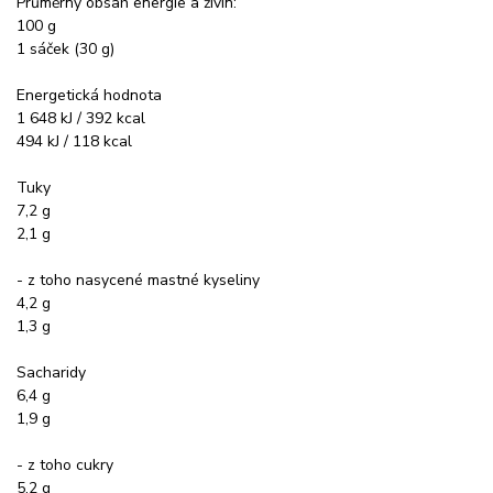
Průměrný obsah energie a živin:
100 g
1 sáček (30 g)
Energetická hodnota
1 648 kJ / 392 kcal
494 kJ / 118 kcal
Tuky
7,2 g
2,1 g
- z toho nasycené mastné kyseliny
4,2 g
1,3 g
Sacharidy
6,4 g
1,9 g
- z toho cukry
5,2 g