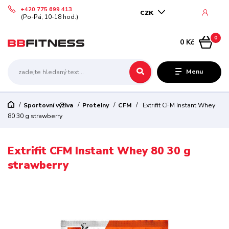
+420 775 699 413
CZK
(Po-Pá, 10-18 hod.)
0
0 Kč
Menu
Sportovní výživa
Proteiny
CFM
Extrifit CFM Instant Whey
80 30 g strawberry
Extrifit CFM Instant Whey 80 30 g
strawberry