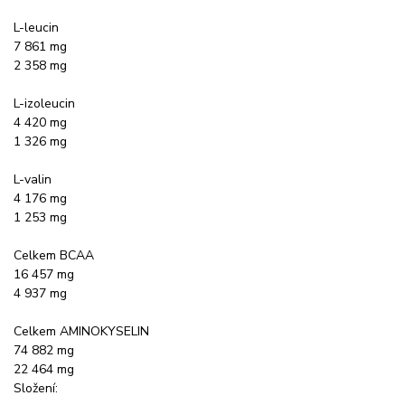
L-leucin
7 861 mg
2 358 mg
L-izoleucin
4 420 mg
1 326 mg
L-valin
4 176 mg
1 253 mg
Celkem BCAA
16 457 mg
4 937 mg
Celkem AMINOKYSELIN
74 882 mg
22 464 mg
Složení: