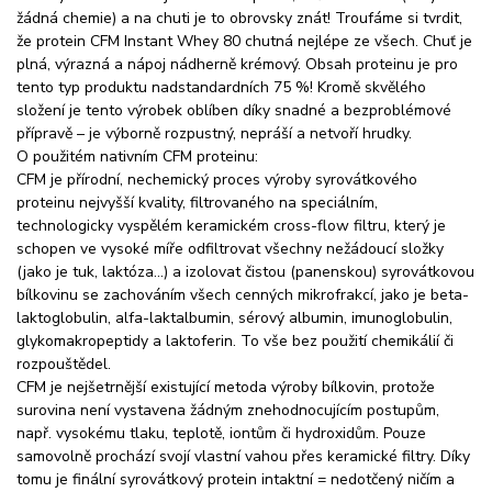
žádná chemie) a na chuti je to obrovsky znát! Troufáme si tvrdit,
že protein CFM Instant Whey 80 chutná nejlépe ze všech. Chuť je
plná, výrazná a nápoj nádherně krémový. Obsah proteinu je pro
tento typ produktu nadstandardních 75 %! Kromě skvělého
složení je tento výrobek oblíben díky snadné a bezproblémové
přípravě – je výborně rozpustný, nepráší a netvoří hrudky.
O použitém nativním CFM proteinu:
CFM je přírodní, nechemický proces výroby syrovátkového
proteinu nejvyšší kvality, filtrovaného na speciálním,
technologicky vyspělém keramickém cross-flow filtru, který je
schopen ve vysoké míře odfiltrovat všechny nežádoucí složky
(jako je tuk, laktóza…) a izolovat čistou (panenskou) syrovátkovou
bílkovinu se zachováním všech cenných mikrofrakcí, jako je beta-
laktoglobulin, alfa-laktalbumin, sérový albumin, imunoglobulin,
glykomakropeptidy a laktoferin. To vše bez použití chemikálií či
rozpouštědel.
CFM je nejšetrnější existující metoda výroby bílkovin, protože
surovina není vystavena žádným znehodnocujícím postupům,
např. vysokému tlaku, teplotě, iontům či hydroxidům. Pouze
samovolně prochází svojí vlastní vahou přes keramické filtry. Díky
tomu je finální syrovátkový protein intaktní = nedotčený ničím a