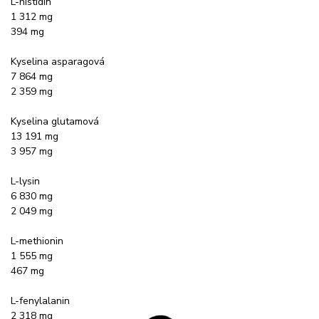
L-histidin
1 312 mg
394 mg
Kyselina asparagová
7 864 mg
2 359 mg
Kyselina glutamová
13 191 mg
3 957 mg
L-lysin
6 830 mg
2 049 mg
L-methionin
1 555 mg
467 mg
L-fenylalanin
2 318 mg