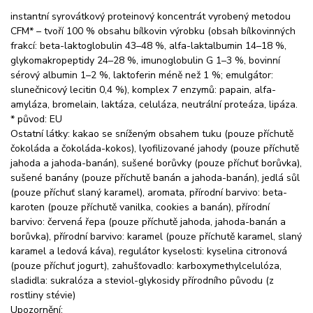
instantní syrovátkový proteinový koncentrát vyrobený metodou
CFM* – tvoří 100 % obsahu bílkovin výrobku (obsah bílkovinných
frakcí: beta-laktoglobulin 43–48 %, alfa-laktalbumin 14–18 %,
glykomakropeptidy 24–28 %, imunoglobulin G 1–3 %, bovinní
sérový albumin 1–2 %, laktoferin méně než 1 %; emulgátor:
slunečnicový lecitin 0,4 %), komplex 7 enzymů: papain, alfa-
amyláza, bromelain, laktáza, celuláza, neutrální proteáza, lipáza.
* původ: EU
Ostatní látky: kakao se sníženým obsahem tuku (pouze příchutě
čokoláda a čokoláda-kokos), lyofilizované jahody (pouze příchutě
jahoda a jahoda-banán), sušené borůvky (pouze příchuť borůvka),
sušené banány (pouze příchutě banán a jahoda-banán), jedlá sůl
(pouze příchuť slaný karamel), aromata, přírodní barvivo: beta-
karoten (pouze příchutě vanilka, cookies a banán), přírodní
barvivo: červená řepa (pouze příchutě jahoda, jahoda-banán a
borůvka), přírodní barvivo: karamel (pouze příchutě karamel, slaný
karamel a ledová káva), regulátor kyselosti: kyselina citronová
(pouze příchuť jogurt), zahušťovadlo: karboxymethylcelulóza,
sladidla: sukralóza a steviol-glykosidy přírodního původu (z
rostliny stévie)
Upozornění: