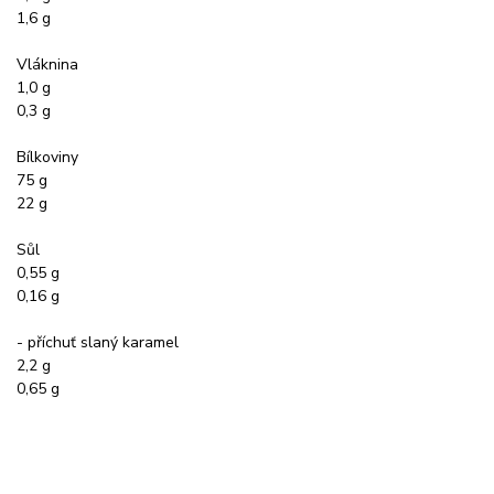
1,6 g
Vláknina
1,0 g
0,3 g
Bílkoviny
75 g
22 g
Sůl
0,55 g
0,16 g
- příchuť slaný karamel
2,2 g
0,65 g