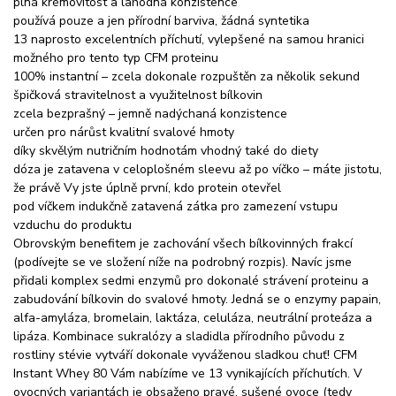
plná krémovitost a lahodná konzistence
používá pouze a jen přírodní barviva, žádná syntetika
13 naprosto excelentních příchutí, vylepšené na samou hranici
možného pro tento typ CFM proteinu
100% instantní – zcela dokonale rozpuštěn za několik sekund
špičková stravitelnost a využitelnost bílkovin
zcela bezprašný – jemně nadýchaná konzistence
určen pro nárůst kvalitní svalové hmoty
díky skvělým nutričním hodnotám vhodný také do diety
dóza je zatavena v celoplošném sleevu až po víčko – máte jistotu,
že právě Vy jste úplně první, kdo protein otevřel
pod víčkem indukčně zatavená zátka pro zamezení vstupu
vzduchu do produktu
Obrovským benefitem je zachování všech bílkovinných frakcí
(podívejte se ve složení níže na podrobný rozpis). Navíc jsme
přidali komplex sedmi enzymů pro dokonalé strávení proteinu a
zabudování bílkovin do svalové hmoty. Jedná se o enzymy papain,
alfa-amyláza, bromelain, laktáza, celuláza, neutrální proteáza a
lipáza. Kombinace sukralózy a sladidla přírodního původu z
rostliny stévie vytváří dokonale vyváženou sladkou chuť! CFM
Instant Whey 80 Vám nabízíme ve 13 vynikajících příchutích. V
ovocných variantách je obsaženo pravé, sušené ovoce (tedy