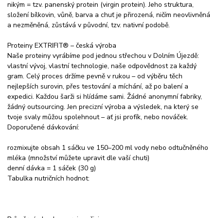
nikým = tzv. panenský protein (virgin protein). Jeho struktura,
složení bílkovin, vůně, barva a chuť je přirozená, ničím neovlivněná
a nezměněná, zůstává v původní, tzv. nativní podobě.
Proteiny EXTRIFIT® – česká výroba
Naše proteiny vyrábíme pod jednou střechou v Dolním Újezdě:
vlastní vývoj, vlastní technologie, naše odpovědnost za každý
gram. Celý proces držíme pevně v rukou – od výběru těch
nejlepších surovin, přes testování a míchání, až po balení a
expedici. Každou šarži si hlídáme sami. Žádné anonymní fabriky,
žádný outsourcing. Jen precizní výroba a výsledek, na který se
tvoje svaly můžou spolehnout – ať jsi profík, nebo nováček.
Doporučené dávkování:
rozmixujte obsah 1 sáčku ve 150–200 ml vody nebo odtučněného
mléka (množství můžete upravit dle vaší chuti)
denní dávka = 1 sáček (30 g)
Tabulka nutričních hodnot: