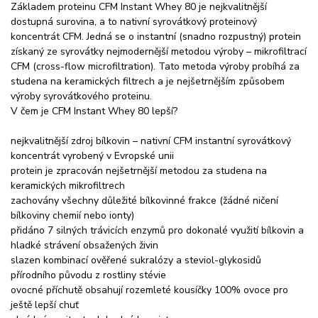
Základem proteinu CFM Instant Whey 80 je nejkvalitnější
dostupná surovina, a to nativní syrovátkový proteinový
koncentrát CFM. Jedná se o instantní (snadno rozpustný) protein
získaný ze syrovátky nejmodernější metodou výroby – mikrofiltrací
CFM (cross-flow microfiltration). Tato metoda výroby probíhá za
studena na keramických filtrech a je nejšetrnějším způsobem
výroby syrovátkového proteinu.
V čem je CFM Instant Whey 80 lepší?
nejkvalitnější zdroj bílkovin – nativní CFM instantní syrovátkový
koncentrát vyrobený v Evropské unii
protein je zpracován nejšetrnější metodou za studena na
keramických mikrofiltrech
zachovány všechny důležité bílkovinné frakce (žádné ničení
bílkoviny chemií nebo ionty)
přidáno 7 silných trávicích enzymů pro dokonalé využití bílkovin a
hladké strávení obsažených živin
slazen kombinací ověřené sukralózy a steviol-glykosidů
přírodního původu z rostliny stévie
ovocné příchutě obsahují rozemleté kousíčky 100% ovoce pro
ještě lepší chuť