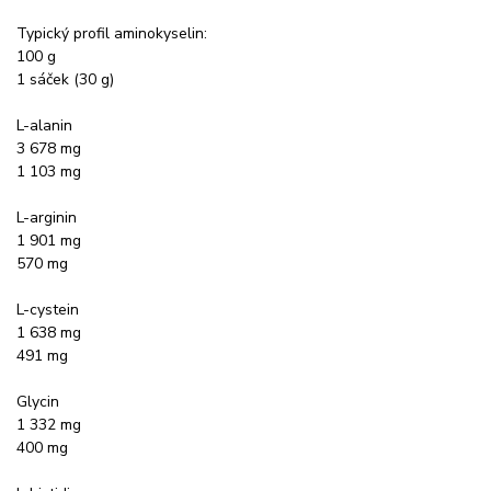
Typický profil aminokyselin:
100 g
1 sáček (30 g)
L-alanin
3 678 mg
1 103 mg
L-arginin
1 901 mg
570 mg
L-cystein
1 638 mg
491 mg
Glycin
1 332 mg
400 mg