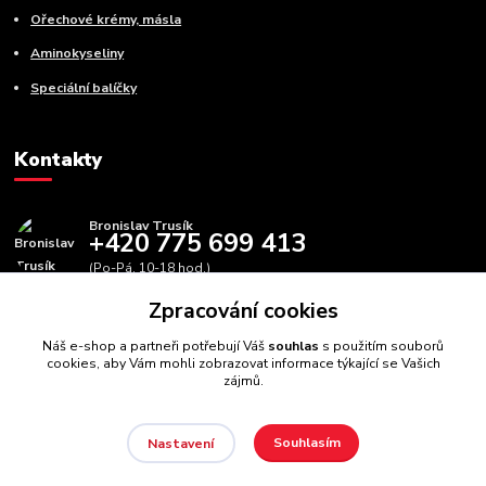
Ořechové krémy, másla
Aminokyseliny
Speciální balíčky
Kontakty
Bronislav Trusík
+420 775 699 413
(Po-Pá, 10-18 hod.)
Zpracování cookies
info@bbfitness.cz
Náš e-shop a partneři potřebují Váš
souhlas
s použitím souborů
cookies, aby Vám mohli zobrazovat informace týkající se Vašich
zájmů.
Souhlasím
Nastavení
BBfintess.cz -
Fitness doplňky a zdravá výživa
//
Webdesign
:
Poradnyweb.cz // Všechna práva vyhrazena