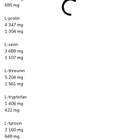
695 mg
L-prolin
4 347 mg
1 304 mg
L-serin
3 689 mg
1 107 mg
L-threonin
5 204 mg
1 561 mg
L-tryptofan
1 406 mg
422 mg
L-tyrosin
2 160 mg
648 mg