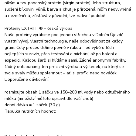
nikým = tzv. panenský protein (virgin protein). Jeho struktura,
složení bílkovin, vůně, barva a chuť je přirozená, ničím neovlivněná
a nezměněná, zůstává v původní, tzv. nativní podobě.
Proteiny EXTRIFIT® – česká výroba
Naše proteiny vyrábíme pod jednou střechou v Dolním Újezdě:
vlastní vývoj, vlastní technologie, naše odpovědnost za každý
gram. Celý proces držíme pevně v rukou – od výběru těch
nejlepších surovin, přes testování a míchání, až po balení a
expedici. Každou šarži si hlídáme sami. Žádné anonymní fabriky,
žádný outsourcing. Jen precizní výroba a výsledek, na který se
tvoje svaly můžou spolehnout – ať jsi profík, nebo nováček.
Doporučené dávkování:
rozmixujte obsah 1 sáčku ve 150–200 ml vody nebo odtučněného
mléka (množství můžete upravit dle vaší chuti)
denní dávka = 1 sáček (30 g)
Tabulka nutričních hodnot: