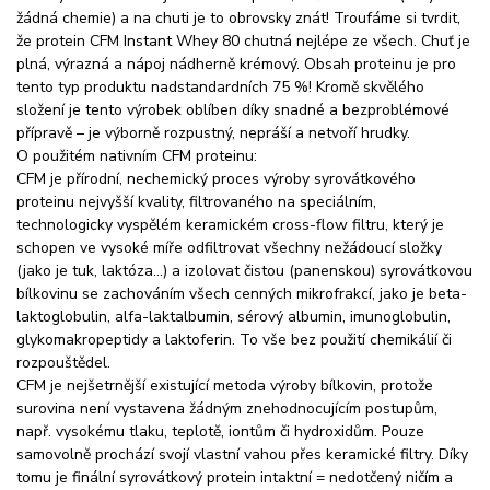
žádná chemie) a na chuti je to obrovsky znát! Troufáme si tvrdit,
že protein CFM Instant Whey 80 chutná nejlépe ze všech. Chuť je
plná, výrazná a nápoj nádherně krémový. Obsah proteinu je pro
tento typ produktu nadstandardních 75 %! Kromě skvělého
složení je tento výrobek oblíben díky snadné a bezproblémové
přípravě – je výborně rozpustný, nepráší a netvoří hrudky.
O použitém nativním CFM proteinu:
CFM je přírodní, nechemický proces výroby syrovátkového
proteinu nejvyšší kvality, filtrovaného na speciálním,
technologicky vyspělém keramickém cross-flow filtru, který je
schopen ve vysoké míře odfiltrovat všechny nežádoucí složky
(jako je tuk, laktóza…) a izolovat čistou (panenskou) syrovátkovou
bílkovinu se zachováním všech cenných mikrofrakcí, jako je beta-
laktoglobulin, alfa-laktalbumin, sérový albumin, imunoglobulin,
glykomakropeptidy a laktoferin. To vše bez použití chemikálií či
rozpouštědel.
CFM je nejšetrnější existující metoda výroby bílkovin, protože
surovina není vystavena žádným znehodnocujícím postupům,
např. vysokému tlaku, teplotě, iontům či hydroxidům. Pouze
samovolně prochází svojí vlastní vahou přes keramické filtry. Díky
tomu je finální syrovátkový protein intaktní = nedotčený ničím a