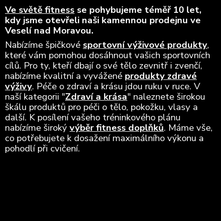
Ve světě fitness
se pohybujeme téměř 10 let,
kdy jsme otevřeli naši kamennou prodejnu ve
Veselí nad Moravou.
Nabízíme špičkové
sportovní výživové produkty
,
které vám pomohou dosáhnout vašich sportovních
cílů. Pro ty, kteří dbají o své tělo zevnitř i zvenčí,
nabízíme kvalitní a vyvážené
produkty zdravé
výživy
. Péče o zdraví a krásu jdou ruku v ruce. V
naší kategorii "
Zdraví a krása
" naleznete širokou
škálu produktů pro péči o tělo, pokožku, vlasy a
další. K posílení vašeho tréninkového plánu
nabízíme široký
výběr fitness doplňků
. Máme vše,
co potřebujete k dosažení maximálního výkonu a
pohodlí při cvičení.