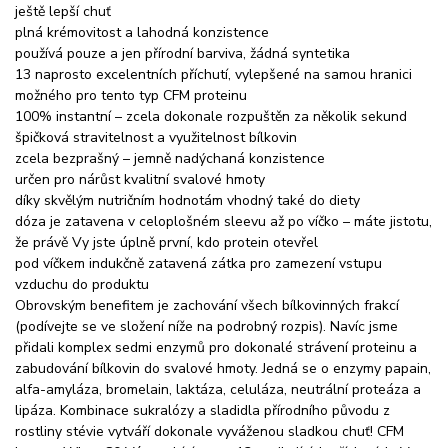
ještě lepší chuť
plná krémovitost a lahodná konzistence
používá pouze a jen přírodní barviva, žádná syntetika
13 naprosto excelentních příchutí, vylepšené na samou hranici
možného pro tento typ CFM proteinu
100% instantní – zcela dokonale rozpuštěn za několik sekund
špičková stravitelnost a využitelnost bílkovin
zcela bezprašný – jemně nadýchaná konzistence
určen pro nárůst kvalitní svalové hmoty
díky skvělým nutričním hodnotám vhodný také do diety
dóza je zatavena v celoplošném sleevu až po víčko – máte jistotu,
že právě Vy jste úplně první, kdo protein otevřel
pod víčkem indukčně zatavená zátka pro zamezení vstupu
vzduchu do produktu
Obrovským benefitem je zachování všech bílkovinných frakcí
(podívejte se ve složení níže na podrobný rozpis). Navíc jsme
přidali komplex sedmi enzymů pro dokonalé strávení proteinu a
zabudování bílkovin do svalové hmoty. Jedná se o enzymy papain,
alfa-amyláza, bromelain, laktáza, celuláza, neutrální proteáza a
lipáza. Kombinace sukralózy a sladidla přírodního původu z
rostliny stévie vytváří dokonale vyváženou sladkou chuť! CFM