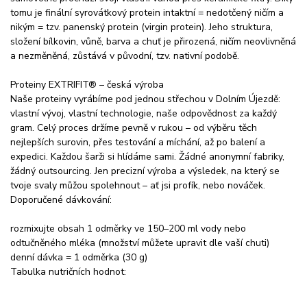
tomu je finální syrovátkový protein intaktní = nedotčený ničím a
nikým = tzv. panenský protein (virgin protein). Jeho struktura,
složení bílkovin, vůně, barva a chuť je přirozená, ničím neovlivněná
a nezměněná, zůstává v původní, tzv. nativní podobě.
Proteiny EXTRIFIT® – česká výroba
Naše proteiny vyrábíme pod jednou střechou v Dolním Újezdě:
vlastní vývoj, vlastní technologie, naše odpovědnost za každý
gram. Celý proces držíme pevně v rukou – od výběru těch
nejlepších surovin, přes testování a míchání, až po balení a
expedici. Každou šarži si hlídáme sami. Žádné anonymní fabriky,
žádný outsourcing. Jen precizní výroba a výsledek, na který se
tvoje svaly můžou spolehnout – ať jsi profík, nebo nováček.
Doporučené dávkování:
rozmixujte obsah 1 odměrky ve 150–200 ml vody nebo
odtučněného mléka (množství můžete upravit dle vaší chuti)
denní dávka = 1 odměrka (30 g)
Tabulka nutričních hodnot: