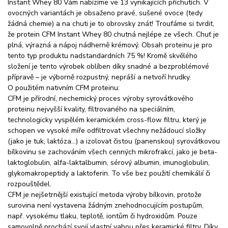
Instant Whey 80 Vám nabízíme ve 13 vynikajících příchutích. V
ovocných variantách je obsaženo pravé, sušené ovoce (tedy
žádná chemie) a na chuti je to obrovsky znát! Troufáme si tvrdit,
že protein CFM Instant Whey 80 chutná nejlépe ze všech. Chuť je
plná, výrazná a nápoj nádherně krémový. Obsah proteinu je pro
tento typ produktu nadstandardních 75 %! Kromě skvělého
složení je tento výrobek oblíben díky snadné a bezproblémové
přípravě – je výborně rozpustný, nepráší a netvoří hrudky.
O použitém nativním CFM proteinu:
CFM je přírodní, nechemický proces výroby syrovátkového
proteinu nejvyšší kvality, filtrovaného na speciálním,
technologicky vyspělém keramickém cross-flow filtru, který je
schopen ve vysoké míře odfiltrovat všechny nežádoucí složky
(jako je tuk, laktóza…) a izolovat čistou (panenskou) syrovátkovou
bílkovinu se zachováním všech cenných mikrofrakcí, jako je beta-
laktoglobulin, alfa-laktalbumin, sérový albumin, imunoglobulin,
glykomakropeptidy a laktoferin. To vše bez použití chemikálií či
rozpouštědel.
CFM je nejšetrnější existující metoda výroby bílkovin, protože
surovina není vystavena žádným znehodnocujícím postupům,
např. vysokému tlaku, teplotě, iontům či hydroxidům. Pouze
samovolně prochází svojí vlastní vahou přes keramické filtry. Díky