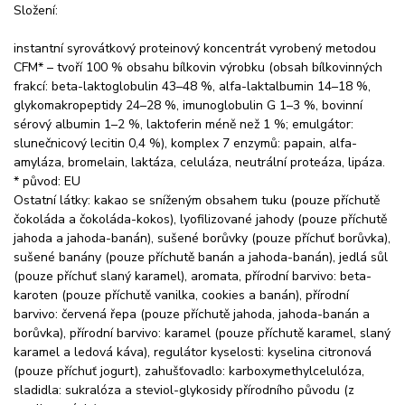
Složení:
instantní syrovátkový proteinový koncentrát vyrobený metodou
CFM* – tvoří 100 % obsahu bílkovin výrobku (obsah bílkovinných
frakcí: beta-laktoglobulin 43–48 %, alfa-laktalbumin 14–18 %,
glykomakropeptidy 24–28 %, imunoglobulin G 1–3 %, bovinní
sérový albumin 1–2 %, laktoferin méně než 1 %; emulgátor:
slunečnicový lecitin 0,4 %), komplex 7 enzymů: papain, alfa-
amyláza, bromelain, laktáza, celuláza, neutrální proteáza, lipáza.
* původ: EU
Ostatní látky: kakao se sníženým obsahem tuku (pouze příchutě
čokoláda a čokoláda-kokos), lyofilizované jahody (pouze příchutě
jahoda a jahoda-banán), sušené borůvky (pouze příchuť borůvka),
sušené banány (pouze příchutě banán a jahoda-banán), jedlá sůl
(pouze příchuť slaný karamel), aromata, přírodní barvivo: beta-
karoten (pouze příchutě vanilka, cookies a banán), přírodní
barvivo: červená řepa (pouze příchutě jahoda, jahoda-banán a
borůvka), přírodní barvivo: karamel (pouze příchutě karamel, slaný
karamel a ledová káva), regulátor kyselosti: kyselina citronová
(pouze příchuť jogurt), zahušťovadlo: karboxymethylcelulóza,
sladidla: sukralóza a steviol-glykosidy přírodního původu (z