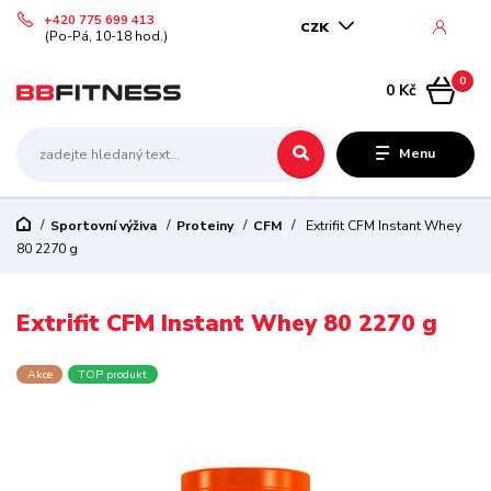
+420 775 699 413
CZK
(Po-Pá, 10-18 hod.)
0
0 Kč
Menu
Sportovní výživa
Proteiny
CFM
Extrifit CFM Instant Whey
80 2270 g
Extrifit CFM Instant Whey 80 2270 g
Akce
TOP produkt