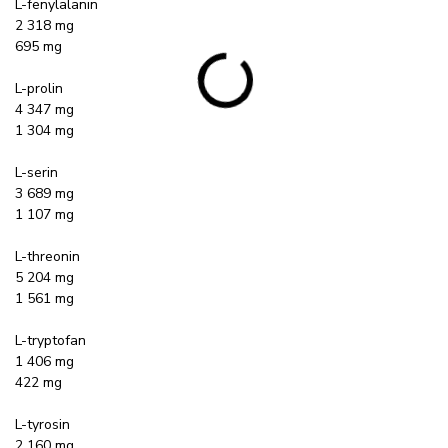
L-fenylalanin
2 318 mg
695 mg
L-prolin
4 347 mg
1 304 mg
L-serin
3 689 mg
1 107 mg
L-threonin
5 204 mg
1 561 mg
L-tryptofan
1 406 mg
422 mg
L-tyrosin
2 160 mg