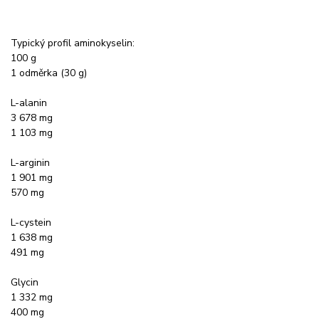
Typický profil aminokyselin:
100 g
1 odměrka (30 g)
L-alanin
3 678 mg
1 103 mg
L-arginin
1 901 mg
570 mg
L-cystein
1 638 mg
491 mg
Glycin
1 332 mg
400 mg