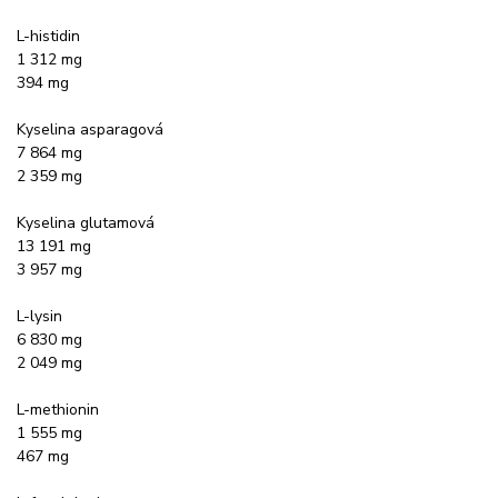
L-histidin
1 312 mg
394 mg
Kyselina asparagová
7 864 mg
2 359 mg
Kyselina glutamová
13 191 mg
3 957 mg
L-lysin
6 830 mg
2 049 mg
L-methionin
1 555 mg
467 mg