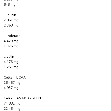
648 mg
L-leucin
7 861 mg
2 358 mg
L-izoleucin
4 420 mg
1 326 mg
L-valin
4 176 mg
1 253 mg
Celkem BCAA
16 457 mg
4 937 mg
Celkem AMINOKYSELIN
74 882 mg
22 464 mg