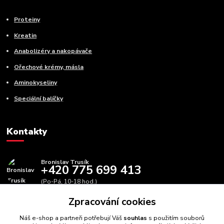
Proteiny
Kreatin
Anabolizéry a nakopávače
Ořechové krémy, másla
Aminokyseliny
Speciální balíčky
Kontakty
Bronislav Trusík
+420 775 699 413
(Po-Pá, 10-18 hod.)
Zpracování cookies
info@bbfitness.cz
Náš e-shop a partneři potřebují Váš
souhlas
s použitím souborů