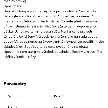
rostliny stévie)
Upozornění:
Doplněk stravy – vhodné zejména pro sportovce. Se sladidly.
Skladujte v suchu při teplotě do 25 °C, pečlivě uzavřené. Po
otevření spotřebujte do šesti měsíců. Chraňte před mrazem a
přímým slunečním zářením. Nepřekračujte denní doporučenou
dávku. Uchovávejte mimo dosah dětí. Není určeno pro děti,
těhotné a kojící ženy. Výrobek není určen jako náhrada pestré
stravy. Výrobce neručí za škody vzniklé nevhodným použitím nebo
skladováním. Spotřebujte do data uvedeného na obalu.
Upozornění pro alergiky: výrobek obsahuje bílkoviny z kravského
mléka včetně laktózy.
Parametry
Výrobce
Extrifit
Forma
sypká