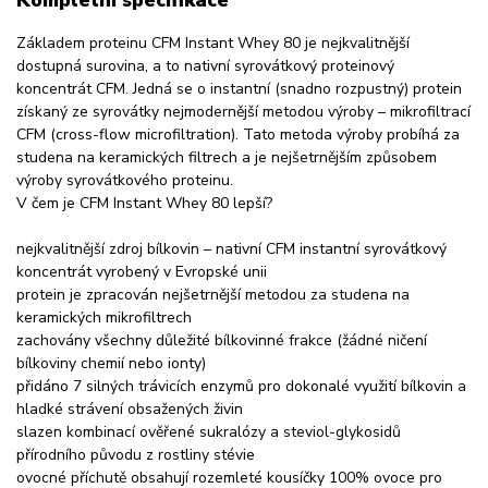
Kompletní specifikace
Základem proteinu CFM Instant Whey 80 je nejkvalitnější
dostupná surovina, a to nativní syrovátkový proteinový
koncentrát CFM. Jedná se o instantní (snadno rozpustný) protein
získaný ze syrovátky nejmodernější metodou výroby – mikrofiltrací
CFM (cross-flow microfiltration). Tato metoda výroby probíhá za
studena na keramických filtrech a je nejšetrnějším způsobem
výroby syrovátkového proteinu.
V čem je CFM Instant Whey 80 lepší?
nejkvalitnější zdroj bílkovin – nativní CFM instantní syrovátkový
koncentrát vyrobený v Evropské unii
protein je zpracován nejšetrnější metodou za studena na
keramických mikrofiltrech
zachovány všechny důležité bílkovinné frakce (žádné ničení
bílkoviny chemií nebo ionty)
přidáno 7 silných trávicích enzymů pro dokonalé využití bílkovin a
hladké strávení obsažených živin
slazen kombinací ověřené sukralózy a steviol-glykosidů
přírodního původu z rostliny stévie
ovocné příchutě obsahují rozemleté kousíčky 100% ovoce pro