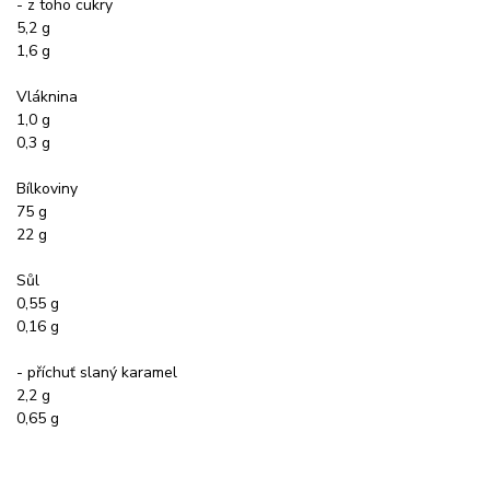
- z toho cukry
5,2 g
1,6 g
Vláknina
1,0 g
0,3 g
Bílkoviny
75 g
22 g
Sůl
0,55 g
0,16 g
- příchuť slaný karamel
2,2 g
0,65 g