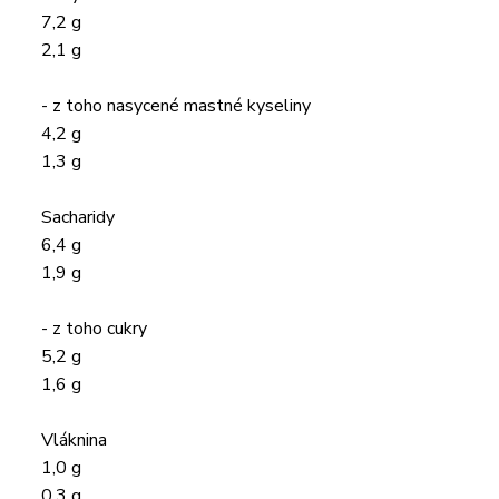
7,2 g
2,1 g
- z toho nasycené mastné kyseliny
4,2 g
1,3 g
Sacharidy
6,4 g
1,9 g
- z toho cukry
5,2 g
1,6 g
Vláknina
1,0 g
0,3 g