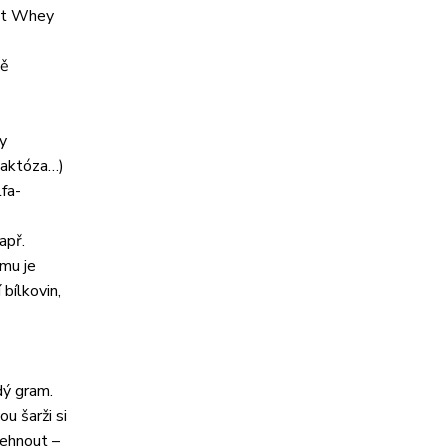
ant Whey
ně
ky
 laktóza…)
lfa-
apř.
omu je
 bílkovin,
dý gram.
u šarži si
lehnout –