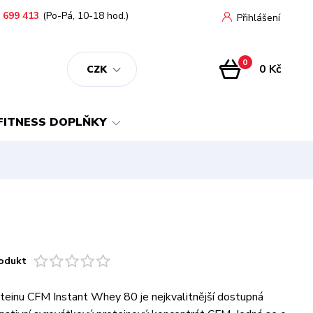
 699 413
(Po-Pá, 10-18 hod.)
Přihlášení
0
0 Kč
CZK
FITNESS DOPLŇKY
odukt
einu CFM Instant Whey 80 je nejkvalitnější dostupná