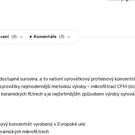
cení
0
Komentáře
0
ostupná surovina, a to nativní syrovátkový proteinový koncentr
e syrovátky nejmodernější metodou výroby – mikrofiltrací CFM (c
a keramických filtrech a je nejšetrnějším způsobem výroby syrov
átkový koncentrát vyrobený v Evropské unii
ramických mikrofiltrech