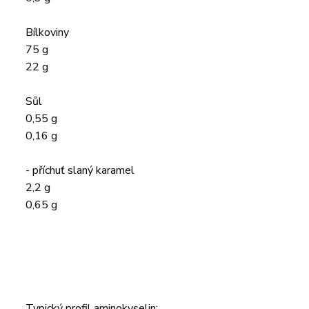
Bílkoviny
75 g
22 g
Sůl
0,55 g
0,16 g
- příchuť slaný karamel
2,2 g
0,65 g
Typický profil aminokyselin: