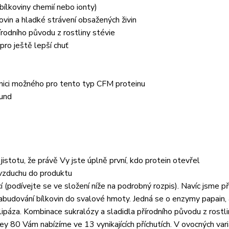
bílkoviny chemií nebo ionty)
ovin a hladké strávení obsažených živin
rodního původu z rostliny stévie
ro ještě lepší chuť
anici možného pro tento typ CFM proteinu
kund
istotu, že právě Vy jste úplně první, kdo protein otevřel
vzduchu do produktu
(podívejte se ve složení níže na podrobný rozpis). Navíc jsme př
budování bílkovin do svalové hmoty. Jedná se o enzymy papain, 
 lipáza. Kombinace sukralózy a sladidla přírodního původu z rostl
 80 Vám nabízíme ve 13 vynikajících příchutích. V ovocných vari