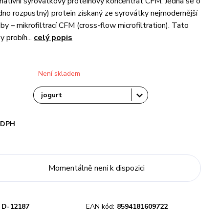
o nativní syrovátkový proteinový koncentrát CFM. Jedná se o
adno rozpustný) protein získaný ze syrovátky nejmodernější
y – mikrofiltrací CFM (cross-flow microfiltration). Tato
 probíh...
celý popis
Není skladem
i DPH
Momentálně není k dispozici
D-12187
EAN kód:
8594181609722