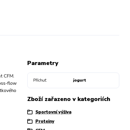
Parametry
át CFM.
Příchuť
jogurt
ross-flow
átkového
Zboží zařazeno v kategoriích
Sportovní výživa
Proteiny