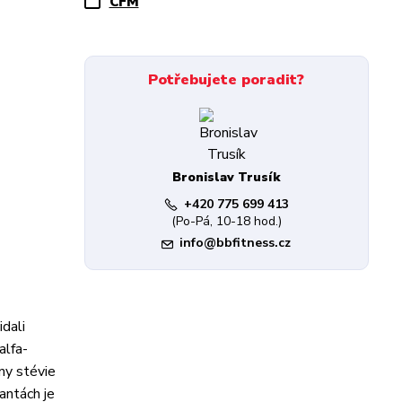
CFM
Potřebujete poradit?
Bronislav Trusík
+420 775 699 413
(Po-Pá, 10-18 hod.)
info@bbfitness.cz
idali
alfa-
iny stévie
antách je