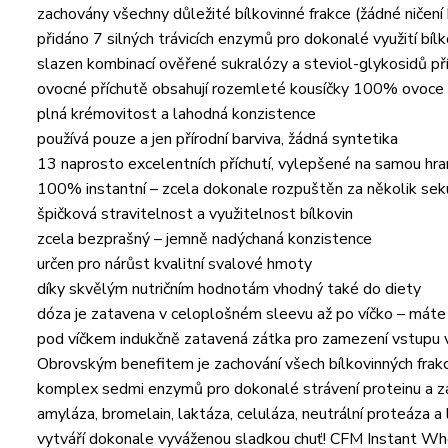
zachovány všechny důležité bílkovinné frakce (žádné ničení 
přidáno 7 silných trávicích enzymů pro dokonalé využití bílk
slazen kombinací ověřené sukralózy a steviol-glykosidů pří
ovocné příchutě obsahují rozemleté kousíčky 100% ovoce p
plná krémovitost a lahodná konzistence
používá pouze a jen přírodní barviva, žádná syntetika
13 naprosto excelentních příchutí, vylepšené na samou hr
100% instantní – zcela dokonale rozpuštěn za několik se
špičková stravitelnost a využitelnost bílkovin
zcela bezprašný – jemně nadýchaná konzistence
určen pro nárůst kvalitní svalové hmoty
díky skvělým nutričním hodnotám vhodný také do diety
dóza je zatavena v celoplošném sleevu až po víčko – máte j
pod víčkem indukčně zatavená zátka pro zamezení vstupu 
Obrovským benefitem je zachování všech bílkovinných frakcí 
komplex sedmi enzymů pro dokonalé strávení proteinu a za
amyláza, bromelain, laktáza, celuláza, neutrální proteáza a
vytváří dokonale vyváženou sladkou chuť! CFM Instant Whey