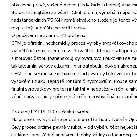
obsaženo pravé, sušené ovoce (tedy žádná chemie) a na chu
80 chutná nejlépe ze všech. Chuť je plná, výrazná a nápoj 
nadstandardních 75 %! Kromě skvělého složení je tento vý
rozpustný, nepráší a netvoří hrudky.
O použitém nativním CFM proteinu:
CFM je přírodní, nechemický proces výroby syrovátkového pr
vyspělém keramickém cross-flow filtru, který je schopen ve
a izolovat čistou (panenskou) syrovátkovou bílkovinu se zac
laktalbumin, sérový albumin, imunoglobulin, glykomakropepti
CFM je nejšetrnější existující metoda výroby bílkovin, pro
vysokému tlaku, teplotě, iontům či hydroxidům. Pouze samov
finální syrovátkový protein intaktní = nedotčený ničím a niký
vůně, barva a chuť je přirozená, ničím neovlivněná a nezměn
Proteiny EXTRIFIT® – česká výroba
Naše proteiny vyrábíme pod jednou střechou v Dolním Újezd
Celý proces držíme pevně v rukou – od výběru těch nejlepších
hlídáme sami. Žádné anonymní fabriky, žádný outsourcing. J