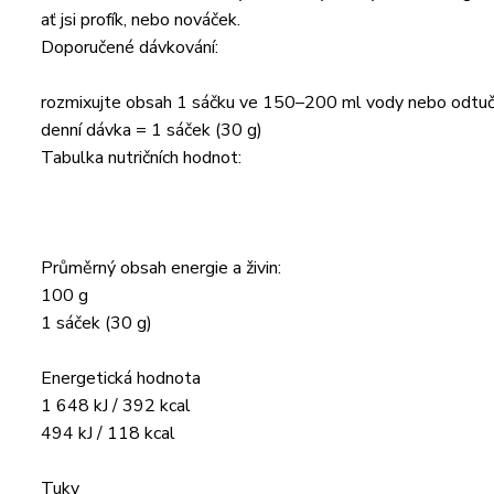
ať jsi profík, nebo nováček.
Doporučené dávkování:
rozmixujte obsah 1 sáčku ve 150–200 ml vody nebo odtučn
denní dávka = 1 sáček (30 g)
Tabulka nutričních hodnot:
Průměrný obsah energie a živin:
100 g
1 sáček (30 g)
Energetická hodnota
1 648 kJ / 392 kcal
494 kJ / 118 kcal
Tuky