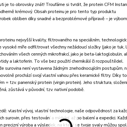
ti je to obrovsky znát! Troufáme si tvrdit, že protein CFM Inst
nádherně krémový. Obsah proteinu je pro tento typ produktu
robek oblíben díky snadné a bezproblémové přípravě – je výbor
oteinu nejvyšší kvality, filtrovaného na speciálním, technologic
 vysoké míře odfiltrovat všechny nežádoucí složky (jako je tuk,
hováním všech cenných mikrofrakcí, jako je beta-laktoglobulin, a
dy a laktoferin. To vše bez použití chemikálií či rozpouštědel.
tože surovina není vystavena žádným znehodnocujícím postupům, n
olně prochází svojí vlastní vahou přes keramické filtry. Díky t
m = tzv. panenský protein (virgin protein). Jeho struktura, složení
ěná, zůstává v původní, tzv. nativní podobě.
ě: vlastní vývoj, vlastní technologie, naše odpovědnost za kaž
 surovin, přes testování a míchání, až po balení a expedici. Každo
en precizní výroba a výsledek, na který se tvoje svaly můžou spo