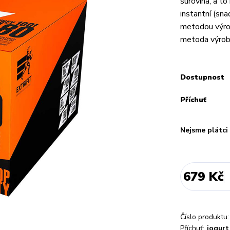
surovina, a t
instantní (sn
metodou výrob
metoda výroby
Dostupnost
Příchuť
Nejsme plátc
679 Kč
Číslo produktu:
Příchuť:
jogurt