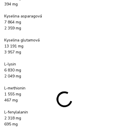
394 mg
Kyselina asparagová
7 864 mg
2 359 mg
Kyselina glutamová
13 191 mg
3 957 mg
L-lysin
6 830 mg
2 049 mg
L-methionin
1 555 mg
467 mg
L-fenylalanin
2 318 mg
695 mg