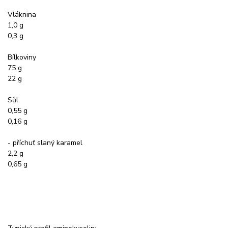
Vláknina
1,0 g
0,3 g
Bílkoviny
75 g
22 g
Sůl
0,55 g
0,16 g
- příchuť slaný karamel
2,2 g
0,65 g