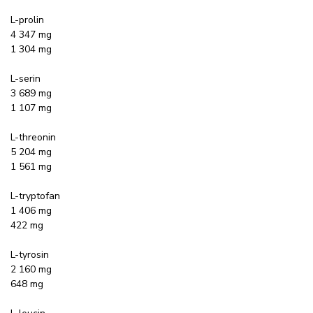
L-prolin
4 347 mg
1 304 mg
L-serin
3 689 mg
1 107 mg
L-threonin
5 204 mg
1 561 mg
L-tryptofan
1 406 mg
422 mg
L-tyrosin
2 160 mg
648 mg