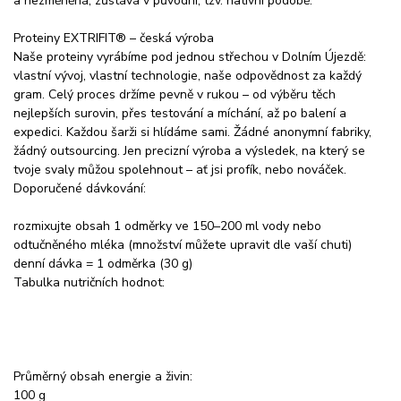
a nezměněná, zůstává v původní, tzv. nativní podobě.
Proteiny EXTRIFIT® – česká výroba
Naše proteiny vyrábíme pod jednou střechou v Dolním Újezdě:
vlastní vývoj, vlastní technologie, naše odpovědnost za každý
gram. Celý proces držíme pevně v rukou – od výběru těch
nejlepších surovin, přes testování a míchání, až po balení a
expedici. Každou šarži si hlídáme sami. Žádné anonymní fabriky,
žádný outsourcing. Jen precizní výroba a výsledek, na který se
tvoje svaly můžou spolehnout – ať jsi profík, nebo nováček.
Doporučené dávkování:
rozmixujte obsah 1 odměrky ve 150–200 ml vody nebo
odtučněného mléka (množství můžete upravit dle vaší chuti)
denní dávka = 1 odměrka (30 g)
Tabulka nutričních hodnot:
Průměrný obsah energie a živin:
100 g