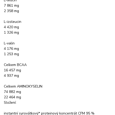
L-leucin
7 861 mg
2 358 mg
L-izoleucin
4 420 mg
1 326 mg
L-valin
4 176 mg
1 253 mg
Celkem BCAA
16 457 mg
4 937 mg
Celkem AMINOKYSELIN
74 882 mg
22 464 mg
Složení:
instantní syrovátkový* proteinový koncentrát CFM 95 %