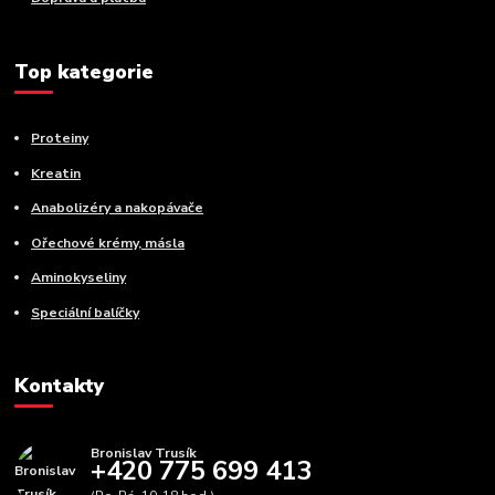
Top kategorie
Proteiny
Kreatin
Anabolizéry a nakopávače
Ořechové krémy, másla
Aminokyseliny
Speciální balíčky
Kontakty
Bronislav Trusík
+420 775 699 413