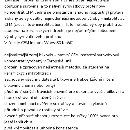
Základem proteinu CFM Instant Whey 80 je nejkvalitnější
dostupná surovina, a to nativní syrovátkový proteinový
koncentrát CFM. Jedná se o instantní (snadno rozpustný) protein
získaný ze syrovátky nejmodernější metodou výroby – mikrofiltrací
CFM (cross-flow microfiltration). Tato metoda výroby probíhá za
studena na keramických filtrech a je nejšetrnějším způsobem
výroby syrovátkového proteinu.
V čem je CFM Instant Whey 80 lepší?
nejkvalitnější zdroj bílkovin – nativní CFM instantní syrovátkový
koncentrát vyrobený v Evropské unii
protein je zpracován nejšetrnější metodou za studena na
keramických mikrofiltrech
zachovány všechny důležité bílkovinné frakce (žádné ničení
bílkoviny chemií nebo ionty)
přidáno 7 silných trávicích enzymů pro dokonalé využití bílkovin a
hladké strávení obsažených živin
slazen kombinací ověřené sukralózy a steviol-glykosidů
přírodního původu z rostliny stévie
ovocné příchutě obsahují rozemleté kousíčky 100% ovoce pro
ještě lepší chuť
plná krémovitost a lahodná konzistence