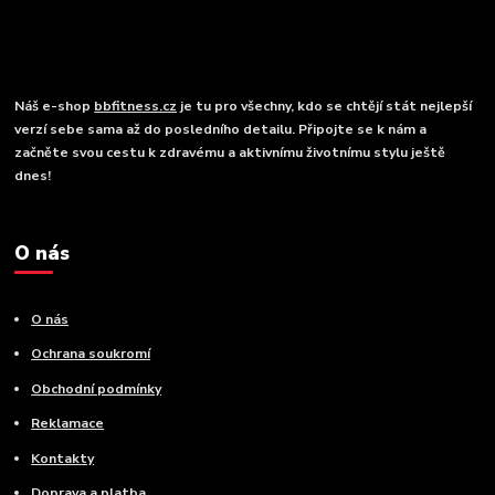
Náš e-shop
bbfitness.cz
je tu pro všechny, kdo se chtějí stát nejlepší
verzí sebe sama až do posledního detailu. Připojte se k nám a
začněte svou cestu k zdravému a aktivnímu životnímu stylu ještě
dnes!
O nás
O nás
Ochrana soukromí
Obchodní podmínky
Reklamace
Kontakty
Doprava a platba