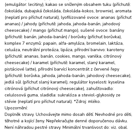
(emulgátor: lecitiny), kakao se sníženým obsahem tuku (příchutě:
čokoláda, dubajská čokoláda, čokoláda-kokos, brownie), aromata
(neplatí pro příchuť natural), lyofilizované ovoce: ananas (příchuť
ananas) / jahody (příchutě: jahoda, jahoda-banán, jahodový
cheesecake) / mango (příchuť mango), sušené ovoce: banány
(příchutě: banán, jahoda-banán) / borůvky (příchuť borůvka),
komplex 7 enzymů: papain, alfa-amyláza, bromelain, laktáza,
celuáza, neutrální proteáza, lipáza, přírodní barvivo: karoteny
(příchutě: ananas, banán, cookies, mango, vanilka, citrónový
cheesecake) / karamel (příchutě: karamel, slaný karamel,
pistáciové latte), přírodní barvící koncentrát z červené řepy
(příchutě: borůvka, jahoda, jahoda-banán, jahodový cheesecake),
jedlá sůl (příchuť slaný karamel), regulátor kyselosti: kyselina
citrónová (příchuť citrónový cheesecake), zahušťovadlo:
celulosová guma, sladidla: sukralóza a steviol-glykosidy ze
stévie (neplatí pro příchuť natural). *Zdroj: mléko.
Upozornění:
Doplněk stravy. Uchovávejte mimo dosah dětí. Nevhodné pro děti,
těhotné a kojící ženy. Nepřekračujte denné doporučenou dávku.
Není náhradou pestré stravy. Minimální trvanlivost do: viz. obal.