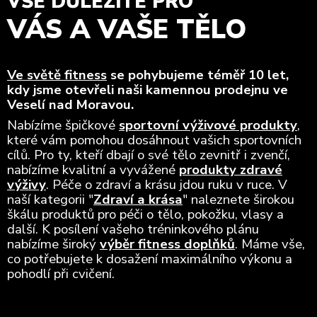
VŠE DŮLEŽITÉ PRO
VÁS A VAŠE TĚLO
Ve světě fitness
se pohybujeme téměř 10 let,
kdy jsme otevřeli naši kamennou prodejnu ve
Veselí nad Moravou.
Nabízíme špičkové
sportovní výživové produkty
,
které vám pomohou dosáhnout vašich sportovních
cílů. Pro ty, kteří dbají o své tělo zevnitř i zvenčí,
nabízíme kvalitní a vyvážené
produkty zdravé
výživy
. Péče o zdraví a krásu jdou ruku v ruce. V
naší kategorii "
Zdraví a krása
" naleznete širokou
škálu produktů pro péči o tělo, pokožku, vlasy a
další. K posílení vašeho tréninkového plánu
nabízíme široký
výběr fitness doplňků
. Máme vše,
co potřebujete k dosažení maximálního výkonu a
pohodlí při cvičení.