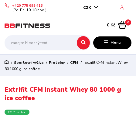
+420 775 699 413
CZK
(Po-Pá, 10-18 hod.)
0
0 Kč
Menu
Sportovní výživa
Proteiny
CFM
Extrifit CFM Instant Whey
80 1000 g ice coffee
Extrifit CFM Instant Whey 80 1000 g
ice coffee
TOP produkt