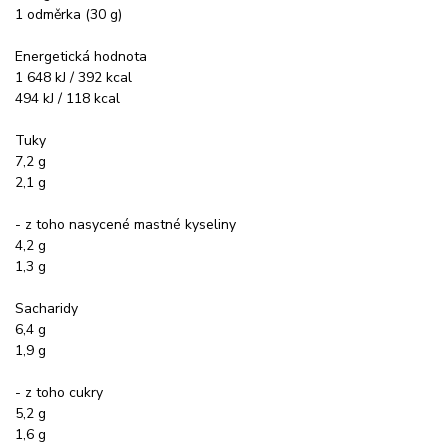
1 odměrka (30 g)
Energetická hodnota
1 648 kJ / 392 kcal
494 kJ / 118 kcal
Tuky
7,2 g
2,1 g
- z toho nasycené mastné kyseliny
4,2 g
1,3 g
Sacharidy
6,4 g
1,9 g
- z toho cukry
5,2 g
1,6 g