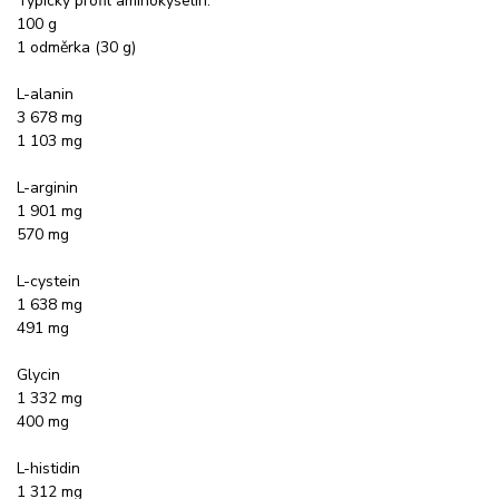
Typický profil aminokyselin:
100 g
1 odměrka (30 g)
L-alanin
3 678 mg
1 103 mg
L-arginin
1 901 mg
570 mg
L-cystein
1 638 mg
491 mg
Glycin
1 332 mg
400 mg
L-histidin
1 312 mg