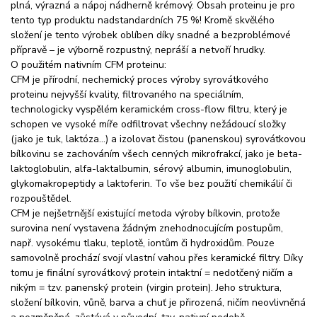
plná, výrazná a nápoj nádherně krémový. Obsah proteinu je pro
tento typ produktu nadstandardních 75 %! Kromě skvělého
složení je tento výrobek oblíben díky snadné a bezproblémové
přípravě – je výborně rozpustný, nepráší a netvoří hrudky.
O použitém nativním CFM proteinu:
CFM je přírodní, nechemický proces výroby syrovátkového
proteinu nejvyšší kvality, filtrovaného na speciálním,
technologicky vyspělém keramickém cross-flow filtru, který je
schopen ve vysoké míře odfiltrovat všechny nežádoucí složky
(jako je tuk, laktóza…) a izolovat čistou (panenskou) syrovátkovou
bílkovinu se zachováním všech cenných mikrofrakcí, jako je beta-
laktoglobulin, alfa-laktalbumin, sérový albumin, imunoglobulin,
glykomakropeptidy a laktoferin. To vše bez použití chemikálií či
rozpouštědel.
CFM je nejšetrnější existující metoda výroby bílkovin, protože
surovina není vystavena žádným znehodnocujícím postupům,
např. vysokému tlaku, teplotě, iontům či hydroxidům. Pouze
samovolně prochází svojí vlastní vahou přes keramické filtry. Díky
tomu je finální syrovátkový protein intaktní = nedotčený ničím a
nikým = tzv. panenský protein (virgin protein). Jeho struktura,
složení bílkovin, vůně, barva a chuť je přirozená, ničím neovlivněná