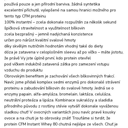
používá pouze a jen přírodní barviva, žádná syntetika
excelentní příchutě, vylepšené na samou hranici možného pro
tento typ CFM proteinu
100% instantní – zcela dokonale rozpuštěn za několik sekund
špičková stravitelnost a využitelnost bílkovin
zcela bezprašný – jemně nadýchaná konzistence
určen pro nárůst kvalitní svalové hmoty
díky skvělým nutričním hodnotám vhodný také do diety
dóza je zatavena v celoplošném sleevu až po víčko – máte jistotu,
že právě Vy jste úplně první, kdo protein otevřel
pod víčkem indukčně zatavená zátka pro zamezení vstupu
vzduchu do produktu
Obrovským benefitem je zachování všech bílkovinných frakcí.
Navíc jsme přidali komplex sedmi enzymů pro dokonalé strávení
proteinu a zabudování bílkovin do svalové hmoty. Jedná se o
enzymy papain, alfa-amyláza, bromelain, laktáza, celuláza,
neutrální proteáza a lipáza. Kombinace sukralózy a sladidla
přírodního původu z rostliny stévie vytváří dokonale vyváženou
sladkou chuť! V ovocných variantách jsou navíc pravé kousky
ovoce a na chuti je to obrovsky znát! Troufáme si tvrdit, že
protein CFM Instant Whey 80 chutná nejlépe ze všech. Chuť je