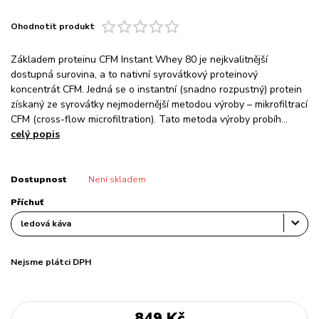
Ohodnotit produkt
Základem proteinu CFM Instant Whey 80 je nejkvalitnější
dostupná surovina, a to nativní syrovátkový proteinový
koncentrát CFM. Jedná se o instantní (snadno rozpustný) protein
získaný ze syrovátky nejmodernější metodou výroby – mikrofiltrací
CFM (cross-flow microfiltration). Tato metoda výroby probíh...
celý popis
Dostupnost
Není skladem
Příchuť
Nejsme plátci DPH
849 Kč