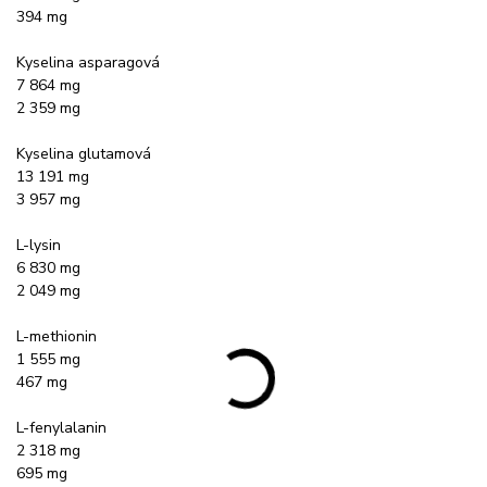
394 mg
Kyselina asparagová
7 864 mg
2 359 mg
Kyselina glutamová
13 191 mg
3 957 mg
L-lysin
6 830 mg
2 049 mg
L-methionin
1 555 mg
467 mg
L-fenylalanin
2 318 mg
695 mg