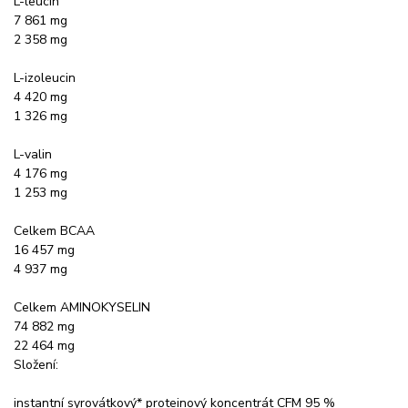
L-leucin
7 861 mg
2 358 mg
L-izoleucin
4 420 mg
1 326 mg
L-valin
4 176 mg
1 253 mg
Celkem BCAA
16 457 mg
4 937 mg
Celkem AMINOKYSELIN
74 882 mg
22 464 mg
Složení:
instantní syrovátkový* proteinový koncentrát CFM 95 %