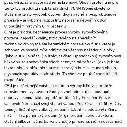
plná, výrazná a nápoj nádherně krémový. Obsah proteinu je pro
tento typ produktu nadstandardních 75 %! Kromě skvělého
složení je tento výrobek oblíben díky snadné a bezproblémové
přípravě – je výborně rozpustný, nepráší a netvoří hrudky.
O použitém nativním CFM proteinu:
CFM je přírodní, nechemický proces výroby syrovátkového
proteinu nejvyšší kvality, filtrovaného na speciálním,
technologicky vyspělém keramickém cross-flow filtru, který je
schopen ve vysoké míře odfiltrovat všechny nežádoucí složky
(jako je tuk, laktóza…) a izolovat čistou (panenskou) syrovátkovou
bílkovinu se zachováním všech cenných mikrofrakcí, jako je beta-
laktoglobulin, alfa-laktalbumin, sérový albumin, imunoglobulin,
glykomakropeptidy a laktoferin. To vše bez použití chemikálií či
rozpouštědel.
CFM je nejšetrnější existující metoda výroby bílkovin, protože
surovina není vystavena žádným znehodnocujícím postupům,
např. vysokému tlaku, teplotě, iontům či hydroxidům. Pouze
samovolně prochází svojí vlastní vahou přes keramické filtry. Díky
tomu je finální syrovátkový protein intaktní = nedotčený ničím a
nikým = tzv. panenský protein (virgin protein). Jeho struktura,
složení bílkovin, vůně, barva a chuť je přirozená, ničím neovlivněná