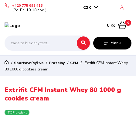
+420 775 699 413
CZK
(Po-Pá, 10-18 hod.)
0
0 Kč
Menu
Sportovní výživa
Proteiny
CFM
Extrifit CFM Instant Whey
80 1000 g cookies cream
Extrifit CFM Instant Whey 80 1000 g
cookies cream
TOP produkt