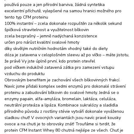
používá pouze a jen přírodní barviva, žádná syntetika
excelentní příchutě, vylepšené na samou hranici možného pro
tento typ CFM proteinu
100% instantní – zcela dokonale rozpuštěn za několik sekund
špičková stravitelnost a využitelnost bílkovin
zcela bezprašný – jemně nadýchaná konzistence
určen pro nárůst kvalitní svalové hmoty
díky skvělým nutričním hodnotám vhodný také do diety
dóza je zatavena v celoplošném sleevu až po víčko – máte jistotu,
že právě Vy jste úplně první, kdo protein otevřel
pod víčkem indukčně zatavená zátka pro zamezení vstupu
vzduchu do produktu
Obrovským benefitem je zachování všech bílkovinných frakcí.
Navíc jsme přidali komplex sedmi enzymů pro dokonalé strávení
proteinu a zabudování bílkovin do svalové hmoty. Jedná se o
enzymy papain, alfa-amyláza, bromelain, laktáza, celuláza,
neutrální proteáza a lipáza. Kombinace sukralózy a sladidla
přírodního původu z rostliny stévie vytváří dokonale vyváženou
sladkou chuť! V ovocných variantách jsou navíc pravé kousky
ovoce a na chuti je to obrovsky znát! Troufáme si tvrdit, že
protein CFM Instant Whey 80 chutná nejlépe ze všech. Chuť je