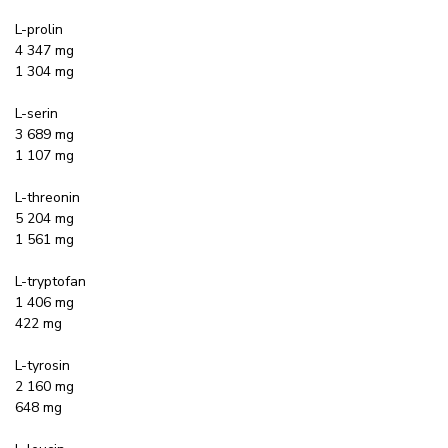
L-prolin
4 347 mg
1 304 mg
L-serin
3 689 mg
1 107 mg
L-threonin
5 204 mg
1 561 mg
L-tryptofan
1 406 mg
422 mg
L-tyrosin
2 160 mg
648 mg