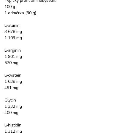
Typický profil aminokyselin:
100 g
1 odměrka (30 g)
L-alanin
3 678 mg
1 103 mg
L-arginin
1 901 mg
570 mg
L-cystein
1 638 mg
491 mg
Glycin
1 332 mg
400 mg
L-histidin
1 312 mg