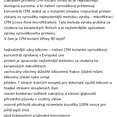
Základem proteinu CFM Instant Whey 80 je nejkvalitnější
dostupná surovina, a to nativní syrovátkový proteinový
koncentrát CFM. Jedná se o instantní (snadno rozpustný) protein
získaný ze syrovátky nejmodernější metodou výroby – mikrofiltrací
CFM (cross-flow microfiltration). Tato metoda výroby probíhá za
studena na keramických filtrech a je nejšetrnějším způsobem
výroby syrovátkového proteinu.
V čem je CFM Instant Whey 80 lepší?
nejkvalitnější zdroj bílkovin – nativní CFM instantní syrovátkový
koncentrát vyrobený v Evropské unii
protein je zpracován nejšetrnější metodou za studena na
keramických mikrofiltrech
zachovány všechny důležité bílkovinné frakce (žádné ničení
bílkoviny chemií nebo ionty)
přidáno 7 silných trávicích enzymů pro dokonalé využití bílkovin a
hladké strávení obsažených živin
slazen kombinací ověřené sukralózy a steviol-glykosidů
přírodního původu z rostliny stévie
ovocné příchutě obsahují rozemleté kousíčky 100% ovoce pro
ještě lepší chuť
plná krémovitost a lahodná konzistence