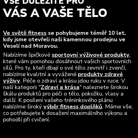
VŠE DŮLEŽITÉ PRO
VÁS A VAŠE TĚLO
Ve světě fitness
se pohybujeme téměř 10 let,
kdy jsme otevřeli naši kamennou prodejnu ve
Veselí nad Moravou.
Nabízíme špičkové
sportovní výživové produkty
,
které vám pomohou dosáhnout vašich sportovních
cílů. Pro ty, kteří dbají o své tělo zevnitř i zvenčí,
nabízíme kvalitní a vyvážené
produkty zdravé
výživy
. Péče o zdraví a krásu jdou ruku v ruce. V
naší kategorii "
Zdraví a krása
" naleznete širokou
škálu produktů pro péči o tělo, pokožku, vlasy a
další. K posílení vašeho tréninkového plánu
nabízíme široký
výběr fitness doplňků
. Máme vše,
co potřebujete k dosažení maximálního výkonu a
pohodlí při cvičení.