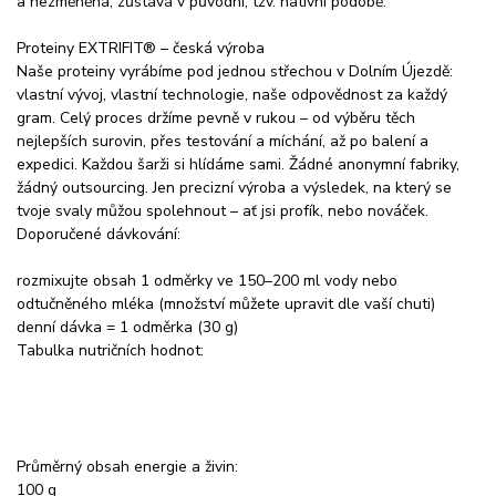
a nezměněná, zůstává v původní, tzv. nativní podobě.
Proteiny EXTRIFIT® – česká výroba
Naše proteiny vyrábíme pod jednou střechou v Dolním Újezdě:
vlastní vývoj, vlastní technologie, naše odpovědnost za každý
gram. Celý proces držíme pevně v rukou – od výběru těch
nejlepších surovin, přes testování a míchání, až po balení a
expedici. Každou šarži si hlídáme sami. Žádné anonymní fabriky,
žádný outsourcing. Jen precizní výroba a výsledek, na který se
tvoje svaly můžou spolehnout – ať jsi profík, nebo nováček.
Doporučené dávkování:
rozmixujte obsah 1 odměrky ve 150–200 ml vody nebo
odtučněného mléka (množství můžete upravit dle vaší chuti)
denní dávka = 1 odměrka (30 g)
Tabulka nutričních hodnot:
Průměrný obsah energie a živin:
100 g