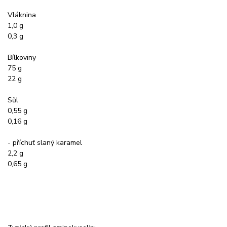
Vláknina
1,0 g
0,3 g
Bílkoviny
75 g
22 g
Sůl
0,55 g
0,16 g
- příchuť slaný karamel
2,2 g
0,65 g