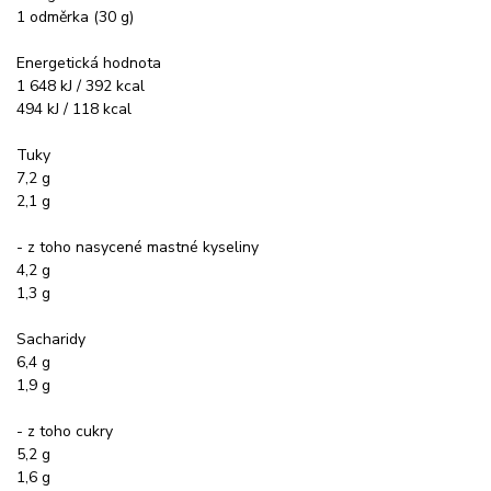
1 odměrka (30 g)
Energetická hodnota
1 648 kJ / 392 kcal
494 kJ / 118 kcal
Tuky
7,2 g
2,1 g
- z toho nasycené mastné kyseliny
4,2 g
1,3 g
Sacharidy
6,4 g
1,9 g
- z toho cukry
5,2 g
1,6 g