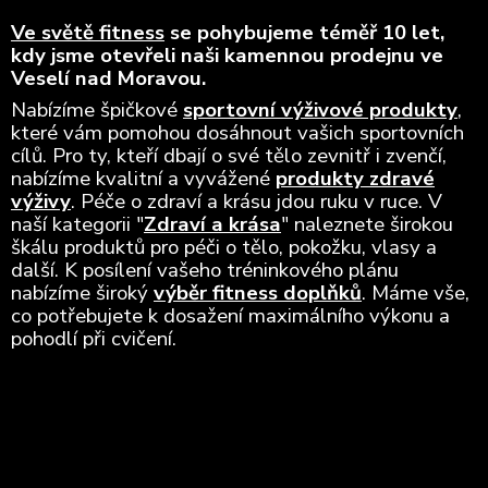
Ve světě fitness
se pohybujeme téměř 10 let,
kdy jsme otevřeli naši kamennou prodejnu ve
Veselí nad Moravou.
Nabízíme špičkové
sportovní výživové produkty
,
které vám pomohou dosáhnout vašich sportovních
cílů. Pro ty, kteří dbají o své tělo zevnitř i zvenčí,
nabízíme kvalitní a vyvážené
produkty zdravé
výživy
. Péče o zdraví a krásu jdou ruku v ruce. V
naší kategorii "
Zdraví a krása
" naleznete širokou
škálu produktů pro péči o tělo, pokožku, vlasy a
další. K posílení vašeho tréninkového plánu
nabízíme široký
výběr fitness doplňků
. Máme vše,
co potřebujete k dosažení maximálního výkonu a
pohodlí při cvičení.