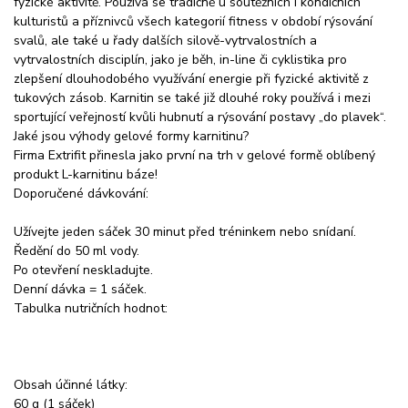
fyzické aktivitě. Používá se tradičně u soutěžních i kondičních
kulturistů a příznivců všech kategorií fitness v období rýsování
svalů, ale také u řady dalších silově-vytrvalostních a
vytrvalostních disciplín, jako je běh, in-line či cyklistika pro
zlepšení dlouhodobého využívání energie při fyzické aktivitě z
tukových zásob. Karnitin se také již dlouhé roky používá i mezi
sportující veřejností kvůli hubnutí a rýsování postavy „do plavek“.
Jaké jsou výhody gelové formy karnitinu?
Firma Extrifit přinesla jako první na trh v gelové formě oblíbený
produkt L-karnitinu báze!
Doporučené dávkování:
Užívejte jeden sáček 30 minut před tréninkem nebo snídaní.
Ředění do 50 ml vody.
Po otevření neskladujte.
Denní dávka = 1 sáček.
Tabulka nutričních hodnot:
Obsah účinné látky:
60 g (1 sáček)