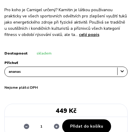
Pro koho je Carnigel určený? Karnitin je látkou používanou
prakticky ve všech sportovních odvětvích pro zlepšení využití tuků
jako energetického zdroje při fyzické aktivitě. Používá se tradičně
u soutěžních i kondičních kulturistů a příznivců všech kategorií
fitness v období rýsování svalů, ale ta...
celý popis
Dostupnost
skladem
Příchuť
Nejsme plátci DPH
449 Kč
Přidat do košíku