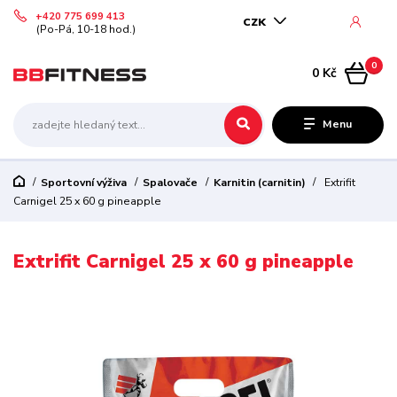
+420 775 699 413
CZK
(Po-Pá, 10-18 hod.)
0
0 Kč
Menu
Sportovní výživa
Spalovače
Karnitin (carnitin)
Extrifit
Carnigel 25 x 60 g pineapple
Extrifit Carnigel 25 x 60 g pineapple