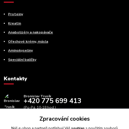
Proteiny
Kreatin
Anabolizéry a nakopávače
Ořechové krémy, másla
Aminokyseliny
Speciální balíčky
Kontakty
Bronislav Trusík
+420 775 699 413
(Po-Pá, 10-18 hod.)
Zpracování cookies
info@bbfitness.cz
Náš e-shop a partneři potřebují Váš
souhlas
s použitím souborů