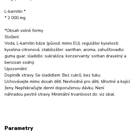
L-karnitin *
* 2 000 mg
*Obsah volné formy
Složení:
Voda, L-karnitin báze (původ: mimo EU), regulátor kyselosti:
kyselina citronová, stabilizátor: xanthan, aroma, zahušťovadlo:
guma guar, sladidlo: sukralóza, konzervanty: sorban draselný a
benzoan sodný.
Upozornění:
Doplněk stravy. Se sladidlem. Bez cukrů, bez tuku.
Uchovávejte mimo dosah dětí. Nevhodné pro děti, těhotné a kojící
ženy. Nepřekračujte denní doporučenou dávku. Není
náhradou pestré stravy. Minimální trvanlivost do: viz obal.
Parametry