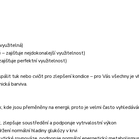
využitelná)
zajišťuje nejdokonalejší využitelnost)
išťuje perfektní využitelnost)
spálit tuk nebo cvičit pro zlepšení kondice – pro Vás všechny je 
ická barviva.
k, kde jsou přeměněny na energii, proto je velmi často vyhledává
, zlepšuje soustředění a podporuje vytrvalostní výkon
žení normální hladiny glukózy v krvi
rolytické rovnováze, podporuje normální energetický metabolismus