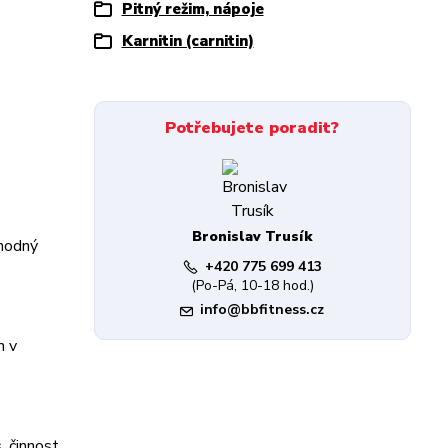
Pitný režim, nápoje
Karnitin (carnitin)
Potřebujete poradit?
Bronislav Trusík
vhodný
+420 775 699 413
(Po-Pá, 10-18 hod.)
info@bbfitness.cz
n v
, činnost