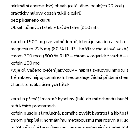
minimální energetický obsah (celá láhev pouhých 22 kcal)
prakticky nulový obsah tuků a cukrů
bez přidaného cukru
Obsah účinných látek v každé lahvi (850 ml):
karnitin 1500 mg (ve volné formě, která je snadno a rychle 
magnesium 225 mg (60 % RHP – hořčík v chelátové vazbě – 
chrom 200 mcg (500 % RHP – chrom v organické vazbě – zaj
kofein 100 mg
Ať je cíl Vašeho cvičení jakýkoliv – nabrat svalovou hmotu, 
tréninkový nápoj Carnifresh. Neobsahuje žádná přidaná chem
Charakteristika účinných látek:
karnitin přenáší mastné kyseliny (tuk) do mitochondrií buně
redukčních programech
kofein působí stimulačně, pomáhá zvýšit bystrost a hbitost
chrom přispívá k normálnímu metabolismu makroživin a k udr
hořčík přispívá ke snížení míry únavy a vyčerpání a k elekt