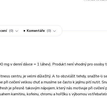
cení
0
Komentáře
0
00 mg v denní dávce = 1 láhev). Produkt není vhodný pro osoby tr
fitness centru, je velmi důležitý. A to obzvlášť tehdy, snažíte-li s
ři cvičení velkou chuť a musíme se často k jejímu pití nutit. Sn
nifresh je přesně takovým nápojem, který nás motivuje při cvičení
bsahem karnitinu, kofeinu, chromu a hořčíku s výbornou vstřebateln