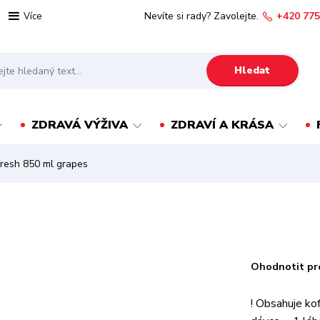
Nevíte si rady? Zavolejte.
+420 775
Více
Hledat
ZDRAVÁ VÝŽIVA
ZDRAVÍ A KRÁSA
ifresh 850 ml grapes
Ohodnotit pr
! Obsahuje ko