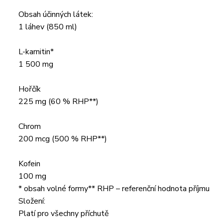
Obsah účinných látek:
1 láhev (850 ml)
L-karnitin*
1 500 mg
Hořčík
225 mg (60 % RHP**)
Chrom
200 mcg (500 % RHP**)
Kofein
100 mg
* obsah volné formy** RHP – referenční hodnota příjmu
Složení:
Platí pro všechny příchutě