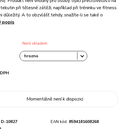
v). Produkt není vhodný pro osoby trpící přecitlivělostí na
 tekutin při tělesné zátěži, například při tréninku ve fitness
mi důležitý. A to obzvlášť tehdy, snažíte-li se také o
ý popis
Není skladem
i DPH
Momentálně není k dispozici
D-10827
EAN kód:
8594181608268
o