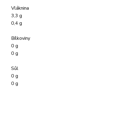
Vláknina
3,3 g
0,4 g
Bílkoviny
0 g
0 g
Sůl
0 g
0 g