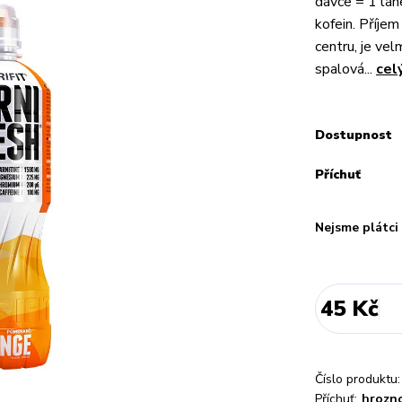
dávce = 1 láhe
kofein. Příjem
centru, je vel
spalová...
cel
Dostupnost
Příchuť
Nejsme plátc
45 Kč
Číslo produktu:
Příchuť:
hrozn