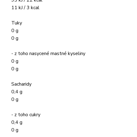
93 kJ / 22 kcal
11 kJ / 3 kcal
Tuky
0 g
0 g
- z toho nasycené mastné kyseliny
0 g
0 g
Sacharidy
0,4 g
0 g
- z toho cukry
0,4 g
0 g