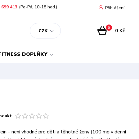
 699 413
(Po-Pá, 10-18 hod.)
Přihlášení
0
0 Kč
CZK
FITNESS DOPLŇKY
odukt
fein – není vhodné pro děti a těhotné ženy (100 mg v denní