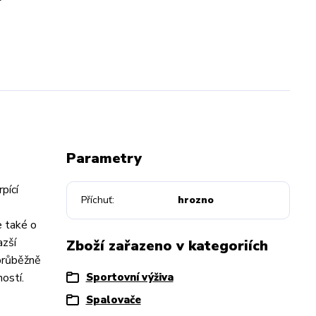
Parametry
pící
Příchuť
hrozno
e také o
azší
Zboží zařazeno v kategoriích
 průběžně
ostí.
Sportovní výživa
Spalovače