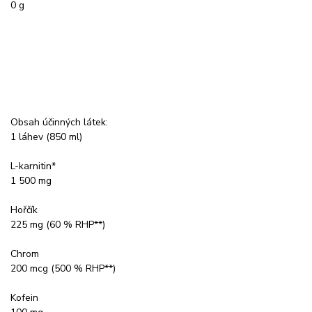
0 g
Obsah účinných látek:
1 láhev (850 ml)
L-karnitin*
1 500 mg
Hořčík
225 mg (60 % RHP**)
Chrom
200 mcg (500 % RHP**)
Kofein