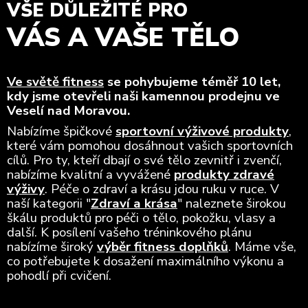
VŠE DŮLEŽITÉ PRO
VÁS A VAŠE TĚLO
Ve světě fitness
se pohybujeme téměř 10 let,
kdy jsme otevřeli naši kamennou prodejnu ve
Veselí nad Moravou.
Nabízíme špičkové
sportovní výživové produkty
,
které vám pomohou dosáhnout vašich sportovních
cílů. Pro ty, kteří dbají o své tělo zevnitř i zvenčí,
nabízíme kvalitní a vyvážené
produkty zdravé
výživy
. Péče o zdraví a krásu jdou ruku v ruce. V
naší kategorii "
Zdraví a krása
" naleznete širokou
škálu produktů pro péči o tělo, pokožku, vlasy a
další. K posílení vašeho tréninkového plánu
nabízíme široký
výběr fitness doplňků
. Máme vše,
co potřebujete k dosažení maximálního výkonu a
pohodlí při cvičení.