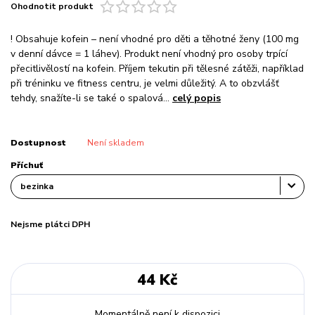
Ohodnotit produkt
! Obsahuje kofein – není vhodné pro děti a těhotné ženy (100 mg
v denní dávce = 1 láhev). Produkt není vhodný pro osoby trpící
přecitlivělostí na kofein. Příjem tekutin při tělesné zátěži, například
při tréninku ve fitness centru, je velmi důležitý. A to obzvlášť
tehdy, snažíte-li se také o spalová...
celý popis
Dostupnost
Není skladem
Příchuť
Nejsme plátci DPH
44 Kč
Momentálně není k dispozici