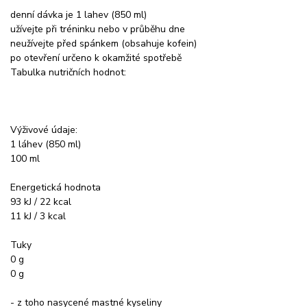
denní dávka je 1 lahev (850 ml)
užívejte při tréninku nebo v průběhu dne
neužívejte před spánkem (obsahuje kofein)
po otevření určeno k okamžité spotřebě
Tabulka nutričních hodnot:
Výživové údaje:
1 láhev (850 ml)
100 ml
Energetická hodnota
93 kJ / 22 kcal
11 kJ / 3 kcal
Tuky
0 g
0 g
- z toho nasycené mastné kyseliny