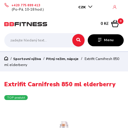
+420 775 699 413
CZK
(Po-Pá, 10-18 hod.)
0
0 Kč
Menu
Sportovní výživa
Pitný režim, nápoje
Extrifit Carnifresh 850
ml elderberry
Extrifit Carnifresh 850 ml elderberry
TOP produkt