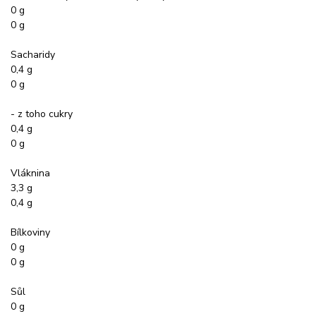
0 g
0 g
Sacharidy
0,4 g
0 g
- z toho cukry
0,4 g
0 g
Vláknina
3,3 g
0,4 g
Bílkoviny
0 g
0 g
Sůl
0 g