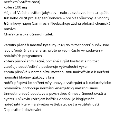
perfektní využitelnost)
kofein 100 mg
Ať je cíl Vašeho cvičení jakýkoliv – nabrat svalovou hmotu, spálit
tuk nebo cvičit pro zlepšení kondice – pro Vás všechny je vhodný
tréninkový nápoj Carnifresh. Neobsahuje žádná přidaná chemická
barviva.
Charakteristika účinných látek:
karnitin přenáší mastné kyseliny (tuk) do mitochondrií buněk, kde
jsou přeměněny na energii, proto je velmi často vyhledáván v
redukčních programech
kofein působí stimulačně, pomáhá zvýšit bystrost a hbitost,
zlepšuje soustředění a podporuje vytrvalostní výkon
chrom přispívá k normálnímu metabolismu makroživin a k udržení
normální hladiny glukózy v krvi
hořčík přispívá ke snížení míry únavy a vyčerpání a k elektrolytické
rovnováze, podporuje normální energetický metabolismus,
činnost nervové soustavy a psychickou činnost, činnost svalů a
syntézu bílkovin (zdrojem hořčíku v nápoji je bisglycinát
hořečnatý, který má skvělou vstřebatelnost a využitelnost)
Doporučené dávkování: