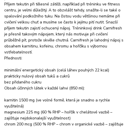
Příjem tekutin při tělesné zátěži, například při tréninku ve fitness
centru, je velmi důležitý. A to obzvlášť tehdy, snažíte-li se také o
spalování podkožního tuku. Na čistou vodu většinou nemáme při
cvičení velkou chuť a musíme se často k jejímu pití nutit. Snazší
příjem tekutin zajistí ochucený nápoj. Tréninkový drink Carnifresh
je přesně takovým nápojem, který nás motivuje při cvičení
průběžně pít, protože skvěle chutná. Carnifresh je lahodný nápoj s
obsahem karnitinu, kofeinu, chromu a hořčíku s výbornou
vstřebatelností.
Přednosti:
minimální energetický obsah (celá láhev pouhých 22 kcal)
prakticky nulový obsah tuků a cukrů
bez přidaného cukru
Obsah účinných látek v každé lahvi (850 ml):
karnitin 1500 mg (ve volné formě, která je snadno a rychle
využitelná)
magnesium 225 mg (60 % RHP – hořčík v chelátové vazbě –
zajišťuje nejdokonalejší využitelnost)
chrom 200 mcg (500 % RHP – chrom v organické vazbě – zajišťuje