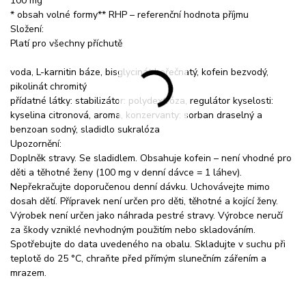
100 mg
* obsah volné formy** RHP – referenční hodnota příjmu
Složení:
Platí pro všechny příchutě
voda, L-karnitin báze, bisglycinát hořečnatý, kofein bezvodý,
pikolinát chromitý
přídatné látky: stabilizátor: polydextróza, regulátor kyselosti:
kyselina citronová, aroma, konzervanty: sorban draselný a
benzoan sodný, sladidlo sukralóza
Upozornění:
Doplněk stravy. Se sladidlem. Obsahuje kofein – není vhodné pro
děti a těhotné ženy (100 mg v denní dávce = 1 láhev).
Nepřekračujte doporučenou denní dávku. Uchovávejte mimo
dosah dětí. Přípravek není určen pro děti, těhotné a kojící ženy.
Výrobek není určen jako náhrada pestré stravy. Výrobce neručí
za škody vzniklé nevhodným použitím nebo skladováním.
Spotřebujte do data uvedeného na obalu. Skladujte v suchu při
teplotě do 25 °C, chraňte před přímým slunečním zářením a
mrazem.