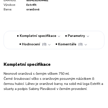
EAN kód:
8594181604482
Výrobce:
Extrifit
Barva:
oranžová
Kompletní specifikace
Parametry
Hodnocení
0
Komentáře
0
Kompletní specifikace
Neonově oranžová s černým víčkem 750 ml.
Černé šroubovací víčko s oranžovým posuvným náústkem či
černou hubicí. Láhev je oranžové barvy, na sobě má loga Extrifit a
siluety a podpis Sabiny Plevákové v černém provedení.