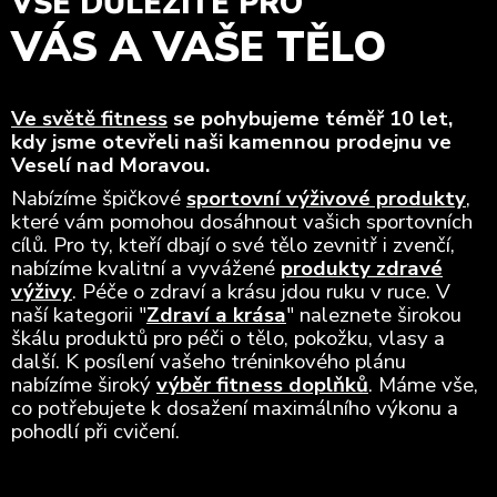
VŠE DŮLEŽITÉ PRO
VÁS A VAŠE TĚLO
Ve světě fitness
se pohybujeme téměř 10 let,
kdy jsme otevřeli naši kamennou prodejnu ve
Veselí nad Moravou.
Nabízíme špičkové
sportovní výživové produkty
,
které vám pomohou dosáhnout vašich sportovních
cílů. Pro ty, kteří dbají o své tělo zevnitř i zvenčí,
nabízíme kvalitní a vyvážené
produkty zdravé
výživy
. Péče o zdraví a krásu jdou ruku v ruce. V
naší kategorii "
Zdraví a krása
" naleznete širokou
škálu produktů pro péči o tělo, pokožku, vlasy a
další. K posílení vašeho tréninkového plánu
nabízíme široký
výběr fitness doplňků
. Máme vše,
co potřebujete k dosažení maximálního výkonu a
pohodlí při cvičení.