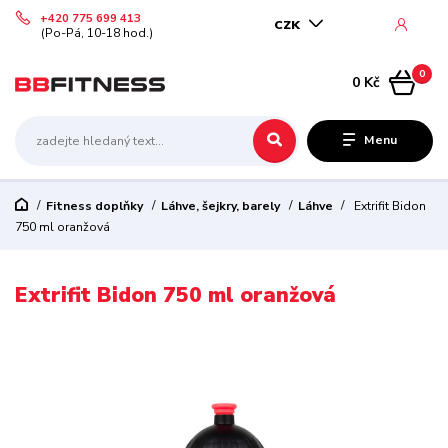
+420 775 699 413
CZK
(Po-Pá, 10-18 hod.)
0
0 Kč
Menu
Fitness doplňky
Láhve, šejkry, barely
Láhve
Extrifit Bidon
750 ml oranžová
Extrifit Bidon 750 ml oranžová