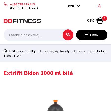
+420 775 699 413
CZK
(Po-Pá, 10-18 hod.)
0
0 Kč
Menu
Fitness doplňky
Láhve, šejkry, barely
Láhve
Extrifit Bidon
1000 ml bílá
Extrifit Bidon 1000 ml bílá