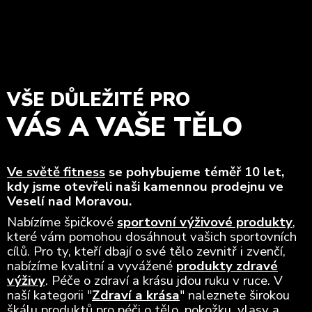
VŠE DŮLEŽITÉ PRO
VÁS A VAŠE TĚLO
Ve světě fitness
se pohybujeme téměř 10 let,
kdy jsme otevřeli naši kamennou prodejnu ve
Veselí nad Moravou.
Nabízíme špičkové
sportovní výživové produkty
,
které vám pomohou dosáhnout vašich sportovních
cílů. Pro ty, kteří dbají o své tělo zevnitř i zvenčí,
nabízíme kvalitní a vyvážené
produkty zdravé
výživy
. Péče o zdraví a krásu jdou ruku v ruce. V
naší kategorii "
Zdraví a krása
" naleznete širokou
škálu produktů pro péči o tělo, pokožku, vlasy a