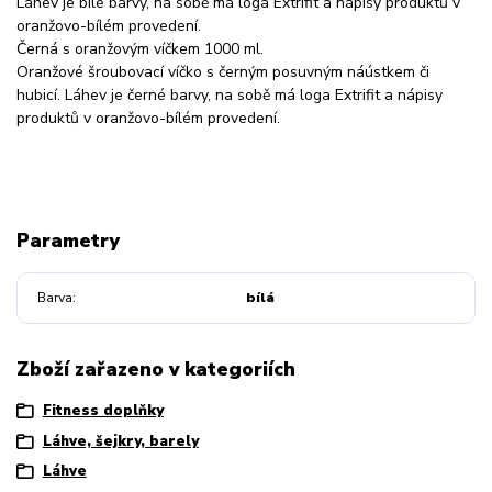
Láhev je bílé barvy, na sobě má loga Extrifit a nápisy produktů v
oranžovo-bílém provedení.
Černá s oranžovým víčkem 1000 ml.
Oranžové šroubovací víčko s černým posuvným náústkem či
hubicí. Láhev je černé barvy, na sobě má loga Extrifit a nápisy
produktů v oranžovo-bílém provedení.
Parametry
Barva
bílá
Zboží zařazeno v kategoriích
Fitness doplňky
Láhve, šejkry, barely
Láhve