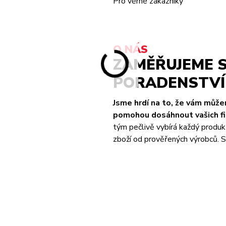
Pro věrné zákazníky
O NÁS
ZAMĚŘUJEME S
PORADENSTVÍ 
Jsme hrdí na to, že vám můž
pomohou dosáhnout vašich fit
tým pečlivě vybírá každý produk
zboží od prověřených výrobců. S 