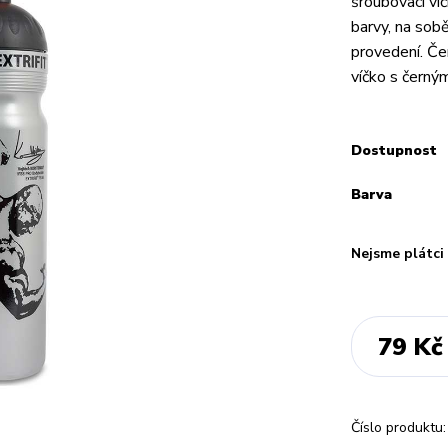
šroubovací ví
barvy, na sob
provedení. Če
víčko s černý
Dostupnost
Barva
Nejsme plátc
79 Kč
Číslo produktu: