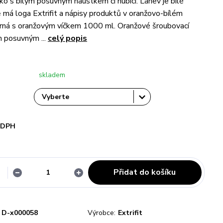
čko s bílým posuvným náústkem či hubicí. Láhev je bílé
ě má loga Extrifit a nápisy produktů v oranžovo-bílém
rná s oranžovým víčkem 1000 ml. Oranžové šroubovací
m posuvným ...
celý popis
skladem
i DPH
Přidat do košíku
D-x000058
Výrobce:
Extrifit