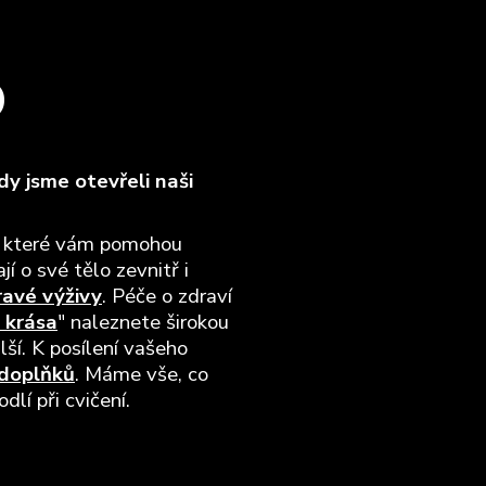
O
y jsme otevřeli naši
, které vám pomohou
jí o své tělo zevnitř i
ravé výživy
. Péče o zdraví
 krása
" naleznete širokou
lší. K posílení vašeho
 doplňků
. Máme vše, co
lí při cvičení.