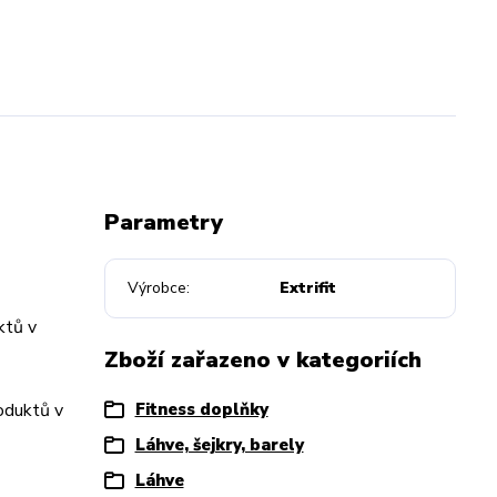
Parametry
Výrobce
Extrifit
ktů v
Zboží zařazeno v kategoriích
roduktů v
Fitness doplňky
Láhve, šejkry, barely
Láhve