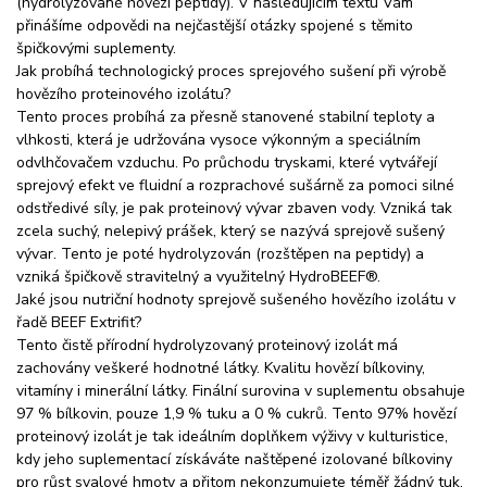
(hydrolyzované hovězí peptidy). V následujícím textu Vám
přinášíme odpovědi na nejčastější otázky spojené s těmito
špičkovými suplementy.
Jak probíhá technologický proces sprejového sušení při výrobě
hovězího proteinového izolátu?
Tento proces probíhá za přesně stanovené stabilní teploty a
vlhkosti, která je udržována vysoce výkonným a speciálním
odvlhčovačem vzduchu. Po průchodu tryskami, které vytvářejí
sprejový efekt ve fluidní a rozprachové sušárně za pomoci silné
odstředivé síly, je pak proteinový vývar zbaven vody. Vzniká tak
zcela suchý, nelepivý prášek, který se nazývá sprejově sušený
vývar. Tento je poté hydrolyzován (rozštěpen na peptidy) a
vzniká špičkově stravitelný a využitelný HydroBEEF®.
Jaké jsou nutriční hodnoty sprejově sušeného hovězího izolátu v
řadě BEEF Extrifit?
Tento čistě přírodní hydrolyzovaný proteinový izolát má
zachovány veškeré hodnotné látky. Kvalitu hovězí bílkoviny,
vitamíny i minerální látky. Finální surovina v suplementu obsahuje
97 % bílkovin, pouze 1,9 % tuku a 0 % cukrů. Tento 97% hovězí
proteinový izolát je tak ideálním doplňkem výživy v kulturistice,
kdy jeho suplementací získáváte naštěpené izolované bílkoviny
pro růst svalové hmoty a přitom nekonzumujete téměř žádný tuk.