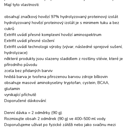
Mají tyto vlastnosti:
obsahují značkový hovězí 97% hydrolyzovaný proteinový izolát
hydrolyzovaný hovězí proteinový izolát je s minimem tuku a bez
cukrů
Extrifit uvádí přesné komplexní hovězí aminospektrum
Extrifit uvádí přesné složení
Extrifit uvádí technologii výroby (vývar, následné sprejové sušení,
hydrolyzace)
některé produkty jsou slazeny sladidlem z rostliny stévie, které je
přírodního původu
zcela bez přidaných barviv
hnědá barva je tvořena přirozenou barvou zdroje bílkovin
obsahuje masové aminokyseliny tryptofan, cystein, BCAA,
glutamin
vynikající příchutě
Doporučené dávkování:
Denní dávka = 2 odměrky (90 g).
Rozmixujte obsah 2 odměrek (90 g) ve 400–500 ml vody.
Doporučujeme užívat po fyzické zátěži nebo jako svačinu mezi