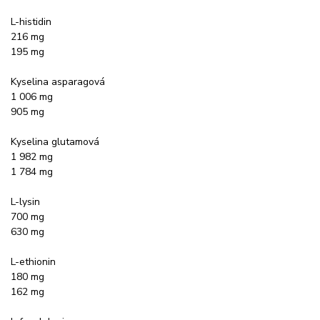
L-histidin
216 mg
195 mg
Kyselina asparagová
1 006 mg
905 mg
Kyselina glutamová
1 982 mg
1 784 mg
L-lysin
700 mg
630 mg
L-ethionin
180 mg
162 mg