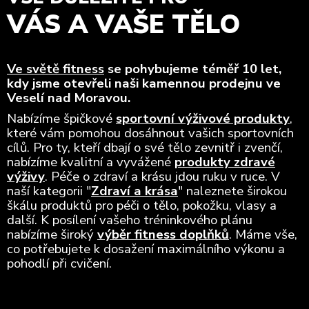
VÁS A VAŠE TĚLO
Ve světě fitness
se pohybujeme téměř 10 let,
kdy jsme otevřeli naši kamennou prodejnu ve
Veselí nad Moravou.
Nabízíme špičkové
sportovní výživové produkty
,
které vám pomohou dosáhnout vašich sportovních
cílů. Pro ty, kteří dbají o své tělo zevnitř i zvenčí,
nabízíme kvalitní a vyvážené
produkty zdravé
výživy
. Péče o zdraví a krásu jdou ruku v ruce. V
naší kategorii "
Zdraví a krása
" naleznete širokou
škálu produktů pro péči o tělo, pokožku, vlasy a
další. K posílení vašeho tréninkového plánu
nabízíme široký
výběr fitness doplňků
. Máme vše,
co potřebujete k dosažení maximálního výkonu a
pohodlí při cvičení.