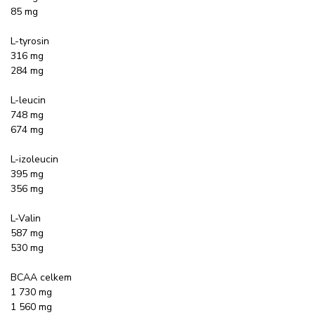
85 mg
L-tyrosin
316 mg
284 mg
L-leucin
748 mg
674 mg
L-izoleucin
395 mg
356 mg
L-Valin
587 mg
530 mg
BCAA celkem
1 730 mg
1 560 mg