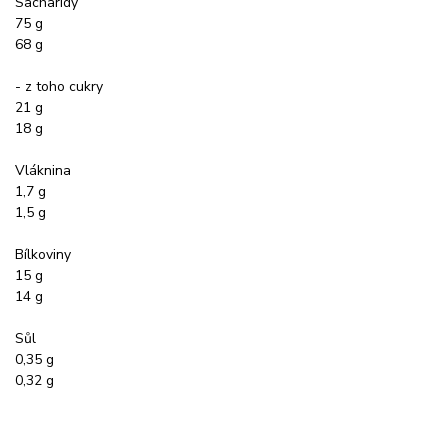
Sacharidy
75 g
68 g
- z toho cukry
21 g
18 g
Vláknina
1,7 g
1,5 g
Bílkoviny
15 g
14 g
Sůl
0,35 g
0,32 g