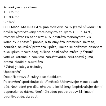
Aminokyseliny celkem
15 225 mg
13 706 mg
Složení:
BEEFMASS MATRIX 84 % [maltodextrin 74 % (země původu: EU),
hovězí hydrolyzovaný proteinový izolát HydroBEEF™ 14 %,
izomaltulóza* Palatinose™ 6 %, dextróza monohydrát 6 %,
komplex 7 enzymů: papain, alfa-amyláza, bromelain, laktáza,
celuláza, neutrální proteáza, lipáza], kakao se sníženým obsahem
tuku (příchuť čokoláda), sušené odstředěné mléko (příchutě
vanilka-karamel a cookies), zahušťovadlo: celulosová guma,
aroma, sladidlo: sukralóza.
* Zdroj glukózy a fruktózy.
Upozornění:
Doplněk stravy. S cukry a se sladidlem.
Po otevření spotřebujte do tří měsíců. Uchovávejte mimo dosah
dětí. Nevhodné pro děti, těhotné a kojící ženy. Nepřekračujte denní
doporučenou dávku. Není náhradou pestré stravy. Minimální
trvanlivost do: viz obal.