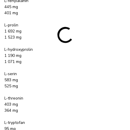
L-fenylalanin
445 mg
401 mg
L-prolin
1 692 mg
1 523 mg
L-hydroxyprolin
1 190 mg
1 071 mg
L-serin
583 mg
525 mg
L-threonin
403 mg
364 mg
L-tryptofan
95 mg