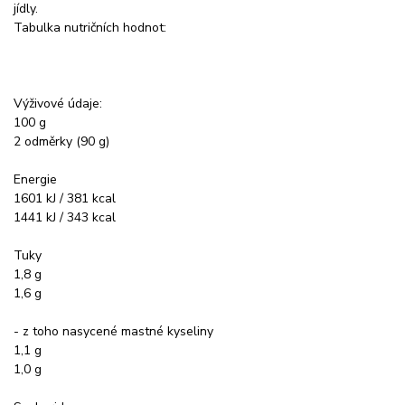
jídly.
Tabulka nutričních hodnot:
Výživové údaje:
100 g
2 odměrky (90 g)
Energie
1601 kJ / 381 kcal
1441 kJ / 343 kcal
Tuky
1,8 g
1,6 g
- z toho nasycené mastné kyseliny
1,1 g
1,0 g