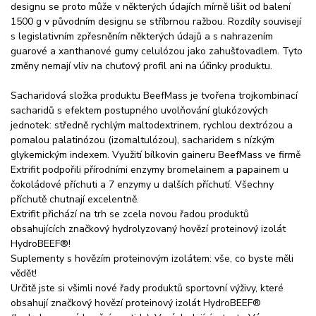
designu se proto může v některých údajích mírně lišit od balení
1500 g v původním designu se stříbrnou ražbou. Rozdíly souvisejí
s legislativním zpřesněním některých údajů a s nahrazením
guarové a xanthanové gumy celulózou jako zahušťovadlem. Tyto
změny nemají vliv na chuťový profil ani na účinky produktu.
Sacharidová složka produktu BeefMass je tvořena trojkombinací
sacharidů s efektem postupného uvolňování glukózových
jednotek: středně rychlým maltodextrinem, rychlou dextrózou a
pomalou palatinózou (izomaltulózou), sacharidem s nízkým
glykemickým indexem. Využití bílkovin gaineru BeefMass ve firmě
Extrifit podpořili přírodními enzymy bromelainem a papainem u
čokoládové příchuti a 7 enzymy u dalších příchutí. Všechny
příchutě chutnají excelentně.
Extrifit přichází na trh se zcela novou řadou produktů
obsahujících značkový hydrolyzovaný hovězí proteinový izolát
HydroBEEF®!
Suplementy s hovězím proteinovým izolátem: vše, co byste měli
vědět!
Určitě jste si všimli nové řady produktů sportovní výživy, které
obsahují značkový hovězí proteinový izolát HydroBEEF®