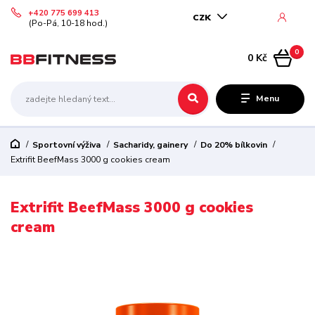
+420 775 699 413
CZK
(Po-Pá, 10-18 hod.)
0
0 Kč
Menu
Sportovní výživa
Sacharidy, gainery
Do 20% bílkovin
Extrifit BeefMass 3000 g cookies cream
Extrifit BeefMass 3000 g cookies
cream