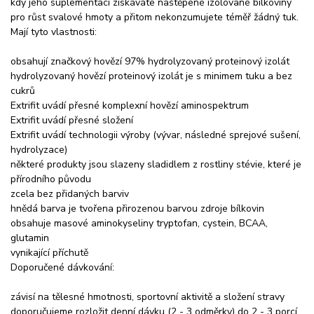
kdy jeho suplementací získáváte naštěpené izolované bílkoviny
pro růst svalové hmoty a přitom nekonzumujete téměř žádný tuk.
Mají tyto vlastnosti:
obsahují značkový hovězí 97% hydrolyzovaný proteinový izolát
hydrolyzovaný hovězí proteinový izolát je s minimem tuku a bez
cukrů
Extrifit uvádí přesné komplexní hovězí aminospektrum
Extrifit uvádí přesné složení
Extrifit uvádí technologii výroby (vývar, následné sprejové sušení,
hydrolyzace)
některé produkty jsou slazeny sladidlem z rostliny stévie, které je
přírodního původu
zcela bez přidaných barviv
hnědá barva je tvořena přirozenou barvou zdroje bílkovin
obsahuje masové aminokyseliny tryptofan, cystein, BCAA,
glutamin
vynikající příchutě
Doporučené dávkování:
závisí na tělesné hmotnosti, sportovní aktivitě a složení stravy
doporučujeme rozložit denní dávku (2 - 3 odměrky) do 2 - 3 porcí,