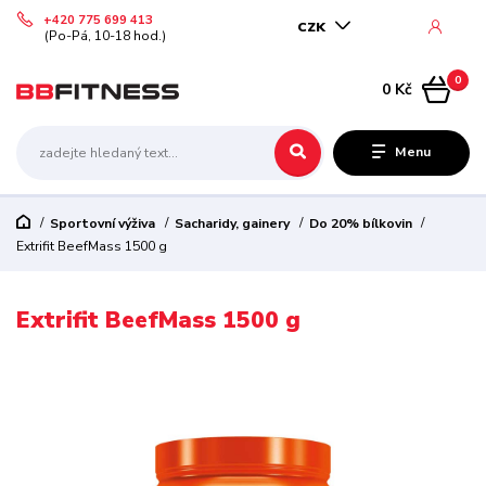
+420 775 699 413
CZK
(Po-Pá, 10-18 hod.)
0
0 Kč
Menu
Sportovní výživa
Sacharidy, gainery
Do 20% bílkovin
Extrifit BeefMass 1500 g
Extrifit BeefMass 1500 g