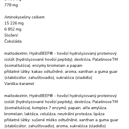
778 mg
Aminokyseliny celkem
15 226 mg
6 852 mg
Složení:
Čokoláda
maltodextrin, HydroBEEF® - hovězí hydrolyzovaný proteinový
izolát (hydrolyzované hovězí peptidy), dextróza, PalatinoseTM
(isomaltulóza), enzymy bromelain a papain
přídatné látky: kakao odtučněné, aroma, xanthan a guma guar
(stabilizátor, zahušťovadlo), sukralóza (sladidlo)
Vanilka-karamel
maltodextrin, HydroBEEF® - hovězí hydrolyzovaný proteinový
izolát (hydrolyzované hovězí peptidy), dextróza, PalatinoseTM
(isomaltulóza), komplex 7 enzymů: papain, alfa amyláza,
bromelain, laktáza, celuláza, neutrální proteáza, lipáza
přídatné látky: sušené mléko odtučněné, xanthan a guma guar
(stabilizátor, zahušťovadlo), aroma, sukralóza (sladidlo)