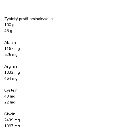
Typický profil aminokyselin:
100 g
45 g
Alanin
1167 mg
525 mg
Arginin
1032 mg
464 mg
Cystein
49 mg
22 mg
Glycin
2439 mg
1097 mg