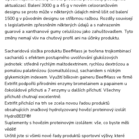
aktualizací. Balení 3000 g a 45 g v novém celooranžovém
designu se proto může v některých údajích mírně lišit od balení
1500 g v původním designu se stříbrnou ražbou. Rozdíly souvisejí
s legislativním zpřesněním některých údajů a s nahrazením
guarové a xanthanové gumy celulózou jako zahušťovadlem. Tyto
změny nemají vliv na chuťový profil ani na účinky produktu.
Sacharidová složka produktu BeefMass je tvořena trojkombinací
sacharidů s efektem postupného uvolňování glukózových
jednotek: středně rychlým maltodextrinem, rychlou dextrózou a
pomalou palatinózou (izomaltulózou), sacharidem s nízkým
glykemickým indexem. Využití bílkovin gaineru BeefMass ve firmě
Extrifit podpořili přírodními enzymy bromelainem a papainem u
čokoládové příchuti a 7 enzymy u dalších příchutí. Všechny
příchutě chutnají excelentně.
Extrifit přichází na trh se zcela novou řadou produktů
obsahujících značkový hydrolyzovaný hovězí proteinový izolát
HydroBEEF®!
Suplementy s hovězím proteinovým izolátem: vše, co byste měli
vědět!
Určitě jste si všimli nové řady produktů sportovní výživy, které