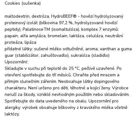
Cookies (sušenka)
maltodextrin, dextróza, HydroBEEF® - hovězí hydrolyzovaný
proteinový izolát (bílkovina 97,2 %, hydrolyzované hovězí
peptidy), PalatinoseTM (isomaltulóza), komplex 7 enzymů:
papain, alfa amyláza, bromelain, laktáza, celuláza, neutrální
proteáza, lipáza
přídatné látky: sušené mléko odtučněné, aroma, xanthan a guma
guar (stabilizátor, zahušťovadlo), sukralóza (sladidlo)
Upozornění:
Skladujte v suchu při teplotě do 25 °C, pečlivě uzavřené. Po
otevření spotřebujte do tří měsíců. Chraňte před mrazem a
přímým slunečním zářením. Neobsahuje látky dopingového
charakteru. Není určeno pro děti, těhotné a kojící ženy. Výrobce
neručí za škody, vzniklé nevhodným použitím nebo skladováním.
Spotřebujte do data uvedeného na obalu. Upozornění pro
alergiky: výrobek obsahuje bílkoviny z kravského mléka včetně
laktózy.