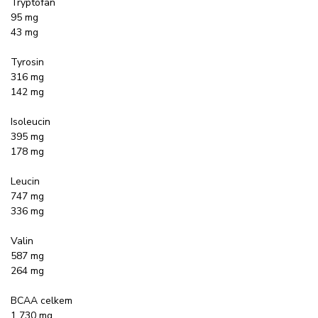
Tryptofan
95 mg
43 mg
Tyrosin
316 mg
142 mg
Isoleucin
395 mg
178 mg
Leucin
747 mg
336 mg
Valin
587 mg
264 mg
BCAA celkem
1 730 mg