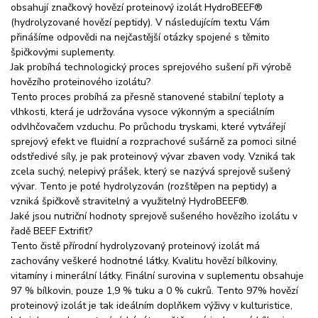
obsahují značkový hovězí proteinový izolát HydroBEEF®
(hydrolyzované hovězí peptidy). V následujícím textu Vám
přinášíme odpovědi na nejčastější otázky spojené s těmito
špičkovými suplementy.
Jak probíhá technologický proces sprejového sušení při výrobě
hovězího proteinového izolátu?
Tento proces probíhá za přesně stanovené stabilní teploty a
vlhkosti, která je udržována vysoce výkonným a speciálním
odvlhčovačem vzduchu. Po průchodu tryskami, které vytvářejí
sprejový efekt ve fluidní a rozprachové sušárně za pomoci silné
odstředivé síly, je pak proteinový vývar zbaven vody. Vzniká tak
zcela suchý, nelepivý prášek, který se nazývá sprejově sušený
vývar. Tento je poté hydrolyzován (rozštěpen na peptidy) a
vzniká špičkově stravitelný a využitelný HydroBEEF®.
Jaké jsou nutriční hodnoty sprejově sušeného hovězího izolátu v
řadě BEEF Extrifit?
Tento čistě přírodní hydrolyzovaný proteinový izolát má
zachovány veškeré hodnotné látky. Kvalitu hovězí bílkoviny,
vitamíny i minerální látky. Finální surovina v suplementu obsahuje
97 % bílkovin, pouze 1,9 % tuku a 0 % cukrů. Tento 97% hovězí
proteinový izolát je tak ideálním doplňkem výživy v kulturistice,