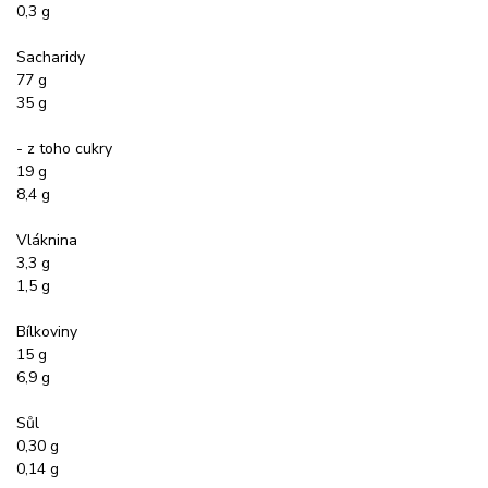
0,3 g
Sacharidy
77 g
35 g
- z toho cukry
19 g
8,4 g
Vláknina
3,3 g
1,5 g
Bílkoviny
15 g
6,9 g
Sůl
0,30 g
0,14 g