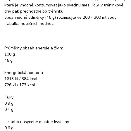
které je vhodné konzumovat jako svačinu mezi jídly, v tréninkové
dny pak přednostně po tréninku
obsah jedné odměrky (45 g) rozmixujte ve 200 - 300 ml vody
Tabulka nutričních hodnot:
Průměrný obsah energie a živin:
100 g
45 g
Energetická hodnota
1613 kJ / 384 kcal
726 kJ / 173 kcal
Tuky
0,9 g
0,4 g
- z toho nasycené mastné kyseliny
0,6 g