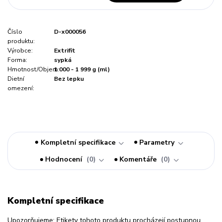
Číslo
D-x000056
produktu:
Výrobce:
Extrifit
Forma:
sypká
Hmotnost/Objem:
1 000 - 1 999 g (ml)
Dietní
Bez lepku
omezení:
Kompletní specifikace
Parametry
Hodnocení
0
Komentáře
0
Kompletní specifikace
Upozorňujeme: Etikety tohoto produktu procházejí postupnou