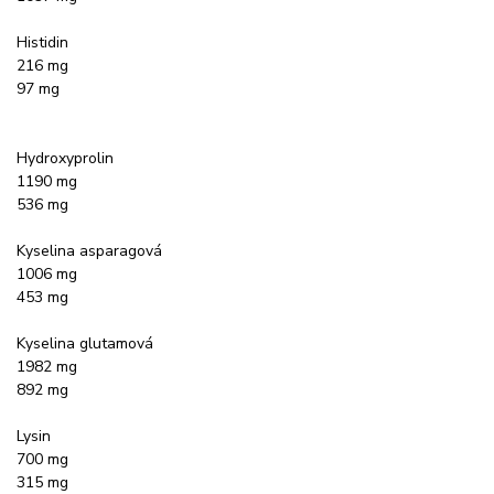
Histidin
216 mg
97 mg
Hydroxyprolin
1190 mg
536 mg
Kyselina asparagová
1006 mg
453 mg
Kyselina glutamová
1982 mg
892 mg
Lysin
700 mg
315 mg