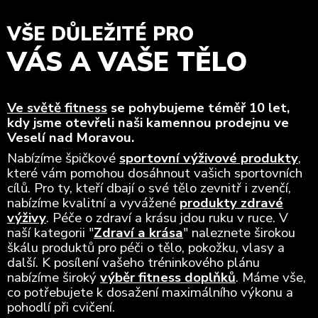
VŠE DŮLEŽITÉ PRO
VÁS A VAŠE TĚLO
Ve světě fitness
se pohybujeme téměř 10 let,
kdy jsme otevřeli naši kamennou prodejnu ve
Veselí nad Moravou.
Nabízíme špičkové
sportovní výživové produkty
,
které vám pomohou dosáhnout vašich sportovních
cílů. Pro ty, kteří dbají o své tělo zevnitř i zvenčí,
nabízíme kvalitní a vyvážené
produkty zdravé
výživy
. Péče o zdraví a krásu jdou ruku v ruce. V
naší kategorii "
Zdraví a krása
" naleznete širokou
škálu produktů pro péči o tělo, pokožku, vlasy a
další. K posílení vašeho tréninkového plánu
nabízíme široký
výběr fitness doplňků
. Máme vše,
co potřebujete k dosažení maximálního výkonu a
pohodlí při cvičení.