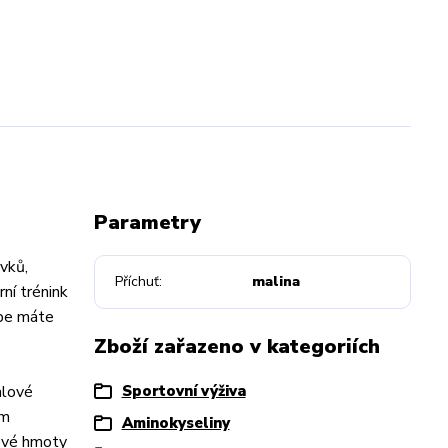
a
Parametry
avků,
Příchuť
malina
ní trénink
ebe máte
Zboží zařazeno v kategoriích
alové
Sportovní výživa
ém
Aminokyseliny
lové hmoty