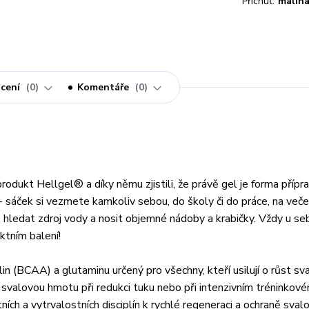
Příchuť:
malin
cení
0
Komentáře
0
produkt Hellgel® a díky němu zjistili, že právě gel je forma přípr
 - sáček si vezmete kamkoliv sebou, do školy či do práce, na večer
 hledat zdroj vody a nosit objemné nádoby a krabičky. Vždy u s
tním balení!
(BCAA) a glutaminu určený pro všechny, kteří usilují o růst sv
it svalovou hmotu při redukci tuku nebo při intenzivním tréninkov
ích a vytrvalostních disciplín k rychlé regeneraci a ochraně sva