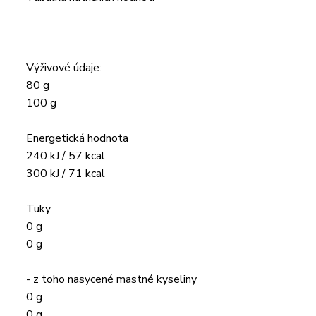
Výživové údaje:
80 g
100 g
Energetická hodnota
240 kJ / 57 kcal
300 kJ / 71 kcal
Tuky
0 g
0 g
- z toho nasycené mastné kyseliny
0 g
0 g