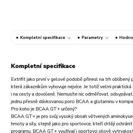
Kompletní specifikace
Parametry
Hodno
Kompletní specifikace
Extrifit jako první v gelové podobě přinesl na trh oblíbený 
která zákazníkům vyhovuje nejvíce. Je totiž velmi praktická
i na cesty a dovolené. Nemusíte nic odměřovat, odsypávat,
jednu přesně dávkovanou porci BCAA a glutaminu v kompak
Pro koho je BCAA GT+ určený?
BCAA GT+ je pro svůj vysoký obsah větvených aminokyselin 
hmoty a síly, stejně jako pro sportovce, kteří chtějí ochrán
programu. BCAA GT+ využívají i sportovci silově vytrvalostn