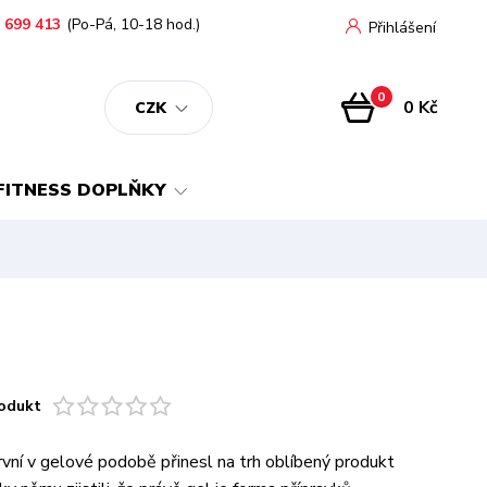
 699 413
(Po-Pá, 10-18 hod.)
Přihlášení
0
0 Kč
CZK
FITNESS DOPLŇKY
odukt
první v gelové podobě přinesl na trh oblíbený produkt