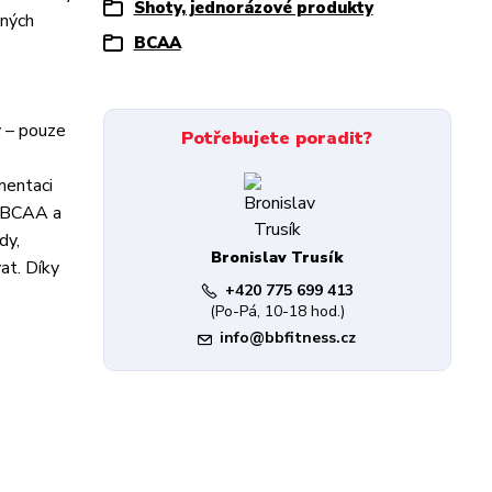
Shoty, jednorázové produkty
cných
BCAA
y – pouze
Potřebujete poradit?
mentaci
e BCAA a
dy,
Bronislav Trusík
at. Díky
+420 775 699 413
(Po-Pá, 10-18 hod.)
info@bbfitness.cz