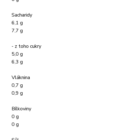
Sacharidy
6,1 g
7,7 g
- z toho cukry
5,0 g
6,3 g
Vláknina
0,7 g
0,9 g
Bílkoviny
0 g
0 g