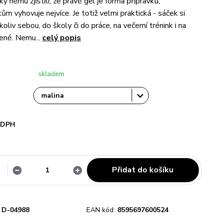
y němu zjistili, že právě gel je forma přípravků,
ům vyhovuje nejvíce. Je totiž velmi praktická - sáček si
iv sebou, do školy či do práce, na večerní trénink i na
ené. Nemu...
celý popis
skladem
i DPH
Přidat do košíku
D-04988
EAN kód:
8595697600524