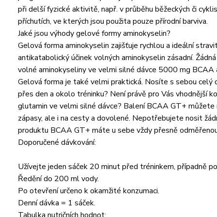
při delší fyzické aktivitě, např. v průběhu běžeckých či c
příchutích, ve kterých jsou použita pouze přírodní barviva.
Jaké jsou výhody gelové formy aminokyselin?
Gelová forma aminokyselin zajišťuje rychlou a ideální stravi
antikatabolický účinek volných aminokyselin zásadní. Žádná
volné aminokyseliny ve velmi silné dávce 5000 mg BCAA 
Gelová forma je také velmi praktická. Nosíte s sebou cel
přes den a okolo tréninku? Není právě pro Vás vhodnější 
glutamin ve velmi silné dávce? Balení BCAA GT+ můžete mít 
zápasy, ale i na cesty a dovolené. Nepotřebujete nosit žád
produktu BCAA GT+ máte u sebe vždy přesně odměřenou p
Doporučené dávkování:
Užívejte jeden sáček 20 minut před tréninkem, případně po
Ředění do 200 ml vody.
Po otevření určeno k okamžité konzumaci.
Denní dávka = 1 sáček.
Tabulka nutričních hodnot: