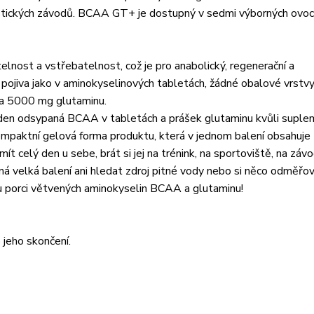
yklistických závodů. BCAA GT+ je dostupný v sedmi výborných ovo
telnost a vstřebatelnost, což je pro anabolický, regenerační a
 pojiva jako v aminokyselinových tabletách, žádné obalové vrstv
a 5000 mg glutaminu.
ý den odsypaná BCAA v tabletách a prášek glutaminu kvůli suple
kompaktní gelová forma produktu, která v jednom balení obsahuj
celý den u sebe, brát si jej na trénink, na sportoviště, na závo
ná velká balení ani hledat zdroj pitné vody nebo si něco odměřov
orci větvených aminokyselin BCAA a glutaminu!
 jeho skončení.