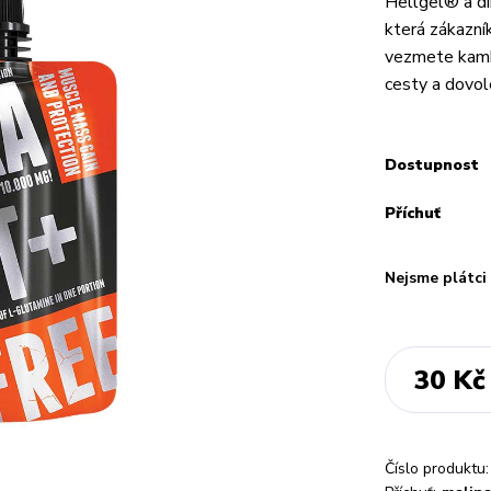
Hellgel® a dík
která zákazník
vezmete kamkol
cesty a dovol
Dostupnost
Příchuť
Nejsme plátc
30 Kč
Číslo produktu: