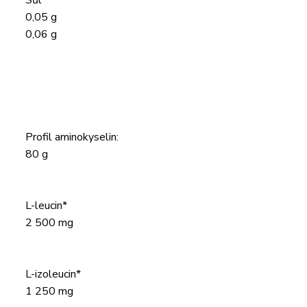
Sůl
0,05 g
0,06 g
Profil aminokyselin:
80 g
L-leucin*
2 500 mg
L-izoleucin*
1 250 mg