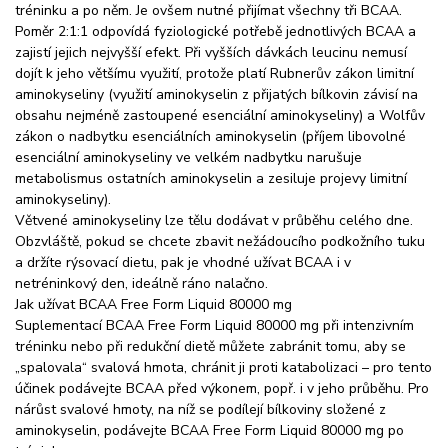
tréninku a po něm. Je ovšem nutné přijímat všechny tři BCAA.
Poměr 2:1:1 odpovídá fyziologické potřebě jednotlivých BCAA a
zajistí jejich nejvyšší efekt. Při vyšších dávkách leucinu nemusí
dojít k jeho většímu využití, protože platí Rubnerův zákon limitní
aminokyseliny (využití aminokyselin z přijatých bílkovin závisí na
obsahu nejméně zastoupené esenciální aminokyseliny) a Wolfův
zákon o nadbytku esenciálních aminokyselin (příjem libovolné
esenciální aminokyseliny ve velkém nadbytku narušuje
metabolismus ostatních aminokyselin a zesiluje projevy limitní
aminokyseliny).
Větvené aminokyseliny lze tělu dodávat v průběhu celého dne.
Obzvláště, pokud se chcete zbavit nežádoucího podkožního tuku
a držíte rýsovací dietu, pak je vhodné užívat BCAA i v
netréninkový den, ideálně ráno nalačno.
Jak užívat BCAA Free Form Liquid 80000 mg
Suplementací BCAA Free Form Liquid 80000 mg při intenzivním
tréninku nebo při redukční dietě můžete zabránit tomu, aby se
„spalovala“ svalová hmota, chránit ji proti katabolizaci – pro tento
účinek podávejte BCAA před výkonem, popř. i v jeho průběhu. Pro
nárůst svalové hmoty, na níž se podílejí bílkoviny složené z
aminokyselin, podávejte BCAA Free Form Liquid 80000 mg po