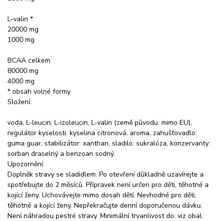
L-valin *
20000 mg
1000 mg
BCAA celkem
80000 mg
4000 mg
* obsah volné formy
Složení:
voda, L-leucin, L-izoleucin, L-valin (země původu: mimo EU),
regulátor kyselosti: kyselina citronová, aroma, zahušťovadlo:
guma guar, stabilizátor: xanthan, sladilo: sukralóza, konzervanty:
sorban draselný a benzoan sodný.
Upozornění:
Doplněk stravy se sladidlem. Po otevření důkladně uzavírejte a
spotřebujte do 2 měsíců. Přípravek není určen pro děti, těhotné a
kojící ženy. Uchovávejte mimo dosah dětí. Nevhodné pro děti,
těhotné a kojící ženy. Nepřekračujte denní doporučenou dávku.
Není náhradou pestré stravy. Minimální trvanlivost do: viz obal.