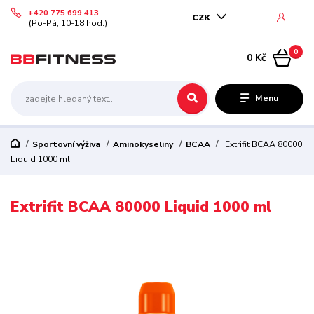
+420 775 699 413
CZK
(Po-Pá, 10-18 hod.)
0
0 Kč
Menu
Sportovní výživa
Aminokyseliny
BCAA
Extrifit BCAA 80000
Liquid 1000 ml
Extrifit BCAA 80000 Liquid 1000 ml