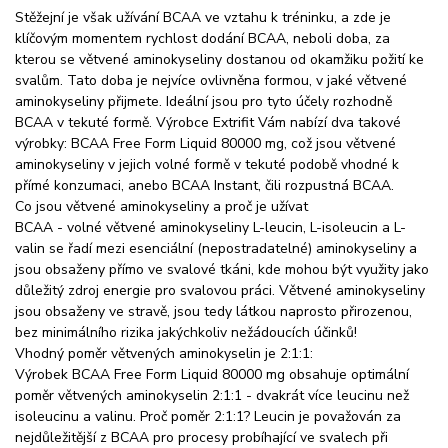
Stěžejní je však užívání BCAA ve vztahu k tréninku, a zde je
klíčovým momentem rychlost dodání BCAA, neboli doba, za
kterou se větvené aminokyseliny dostanou od okamžiku požití ke
svalům. Tato doba je nejvíce ovlivněna formou, v jaké větvené
aminokyseliny přijmete. Ideální jsou pro tyto účely rozhodně
BCAA v tekuté formě. Výrobce Extrifit Vám nabízí dva takové
výrobky: BCAA Free Form Liquid 80000 mg, což jsou větvené
aminokyseliny v jejich volné formě v tekuté podobě vhodné k
přímé konzumaci, anebo BCAA Instant, čili rozpustná BCAA.
Co jsou větvené aminokyseliny a proč je užívat
BCAA - volné větvené aminokyseliny L-leucin, L-isoleucin a L-
valin se řadí mezi esenciální (nepostradatelné) aminokyseliny a
jsou obsaženy přímo ve svalové tkáni, kde mohou být využity jako
důležitý zdroj energie pro svalovou práci. Větvené aminokyseliny
jsou obsaženy ve stravě, jsou tedy látkou naprosto přirozenou,
bez minimálního rizika jakýchkoliv nežádoucích účinků!
Vhodný poměr větvených aminokyselin je 2:1:1:
Výrobek BCAA Free Form Liquid 80000 mg obsahuje optimální
poměr větvených aminokyselin 2:1:1 - dvakrát více leucinu než
isoleucinu a valinu. Proč poměr 2:1:1? Leucin je považován za
nejdůležitější z BCAA pro procesy probíhající ve svalech při