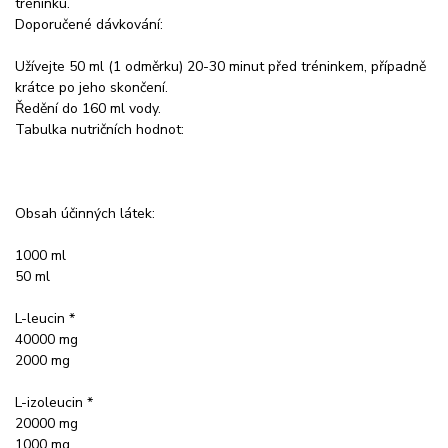
tréninku.
Doporučené dávkování:
Užívejte 50 ml (1 odměrku) 20-30 minut před tréninkem, případně
krátce po jeho skončení.
Ředění do 160 ml vody.
Tabulka nutričních hodnot:
Obsah účinných látek:
1000 ml
50 ml
L-leucin *
40000 mg
2000 mg
L-izoleucin *
20000 mg
1000 mg