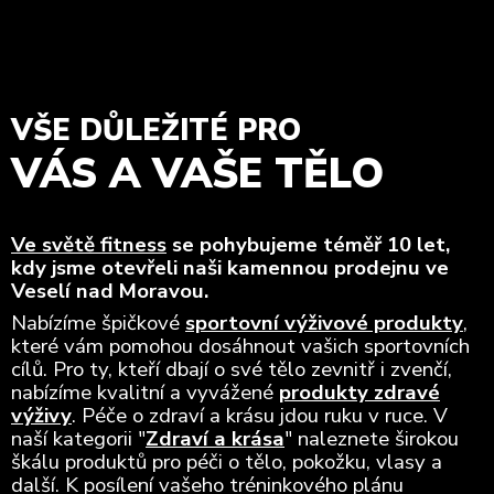
VŠE DŮLEŽITÉ PRO
VÁS A VAŠE TĚLO
Ve světě fitness
se pohybujeme téměř 10 let,
kdy jsme otevřeli naši kamennou prodejnu ve
Veselí nad Moravou.
Nabízíme špičkové
sportovní výživové produkty
,
které vám pomohou dosáhnout vašich sportovních
cílů. Pro ty, kteří dbají o své tělo zevnitř i zvenčí,
nabízíme kvalitní a vyvážené
produkty zdravé
výživy
. Péče o zdraví a krásu jdou ruku v ruce. V
naší kategorii "
Zdraví a krása
" naleznete širokou
škálu produktů pro péči o tělo, pokožku, vlasy a
další. K posílení vašeho tréninkového plánu