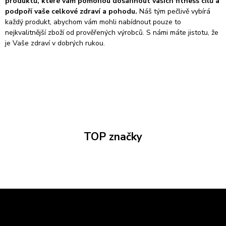
produktů, které vám pomohou dosáhnout vašich fitness cílů a
podpoří vaše celkové zdraví a pohodu.
Náš tým pečlivě vybírá
každý produkt, abychom vám mohli nabídnout pouze to
nejkvalitnější zboží od prověřených výrobců. S námi máte jistotu, že
je Vaše zdraví v dobrých rukou.
TOP značky