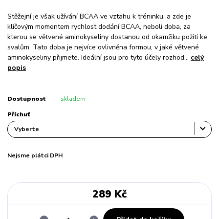
Stěžejní je však užívání BCAA ve vztahu k tréninku, a zde je
klíčovým momentem rychlost dodání BCAA, neboli doba, za
kterou se větvené aminokyseliny dostanou od okamžiku požití ke
svalům. Tato doba je nejvíce ovlivněna formou, v jaké větvené
aminokyseliny přijmete. Ideální jsou pro tyto účely rozhod...
celý
popis
Dostupnost
skladem
Příchuť
Nejsme plátci DPH
289 Kč