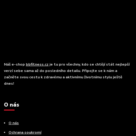
Náš e-shop
bbfitness.cz
je tu pro všechny, kdo se chtějí stát nejlepší
verzí sebe sama až do posledního detailu. Připojte se k nám a
začněte svou cestu k zdravému a aktivnímu životnímu stylu ještě
dnes!
O nás
O nás
Ochrana soukromí