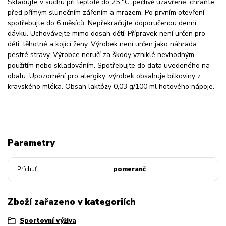
Skladujte v suchu při teplotě do 25 °C, pečlivě uzavřené, chraňte
před přímým slunečním zářením a mrazem. Po prvním otevření
spotřebujte do 6 měsíců. Nepřekračujte doporučenou denní
dávku. Uchovávejte mimo dosah dětí. Přípravek není určen pro
děti, těhotné a kojící ženy. Výrobek není určen jako náhrada
pestré stravy. Výrobce neručí za škody vzniklé nevhodným
použitím nebo skladováním. Spotřebujte do data uvedeného na
obalu. Upozornění pro alergiky: výrobek obsahuje bílkoviny z
kravského mléka. Obsah laktózy 0,03 g/100 ml hotového nápoje.
Parametry
Příchuť
pomeranč
Zboží zařazeno v kategoriích
Sportovní výživa