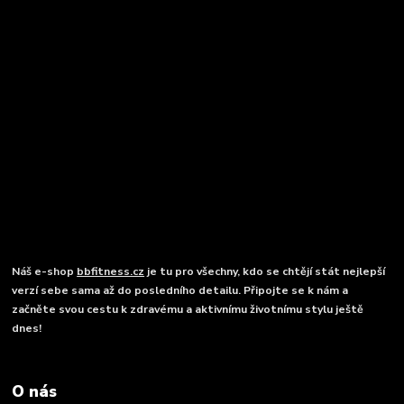
Náš e-shop
bbfitness.cz
je tu pro všechny, kdo se chtějí stát nejlepší
verzí sebe sama až do posledního detailu. Připojte se k nám a
začněte svou cestu k zdravému a aktivnímu životnímu stylu ještě
dnes!
O nás