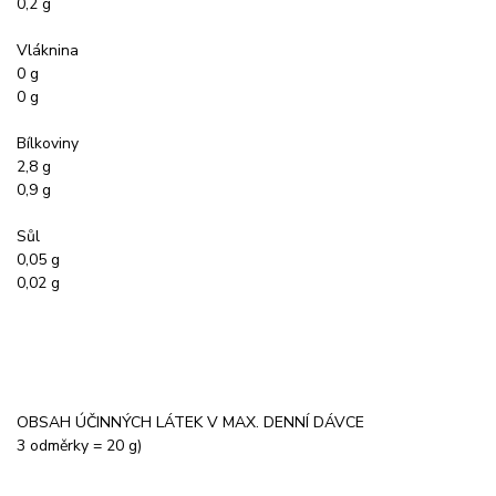
0,2 g
Vláknina
0 g
0 g
Bílkoviny
2,8 g
0,9 g
Sůl
0,05 g
0,02 g
OBSAH ÚČINNÝCH LÁTEK V MAX. DENNÍ DÁVCE
3 odměrky = 20 g)