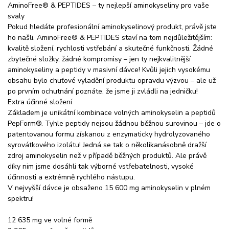
AminoFree® & PEPTIDES – ty nejlepší aminokyseliny pro vaše
svaly
Pokud hledáte profesionální aminokyselinový produkt, právě jste
ho našli. AminoFree® & PEPTIDES staví na tom nejdůležitějším:
kvalitě složení, rychlosti vstřebání a skutečné funkčnosti. Žádné
zbytečné složky, žádné kompromisy – jen ty nejkvalitnější
aminokyseliny a peptidy v masivní dávce! Kvůli jejich vysokému
obsahu bylo chuťové vyladění produktu opravdu výzvou – ale už
po prvním ochutnání poznáte, že jsme ji zvládli na jedničku!
Extra účinné složení
Základem je unikátní kombinace volných aminokyselin a peptidů
PepForm®. Tyhle peptidy nejsou žádnou běžnou surovinou – jde o
patentovanou formu získanou z enzymaticky hydrolyzovaného
syrovátkového izolátu! Jedná se tak o několikanásobně dražší
zdroj aminokyselin než v případě běžných produktů. Ale právě
díky nim jsme dosáhli tak výborné vstřebatelnosti, vysoké
účinnosti a extrémně rychlého nástupu.
V nejvyšší dávce je obsaženo 15 600 mg aminokyselin v plném
spektru!
12 635 mg ve volné formě