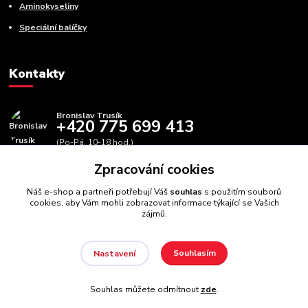
Aminokyseliny
Speciální balíčky
Kontakty
Bronislav Trusík
+420 775 699 413
(Po-Pá, 10-18 hod.)
Zpracování cookies
info@bbfitness.cz
Náš e-shop a partneři potřebují Váš
souhlas
s použitím souborů
cookies, aby Vám mohli zobrazovat informace týkající se Vašich
zájmů.
Souhlasím
Nastavení
BBfintess.cz -
Fitness doplňky a zdravá výživa
//
Webdesign
:
Poradnyweb.cz // Všechna práva vyhrazena
Souhlas můžete odmítnout
zde
.
Vytvořeno na
Eshop-rychle.cz