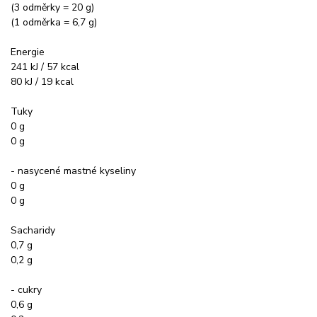
(3 odměrky = 20 g)
(1 odměrka = 6,7 g)
Energie
241 kJ / 57 kcal
80 kJ / 19 kcal
Tuky
0 g
0 g
- nasycené mastné kyseliny
0 g
0 g
Sacharidy
0,7 g
0,2 g
- cukry
0,6 g