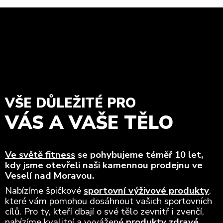
VŠE DŮLEŽITÉ PRO
VÁS A VAŠE TĚLO
Ve světě fitness
se pohybujeme téměř 10 let,
kdy jsme otevřeli naši kamennou prodejnu ve
Veselí nad Moravou.
Nabízíme špičkové
sportovní výživové produkty
,
které vám pomohou dosáhnout vašich sportovních
cílů. Pro ty, kteří dbají o své tělo zevnitř i zvenčí,
nabízíme kvalitní a vyvážené
produkty zdravé