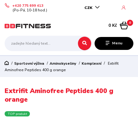
+420 775 699 413
CZK
(Po-Pá, 10-18 hod.)
0
0 Kč
Menu
Sportovní výživa
Aminokyseliny
Komplexní
Extrifit
Aminofree Peptides 400 g orange
Extrifit Aminofree Peptides 400 g
orange
TOP produkt