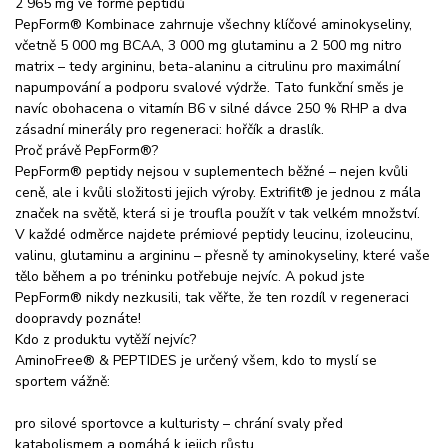
2 965 mg ve formě peptidů
PepForm® Kombinace zahrnuje všechny klíčové aminokyseliny,
včetně 5 000 mg BCAA, 3 000 mg glutaminu a 2 500 mg nitro
matrix – tedy argininu, beta-alaninu a citrulinu pro maximální
napumpování a podporu svalové výdrže. Tato funkční směs je
navíc obohacena o vitamín B6 v silné dávce 250 % RHP a dva
zásadní minerály pro regeneraci: hořčík a draslík.
Proč právě PepForm®?
PepForm® peptidy nejsou v suplementech běžné – nejen kvůli
ceně, ale i kvůli složitosti jejich výroby. Extrifit® je jednou z mála
značek na světě, která si je troufla použít v tak velkém množství.
V každé odměrce najdete prémiové peptidy leucinu, izoleucinu,
valinu, glutaminu a argininu – přesně ty aminokyseliny, které vaše
tělo během a po tréninku potřebuje nejvíc. A pokud jste
PepForm® nikdy nezkusili, tak věřte, že ten rozdíl v regeneraci
doopravdy poznáte!
Kdo z produktu vytěží nejvíc?
AminoFree® & PEPTIDES je určený všem, kdo to myslí se
sportem vážně:
pro silové sportovce a kulturisty – chrání svaly před
katabolismem a pomáhá k jejich růstu