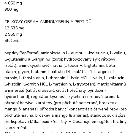
4 050 mg
950 mg
CELKOVÝ OBSAH AMINOKYSELIN A PEPTIDŮ
12 635 mg
2 965 mg
Složení:
peptidy PepForm® aminokyselin L-leucinu, L-izoleucinu, L-valinu,
L-glutaminu a L-argininu (zdroj: hydrolyzovaný syrovátkový
izolát), aminokyselinový matrix (L-leucin+, L-glutamin, beta-
alanin, glycin, L-alanin, L-citrulin DL-malát 2 : 1, L-arginin, L-
tyrosin, L-fenylalanin, L-threonin, L-lysin HCl, L-valin, L-izoleucin,
L-histidin, L-ornitin HCl, L-methionin, L-tryptofan), matrix vitamínů
a minerálů (citrát draselný, citrát hořečnatý, pyridoxin-
hydrochlorid), regulátor kyselosti: kyselina citronová, aromata,
přírodní barvivo: karoteny (pro příchutě pomeranč, broskev a
mango & ananas), přírodní barvicí koncentrát z červené řepy (pro
příchutě malina, broskev a mango & ananas), sladidlo: sukralóza,
protispékavá látka: oxid křemičitý. + Obsahuje emulgátor: lecitiny.
Upozornění: