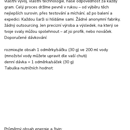
vlastní vývoj, vlastní technologie, naše odpovědnost za každý
gram. Celý proces držíme pevně v rukou – od výběru těch
nejlepších surovin, přes testování a míchání, až po balení a
expedici. Každou šarži si hlídáme sami. Žádné anonymní fabriky,
žádný outsourcing. Jen precizní výroba a výsledek, na který se
tvoje svaly můžou spolehnout – ať jsi profík, nebo nováček.
Doporučené dávkování:
rozmixujte obsah 1 odměrky/sáčku (30 g) ve 200 ml vody
(množství vody můžete upravit dle vaší chuti)
denní dávka = 1 odměrka/sáček (30 g)
Tabulka nutričních hodnot:
Průměrný obsah energie a živin: