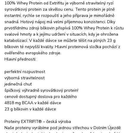
100% Whey Protein od Extrifitu je výborně stravitelný ryzí
syrovátkový protein za skvělou cenu. Tento protein je plně
instantní, rychle se rozpouští a jeho příprava je mimořádně
snadná. Hotový nápoj má velmi příjemnou konzistenci. Díky
prvotřídnímu zdroji bílkovin přispívá 100% Whey Protein k růstu
svalové hmoty a k jejímu udržení v situacích, kdy je ohrožena
katabolizací. V každé dávce se můžete těšit na plných 23 g
bílkovin té nejvyšší kvality. Hlavní proteinová složka pochází z
ověřeného evropského zdroje.
Hlavní přednosti:
perfektní rozpustnost
výborná stravitelnost
jedinečná chuť
špičkový, výhradně syrovátkový protein!
cenově dostupný doslova pro každého
4818 mg BCAA v každé dávce
23 g bílkovin v každé dávce
Proteiny EXTRIFIT® – česká výroba
Naše proteiny vyrábíme pod jednou střechou v Dolním Újezdě: