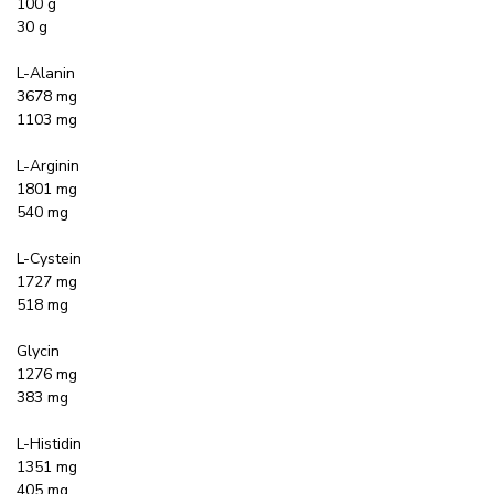
100 g
30 g
L-Alanin
3678 mg
1103 mg
L-Arginin
1801 mg
540 mg
L-Cystein
1727 mg
518 mg
Glycin
1276 mg
383 mg
L-Histidin
1351 mg
405 mg