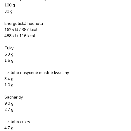
100 g
30 g
Energetická hodnota
1625 kJ / 387 kcal
488 kJ / 116 kcal
Tuky
5,3 g
1,6 g
- z toho nasycené mastné kyseliny
3,4 g
1,0 g
Sacharidy
9,0 g
2,7 g
- z toho cukry
4,7 g