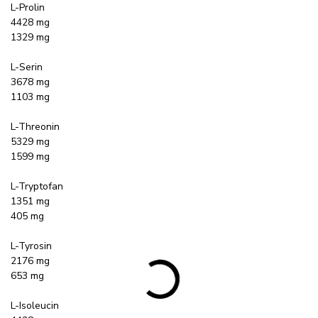
L-Prolin
4428 mg
1329 mg
L-Serin
3678 mg
1103 mg
L-Threonin
5329 mg
1599 mg
L-Tryptofan
1351 mg
405 mg
L-Tyrosin
2176 mg
653 mg
L-Isoleucin