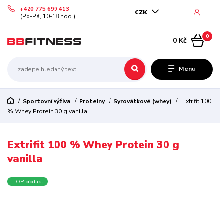
+420 775 699 413
CZK
(Po-Pá, 10-18 hod.)
0
0 Kč
Menu
Sportovní výživa
Proteiny
Syrovátkové (whey)
Extrifit 100
% Whey Protein 30 g vanilla
Extrifit 100 % Whey Protein 30 g
vanilla
TOP produkt