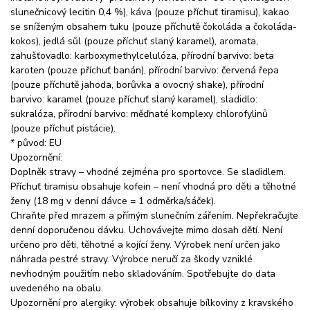
slunečnicový lecitin 0,4 %), káva (pouze příchuť tiramisu), kakao
se sníženým obsahem tuku (pouze příchutě čokoláda a čokoláda-
kokos), jedlá sůl (pouze příchuť slaný karamel), aromata,
zahušťovadlo: karboxymethylcelulóza, přírodní barvivo: beta
karoten (pouze příchuť banán), přírodní barvivo: červená řepa
(pouze příchutě jahoda, borůvka a ovocný shake), přírodní
barvivo: karamel (pouze příchuť slaný karamel), sladidlo:
sukralóza, přírodní barvivo: měďnaté komplexy chlorofylinů
(pouze příchuť pistácie).
* původ: EU
Upozornění:
Doplněk stravy – vhodné zejména pro sportovce. Se sladidlem.
Příchuť tiramisu obsahuje kofein – není vhodná pro děti a těhotné
ženy (18 mg v denní dávce = 1 odměrka/sáček).
Chraňte před mrazem a přímým slunečním zářením. Nepřekračujte
denní doporučenou dávku. Uchovávejte mimo dosah dětí. Není
určeno pro děti, těhotné a kojící ženy. Výrobek není určen jako
náhrada pestré stravy. Výrobce neručí za škody vzniklé
nevhodným použitím nebo skladováním. Spotřebujte do data
uvedeného na obalu.
Upozornění pro alergiky: výrobek obsahuje bílkoviny z kravského