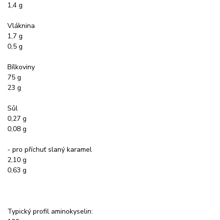
1,4 g
Vláknina
1,7 g
0,5 g
Bílkoviny
75 g
23 g
Sůl
0,27 g
0,08 g
- pro příchuť slaný karamel
2,10 g
0,63 g
Typický profil aminokyselin: