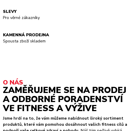
SLEVY
Pro věrné zákazníky
KAMENNÁ PRODEJNA
Spousta zboží skladem
O NÁS
ZAMĚŘUJEME SE NA PRODEJ
A ODBORNÉ PORADENSTVÍ
VE FITNESS A VÝŽIVE
Jsme hrdí na to, že vám můžeme nabídnout široký sortiment
produktů, které vám pomohou dosáhnout vašich fitness cílů a
podpoří vaše celkové zdraví a pohodu.
Náš tým pečlivě vybírá