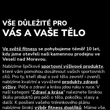
VŠE DŮLEŽITÉ PRO
VÁS A VAŠE TĚLO
Ve světě fitness
se pohybujeme téměř 10 let,
kdy jsme otevřeli naši kamennou prodejnu ve
Veselí nad Moravou.
Nabízíme špičkové
sportovní výživové produkty
,
které vám pomohou dosáhnout vašich sportovních
cílů. Pro ty, kteří dbají o své tělo zevnitř i zvenčí,
nabízíme kvalitní a vyvážené
produkty zdravé
výživy
. Péče o zdraví a krásu jdou ruku v ruce. V
naší kategorii "
Zdraví a krása
" naleznete širokou
škálu produktů pro péči o tělo, pokožku, vlasy a
další. K posílení vašeho tréninkového plánu
nabízíme široký
výběr fitness doplňků
. Máme vše,