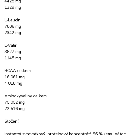
4428 mg
1329 mg
L-Leucin
7806 mg
2342 mg
L-Valin
3827 mg
1148 mg
BCAA celkem
16 061 mg
4 818 mg
Aminokyseliny celkem
75 052 mg
22 516 mg
Složení:
instantní syrovátkový proteinový koncentrát* 96 % (emulgátor: