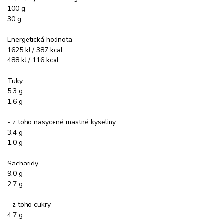
100 g
30 g
Energetická hodnota
1625 kJ / 387 kcal
488 kJ / 116 kcal
Tuky
5,3 g
1,6 g
- z toho nasycené mastné kyseliny
3,4 g
1,0 g
Sacharidy
9,0 g
2,7 g
- z toho cukry
4,7 g