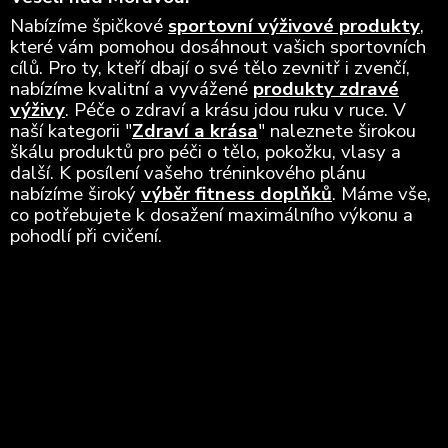
Nabízíme špičkové
sportovní výživové produkty
,
které vám pomohou dosáhnout vašich sportovních
cílů. Pro ty, kteří dbají o své tělo zevnitř i zvenčí,
nabízíme kvalitní a vyvážené
produkty zdravé
výživy
. Péče o zdraví a krásu jdou ruku v ruce. V
naší kategorii "
Zdraví a krása
" naleznete širokou
škálu produktů pro péči o tělo, pokožku, vlasy a
další. K posílení vašeho tréninkového plánu
nabízíme široký
výběr fitness doplňků
. Máme vše,
co potřebujete k dosažení maximálního výkonu a
pohodlí při cvičení.