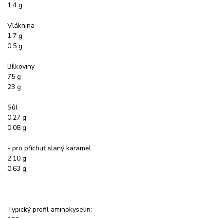
1,4 g
Vláknina
1,7 g
0,5 g
Bílkoviny
75 g
23 g
Sůl
0,27 g
0,08 g
- pro příchuť slaný karamel
2,10 g
0,63 g
Typický profil aminokyselin: