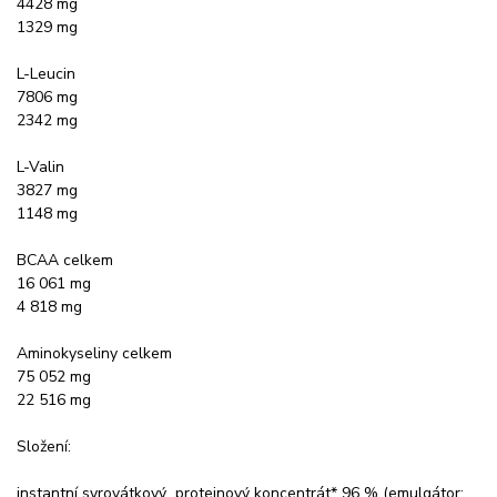
4428 mg
1329 mg
L-Leucin
7806 mg
2342 mg
L-Valin
3827 mg
1148 mg
BCAA celkem
16 061 mg
4 818 mg
Aminokyseliny celkem
75 052 mg
22 516 mg
Složení:
instantní syrovátkový proteinový koncentrát* 96 % (emulgátor: