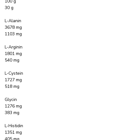
100 g
30 g
L-Alanin
3678 mg
1103 mg
L-Arginin
1801 mg
540 mg
L-Cystein
1727 mg
518 mg
Glycin
1276 mg
383 mg
L-Histidin
1351 mg
405 mg