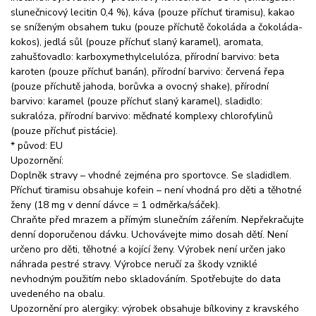
slunečnicový lecitin 0,4 %), káva (pouze příchuť tiramisu), kakao
se sníženým obsahem tuku (pouze příchutě čokoláda a čokoláda-
kokos), jedlá sůl (pouze příchuť slaný karamel), aromata,
zahušťovadlo: karboxymethylcelulóza, přírodní barvivo: beta
karoten (pouze příchuť banán), přírodní barvivo: červená řepa
(pouze příchutě jahoda, borůvka a ovocný shake), přírodní
barvivo: karamel (pouze příchuť slaný karamel), sladidlo:
sukralóza, přírodní barvivo: měďnaté komplexy chlorofylinů
(pouze příchuť pistácie).
* původ: EU
Upozornění:
Doplněk stravy – vhodné zejména pro sportovce. Se sladidlem.
Příchuť tiramisu obsahuje kofein – není vhodná pro děti a těhotné
ženy (18 mg v denní dávce = 1 odměrka/sáček).
Chraňte před mrazem a přímým slunečním zářením. Nepřekračujte
denní doporučenou dávku. Uchovávejte mimo dosah dětí. Není
určeno pro děti, těhotné a kojící ženy. Výrobek není určen jako
náhrada pestré stravy. Výrobce neručí za škody vzniklé
nevhodným použitím nebo skladováním. Spotřebujte do data
uvedeného na obalu.
Upozornění pro alergiky: výrobek obsahuje bílkoviny z kravského