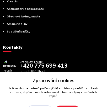
Kreatin
Anabolizéry a nakopávače
Ořechové krémy, másla
Aminokyseliny
Speciální balíčky
Kontakty
Bronislav Trusík
+420 775 699 413
(Po-Pá, 10-18 hod.)
Zpracování cookies
info@bbfitness.cz
Náš e-shop a partneři potřebují Váš
souhlas
s použitím souborů
cookies, aby Vám mohli zobrazovat informace týkající se Vašich
zájmů.