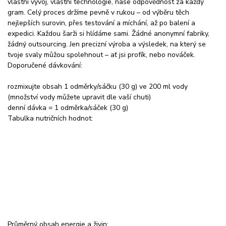
vlastní vývoj, vlastní technologie, naše odpovědnost za každý
gram. Celý proces držíme pevně v rukou – od výběru těch
nejlepších surovin, přes testování a míchání, až po balení a
expedici. Každou šarži si hlídáme sami. Žádné anonymní fabriky,
žádný outsourcing. Jen precizní výroba a výsledek, na který se
tvoje svaly můžou spolehnout – ať jsi profík, nebo nováček.
Doporučené dávkování:
rozmixujte obsah 1 odměrky/sáčku (30 g) ve 200 ml vody
(množství vody můžete upravit dle vaší chuti)
denní dávka = 1 odměrka/sáček (30 g)
Tabulka nutričních hodnot:
Průměrný obsah energie a živin: