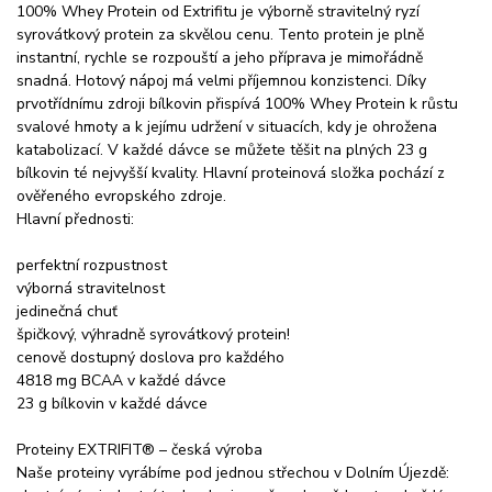
100% Whey Protein od Extrifitu je výborně stravitelný ryzí
syrovátkový protein za skvělou cenu. Tento protein je plně
instantní, rychle se rozpouští a jeho příprava je mimořádně
snadná. Hotový nápoj má velmi příjemnou konzistenci. Díky
prvotřídnímu zdroji bílkovin přispívá 100% Whey Protein k růstu
svalové hmoty a k jejímu udržení v situacích, kdy je ohrožena
katabolizací. V každé dávce se můžete těšit na plných 23 g
bílkovin té nejvyšší kvality. Hlavní proteinová složka pochází z
ověřeného evropského zdroje.
Hlavní přednosti:
perfektní rozpustnost
výborná stravitelnost
jedinečná chuť
špičkový, výhradně syrovátkový protein!
cenově dostupný doslova pro každého
4818 mg BCAA v každé dávce
23 g bílkovin v každé dávce
Proteiny EXTRIFIT® – česká výroba
Naše proteiny vyrábíme pod jednou střechou v Dolním Újezdě: