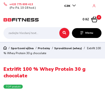
+420 775 699 413
CZK
(Po-Pá, 10-18 hod.)
0
0 Kč
Menu
Sportovní výživa
Proteiny
Syrovátkové (whey)
Extrifit 100
% Whey Protein 30 g chocolate
Extrifit 100 % Whey Protein 30 g
chocolate
TOP produkt