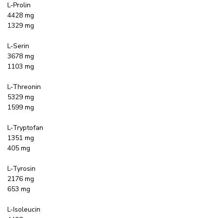
L-Prolin
4428 mg
1329 mg
L-Serin
3678 mg
1103 mg
L-Threonin
5329 mg
1599 mg
L-Tryptofan
1351 mg
405 mg
L-Tyrosin
2176 mg
653 mg
L-Isoleucin