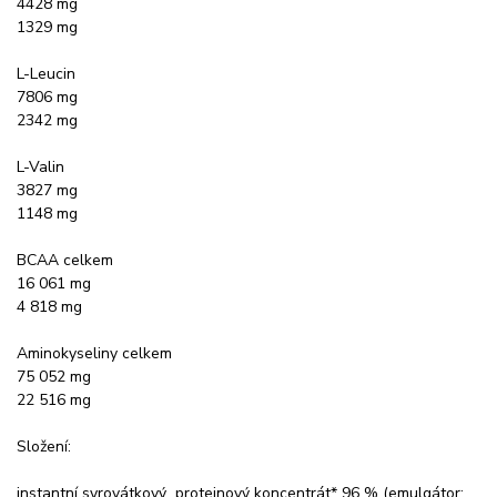
4428 mg
1329 mg
L-Leucin
7806 mg
2342 mg
L-Valin
3827 mg
1148 mg
BCAA celkem
16 061 mg
4 818 mg
Aminokyseliny celkem
75 052 mg
22 516 mg
Složení:
instantní syrovátkový proteinový koncentrát* 96 % (emulgátor: