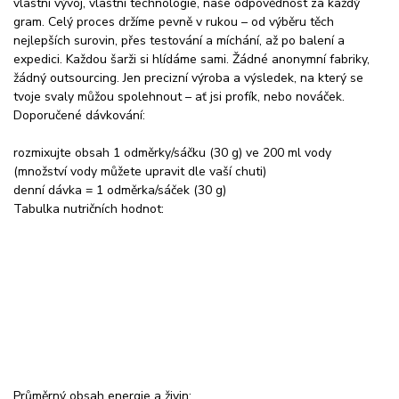
vlastní vývoj, vlastní technologie, naše odpovědnost za každý
gram. Celý proces držíme pevně v rukou – od výběru těch
nejlepších surovin, přes testování a míchání, až po balení a
expedici. Každou šarži si hlídáme sami. Žádné anonymní fabriky,
žádný outsourcing. Jen precizní výroba a výsledek, na který se
tvoje svaly můžou spolehnout – ať jsi profík, nebo nováček.
Doporučené dávkování:
rozmixujte obsah 1 odměrky/sáčku (30 g) ve 200 ml vody
(množství vody můžete upravit dle vaší chuti)
denní dávka = 1 odměrka/sáček (30 g)
Tabulka nutričních hodnot:
Průměrný obsah energie a živin: