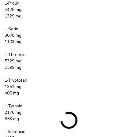
L-Prolin
4428 mg
1329 mg
L-Serin
3678 mg
1103 mg
L-Threonin
5329 mg
1599 mg
L-Tryptofan
1351 mg
405 mg
L-Tyrosin
2176 mg
653 mg
L-Isoleucin