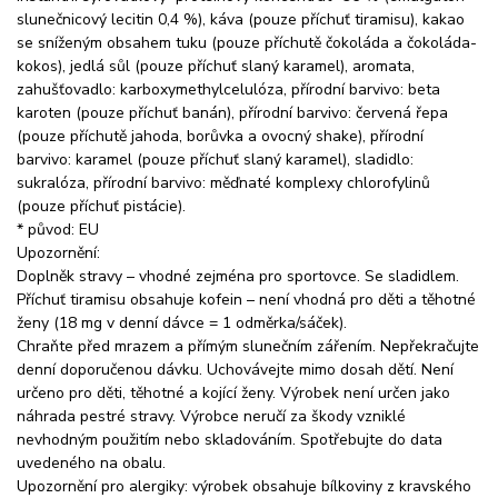
slunečnicový lecitin 0,4 %), káva (pouze příchuť tiramisu), kakao
se sníženým obsahem tuku (pouze příchutě čokoláda a čokoláda-
kokos), jedlá sůl (pouze příchuť slaný karamel), aromata,
zahušťovadlo: karboxymethylcelulóza, přírodní barvivo: beta
karoten (pouze příchuť banán), přírodní barvivo: červená řepa
(pouze příchutě jahoda, borůvka a ovocný shake), přírodní
barvivo: karamel (pouze příchuť slaný karamel), sladidlo:
sukralóza, přírodní barvivo: měďnaté komplexy chlorofylinů
(pouze příchuť pistácie).
* původ: EU
Upozornění:
Doplněk stravy – vhodné zejména pro sportovce. Se sladidlem.
Příchuť tiramisu obsahuje kofein – není vhodná pro děti a těhotné
ženy (18 mg v denní dávce = 1 odměrka/sáček).
Chraňte před mrazem a přímým slunečním zářením. Nepřekračujte
denní doporučenou dávku. Uchovávejte mimo dosah dětí. Není
určeno pro děti, těhotné a kojící ženy. Výrobek není určen jako
náhrada pestré stravy. Výrobce neručí za škody vzniklé
nevhodným použitím nebo skladováním. Spotřebujte do data
uvedeného na obalu.
Upozornění pro alergiky: výrobek obsahuje bílkoviny z kravského