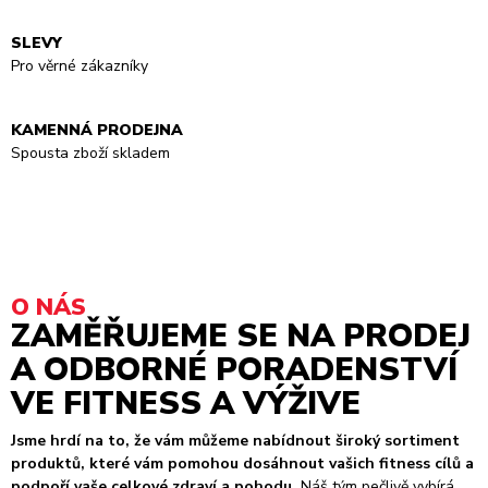
SLEVY
Pro věrné zákazníky
KAMENNÁ PRODEJNA
Spousta zboží skladem
O NÁS
ZAMĚŘUJEME SE NA PRODEJ
A ODBORNÉ PORADENSTVÍ
VE FITNESS A VÝŽIVE
Jsme hrdí na to, že vám můžeme nabídnout široký sortiment
produktů, které vám pomohou dosáhnout vašich fitness cílů a
podpoří vaše celkové zdraví a pohodu.
Náš tým pečlivě vybírá