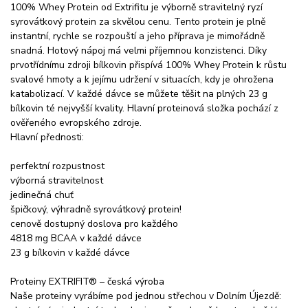
100% Whey Protein od Extrifitu je výborně stravitelný ryzí
syrovátkový protein za skvělou cenu. Tento protein je plně
instantní, rychle se rozpouští a jeho příprava je mimořádně
snadná. Hotový nápoj má velmi příjemnou konzistenci. Díky
prvotřídnímu zdroji bílkovin přispívá 100% Whey Protein k růstu
svalové hmoty a k jejímu udržení v situacích, kdy je ohrožena
katabolizací. V každé dávce se můžete těšit na plných 23 g
bílkovin té nejvyšší kvality. Hlavní proteinová složka pochází z
ověřeného evropského zdroje.
Hlavní přednosti:
perfektní rozpustnost
výborná stravitelnost
jedinečná chuť
špičkový, výhradně syrovátkový protein!
cenově dostupný doslova pro každého
4818 mg BCAA v každé dávce
23 g bílkovin v každé dávce
Proteiny EXTRIFIT® – česká výroba
Naše proteiny vyrábíme pod jednou střechou v Dolním Újezdě: