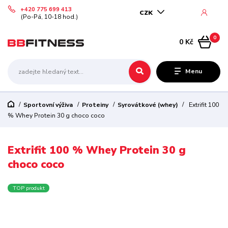
+420 775 699 413
CZK
(Po-Pá, 10-18 hod.)
0
0 Kč
Menu
Sportovní výživa
Proteiny
Syrovátkové (whey)
Extrifit 100
% Whey Protein 30 g choco coco
Extrifit 100 % Whey Protein 30 g
choco coco
TOP produkt