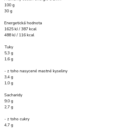
100 g
30 g
Energetická hodnota
1625 kJ / 387 kcal
488 kJ / 116 kcal
Tuky
5,3 g
1,6 g
- z toho nasycené mastné kyseliny
3,4 g
1,0 g
Sacharidy
9,0 g
2,7 g
- z toho cukry
4,7 g