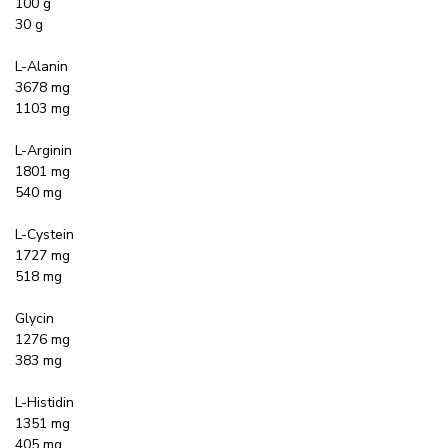
100 g
30 g
L-Alanin
3678 mg
1103 mg
L-Arginin
1801 mg
540 mg
L-Cystein
1727 mg
518 mg
Glycin
1276 mg
383 mg
L-Histidin
1351 mg
405 mg