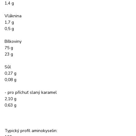
1,4 g
Vláknina
1,7 g
0,5 g
Bílkoviny
75 g
23 g
Sůl
0,27 g
0,08 g
- pro příchuť slaný karamel
2,10 g
0,63 g
Typický profil aminokyselin: