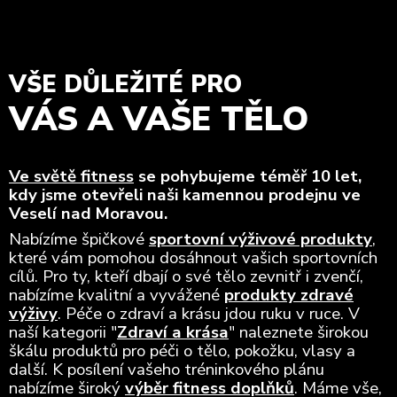
VŠE DŮLEŽITÉ PRO
VÁS A VAŠE TĚLO
Ve světě fitness
se pohybujeme téměř 10 let,
kdy jsme otevřeli naši kamennou prodejnu ve
Veselí nad Moravou.
Nabízíme špičkové
sportovní výživové produkty
,
které vám pomohou dosáhnout vašich sportovních
cílů. Pro ty, kteří dbají o své tělo zevnitř i zvenčí,
nabízíme kvalitní a vyvážené
produkty zdravé
výživy
. Péče o zdraví a krásu jdou ruku v ruce. V
naší kategorii "
Zdraví a krása
" naleznete širokou
škálu produktů pro péči o tělo, pokožku, vlasy a
další. K posílení vašeho tréninkového plánu
nabízíme široký
výběr fitness doplňků
. Máme vše,