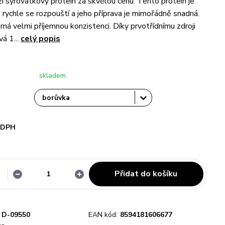
zí syrovátkový protein za skvělou cenu. Tento protein je
, rychle se rozpouští a jeho příprava je mimořádně snadná.
má velmi příjemnou konzistenci. Díky prvotřídnímu zdroji
vá 1...
celý popis
skladem
i DPH
Přidat do košíku
D-09550
EAN kód:
8594181606677