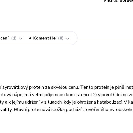
Příchuť:
borův
cení
1
Komentáře
0
 syrovátkový protein za skvělou cenu. Tento protein je plně inst
otový nápoj má velmi příjemnou konzistenci. Díky prvotřídnímu zd
 k jejímu udržení v situacích, kdy je ohrožena katabolizací. V k
kvality. Hlavní proteinová složka pochází z ověřeného evropského