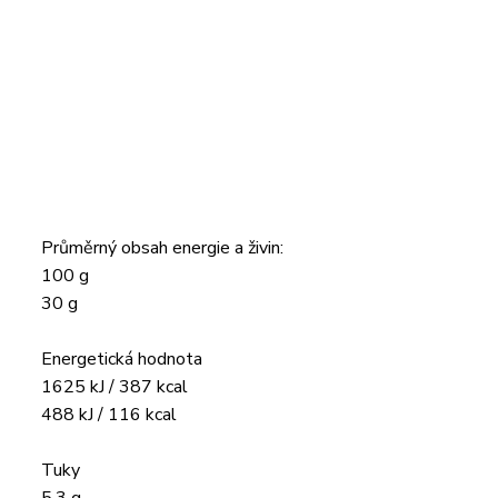
Průměrný obsah energie a živin:
100 g
30 g
Energetická hodnota
1625 kJ / 387 kcal
488 kJ / 116 kcal
Tuky