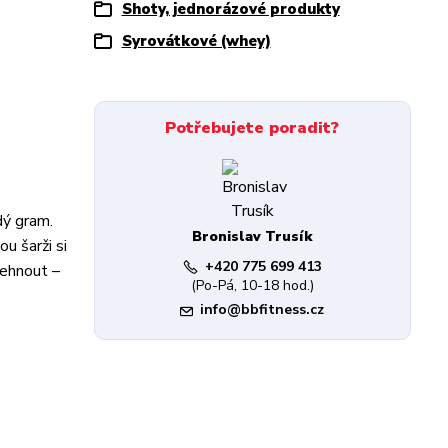
Shoty, jednorázové produkty
Syrovátkové (whey)
Potřebujete poradit?
dý gram.
Bronislav Trusík
u šarži si
+420 775 699 413
lehnout –
(Po-Pá, 10-18 hod.)
info@bbfitness.cz