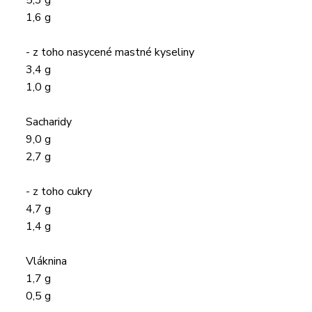
5,3 g
1,6 g
- z toho nasycené mastné kyseliny
3,4 g
1,0 g
Sacharidy
9,0 g
2,7 g
- z toho cukry
4,7 g
1,4 g
Vláknina
1,7 g
0,5 g