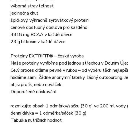
výborná stravitelnost
jedinečná chuť
špičkový, výhradně syrovátkový protein!
cenově dostupný doslova pro každého
4818 mg BCAA v každé dávce
23 g bílkovin v každé dávce
Proteiny EXTRIFIT® – česká výroba
Naše proteiny vyrábíme pod jednou střechou v Dolním Újezd
Celý proces držíme pevně v rukou – od výběru těch nejlepších
hlídáme sami. Žádné anonymní fabriky, žádný outsourcing. J
ať jsi profík, nebo nováček.
Doporučené dávkování:
rozmixujte obsah 1 odměrky/sáčku (30 g) ve 200 ml vody (
denní dávka = 1 odměrka/sáček (30 g)
Tabulka nutričních hodnot: