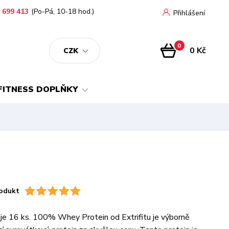
 699 413
(Po-Pá, 10-18 hod.)
Přihlášení
0
0 Kč
CZK
FITNESS DOPLŇKY
odukt
je 16 ks. 100% Whey Protein od Extrifitu je výborně