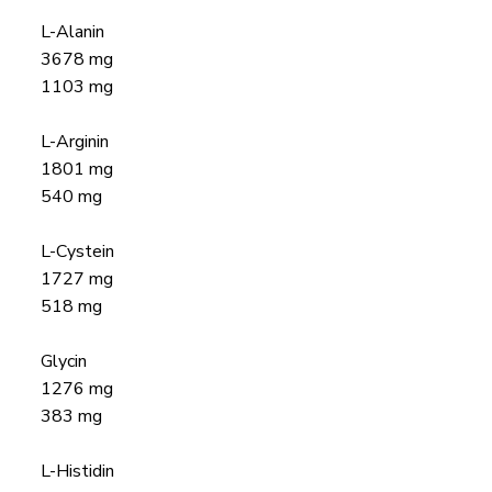
L-Alanin
3678 mg
1103 mg
L-Arginin
1801 mg
540 mg
L-Cystein
1727 mg
518 mg
Glycin
1276 mg
383 mg
L-Histidin