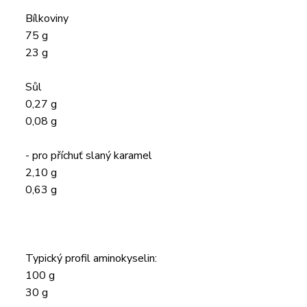
Bílkoviny
75 g
23 g
Sůl
0,27 g
0,08 g
- pro příchuť slaný karamel
2,10 g
0,63 g
Typický profil aminokyselin:
100 g
30 g