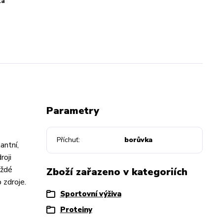
ka
Parametry
Příchuť
borůvka
antní,
roji
aždé
Zboží zařazeno v kategoriích
 zdroje.
Sportovní výživa
Proteiny