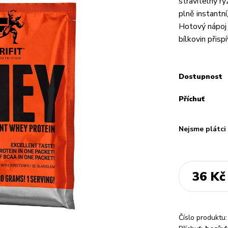
stravitelný ry
plně instantní
Hotový nápoj 
bílkovin přispí
Dostupnost
Příchuť
Nejsme plátc
36 Kč
Číslo produktu: