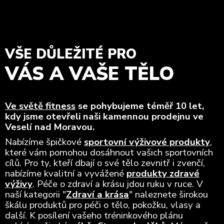
VŠE DŮLEŽITÉ PRO
VÁS A VAŠE TĚLO
Ve světě fitness
se pohybujeme téměř 10 let,
kdy jsme otevřeli naši kamennou prodejnu ve
Veselí nad Moravou.
Nabízíme špičkové
sportovní výživové produkty
,
které vám pomohou dosáhnout vašich sportovních
cílů. Pro ty, kteří dbají o své tělo zevnitř i zvenčí,
nabízíme kvalitní a vyvážené
produkty zdravé
výživy
. Péče o zdraví a krásu jdou ruku v ruce. V
naší kategorii "
Zdraví a krása
" naleznete širokou
škálu produktů pro péči o tělo, pokožku, vlasy a
další. K posílení vašeho tréninkového plánu