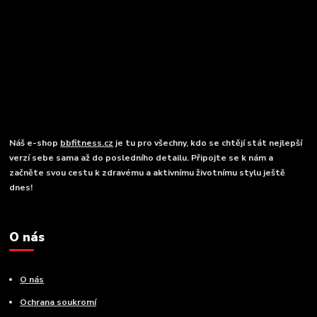
Náš e-shop
bbfitness.cz
je tu pro všechny, kdo se chtějí stát nejlepší
verzí sebe sama až do posledního detailu. Připojte se k nám a
začněte svou cestu k zdravému a aktivnímu životnímu stylu ještě
dnes!
O nás
O nás
Ochrana soukromí