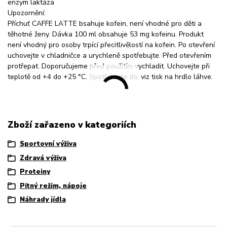
enzym laktáza
Upozornění:
Příchuť CAFFE LATTE bsahuje kofein, není vhodné pro děti a
těhotné ženy. Dávka 100 ml obsahuje 53 mg kofeinu. Produkt
není vhodný pro osoby trpící přecitlivělostí na kofein. Po otevření
uchovejte v chladničce a urychleně spotřebujte. Před otevřením
protřepat. Doporučujeme před použitím vychladit. Uchovejte při
teplotě od +4 do +25 °C. Spotřebujte do: viz tisk na hrdlo láhve.
Zboží zařazeno v kategoriích
Sportovní výživa
Zdravá výživa
Proteiny
Pitný režim, nápoje
Náhrady jídla