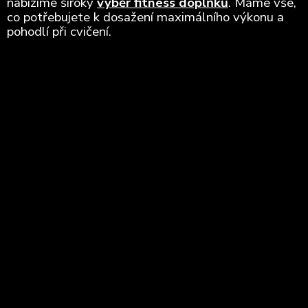
nabízíme široký
výběr fitness doplňků
. Máme vše,
co potřebujete k dosažení maximálního výkonu a
pohodlí při cvičení.