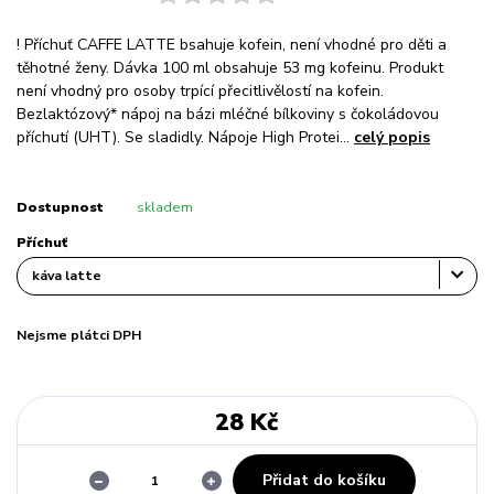
! Příchuť CAFFE LATTE bsahuje kofein, není vhodné pro děti a
těhotné ženy. Dávka 100 ml obsahuje 53 mg kofeinu. Produkt
není vhodný pro osoby trpící přecitlivělostí na kofein.
Bezlaktózový* nápoj na bázi mléčné bílkoviny s čokoládovou
příchutí (UHT). Se sladidly. Nápoje High Protei...
celý popis
Dostupnost
skladem
Příchuť
Nejsme plátci DPH
28 Kč
Přidat do košíku