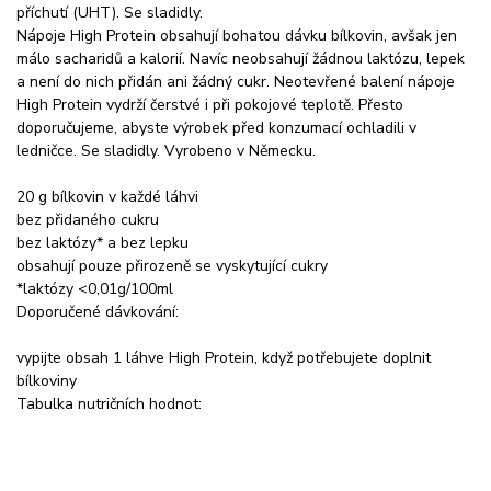
příchutí (UHT). Se sladidly.
Nápoje High Protein obsahují bohatou dávku bílkovin, avšak jen
málo sacharidů a kalorií. Navíc neobsahují žádnou laktózu, lepek
a není do nich přidán ani žádný cukr. Neotevřené balení nápoje
High Protein vydrží čerstvé i při pokojové teplotě. Přesto
doporučujeme, abyste výrobek před konzumací ochladili v
ledničce. Se sladidly. Vyrobeno v Německu.
20 g bílkovin v každé láhvi
bez přidaného cukru
bez laktózy* a bez lepku
obsahují pouze přirozeně se vyskytující cukry
*laktózy <0,01g/100ml
Doporučené dávkování:
vypijte obsah 1 láhve High Protein, když potřebujete doplnit
bílkoviny
Tabulka nutričních hodnot: