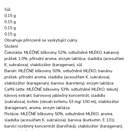
Sůl
0,15 g
0,15 g
0,15 g
0,15 g
Obsahuje přirozeně se vyskytující cukry.
Složení:
Čokoláda: MLÉČNÉ bílkoviny 52%, odtučněné MLÉKO, kakaový
prášek 1,0%, přírodní aroma, enzym laktáza, sladidla (acesulfam
K, sukralosa), stabilizátor (karagenan), sůl.
Banán: MLÉČNÉ bílkoviny 50%, odtučněné MLÉKO, banánu
prášek, přírodní aroma, sladidla (acesulfam K, sukralosa),
stabilizátor (karagenan), barvivo (karoteny), enzym laktáza
Caffé latte: MLÉČNÉ bílkoviny 53%, odtučněné MLÉKO, tekutý
kávový extrakt, barvivový jablečný koncentrát, sladidlo
(sukralosa), kofein (obsah kofeinu 53 mg/ 100 ml), stabilizátor
(karagenan), aroma, enzym laktáza
Pistácie: MLÉČNÉ bílkoviny 50%, odtučněné MLÉKO, aroma,
sladidla (acesulfam K, sukralosa), barviva (kurkumin, E 131),
barvící rostlinný koncentrát (barvířská), stabilizátor (karagenan),