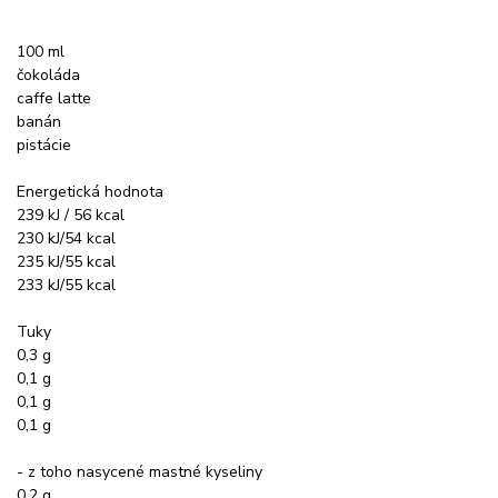
100 ml
čokoláda
caffe latte
banán
pistácie
Energetická hodnota
239 kJ / 56 kcal
230 kJ/54 kcal
235 kJ/55 kcal
233 kJ/55 kcal
Tuky
0,3 g
0,1 g
0,1 g
0,1 g
- z toho nasycené mastné kyseliny
0,2 g