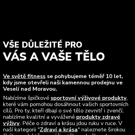
VŠE DŮLEŽITÉ PRO
VÁS A VAŠE TĚLO
Ve světě fitness
se pohybujeme téměř 10 let,
kdy jsme otevřeli naši kamennou prodejnu ve
Veselí nad Moravou.
Nabízíme špičkové
sportovní výživové produkty
,
které vám pomohou dosáhnout vašich sportovních
cílů. Pro ty, kteří dbají o své tělo zevnitř i zvenčí,
nabízíme kvalitní a vyvážené
produkty zdravé
výživy
. Péče o zdraví a krásu jdou ruku v ruce. V
naší kategorii "
Zdraví a krása
" naleznete širokou