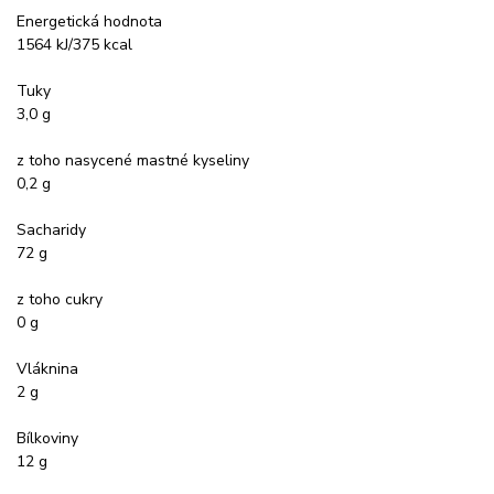
Energetická hodnota
1564 kJ/375 kcal
Tuky
3,0 g
z toho nasycené mastné kyseliny
0,2 g
Sacharidy
72 g
z toho cukry
0 g
Vláknina
2 g
Bílkoviny
12 g