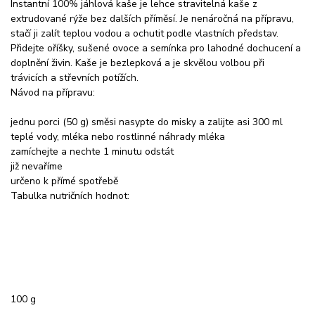
Instantní 100% jáhlová kaše je lehce stravitelná kaše z
extrudované rýže bez dalších příměsí. Je nenáročná na přípravu,
stačí ji zalít teplou vodou a ochutit podle vlastních představ.
Přidejte oříšky, sušené ovoce a semínka pro lahodné dochucení a
doplnění živin. Kaše je bezlepková a je skvělou volbou při
trávicích a střevních potížích.
Návod na přípravu:
jednu porci (50 g) směsi nasypte do misky a zalijte asi 300 ml
teplé vody, mléka nebo rostlinné náhrady mléka
zamíchejte a nechte 1 minutu odstát
již nevaříme
určeno k přímé spotřebě
Tabulka nutričních hodnot:
100 g