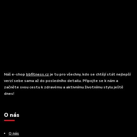
Náš e-shop
bbfitness.cz
je tu pro všechny, kdo se chtějí stát nejlepší
verzí sebe sama až do posledního detailu. Připojte se k nám a
začněte svou cestu k zdravému a aktivnímu životnímu stylu ještě
dnes!
O nás
O nás