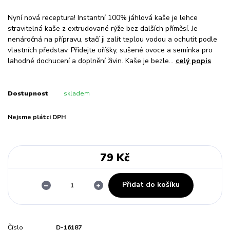
Nyní nová receptura! Instantní 100% jáhlová kaše je lehce
stravitelná kaše z extrudované rýže bez dalších příměsí. Je
nenáročná na přípravu, stačí ji zalít teplou vodou a ochutit podle
vlastních představ. Přidejte oříšky, sušené ovoce a semínka pro
lahodné dochucení a doplnění živin. Kaše je bezle...
celý popis
Dostupnost
skladem
Nejsme plátci DPH
79 Kč
Přidat do košíku
Číslo
D-16187