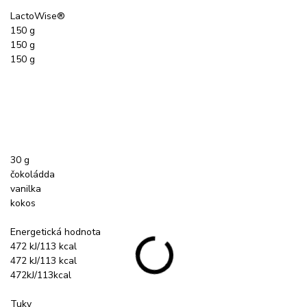
LactoWise®
150 g
150 g
150 g
30 g
čokoládda
vanilka
kokos
Energetická hodnota
472 kJ/113 kcal
472 kJ/113 kcal
472kJ/113kcal
Tuky