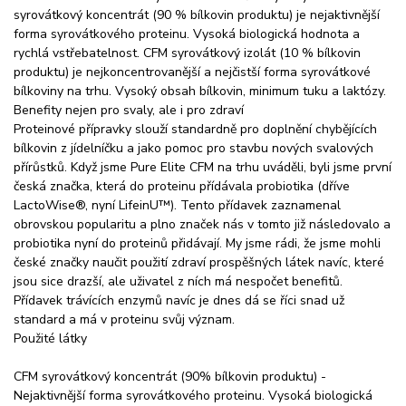
syrovátkový koncentrát (90 % bílkovin produktu) je nejaktivnější
forma syrovátkového proteinu. Vysoká biologická hodnota a
rychlá vstřebatelnost. CFM syrovátkový izolát (10 % bílkovin
produktu) je nejkoncentrovanější a nejčistší forma syrovátkové
bílkoviny na trhu. Vysoký obsah bílkovin, minimum tuku a laktózy.
Benefity nejen pro svaly, ale i pro zdraví
Proteinové přípravky slouží standardně pro doplnění chybějících
bílkovin z jídelníčku a jako pomoc pro stavbu nových svalových
přírůstků. Když jsme Pure Elite CFM na trhu uváděli, byli jsme první
česká značka, která do proteinu přídávala probiotika (dříve
LactoWise®, nyní LifeinU™). Tento přídavek zaznamenal
obrovskou popularitu a plno značek nás v tomto již následovalo a
probiotika nyní do proteinů přidávají. My jsme rádi, že jsme mohli
české značky naučit použití zdraví prospěšných látek navíc, které
jsou sice drazší, ale uživatel z ních má nespočet benefitů.
Přídavek trávících enzymů navíc je dnes dá se říci snad už
standard a má v proteinu svůj význam.
Použité látky
CFM syrovátkový koncentrát (90% bílkovin produktu) -
Nejaktivnější forma syrovátkového proteinu. Vysoká biologická