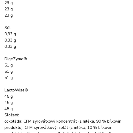
23 g
23 g
23 g
Sůl
0,33 g
0,33 g
0,33 g
DigeZyme®
51 g
51 g
51 g
LactoWise®
45 g
45 g
45 g
Složení:
čokoláda: CFM syrovátkový koncentrát (z mléka, 90 % bílkovin
produktu), CFM syrovátkový izolát (z mléka, 10 % bílkovin