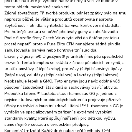
přichutě, na které je výrobce náležitě hrdý a věří, že budete v
tomto ohledu maximálně spokojeni.
Žádné zbytečnosti Při tvorbě produktu pár let zpátky bylo na trhu
naprosto běžné, že většina produktů obsahovala naprosté
zbytečnosti - plnidla, syntetická barviva, kontroverzní sladidla..
Pro hutnější texturu se běžně přidávaly gumy a zahušťovadla.
Podle filozofie firmy Czech Virus tyto věci do čistého proteinu
prostě nepatří, proto v Pure Elite CFM nenajdete žádné plnidla,
zahušťovadla, barviva nebo kontroverzní sladidla.
Enzymy Digezyme® DigeZyme® je unikátní mix pěti specifických
enzymů. Tento komplex se skládá z široce působících enzymů, a
to alfa-amylázy (štěpí škroby), proteázy (štěpí bílkoviny), lipázy
(štěpí tuky), celulázy (štěpí celulózu) a laktázy (štěpí laktózu).
Neobsahuje lepek a GMO. Tyto enzymy jsou navíc odolné vůči
působení žaludečních šťáv, čímž si zachovávají trávící aktivitu.
Probiotika Lifeinu™ Lactobacillus rhamnosus GG je jednou z
nejvíce studovaných probiotických bakterií a projevuje příznivé
účinky na trávicí a imunitní zdraví. LifeinU ™ L. rhamnosus GG je
vyráběn ve specializovaném zařízení s extrémně vysokými
standardy kvality, které splňují nařízení i pro dětskou výživu,
samozřejmě v souladu s evropskými předpisy.
Koncentrát + Izolát Každý druh nabízí určité výhody. CFM