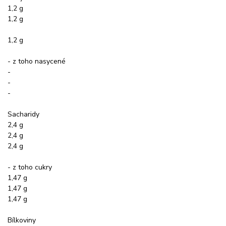
1,2 g
1,2 g
1,2 g
- z toho nasycené
-
-
-
Sacharidy
2,4 g
2,4 g
2,4 g
- z toho cukry
1,47 g
1,47 g
1,47 g
Bílkoviny