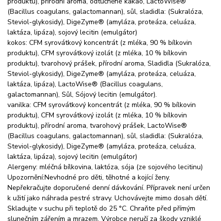
produktu), přírodní aroma, odtučněné kakao, LactoWise®
(Bacillus coagulans, galactomannan), sůl, sladidla: (Sukralóza,
Steviol-glykosidy), DigeZyme® (amyláza, proteáza, celuáza,
laktáza, lipáza), sojový lecitin (emulgátor)
kokos: CFM syrovátkový koncentrát (z mléka, 90 % bílkovin
produktu), CFM syrovátkový izolát (z mléka, 10 % bílkovin
produktu), tvarohový prášek, přírodní aroma, Sladidla (Sukralóza,
Steviol-glykosidy), DigeZyme® (amyláza, proteáza, celuáza,
laktáza, lipáza), LactoWise® (Bacillus coagulans,
galactomannan), Sůl, Sójový lecitin (emulgátor).
vanilka: CFM syrovátkový koncentrát (z mléka, 90 % bílkovin
produktu), CFM syrovátkový izolát (z mléka, 10 % bílkovin
produktu), přírodní aroma, tvarohový prášek, LactoWise®
(Bacillus coagulans, galactomannan), sůl, sladidla: (Sukralóza,
Steviol-glykosidy), DigeZyme® (amyláza, proteáza, celuáza,
laktáza, lipáza), sojový lecitin (emulgátor)
Alergeny: mléčná bílkovina, laktóza, sója (ze sojového lecitinu)
Upozornění:Nevhodné pro děti, těhotné a kojící ženy.
Nepřekračujte doporučené denní dávkování. Přípravek není určen
k užití jako náhrada pestré stravy. Uchovávejte mimo dosah dětí.
Skladujte v suchu při teplotě do 25 °C. Chraňte před přímým
slunečním zářením a mrazem. Výrobce neručí za škody vzniklé