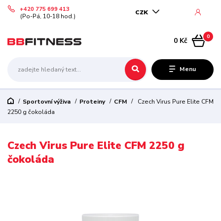
+420 775 699 413
CZK
(Po-Pá, 10-18 hod.)
0
0 Kč
Menu
Sportovní výživa
Proteiny
CFM
Czech Virus Pure Elite CFM
2250 g čokoláda
Czech Virus Pure Elite CFM 2250 g
čokoláda