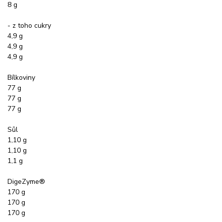
8 g
- z toho cukry
4,9 g
4,9 g
4,9 g
Bílkoviny
77 g
77 g
77 g
Sůl
1,10 g
1,10 g
1,1 g
DigeZyme®
170 g
170 g
170 g