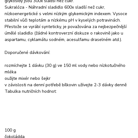
glykosidy jsou 300x sladší než cukr.
Sukralóza - Náhradní sladidlo 600x sladší než cukr,
nízkoenergetické s velmi nízkým glykemickým indexem. Vysoce
stabilní vůči teplotám a nízkému pH v kyselých potravinách.
Přestože se vyrábí synteticky, je považována za nejbezpečnější
úmělé sladidlo (žádné kontroverzní diskuze o rakovině jako u
aspartamu, cyklamátu sodném, acesulfamu draselném atd.).
Doporučené dávkování:
rozmíchejte 1 dávku (30 g) ve 150 ml vody nebo nízkotučného
mléka
oužijte mixér nebo šejkr
v závislosti na denní potřebě bílkovin užívejte 2-3 dávky denně
Tabulka nutričních hodnot:
100 g
čokoládda