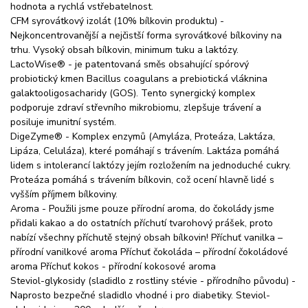
hodnota a rychlá vstřebatelnost.
CFM syrovátkový izolát (10% bílkovin produktu) -
Nejkoncentrovanější a nejčistší forma syrovátkové bílkoviny na
trhu. Vysoký obsah bílkovin, minimum tuku a laktózy.
LactoWise® - je patentovaná směs obsahující spórový
probiotický kmen Bacillus coagulans a prebiotická vláknina
galaktooligosacharidy (GOS). Tento synergický komplex
podporuje zdraví střevního mikrobiomu, zlepšuje trávení a
posiluje imunitní systém.
DigeZyme® - Komplex enzymů (Amyláza, Proteáza, Laktáza,
Lipáza, Celuláza), které pomáhají s trávením. Laktáza pomáhá
lidem s intolerancí laktózy jejím rozložením na jednoduché cukry.
Proteáza pomáhá s trávením bílkovin, což ocení hlavně lidé s
vyšším příjmem bílkoviny.
Aroma - Použili jsme pouze přírodní aroma, do čokolády jsme
přidali kakao a do ostatních příchutí tvarohový prášek, proto
nabízí všechny příchutě stejný obsah bílkovin! Příchuť vanilka –
přírodní vanilkové aroma Příchuť čokoláda – přírodní čokoládové
aroma Příchuť kokos - přírodní kokosové aroma
Steviol-glykosidy (sladidlo z rostliny stévie - přírodního původu) -
Naprosto bezpečné sladidlo vhodné i pro diabetiky. Steviol-