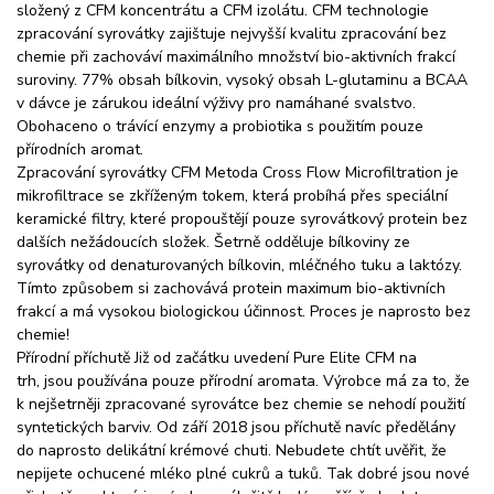
složený z CFM koncentrátu a CFM izolátu. CFM technologie
zpracování syrovátky zajištuje nejvyšší kvalitu zpracování bez
chemie při zachováví maximálního množství bio-aktivních frakcí
suroviny. 77% obsah bílkovin, vysoký obsah L-glutaminu a BCAA
v dávce je zárukou ideální výživy pro namáhané svalstvo.
Obohaceno o trávící enzymy a probiotika s použitím pouze
přírodních aromat.
Zpracování syrovátky CFM Metoda Cross Flow Microfiltration je
mikrofiltrace se zkříženým tokem, která probíhá přes speciální
keramické filtry, které propouštějí pouze syrovátkový protein bez
dalších nežádoucích složek. Šetrně odděluje bílkoviny ze
syrovátky od denaturovaných bílkovin, mléčného tuku a laktózy.
Tímto způsobem si zachovává protein maximum bio-aktivních
frakcí a má vysokou biologickou účinnost. Proces je naprosto bez
chemie!
Přírodní příchutě Již od začátku uvedení Pure Elite CFM na
trh, jsou používána pouze přírodní aromata. Výrobce má za to, že
k nejšetrněji zpracované syrovátce bez chemie se nehodí použití
syntetických barviv. Od září 2018 jsou příchutě navíc předělány
do naprosto delikátní krémové chuti. Nebudete chtít uvěřit, že
nepijete ochucené mléko plné cukrů a tuků. Tak dobré jsou nové