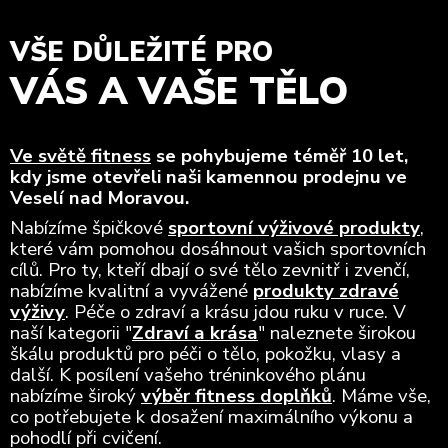
VŠE DŮLEŽITÉ PRO
VÁS A VAŠE TĚLO
Ve světě fitness
se pohybujeme téměř 10 let,
kdy jsme otevřeli naši kamennou prodejnu ve
Veselí nad Moravou.
Nabízíme špičkové
sportovní výživové produkty
,
které vám pomohou dosáhnout vašich sportovních
cílů. Pro ty, kteří dbají o své tělo zevnitř i zvenčí,
nabízíme kvalitní a vyvážené
produkty zdravé
výživy
. Péče o zdraví a krásu jdou ruku v ruce. V
naší kategorii "
Zdraví a krása
" naleznete širokou
škálu produktů pro péči o tělo, pokožku, vlasy a
další. K posílení vašeho tréninkového plánu
nabízíme široký
výběr fitness doplňků
. Máme vše,
co potřebujete k dosažení maximálního výkonu a
pohodlí při cvičení.