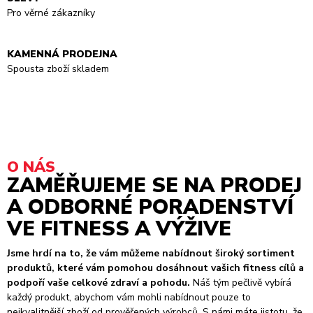
Pro věrné zákazníky
KAMENNÁ PRODEJNA
Spousta zboží skladem
O NÁS
ZAMĚŘUJEME SE NA PRODEJ
A ODBORNÉ PORADENSTVÍ
VE FITNESS A VÝŽIVE
Jsme hrdí na to, že vám můžeme nabídnout široký sortiment
produktů, které vám pomohou dosáhnout vašich fitness cílů a
podpoří vaše celkové zdraví a pohodu.
Náš tým pečlivě vybírá
každý produkt, abychom vám mohli nabídnout pouze to
nejkvalitnější zboží od prověřených výrobců. S námi máte jistotu, že