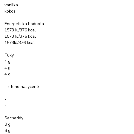
vanilka
kokos
Energetická hodnota
1573 kJ/376 kcal
1573 kJ/376 kcal
1573kJ/376 kcal
Tuky
4 g
4 g
4 g
- z toho nasycené
-
-
-
Sacharidy
8 g
8 g