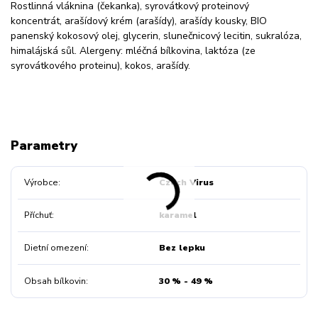
Rostlinná vláknina (čekanka), syrovátkový proteinový
koncentrát, arašídový krém (arašídy), arašídy kousky, BIO
panenský kokosový olej, glycerin, slunečnicový lecitin, sukralóza,
himalájská sůl. Alergeny: mléčná bílkovina, laktóza (ze
syrovátkového proteinu), kokos, arašídy.
Parametry
Výrobce
Czech Virus
Příchuť
karamel
Dietní omezení
Bez lepku
Obsah bílkovin
30 % - 49 %