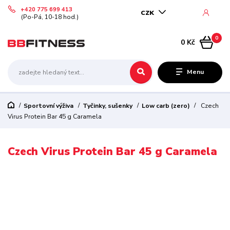
+420 775 699 413
CZK
(Po-Pá, 10-18 hod.)
0
0 Kč
Menu
Sportovní výživa
Tyčinky, sušenky
Low carb (zero)
Czech
Virus Protein Bar 45 g Caramela
Czech Virus Protein Bar 45 g Caramela