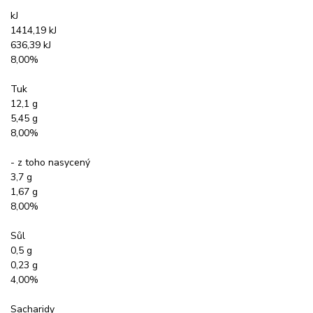
kJ
1414,19 kJ
636,39 kJ
8,00%
Tuk
12,1 g
5,45 g
8,00%
- z toho nasycený
3,7 g
1,67 g
8,00%
Sůl
0,5 g
0,23 g
4,00%
Sacharidy