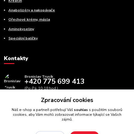
Kreatin
Anabolizéry a nakopávače
Ořechové krémy, másla
Aminokyseliny
Speciální balíčky
Kontakty
Bronislav Trusík
+420 775 699 413
(Po-Pá, 10-18 hod.)
Zpracování cookies
info@bbfitness.cz
Náš e-shop a partneři potřebují Váš
souhlas
s použitím souborů
cookies, aby Vám mohli zobrazovat informace týkající se Vašich
zájmů.