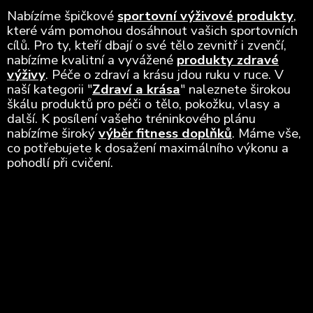
Nabízíme špičkové
sportovní výživové produkty
,
které vám pomohou dosáhnout vašich sportovních
cílů. Pro ty, kteří dbají o své tělo zevnitř i zvenčí,
nabízíme kvalitní a vyvážené
produkty zdravé
výživy
. Péče o zdraví a krásu jdou ruku v ruce. V
naší kategorii "
Zdraví a krása
" naleznete širokou
škálu produktů pro péči o tělo, pokožku, vlasy a
další. K posílení vašeho tréninkového plánu
nabízíme široký
výběr fitness doplňků
. Máme vše,
co potřebujete k dosažení maximálního výkonu a
pohodlí při cvičení.