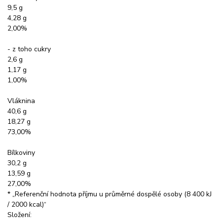
9,5 g
4,28 g
2,00%
- z toho cukry
2,6 g
1,17 g
1,00%
Vláknina
40,6 g
18,27 g
73,00%
Bílkoviny
30,2 g
13,59 g
27,00%
* „Referenční hodnota příjmu u průměrné dospělé osoby (8 400 kJ
/ 2000 kcal)“
Složení: