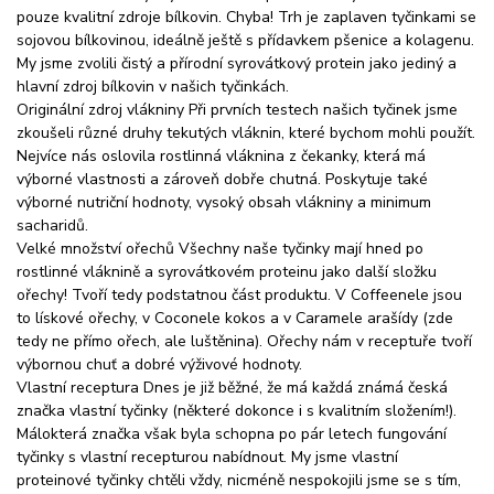
pouze kvalitní zdroje bílkovin. Chyba! Trh je zaplaven tyčinkami se
sojovou bílkovinou, ideálně ještě s přídavkem pšenice a kolagenu.
My jsme zvolili čistý a přírodní syrovátkový protein jako jediný a
hlavní zdroj bílkovin v našich tyčinkách.
Originální zdroj vlákniny Při prvních testech našich tyčinek jsme
zkoušeli různé druhy tekutých vláknin, které bychom mohli použít.
Nejvíce nás oslovila rostlinná vláknina z čekanky, která má
výborné vlastnosti a zároveň dobře chutná. Poskytuje také
výborné nutriční hodnoty, vysoký obsah vlákniny a minimum
sacharidů.
Velké množství ořechů Všechny naše tyčinky mají hned po
rostlinné vláknině a syrovátkovém proteinu jako další složku
ořechy! Tvoří tedy podstatnou část produktu. V Coffeenele jsou
to lískové ořechy, v Coconele kokos a v Caramele arašídy (zde
tedy ne přímo ořech, ale luštěnina). Ořechy nám v receptuře tvoří
výbornou chuť a dobré výživové hodnoty.
Vlastní receptura Dnes je již běžné, že má každá známá česká
značka vlastní tyčinky (některé dokonce i s kvalitním složením!).
Málokterá značka však byla schopna po pár letech fungování
tyčinky s vlastní recepturou nabídnout. My jsme vlastní
proteinové tyčinky chtěli vždy, nicméně nespokojili jsme se s tím,