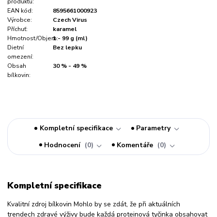
produktu:
EAN kód:
8595661000923
Výrobce:
Czech Virus
Příchuť:
karamel
Hmotnost/Objem:
1 - 99 g (ml)
Dietní
Bez lepku
omezení:
Obsah
30 % - 49 %
bílkovin:
Kompletní specifikace
Parametry
Hodnocení
0
Komentáře
0
Kompletní specifikace
Kvalitní zdroj bílkovin Mohlo by se zdát, že při aktuálních
trendech zdravé výživy bude každá proteinová tyčinka obsahovat