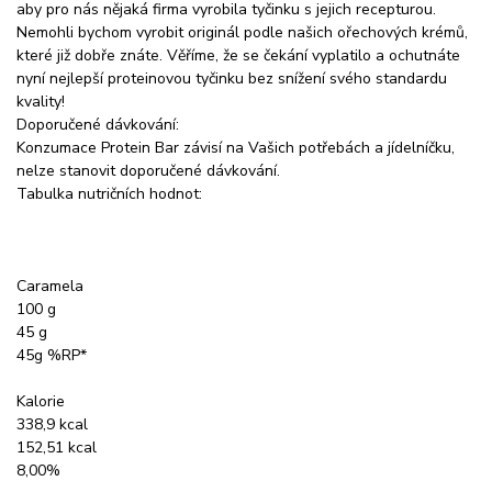
aby pro nás nějaká firma vyrobila tyčinku s jejich recepturou.
Nemohli bychom vyrobit originál podle našich ořechových krémů,
které již dobře znáte. Věříme, že se čekání vyplatilo a ochutnáte
nyní nejlepší proteinovou tyčinku bez snížení svého standardu
kvality!
Doporučené dávkování:
Konzumace Protein Bar závisí na Vašich potřebách a jídelníčku,
nelze stanovit doporučené dávkování.
Tabulka nutričních hodnot:
Caramela
100 g
45 g
45g %RP*
Kalorie
338,9 kcal
152,51 kcal
8,00%