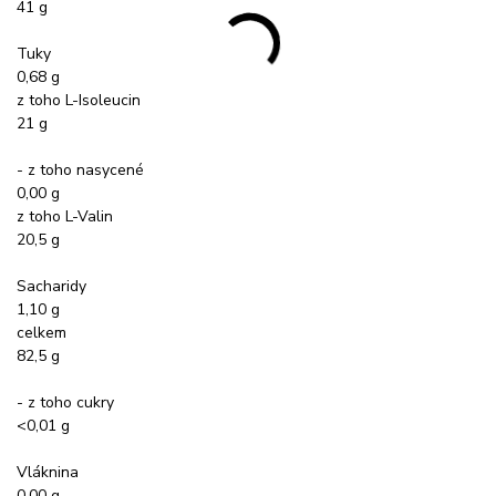
41 g
Tuky
0,68 g
z toho L-Isoleucin
21 g
- z toho nasycené
0,00 g
z toho L-Valin
20,5 g
Sacharidy
1,10 g
celkem
82,5 g
- z toho cukry
<0,01 g
Vláknina
0,00 g