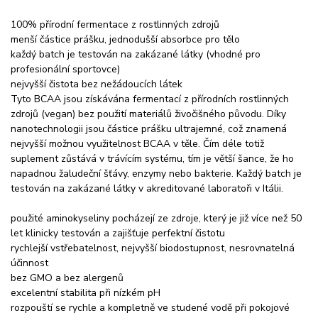
100% přírodní fermentace z rostlinných zdrojů
menší částice prášku, jednodušší absorbce pro tělo
každý batch je testován na zakázané látky (vhodné pro
profesionální sportovce)
nejvyšší čistota bez nežádoucích látek
Tyto BCAA jsou získávána fermentací z přírodních rostlinných
zdrojů (vegan) bez použití materiálů živočišného původu. Díky
nanotechnologii jsou částice prášku ultrajemné, což znamená
nejvyšší možnou využitelnost BCAA v těle. Čím déle totiž
suplement zůstává v trávícím systému, tím je větší šance, že ho
napadnou žaludeční šťávy, enzymy nebo bakterie. Každý batch je
testován na zakázané látky v akreditované laboratoři v Itálii.
použité aminokyseliny pocházejí ze zdroje, který je již více než 50
let klinicky testován a zajišťuje perfektní čistotu
rychlejší vstřebatelnost, nejvyšší biodostupnost, nesrovnatelná
účinnost
bez GMO a bez alergenů
excelentní stabilita při nízkém pH
rozpouští se rychle a kompletně ve studené vodě při pokojové