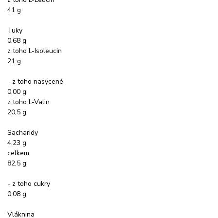
41 g
Tuky
0,68 g
z toho L-Isoleucin
21 g
- z toho nasycené
0,00 g
z toho L-Valin
20,5 g
Sacharidy
4,23 g
celkem
82,5 g
- z toho cukry
0,08 g
Vláknina