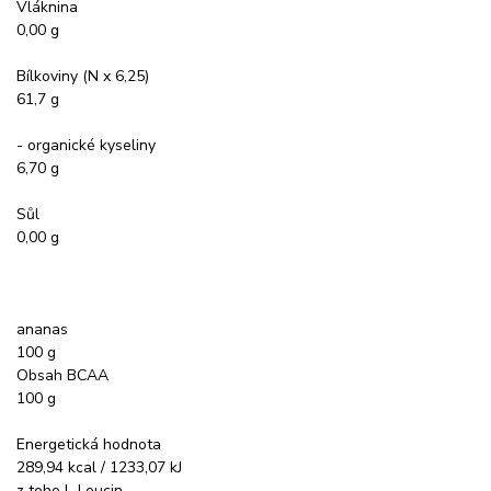
Vláknina
0,00 g
Bílkoviny (N x 6,25)
61,7 g
- organické kyseliny
6,70 g
Sůl
0,00 g
ananas
100 g
Obsah BCAA
100 g
Energetická hodnota
289,94 kcal / 1233,07 kJ
z toho L-Leucin