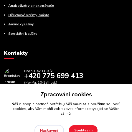
Anabolizéry a nakopávače
Ořechové krémy, másla
Aminokyseliny
Speciální balíčky
Kontakty
Bronislav Trusík
+420 775 699 413
(Po-Pá, 10-18 hod.)
Zpracování cookies
info@bbfitness.cz
Náš e-shop a partneři potřebují Váš
souhlas
s použitím souborů
cookies, aby Vám mohli zobrazovat informace týkající se Vašich
zájmů.
Souhlasím
Nastavení