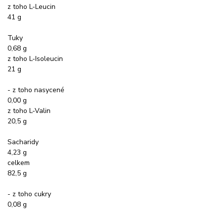
z toho L-Leucin
41 g
Tuky
0,68 g
z toho L-Isoleucin
21 g
- z toho nasycené
0,00 g
z toho L-Valin
20,5 g
Sacharidy
4,23 g
celkem
82,5 g
- z toho cukry
0,08 g