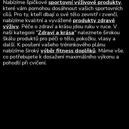
Nabízíme špičkové
sportovní výživové produkty
,
které vám pomohou dosáhnout vašich sportovních
cílů. Pro ty, kteří dbají o své tělo zevnitř i zvenčí,
nabízíme kvalitní a vyvážené
produkty zdravé
výživy
. Péče o zdraví a krásu jdou ruku v ruce. V
naší kategorii "
Zdraví a krása
" naleznete širokou
škálu produktů pro péči o tělo, pokožku, vlasy a
další. K posílení vašeho tréninkového plánu
nabízíme široký
výběr fitness doplňků
. Máme vše,
co potřebujete k dosažení maximálního výkonu a
pohodlí při cvičení.