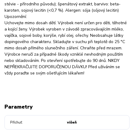
stévie - přírodního původu); špenátový extrakt, barvivo: beta-
karoten, sojový lecitin (<0,7 %). Alergen: sója (sójový lecitin)
Upozornění:
Uchovejte mimo dosah dětí. Výrobek není určen pro děti, těhotné
a kojící ženy. Výrobek vyroben v závodě zpracovávajícím mléko,
vajíčka, sojové boby, korýše, rybí olej, ořechy. Neobsahuje látky
dopingového charakteru. Skladujte v suchu při teplotě do 25 °C
mimo dosah přímého slunečního záření. Chraňte před mrazem.
Výrobce neručí za případné škody vzniklé nevhodným použitím
nebo skladováním. Po otevření spotřebujte do 90 dnů. NIKDY
NEPŘEKRAČUJTE DOPORUČENOU DÁVKU! Před užíváním se
vždy poraďte se svým ošetřujícím lékařem!
Parametry
Příchuť
višeň