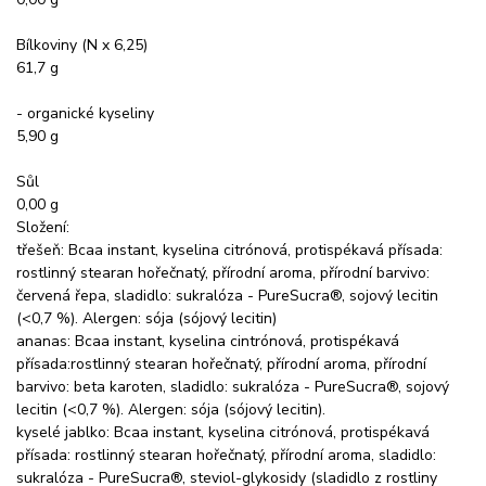
Bílkoviny (N x 6,25)
61,7 g
- organické kyseliny
5,90 g
Sůl
0,00 g
Složení:
třešeň: Bcaa instant, kyselina citrónová, protispékavá přísada:
rostlinný stearan hořečnatý, přírodní aroma, přírodní barvivo:
červená řepa, sladidlo: sukralóza - PureSucra®, sojový lecitin
(<0,7 %). Alergen: sója (sójový lecitin)
ananas: Bcaa instant, kyselina cintrónová, protispékavá
přísada:rostlinný stearan hořečnatý, přírodní aroma, přírodní
barvivo: beta karoten, sladidlo: sukralóza - PureSucra®, sojový
lecitin (<0,7 %). Alergen: sója (sójový lecitin).
kyselé jablko: Bcaa instant, kyselina citrónová, protispékavá
přísada: rostlinný stearan hořečnatý, přírodní aroma, sladidlo:
sukralóza - PureSucra®, steviol-glykosidy (sladidlo z rostliny