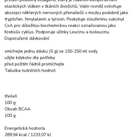
elastických vláken v tkáních živočichů. Valin rovněž ovlivňuje
absorpci některých nervových přenašečů v mozku podobně jako
tryptofan, fenylalanin a tyrosin. Poskytuje sloučeninu sukcinyl
CoA pro důležitou biochemickou reakci označovanou jako
Krebsův cyklus. Podporuje účinky Leucinu a Isoleucinu.
Doporučené dávkování:
smíchejte jednu dávku (5 g) se 150-250 ml vody
užijte kdykoliv dle potřeby
před požitím řádně promíchejte
Tabulka nutričních hodnot:
třešeň
100 g
Obsah BCAA
100 g
Energetická hodnota
289,94 kcal / 1233,07 kJ