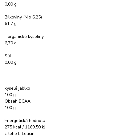
0,00 g
Bílkoviny (N x 6,25)
61,7 g
- organické kyseliny
6,70 g
Sůl
0,00 g
kyselé jablko
100 g
Obsah BCAA
100 g
Energetická hodnota
275 kcal / 1169,50 kJ
z toho L-Leucin