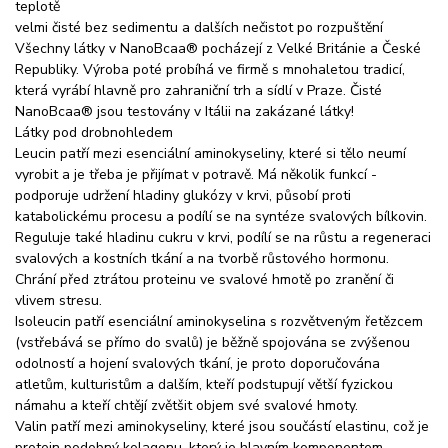
teplotě
velmi čisté bez sedimentu a dalších nečistot po rozpuštění
Všechny látky v NanoBcaa® pocházejí z Velké Británie a České
Republiky. Výroba poté probíhá ve firmě s mnohaletou tradicí,
která vyrábí hlavně pro zahraniční trh a sídlí v Praze. Čisté
NanoBcaa® jsou testovány v Itálii na zakázané látky!
Látky pod drobnohledem
Leucin patří mezi esenciální aminokyseliny, které si tělo neumí
vyrobit a je třeba je přijímat v potravě. Má několik funkcí -
podporuje udržení hladiny glukózy v krvi, působí proti
katabolickému procesu a podílí se na syntéze svalových bílkovin.
Reguluje také hladinu cukru v krvi, podílí se na růstu a regeneraci
svalových a kostních tkání a na tvorbě růstového hormonu.
Chrání před ztrátou proteinu ve svalové hmotě po zranění či
vlivem stresu.
Isoleucin patří esenciální aminokyselina s rozvětveným řetězcem
(vstřebává se přímo do svalů) je běžně spojována se zvýšenou
odolností a hojení svalových tkání, je proto doporučována
atletům, kulturistům a dalším, kteří podstupují větší fyzickou
námahu a kteří chtějí zvětšit objem své svalové hmoty.
Valin patří mezi aminokyseliny, které jsou součástí elastinu, což je
protein podobný kolagenu, který je hlavním komponentem