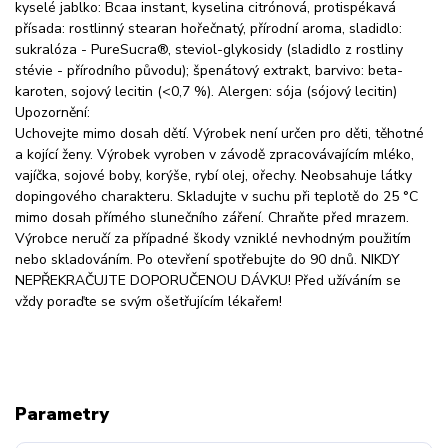
kyselé jablko: Bcaa instant, kyselina citrónová, protispékavá
přísada: rostlinný stearan hořečnatý, přírodní aroma, sladidlo:
sukralóza - PureSucra®, steviol-glykosidy (sladidlo z rostliny
stévie - přírodního původu); špenátový extrakt, barvivo: beta-
karoten, sojový lecitin (<0,7 %). Alergen: sója (sójový lecitin)
Upozornění:
Uchovejte mimo dosah dětí. Výrobek není určen pro děti, těhotné
a kojící ženy. Výrobek vyroben v závodě zpracovávajícím mléko,
vajíčka, sojové boby, korýše, rybí olej, ořechy. Neobsahuje látky
dopingového charakteru. Skladujte v suchu při teplotě do 25 °C
mimo dosah přímého slunečního záření. Chraňte před mrazem.
Výrobce neručí za případné škody vzniklé nevhodným použitím
nebo skladováním. Po otevření spotřebujte do 90 dnů. NIKDY
NEPŘEKRAČUJTE DOPORUČENOU DÁVKU! Před užíváním se
vždy poraďte se svým ošetřujícím lékařem!
Parametry