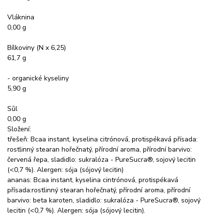
Vláknina
0,00 g
Bílkoviny (N x 6,25)
61,7 g
- organické kyseliny
5,90 g
Sůl
0,00 g
Složení:
třešeň: Bcaa instant, kyselina citrónová, protispékavá přísada:
rostlinný stearan hořečnatý, přírodní aroma, přírodní barvivo:
červená řepa, sladidlo: sukralóza - PureSucra®, sojový lecitin
(<0,7 %). Alergen: sója (sójový lecitin)
ananas: Bcaa instant, kyselina cintrónová, protispékavá
přísada:rostlinný stearan hořečnatý, přírodní aroma, přírodní
barvivo: beta karoten, sladidlo: sukralóza - PureSucra®, sojový
lecitin (<0,7 %). Alergen: sója (sójový lecitin).