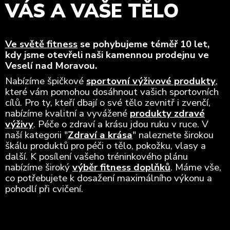
VÁS A VAŠE TĚLO
Ve světě fitness
se pohybujeme téměř 10 let,
kdy jsme otevřeli naši kamennou prodejnu ve
Veselí nad Moravou.
Nabízíme špičkové
sportovní výživové produkty
,
které vám pomohou dosáhnout vašich sportovních
cílů. Pro ty, kteří dbají o své tělo zevnitř i zvenčí,
nabízíme kvalitní a vyvážené
produkty zdravé
výživy
. Péče o zdraví a krásu jdou ruku v ruce. V
naší kategorii "
Zdraví a krása
" naleznete širokou
škálu produktů pro péči o tělo, pokožku, vlasy a
další. K posílení vašeho tréninkového plánu
nabízíme široký
výběr fitness doplňků
. Máme vše,
co potřebujete k dosažení maximálního výkonu a
pohodlí při cvičení.