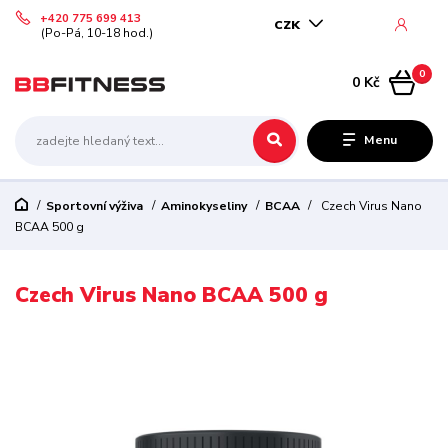
+420 775 699 413
CZK
(Po-Pá, 10-18 hod.)
0
0 Kč
Menu
Sportovní výživa
Aminokyseliny
BCAA
Czech Virus Nano
BCAA 500 g
Czech Virus Nano BCAA 500 g