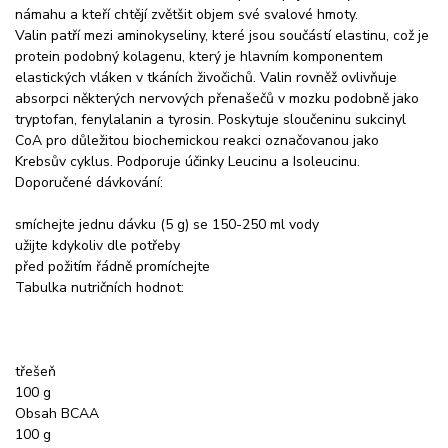
námahu a kteří chtějí zvětšit objem své svalové hmoty.
Valin patří mezi aminokyseliny, které jsou součástí elastinu, což je
protein podobný kolagenu, který je hlavním komponentem
elastických vláken v tkáních živočichů. Valin rovněž ovlivňuje
absorpci některých nervových přenašečů v mozku podobně jako
tryptofan, fenylalanin a tyrosin. Poskytuje sloučeninu sukcinyl
CoA pro důležitou biochemickou reakci označovanou jako
Krebsův cyklus. Podporuje účinky Leucinu a Isoleucinu.
Doporučené dávkování:
smíchejte jednu dávku (5 g) se 150-250 ml vody
užijte kdykoliv dle potřeby
před požitím řádně promíchejte
Tabulka nutričních hodnot:
třešeň
100 g
Obsah BCAA
100 g