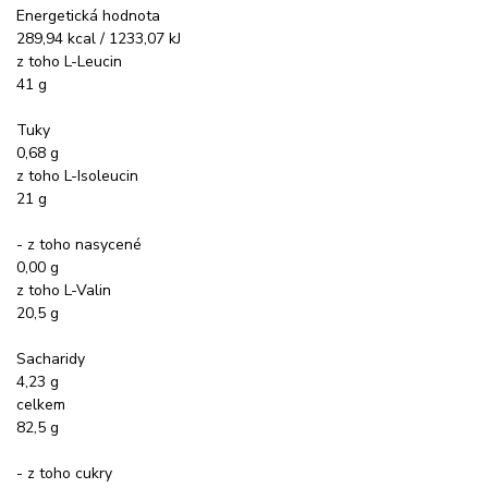
Energetická hodnota
289,94 kcal / 1233,07 kJ
z toho L-Leucin
41 g
Tuky
0,68 g
z toho L-Isoleucin
21 g
- z toho nasycené
0,00 g
z toho L-Valin
20,5 g
Sacharidy
4,23 g
celkem
82,5 g
- z toho cukry