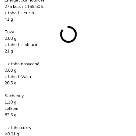
Energetická hodnota
275 kcal / 1169,50 kJ
z toho L-Leucin
41 g
Tuky
0,68 g
z toho L-Isoleucin
21 g
- z toho nasycené
0,00 g
z toho L-Valin
20,5 g
Sacharidy
1,10 g
celkem
82,5 g
- z toho cukry
<0,01 g