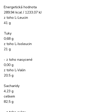
Energetická hodnota
289,94 kcal / 1233,07 kJ
z toho L-Leucin
41 g
Tuky
0,68 g
z toho L-Isoleucin
21 g
- z toho nasycené
0,00 g
z toho L-Valin
20,5 g
Sacharidy
4,23 g
celkem
82,5 g