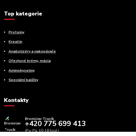
Top kategorie
Proteiny
Kreatin
Anabolizéry a nakopávače
Ořechové krémy, másla
Aminokyseliny
Speciální balíčky
Kontakty
Bronislav Trusík
+420 775 699 413
(Po-Pá, 10-18 hod.)