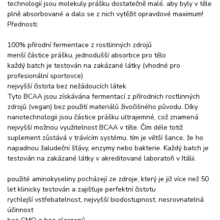
technologií jsou molekuly prášku dostatečně malé, aby byly v těle
plně absorbované a dalo se z nich vytěžit opravdové maximum!
Přednosti:
100% přírodní fermentace z rostlinných zdrojů
menší částice prášku, jednodušší absorbce pro tělo
každý batch je testován na zakázané látky (vhodné pro
profesionální sportovce)
nejvyšší čistota bez nežádoucích látek
Tyto BCAA jsou získávána fermentací z přírodních rostlinných
zdrojů (vegan) bez použití materiálů živočišného původu. Díky
nanotechnologii jsou částice prášku ultrajemné, což znamená
nejvyšší možnou využitelnost BCAA v těle. Čím déle totiž
suplement zůstává v trávícím systému, tím je větší šance, že ho
napadnou žaludeční šťávy, enzymy nebo bakterie. Každý batch je
testován na zakázané látky v akreditované laboratoři v Itálii.
použité aminokyseliny pocházejí ze zdroje, který je již více než 50
let klinicky testován a zajišťuje perfektní čistotu
rychlejší vstřebatelnost, nejvyšší biodostupnost, nesrovnatelná
účinnost