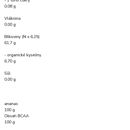
- z toho cukry
0,08 g
Vláknina
0,00 g
Bílkoviny (N x 6,25)
61,7 g
- organické kyseliny
6,70 g
Sůl
0,00 g
ananas
100 g
Obsah BCAA
100 g