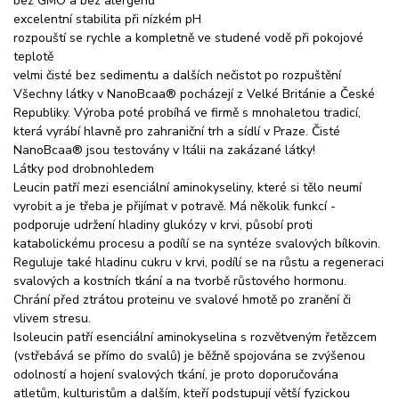
bez GMO a bez alergenů
excelentní stabilita při nízkém pH
rozpouští se rychle a kompletně ve studené vodě při pokojové
teplotě
velmi čisté bez sedimentu a dalších nečistot po rozpuštění
Všechny látky v NanoBcaa® pocházejí z Velké Británie a České
Republiky. Výroba poté probíhá ve firmě s mnohaletou tradicí,
která vyrábí hlavně pro zahraniční trh a sídlí v Praze. Čisté
NanoBcaa® jsou testovány v Itálii na zakázané látky!
Látky pod drobnohledem
Leucin patří mezi esenciální aminokyseliny, které si tělo neumí
vyrobit a je třeba je přijímat v potravě. Má několik funkcí -
podporuje udržení hladiny glukózy v krvi, působí proti
katabolickému procesu a podílí se na syntéze svalových bílkovin.
Reguluje také hladinu cukru v krvi, podílí se na růstu a regeneraci
svalových a kostních tkání a na tvorbě růstového hormonu.
Chrání před ztrátou proteinu ve svalové hmotě po zranění či
vlivem stresu.
Isoleucin patří esenciální aminokyselina s rozvětveným řetězcem
(vstřebává se přímo do svalů) je běžně spojována se zvýšenou
odolností a hojení svalových tkání, je proto doporučována
atletům, kulturistům a dalším, kteří podstupují větší fyzickou