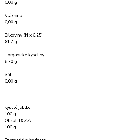
0,08 g
Vláknina
0,00 g
Bílkoviny (N x 6,25)
61,7 g
- organické kyseliny
6,70 g
Sůl
0,00 g
kyselé jablko
100 g
Obsah BCAA
100 g