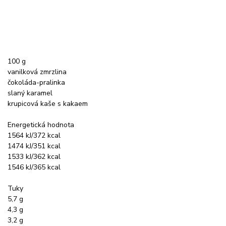
100 g
vanilková zmrzlina
čokoláda-pralinka
slaný karamel
krupicová kaše s kakaem
Energetická hodnota
1564 kJ/372 kcal
1474 kJ/351 kcal
1533 kJ/362 kcal
1546 kJ/365 kcal
Tuky
5,7 g
4,3 g
3,2 g