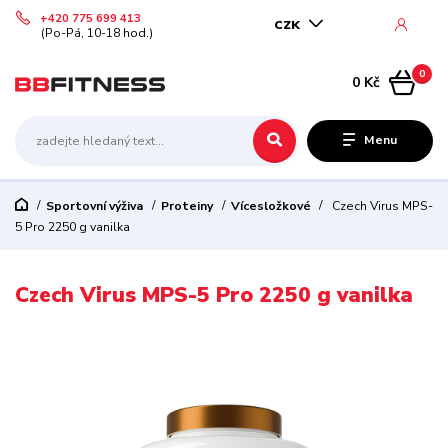
+420 775 699 413
CZK
(Po-Pá, 10-18 hod.)
0
0 Kč
Menu
Sportovní výživa
Proteiny
Vícesložkové
Czech Virus MPS-
5 Pro 2250 g vanilka
Czech Virus MPS-5 Pro 2250 g vanilka