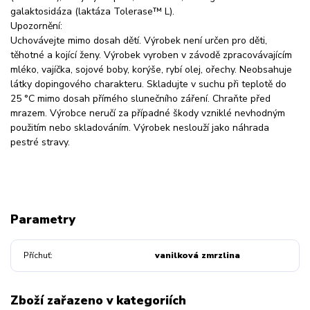
galaktosidáza (laktáza Tolerase™ L).
Upozornění:
Uchovávejte mimo dosah dětí. Výrobek není určen pro děti,
těhotné a kojící ženy. Výrobek vyroben v závodě zpracovávajícím
mléko, vajíčka, sojové boby, korýše, rybí olej, ořechy. Neobsahuje
látky dopingového charakteru. Skladujte v suchu při teplotě do
25 °C mimo dosah přímého slunečního záření. Chraňte před
mrazem. Výrobce neručí za případné škody vzniklé nevhodným
použitím nebo skladováním. Výrobek neslouží jako náhrada
pestré stravy.
Parametry
Příchuť
vanilková zmrzlina
Zboží zařazeno v kategoriích