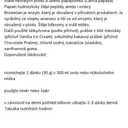
šťávě nezralých plodů a latexu papajovníku (Carica papaya).
Papain hydrolyticky štěpí peptidy, amidy i estery.
Bromelain je enzym, který je obsažený v přírodních produktech. Je
vyráběný ze stopky ananasu a liší se od enzymu, který je
obsažený v plodu. Štěpí bílkoviny a sráží mléko.
Další použité látkyAroma (podle příchuti), prášek z bílé čokolády
(příchuť Vanilla Ice Cream), odtučněný kakaový prášek (příchuť
Chocolate Praline), chlorid sodný, sukralóza (sladidlo),
xanthanová guma.
Doporučené dávkování:
rozmíchejte 1 dávku (30 g) v 300 ml vody nebo nízkotučného
mléka
použijte mixér nebo šejkr
v závislosti na denní potřebě bílkovin užívejte 2-3 dávky denně
Tabulka nutričních hodnot: