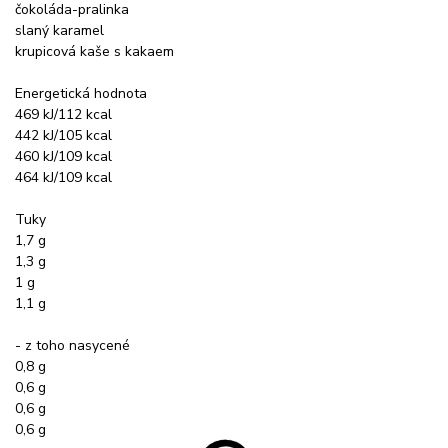
čokoláda-pralinka
slaný karamel
krupicová kaše s kakaem
Energetická hodnota
469 kJ/112 kcal
442 kJ/105 kcal
460 kJ/109 kcal
464 kJ/109 kcal
Tuky
1,7 g
1,3 g
1 g
1,1 g
- z toho nasycené
0,8 g
0,6 g
0,6 g
0,6 g