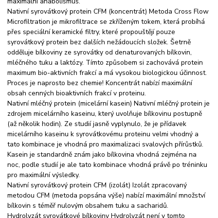
maximální anabolismus.
Nativní syrovátkový protein CFM (koncentrát) Metoda Cross Flow
Microfiltration je mikrofiltrace se zkříženým tokem, která probíhá
přes speciální keramické filtry, které propouštějí pouze
syrovátkový protein bez dalších nežádoucích složek. Šetrně
odděluje bílkoviny ze syrovátky od denaturovaných bílkovin,
mléčného tuku a laktózy. Tímto způsobem si zachovává protein
maximum bio-aktivních frakcí a má vysokou biologickou účinnost.
Proces je naprosto bez chemie! Koncentrát nabízí maximální
obsah cenných bioaktivních frakcí v proteinu.
Nativní mléčný protein (micelární kasein) Nativní mléčný protein je
zdrojem micelárního kaseinu, který uvolňuje bílkovinu postupně
(až několik hodin). Ze studií jasně vyplynulo, že je přídavek
micelárního kaseinu k syrovátkovému proteinu velmi vhodný a
tato kombinace je vhodná pro maximalizaci svalových přírůstků.
Kasein je standardně znám jako bílkovina vhodná zejména na
noc, podle studií je ale tato kombinace vhodná právě po tréninku
pro maximální výsledky.
Nativní syrovátkový protein CFM (izolát) Izolát zpracovaný
metodou CFM (metoda popsána výše) nabízí maximální množství
bílkovin s téměř nulovým obsahem tuku a sacharidů.
Hydrolyzát syrovátkové bílkoviny Hydrolyzát není v tomto