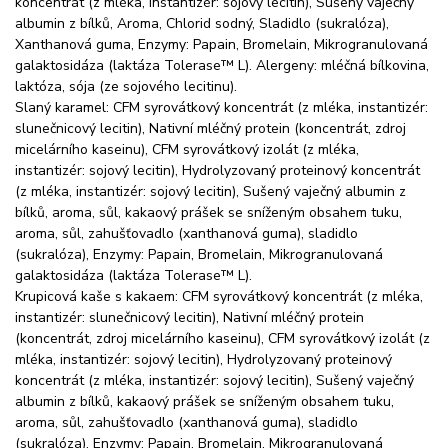
koncentrát (z mléka, instantizér: sojový lecitin), Sušený vaječný
albumin z bílků, Aroma, Chlorid sodný, Sladidlo (sukralóza),
Xanthanová guma, Enzymy: Papain, Bromelain, Mikrogranulovaná
galaktosidáza (laktáza Tolerase™ L). Alergeny: mléčná bílkovina,
laktóza, sója (ze sojového lecitinu).
Slaný karamel: CFM syrovátkový koncentrát (z mléka, instantizér:
slunečnicový lecitin), Nativní mléčný protein (koncentrát, zdroj
micelárního kaseinu), CFM syrovátkový izolát (z mléka,
instantizér: sojový lecitin), Hydrolyzovaný proteinový koncentrát
(z mléka, instantizér: sojový lecitin), Sušený vaječný albumin z
bílků, aroma, sůl, kakaový prášek se sníženým obsahem tuku,
aroma, sůl, zahušťovadlo (xanthanová guma), sladidlo
(sukralóza), Enzymy: Papain, Bromelain, Mikrogranulovaná
galaktosidáza (laktáza Tolerase™ L).
Krupicová kaše s kakaem: CFM syrovátkový koncentrát (z mléka,
instantizér: slunečnicový lecitin), Nativní mléčný protein
(koncentrát, zdroj micelárního kaseinu), CFM syrovátkový izolát (z
mléka, instantizér: sojový lecitin), Hydrolyzovaný proteinový
koncentrát (z mléka, instantizér: sojový lecitin), Sušený vaječný
albumin z bílků, kakaový prášek se sníženým obsahem tuku,
aroma, sůl, zahušťovadlo (xanthanová guma), sladidlo
(sukralóza), Enzymy: Papain, Bromelain, Mikrogranulovaná