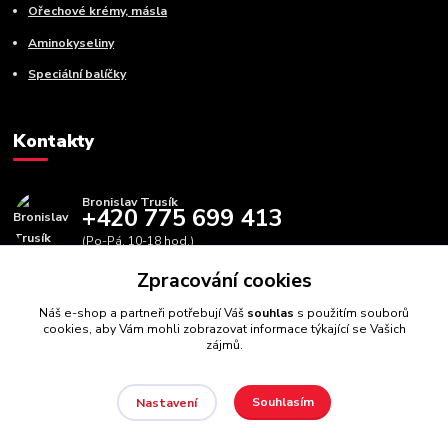
Ořechové krémy, másla
Aminokyseliny
Speciální balíčky
Kontakty
Bronislav Trusík
+420 775 699 413
(Po-Pá, 10-18 hod.)
Zpracování cookies
info@bbfitness.cz
Náš e-shop a partneři potřebují Váš
souhlas
s použitím souborů
cookies, aby Vám mohli zobrazovat informace týkající se Vašich
zájmů.
Souhlasím
Nastavení
BBfintess.cz -
Fitness doplňky a zdravá výživa
//
Webdesign
:
Poradnyweb.cz // Všechna práva vyhrazena