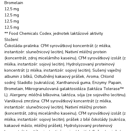
Bromelain
12,5 mg
12,5 mg
12,5 mg
12,5 mg
** Food Chemicals Codex, jednotek laktázové aktivity
Složení:
Čokoláda-pralinka: CFM syrovátkový koncentrát (z mléka,
instantizér: slunečnicový lecitin), Nativní mléčný protein
(koncentrát, zdroj micelárního kaseinu), CFM syrovátkový izolát (z
mléka, instantizér: sojový lecitin), Hydrolyzovaný proteinový
koncentrát (z mléka, instantizér: sojový lecitin), Sušený vaječný
albumin z bílků, Odtučněný kakaový prášek, Aroma, Chlorid
sodný, Sladidlo (sukralóza), Xanthanová guma, Enzymy: Papain,
Bromelain, Mikrogranulovaná galaktosidáza (laktáza Tolerase™
L). Alergeny: mléčná bílkovina, laktóza, sója (ze sojového lecitinu).
Vanilková zmrzlina: CFM syrovátkový koncentrát (z mléka,
instantizér: slunečnicový lecitin), Nativní mléčný protein
(koncentrát, zdroj micelárního kaseinu), CFM syrovátkový izolát (z
mléka, instantizér: sojový lecitin), prášek z bílé čokolády (sukróza,
kakaové máslo, mléčný prášek), Hydrolyzovaný proteinový