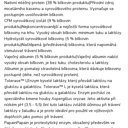
Nativní mléčný protein (38 % bílkovin produktu)Přírodní zdroj
micelárního kaseinu a syrovátkového proteinu. Vyznačuje se
postupným uvolňováním bílkovin.
CFM syrovátkový izolát (9 % bílkovin
produktu)Nejkoncentrovanější a nejčistší forma syrovátkové
bílkoviny na trhu. Vysoký obsah bílkovin, minimum tuku a laktózy.
Hydrolyzát syrovátkové bílkoviny (5 % bílkovin
produktu)Naštěpená (předtrávená) bílkovina, která napomáhá
stimulovat trávení bílkovin.
Vaječný albumin (5 % bílkovin produktu)Vaječný albumin nabízí
vysoký obsah bílkovin, je bez tuku, cholesterolu a laktózy.
Albumin je pomaleji stravitelná bílkovina, která dávkuje bílkoviny
postupně (déle, než syrovátkový protein).
Tolerase™ LEnzym kyselé laktázy, který převádí laktózu na
glukózu a galaktózu. Tolerase™ L je kyselá laktáza, která
převádí laktózu na glukózu a galaktózu. Enzym pochází ze
speciálního kmene houby Aspergillus oryzae. Jeho aktivita při
nízkém pH (3,5 - 5,5) činí tuto laktázu zvláště účinnou při trávení
laktózy v žaludku a je proto ideální pro použití ve výživových
doplňcích jako pomoc při trávení.
PapainPapain je proteolytický enzym, obsažený především ve