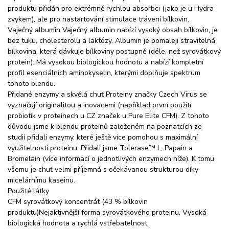
produktu přidán pro extrémně rychlou absorbci (jako je u Hydra
zvykem), ale pro nastartování stimulace trávení bílkovin.
Vaječný albumin Vaječný albumin nabízí vysoký obsah bílkovin, je
bez tuku, cholesterolu a laktózy. Albumin je pomaleji stravitelná
bílkovina, která dávkuje bílkoviny postupně (déle, než syrovátkový
protein). Má vysokou biologickou hodnotu a nabízí kompletní
profil esenciálních aminokyselin, kterými doplňuje spektrum
tohoto blendu.
Přidané enzymy a skvělá chuť Proteiny značky Czech Virus se
vyznačují originalitou a inovacemi (například první použití
probiotik v proteinech u CZ značek u Pure Elite CFM). Z tohoto
důvodu jsme k blendu proteinů založeném na poznatcích ze
studií přidali enzymy, které ještě více pomohou s maximální
využitelností proteinu. Přidali jsme Tolerase™ L, Papain a
Bromelain (více informací o jednotlivých enzymech níže). K tomu
všemu je chuť velmi příjemná s očekávanou strukturou díky
micelárnímu kaseinu.
Použité látky
CFM syrovátkový koncentrát (43 % bílkovin
produktu)Nejaktivnější forma syrovátkového proteinu. Vysoká
biologická hodnota a rychlá vstřebatelnost.