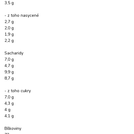
3,5 g
- z toho nasycené
2,7 g
2,0 g
1,9 g
2,2 g
Sacharidy
7,0 g
4,7 g
9,9 g
8,7 g
- z toho cukry
7,0 g
4,3 g
4 g
4,1 g
Bílkoviny