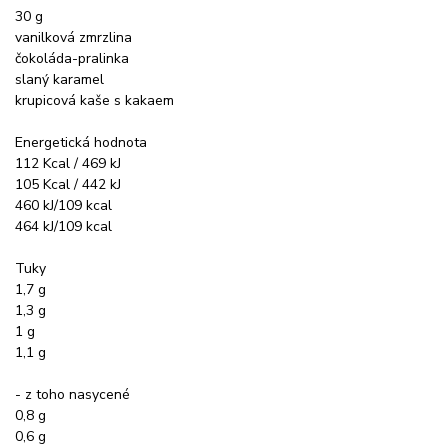
30 g
vanilková zmrzlina
čokoláda-pralinka
slaný karamel
krupicová kaše s kakaem
Energetická hodnota
112 Kcal / 469 kJ
105 Kcal / 442 kJ
460 kJ/109 kcal
464 kJ/109 kcal
Tuky
1,7 g
1,3 g
1 g
1,1 g
- z toho nasycené
0,8 g
0,6 g