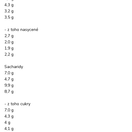
4,3 g
3,2 g
3,5 g
- z toho nasycené
2,7 g
2,0 g
1,9 g
2,2 g
Sacharidy
7,0 g
4,7 g
9,9 g
8,7 g
- z toho cukry
7,0 g
4,3 g
4 g
4,1 g