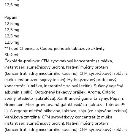
12,5 mg
Papain
12,5 mg
12,5 mg
12,5 mg
12,5 mg
** Food Chemicals Codex, jednotek laktázové aktivity
Složení:
Čokoláda-pralinka: CFM syrovátkový koncentrát (z mléka,
instantizér: slunečnicový lecitin), Nativní mléčný protein
(koncentrát, zdroj micelárního kaseinu), CFM syrovátkový izolát (z
mléka, instantizér: sojový lecitin), Hydrolyzovaný proteinový
koncentrát (z mléka, instantizér: sojový lecitin), Sušený vaječný
albumin z bílků, Odtučněný kakaový prášek, Aroma, Chlorid
sodný, Sladidlo (sukralóza), Xanthanová guma, Enzymy: Papain,
Bromelain, Mikrogranulovaná galaktosidáza (laktáza Tolerase™
L). Alergeny: mléčná bílkovina, laktóza, sója (ze sojového lecitinu)
Vanilková zmrzlina: CFM syrovátkový koncentrát (z mléka,
instantizér: slunečnicový lecitin), Nativní mléčný protein
(koncentrát, zdroj micelárního kaseinu), CFM syrovátkový izolát (z