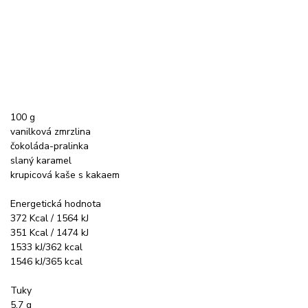
100 g
vanilková zmrzlina
čokoláda-pralinka
slaný karamel
krupicová kaše s kakaem
Energetická hodnota
372 Kcal / 1564 kJ
351 Kcal / 1474 kJ
1533 kJ/362 kcal
1546 kJ/365 kcal
Tuky
5,7 g