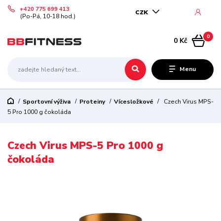
+420 775 699 413
CZK
(Po-Pá, 10-18 hod.)
0
0 Kč
Menu
Sportovní výživa
Proteiny
Vícesložkové
Czech Virus MPS-
5 Pro 1000 g čokoláda
Czech Virus MPS-5 Pro 1000 g
čokoláda