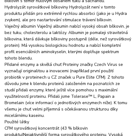
bílkovin s téměř nulovým obsahem tuku a sacharidů.
Hydrolyzát syrovátkové bílkoviny Hydrolyzát není v tomto
produktu přidán pro extrémně rychlou absorbci (jako je u Hydra
zvykem), ale pro nastartování stimulace trávení bílkovin.
Vaječný albumin Vaječný albumin nabízí vysoký obsah bílkovin, je
bez tuku, cholesterolu a laktózy. Albumin je pomaleji stravitelná
bílkovina, která dávkuje bílkoviny postupně (déle, než syrovátkový
protein). Má vysokou biologickou hodnotu a nabízí kompletní
profil esenciálních aminokyselin, kterými doplňuje spektrum
tohoto blendu.
Přidané enzymy a skvělá chuť Proteiny značky Czech Virus se
vyznačují originalitou a inovacemi (například první použití
probiotik v proteinech u CZ značek u Pure Elite CFM). Z tohoto
důvodu jsme k blendu proteinů založeném na poznatcích ze
studií přidali enzymy, které ještě více pomohou s maximální
využitelností proteinu. Přidali jsme Tolerase™ L, Papain a
Bromelain (více informací o jednotlivých enzymech níže). K tomu
všemu je chuť velmi příjemná s očekávanou strukturou díky
micelárnímu kaseinu.
Použité látky
CFM syrovátkový koncentrát (43 % bílkovin
produktu)Nejaktivnější forma syrovátkového proteinu. Vysoká