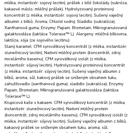
mléka, instantizér: sojový lecitin), prášek z bílé čokolády (sukróza,
kakaové máslo, mléčný prášek), Hydrolyzovaný proteinový
koncentrát (z mléka, instantizér: sojový lecitin), Sušený vaječný
albumin z bílků, Aroma, Chlorid sodný, Sladidlo (sukralóza),
Xanthanová guma, Enzymy: Papain, Bromelain, Mikrogranulovaná
galaktosidáza (laktáza Tolerase™ L). Alergeny: mléčná bílkovina,
laktóza, sója (ze sojového lecitinu)
Slaný karamel: CFM syrovátkový koncentrát (z mléka, instantizér:
slunečnicový lecitin), Nativní mléčný protein (koncentrát, zdroj
micelárního kaseinu), CFM syrovátkový izolát (z mléka,
instantizér: sójový lecitin), Hydrolyzovaný proteinový koncentrát
(z mléka, instantizér: sójový lecitin), Sušený vaječný albumin z
bílků, aroma, sůl, kakový prášek se sníženým obsahem tuku,
zahušťovadlo (xanthanová guma), sladidlo (sukralóza), Enzymy:
Papain, Bromelain, Mikrogranulovaná galaktosidáza (laktáza
Tolerase™ L).
Krupicová kaše s kakaem: CFM syrovátkový koncentrát (z mléka,
instantizér: slunečnicový lecitin), Nativní mléčný protein
(koncentrát, zdroj micelárního kaseinu), CFM syrovátkový izolát (z
mléka, instantizér: sójový lecitin), Sušený vaječný albumin z bílků,
kakaový prášek se sníženým obsahem tuku, aroma, sůl,