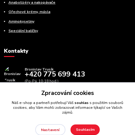
Anabolizéry a nakopávače
Ořechové krémy, másla
Aminokyseliny
Speciální balíčky
Kontakty
Bronislav Trusík
+420 775 699 413
(Po-Pá, 10-18 hod.)
Zpracování cookies
info@bbfitness.cz
Náš e-shop a partneři potřebují Váš
souhlas
s použitím souborů
cookies, aby Vám mohli zobrazovat informace týkající se Vašich
zájmů.
Souhlasím
Nastavení
BBfintess.cz -
Fitness doplňky a zdravá výživa
//
Webdesign
: