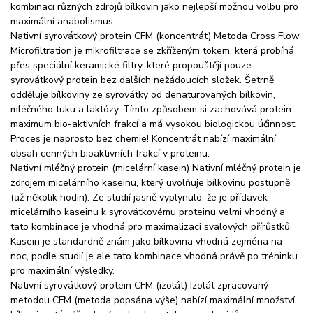
kombinaci různých zdrojů bílkovin jako nejlepší možnou volbu pro
maximální anabolismus.
Nativní syrovátkový protein CFM (koncentrát) Metoda Cross Flow
Microfiltration je mikrofiltrace se zkříženým tokem, která probíhá
přes speciální keramické filtry, které propouštějí pouze
syrovátkový protein bez dalších nežádoucích složek. Šetrně
odděluje bílkoviny ze syrovátky od denaturovaných bílkovin,
mléčného tuku a laktózy. Tímto způsobem si zachovává protein
maximum bio-aktivních frakcí a má vysokou biologickou účinnost.
Proces je naprosto bez chemie! Koncentrát nabízí maximální
obsah cenných bioaktivních frakcí v proteinu.
Nativní mléčný protein (micelární kasein) Nativní mléčný protein je
zdrojem micelárního kaseinu, který uvolňuje bílkovinu postupně
(až několik hodin). Ze studií jasně vyplynulo, že je přídavek
micelárního kaseinu k syrovátkovému proteinu velmi vhodný a
tato kombinace je vhodná pro maximalizaci svalových přírůstků.
Kasein je standardně znám jako bílkovina vhodná zejména na
noc, podle studií je ale tato kombinace vhodná právě po tréninku
pro maximální výsledky.
Nativní syrovátkový protein CFM (izolát) Izolát zpracovaný
metodou CFM (metoda popsána výše) nabízí maximální množství