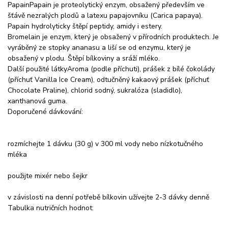
PapainPapain je proteolytický enzym, obsažený především ve
šťávě nezralých plodů a latexu papajovníku (Carica papaya).
Papain hydrolyticky štěpí peptidy, amidy i estery.
Bromelain je enzym, který je obsažený v přírodních produktech. Je
vyráběný ze stopky ananasu a liší se od enzymu, který je
obsažený v plodu. Štěpí bílkoviny a sráží mléko.
Další použité látkyAroma (podle příchuti), prášek z bílé čokolády
(příchuť Vanilla Ice Cream), odtučněný kakaový prášek (příchuť
Chocolate Praline), chlorid sodný, sukralóza (sladidlo),
xanthanová guma.
Doporučené dávkování:
rozmíchejte 1 dávku (30 g) v 300 ml vody nebo nízkotučného
mléka
použijte mixér nebo šejkr
v závislosti na denní potřebě bílkovin užívejte 2-3 dávky denně
Tabulka nutričních hodnot: