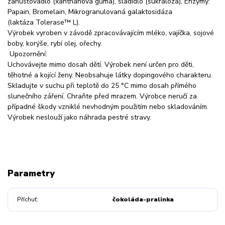
zahušťovadlo (xanthanová guma), sladidlo (sukralóza), Enzymy:
Papain, Bromelain, Mikrogranulovaná galaktosidáza
(laktáza Tolerase™ L).
Výrobek vyroben v závodě zpracovávajícím mléko, vajíčka, sojové
boby, korýše, rybí olej, ořechy.
Upozornění:
Uchovávejte mimo dosah dětí. Výrobek není určen pro děti,
těhotné a kojící ženy. Neobsahuje látky dopingového charakteru.
Skladujte v suchu při teplotě do 25 °C mimo dosah přímého
slunečního záření. Chraňte před mrazem. Výrobce neručí za
případné škody vzniklé nevhodným použitím nebo skladováním.
Výrobek neslouží jako náhrada pestré stravy.
Parametry
Příchuť
čokoláda-pralinka