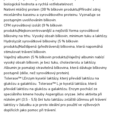
biologická hodnota a rychlá vstřebatelnost.
Nativní mléčný protein (38 % bílkovin produktu)Přírodní zdroj
micelárního kaseinu a syrovátkového proteinu. Vyznačuje se
postupným uvolňováním bílkovin.
CFM syrovátkový izolát (9 % bílkovin
produktu)Nejkoncentrovanější a nejčistší forma syrovátkové
bílkoviny na trhu. Vysoký obsah bílkovin, minimum tuku a laktózy.
Hydrolyzát syrovátkové bílkoviny (5 % bílkovin
produktu)Naštěpená (předtrávená) bílkovina, která napomáhá
stimulovat trávení bílkovin.
Vaječný albumin (5 % bílkovin produktu)Vaječný albumin nabízí
vysoký obsah bílkovin, je bez tuku, cholesterolu a laktózy.
Albumin je pomaleji stravitelná bílkovina, která dávkuje bílkoviny
postupně (déle, než syrovátkový protein).
Tolerase™ LEnzym kyselé laktázy, který převádí laktózu na
glukózu a galaktózu. Tolerase™ L je kyselá laktáza, která
převádí laktózu na glukózu a galaktózu. Enzym pochází ze
speciálního kmene houby Aspergillus oryzae. Jeho aktivita při
nízkém pH (3,5 - 5,5) činí tuto laktázu zvláště účinnou při trávení
laktózy v žaludku a je proto ideální pro použití ve výživových
doplňcích jako pomoc při trávení.