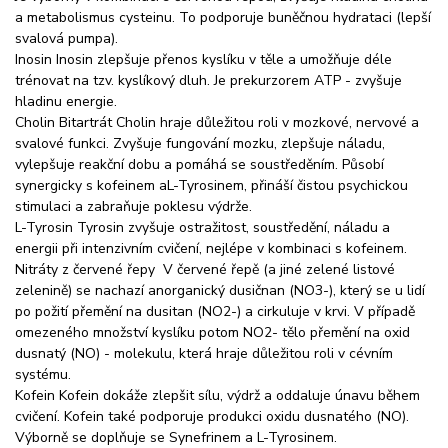
a metabolismus cysteinu. To podporuje buněčnou hydrataci (lepší
svalová pumpa).
Inosin Inosin zlepšuje přenos kyslíku v těle a umožňuje déle
trénovat na tzv. kyslíkový dluh. Je prekurzorem ATP - zvyšuje
hladinu energie.
Cholin Bitartrát Cholin hraje důležitou roli v mozkové, nervové a
svalové funkci. Zvyšuje fungování mozku, zlepšuje náladu,
vylepšuje reakční dobu a pomáhá se soustředěním. Působí
synergicky s kofeinem aL-Tyrosinem, přináší čistou psychickou
stimulaci a zabraňuje poklesu výdrže.
L-Tyrosin Tyrosin zvyšuje ostražitost, soustředění, náladu a
energii při intenzivním cvičení, nejlépe v kombinaci s kofeinem.
Nitráty z červené řepy V červené řepě (a jiné zelené listové
zelenině) se nachazí anorganický dusičnan (NO3-), který se u lidí
po požití přemění na dusitan (NO2-) a cirkuluje v krvi. V případě
omezeného množství kyslíku potom NO2- tělo přemění na oxid
dusnatý (NO) - molekulu, která hraje důležitou roli v cévním
systému.
Kofein Kofein dokáže zlepšit sílu, výdrž a oddaluje únavu během
cvičení. Kofein také podporuje produkci oxidu dusnatého (NO).
Výborně se doplňuje se Synefrinem a L-Tyrosinem.