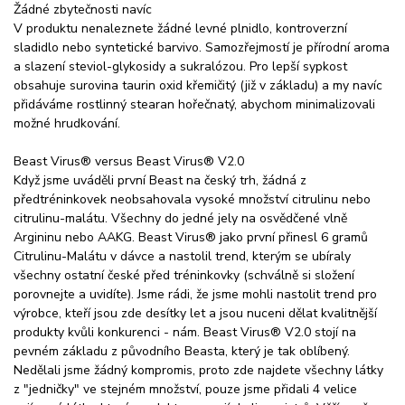
Žádné zbytečnosti navíc
V produktu nenaleznete žádné levné plnidlo, kontroverzní
sladidlo nebo syntetické barvivo. Samozřejmostí je přírodní aroma
a slazení steviol-glykosidy a sukralózou. Pro lepší sypkost
obsahuje surovina taurin oxid křemičitý (již v základu) a my navíc
přidáváme rostlinný stearan hořečnatý, abychom minimalizovali
možné hrudkování.
Beast Virus® versus Beast Virus® V2.0
Když jsme uváděli první Beast na český trh, žádná z
předtréninkovek neobsahovala vysoké množství citrulinu nebo
citrulinu-malátu. Všechny do jedné jely na osvědčené vlně
Argininu nebo AAKG. Beast Virus® jako první přinesl 6 gramů
Citrulinu-Malátu v dávce a nastolil trend, kterým se ubíraly
všechny ostatní české před tréninkovky (schválně si složení
porovnejte a uvidíte). Jsme rádi, že jsme mohli nastolit trend pro
výrobce, kteří jsou zde desítky let a jsou nuceni dělat kvalitnější
produkty kvůli konkurenci - nám. Beast Virus® V2.0 stojí na
pevném základu z původního Beasta, který je tak oblíbený.
Nedělali jsme žádný kompromis, proto zde najdete všechny látky
z "jedničky" ve stejném množství, pouze jsme přidali 4 velice