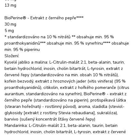
13 mg
BioPerine® - Extrakt z černého pepře****
30 mg
5 mg
* standardizováno na 10 % nitrátů ** obsahuje min. 95 %
proanthokyanidinů*** obsahuje min. 95 % synefrinu**** obsahuje
min. 95 % piperinu
Složení:
Kyselé jablko a malina: L-Citrulin-malát 2:1, beta-alanin, taurin,
betain hydrochlorid, inosin, cholin bitartrát, L-tyrosin, extrakt z
červené řepy (standardizováno na min. obsah 10 % nitrátů),
kofein bezvodý, extrakt z hroznových jader (vitis vinifera) (95 %
proanthokyanidinů), citikolin, extrakt z hořkého pomeranče (citrus
aurantium, standardizováno na synefrin), BioPerine® - extrakt z
černého pepře (standardizováno na piperin), protispékavá látka
(stearan hořečnatý - rostlinný původ), aroma, sladidla (steviol-
glykosidy [extrakt z rostliny Stevia rebaudiana], sukralóza),
barvivo (sušený koncentrát šťávy červené řepy)
Mandarinka: L-Citrulin-malát 2:1, beta-alanin, taurin, betain
hydrochlorid, inosin, cholin bitartrát, L-tyrosin, extrakt z červené