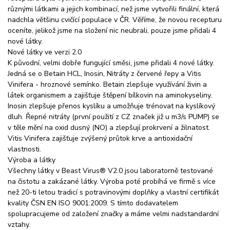
různými látkami a jejich kombinací, než jsme vytvořili finální, která
nadchla většinu cvičící populace v ČR. Věříme, že novou recepturu
oceníte, jelikož jsme na složení nic neubrali, pouze jsme přidali 4
nové látky.
Nové látky ve verzi 2.0
K původní, velmi dobře fungující směsi, jsme přidali 4 nové látky.
Jedná se o Betain HCL, Inosin, Nitráty z červené řepy a Vitis
Vinifera - hroznové semínko. Betain zlepšuje využívání živin a
látek organismem a zajišťuje štěpení bílkovin na aminokyseliny.
Inosin zlepšuje přenos kyslíku a umožňuje trénovat na kyslíkový
dluh. Řepné nitráty (první použití z CZ značek již u m3/s PUMP) se
v těle mění na oxid dusný (NO) a zlepšují prokrvení a žilnatost.
Vitis Vinifera zajišťuje zvýšený průtok krve a antioxidační
vlastnosti.
Výroba a látky
Všechny látky v Beast Virus® V2.0 jsou laboratorně testované
na čistotu a zakázané látky. Výroba poté probíhá ve firmě s více
než 20-ti letou tradicí s potravinovými doplňky a vlastní certifikát
kvality ČSN EN ISO 9001:2009. S tímto dodavatelem
spolupracujeme od založení značky a máme velmi nadstandardní
vztahy.