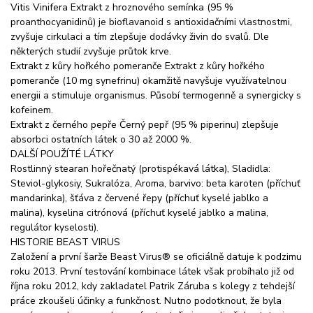
Vitis Vinifera Extrakt z hroznového semínka (95 %
proanthocyanidinů) je bioflavanoid s antioxidačními vlastnostmi,
zvyšuje cirkulaci a tím zlepšuje dodávky živin do svalů. Dle
některých studií zvyšuje průtok krve.
Extrakt z kůry hořkého pomeranče Extrakt z kůry hořkého
pomeranče (10 mg synefrinu) okamžitě navyšuje využívatelnou
energii a stimuluje organismus. Působí termogenně a synergicky s
kofeinem.
Extrakt z černého pepře Černý pepř (95 % piperinu) zlepšuje
absorbci ostatních látek o 30 až 2000 %.
DALŠÍ POUŽÍTÉ LÁTKY
Rostlinný stearan hořečnatý (protispékavá látka), Sladidla:
Steviol-glykosiy, Sukralóza, Aroma, barvivo: beta karoten (příchuť
mandarinka), šťáva z červené řepy (příchuť kyselé jablko a
malina), kyselina citrónová (příchuť kyselé jablko a malina,
regulátor kyselosti).
HISTORIE BEAST VIRUS
Založení a první šarže Beast Virus® se oficiálně datuje k podzimu
roku 2013. První testování kombinace látek však probíhalo již od
října roku 2012, kdy zakladatel Patrik Záruba s kolegy z tehdejší
práce zkoušeli účinky a funkčnost. Nutno podotknout, že byla