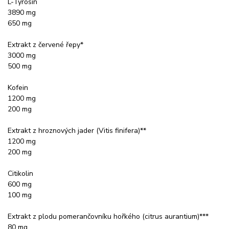
L-Tyrosin
3890 mg
650 mg
Extrakt z červené řepy*
3000 mg
500 mg
Kofein
1200 mg
200 mg
Extrakt z hroznových jader (Vitis finifera)**
1200 mg
200 mg
Citikolin
600 mg
100 mg
Extrakt z plodu pomerančovníku hořkého (citrus aurantium)***
80 mg