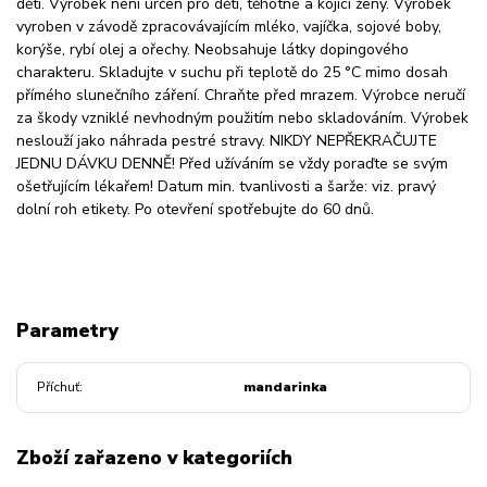
dětí. Výrobek není určen pro děti, těhotné a kojící ženy. Výrobek
vyroben v závodě zpracovávajícím mléko, vajíčka, sojové boby,
korýše, rybí olej a ořechy. Neobsahuje látky dopingového
charakteru. Skladujte v suchu při teplotě do 25 °C mimo dosah
přímého slunečního záření. Chraňte před mrazem. Výrobce neručí
za škody vzniklé nevhodným použitím nebo skladováním. Výrobek
neslouží jako náhrada pestré stravy. NIKDY NEPŘEKRAČUJTE
JEDNU DÁVKU DENNĚ! Před užíváním se vždy poraďte se svým
ošetřujícím lékařem! Datum min. tvanlivosti a šarže: viz. pravý
dolní roh etikety. Po otevření spotřebujte do 60 dnů.
Parametry
Příchuť
mandarinka
Zboží zařazeno v kategoriích