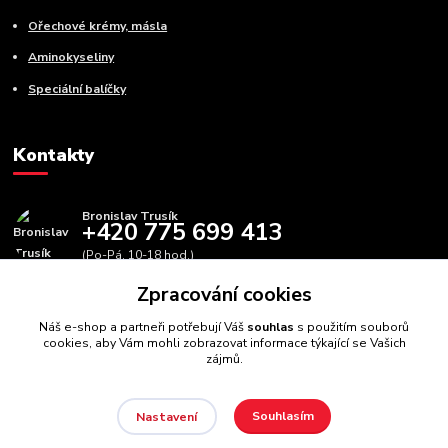
Ořechové krémy, másla
Aminokyseliny
Speciální balíčky
Kontakty
Bronislav Trusík
+420 775 699 413
(Po-Pá, 10-18 hod.)
Zpracování cookies
info@bbfitness.cz
Náš e-shop a partneři potřebují Váš
souhlas
s použitím souborů
cookies, aby Vám mohli zobrazovat informace týkající se Vašich
zájmů.
Souhlasím
Nastavení
BBfintess.cz -
Fitness doplňky a zdravá výživa
//
Webdesign
: