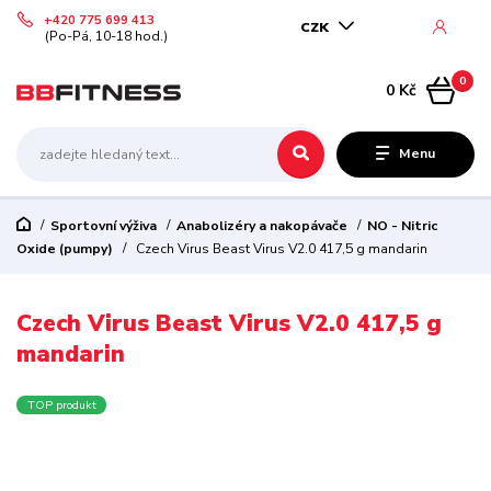
+420 775 699 413
CZK
(Po-Pá, 10-18 hod.)
0
0 Kč
Menu
Sportovní výživa
Anabolizéry a nakopávače
NO - Nitric
Oxide (pumpy)
Czech Virus Beast Virus V2.0 417,5 g mandarin
Czech Virus Beast Virus V2.0 417,5 g
mandarin
TOP produkt