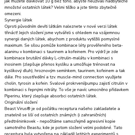
jak můžete dávkovat 10 g bez toho, abyste neužívali nadbytečné
množství ostatních látek? Velmi těžko a jste tímto zbytečně
omezeni.
Synergie látek
Oproti původním devíti látkám naleznete v nové verzi látek
třináct! Jejich složení jsme vytvářeli s ohledem na vzájemnou
synergii daných látek, abychom z produktu vytěžili pomyslné
maximum. Se sílou pomůže kombinace léty prověřeného beta-
alaninu v kombinaci s taurinem a kofeinem. Pro výdrž je zde
kombinace brutální dávky L-citrulin-malátu v kombinaci s
inosinem (zlepšuje přenos kyslíku a umožňuje trénovat na
kyslíkový dluh), hroznovým semínkem, taurinem, kofeinem a tak
dále. Pro soustředění a tzv. muscle-mind connection využijete
cholin, tyrosin a kofein. Svalové prokrvení/pumpu zajistí citrulin v
kombinaci s řepnými nitráty. To vše je navíc umocněno přídavkem
Piperinu, který zlepšuje absorbci ostatních látek.
Originální složení
Beast Virus® je od počátku receptura našeho zakladatele a
znatelně se liší od ostatních známých (i zahraničních)
předtréninkovek - nepočítáme samozřejmě agresivní kopie
samotného Beastu, kde je potom složení velmi podobné. Tato
receptura byla vytvořena na základě letitých experimentů s