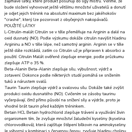
zajímavé látky, které produkt posunují do ligy mistrů. Věříme, že
bude složení vyhovovat ještě většímu množství uživatelů a donutí
je odjet jejich trénink na absolutní maximum bez jakéhokoliv
"crashe", který lze pozorovat z obyčejných nakopávačů.
POUŽITÉ LÁTKY
L-Citrulin-malát Citrulin se v těle přeměňuje na Arginin a dalé na
oxid dusnatý (NO). Podle výzkumu dokáže citrulin navýšit hladinu
Argininu a NO v těle lépe, než samotný arginin. Arginin se v těle
ještě dále rozkládá, zatím co Citrulin už je připraven k absorbci a
použití. Citrulin Malát ověřeně zlepšuje energie, podle průzkumu
zlepšuje ATP o 35 %.
Beta-Alanin Beta-Alanin zlepšuje sílu, výbušnost, výdrž a
zotavení. Dokonce podle některých studií pomáhá se snížením
tuků a nárustem svalů.
Taurin Taurin zlepšuje výdrž a svalovou sílu. Dokáže také zvýšit
produkci oxidu dusnatého (NO). Cvičením se zásoby taurinu
vyčerpávají, čímž přímo působí na snížení síly a výdrže, proto je
vhodné brát taurin před každým tréninkem..
Betain HCL Betain hydrochlorid zlepšuje trávení a využívání živin
organismem tím, že zvyšuje množství žaludeční kyseliny (kyselina
chlorovodíková), která zajišťuje štěpení bílkovin na aminokyseliny.
Je výborný v kombinaci s červenou řepou, zvyšuje hladinu cholinu