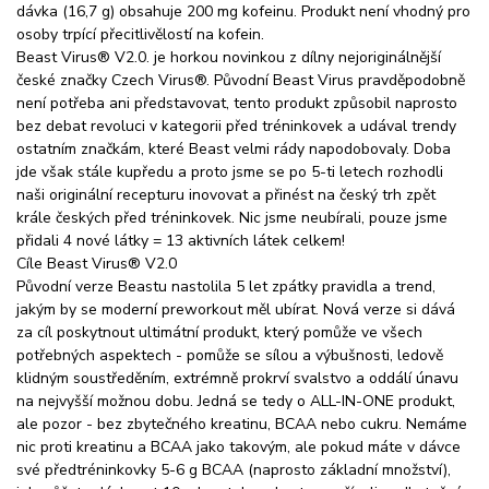
dávka (16,7 g) obsahuje 200 mg kofeinu. Produkt není vhodný pro
osoby trpící přecitlivělostí na kofein.
Beast Virus® V2.0. je horkou novinkou z dílny nejoriginálnější
české značky Czech Virus®. Původní Beast Virus pravděpodobně
není potřeba ani představovat, tento produkt způsobil naprosto
bez debat revoluci v kategorii před tréninkovek a udával trendy
ostatním značkám, které Beast velmi rády napodobovaly. Doba
jde však stále kupředu a proto jsme se po 5-ti letech rozhodli
naši originální recepturu inovovat a přinést na český trh zpět
krále českých před tréninkovek. Nic jsme neubírali, pouze jsme
přidali 4 nové látky = 13 aktivních látek celkem!
Cíle Beast Virus® V2.0
Původní verze Beastu nastolila 5 let zpátky pravidla a trend,
jakým by se moderní preworkout měl ubírat. Nová verze si dává
za cíl poskytnout ultimátní produkt, který pomůže ve všech
potřebných aspektech - pomůže se sílou a výbušnosti, ledově
klidným soustředěním, extrémně prokrví svalstvo a oddálí únavu
na nejvyšší možnou dobu. Jedná se tedy o ALL-IN-ONE produkt,
ale pozor - bez zbytečného kreatinu, BCAA nebo cukru. Nemáme
nic proti kreatinu a BCAA jako takovým, ale pokud máte v dávce
své předtréninkovky 5-6 g BCAA (naprosto základní množství),