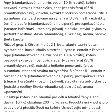
řepy (standardizováno na min. obsah 10 % nitrátů), kofein
bezvodý, extrakt z hroznových jader (vitis vinifera) (95 %
proanthokyanidinů), citikolin, extrakt z hořkého pomeranče (citrus
aurantium, standardizováno na synefrin), BioPerine® - extrakt z
černého pepře (standardizováno na piperin), protispékavá látka
(stearan hořečnatý - rostlinný původ), sladidla (steviol-glykosidy
[extrakt z rostliny Stevia rebaudiana], sukralóza), aroma, barvivo
(beta karoten)
Růžový grep: L-Citrulin-malát 2:1, beta-alanin, taurin, betain
hydrochlorid, inosin, cholin bitartrát, L-tyrosin, extrakt z červené
řepy (standardizováno na min. obsah 10 % nitrátů), kofein
bezvodý, extrakt z hroznových jader (vitis vinifera) (95 %
proanthokyanidinů), extrakt z hořkého pomeranče (citrus
aurantium, standardizováno na synefrin), BioPerine® - extrakt z
černého pepře (standardizováno na piperin), protispékavá látka
(stearan hořečnatý - rostlinný původ), sladidla (steviol-glykosidy
[extrakt z rostliny Stevia rebaudiana], sukralóza), aroma
Upozornění:
Obsahuje kofein, není vhodné pro děti a těhotné ženy. Denní
dávka (16,7 g) obsahuje 200 mg kofeinu. Produkt není vhodný pro
osoby trpící přecitlivělostí na kofein. Uchovávejte mimo dosah