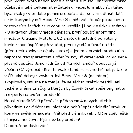
první verze skoro neochucená a testeři si museli přichystat mimo
očekávání také celkem silný žaludek. Receptura aktivních látek
byla však již v té době poměrně dobrá a dal se z ní odtušit další
směr, kterým by měl Beast Virus® směřovat. Po pár pokusech a
testovacích šaržích se receptura ustálila již na klasickou známou
- 9 aktivních látek v mega dávkách, první použití enormního
množství Citrulinu-Malátu z CZ značek (následně od většiny
konkurence úspěšně převzato), první kyselá příchuť na trhu
(předtréninkovky se dělaly sladké) a jeden z prvních produktů s
naprosto transparentním složením, kdy uživatel věděl, co do sebe
přesně dostává. Jsme rádi, že od "tajných směsí" upustila již
většina CZ výrobců, dříve to však standard rozhodně nebyl. Jak je
v ČR také dobrým zvykem, byl Beast Virus® (nejednou)
zkopírován, smutné na tom je, že se těchto praktik neštítili ani
velké a známé značky, u kterých by člověk čekal spíše originalitu
a experty na tvoření produktů.
Beast Virus® V2.0 příchází s přídavkem 4 nových látek k
původnímu osvědčenému složení a nabízí opět originální produkt,
který ve světě nenajdete. Král před tréninkovek v ČR je zpět, ještě
silnější a houževnatější, než kdy předtím!
Doporučené dávkování: