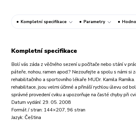
Kompletní specifikace
Parametry
Hodno
Kompletní specifikace
Bolí vás záda z věčného sezení u počítače nebo stání v práci
páteře, nohou, ramen apod.? Nezoufejte a spolu s námi s
rehabilitačního a sportovního lékaře MUDr. Kamila Ramíka.
rehabilitace, jsou velmi účinné a přináší rychlou úlevu od b
správné provedení cviku a upozorňuje na časté chyby při cvič
Datum vydání: 29. 05. 2008
Formát / stran: 144×207, 96 stran
Jazyk: Čeština