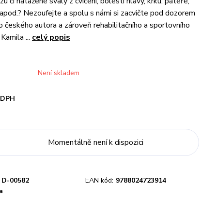
zu či natažené svaly z cvičení, bolesti hlavy, krku, páteře,
apod.? Nezoufejte a spolu s námi si zacvičte pod dozorem
českého autora a zároveň rehabilitačního a sportovního
Kamila ...
celý popis
Není skladem
i DPH
Momentálně není k dispozici
D-00582
EAN kód:
9788024723914
a