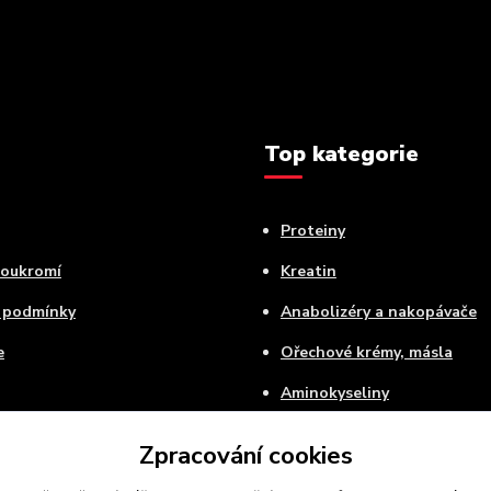
Top kategorie
Proteiny
soukromí
Kreatin
 podmínky
Anabolizéry a nakopávače
e
Ořechové krémy, másla
Aminokyseliny
 platba
Speciální balíčky
Zpracování cookies