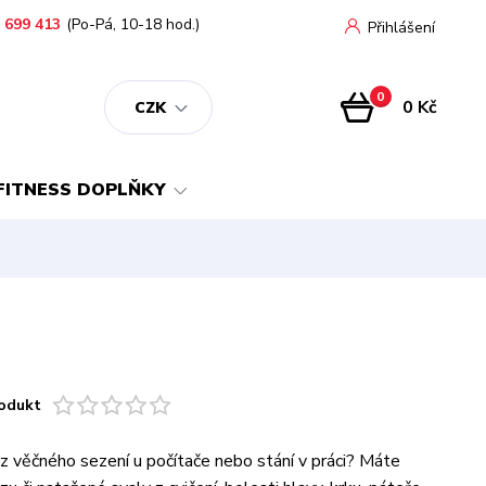
 699 413
(Po-Pá, 10-18 hod.)
Přihlášení
0
0 Kč
CZK
FITNESS DOPLŇKY
odukt
 z věčného sezení u počítače nebo stání v práci? Máte