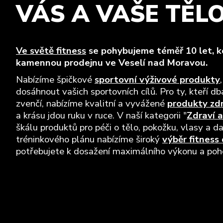
VÁS A VAŠE TĚL
Ve světě fitness
se pohybujeme téměř 10 let, kd
kamennou prodejnu ve Veselí nad Moravou.
Nabízíme špičkové
sportovní výživové produkty
dosáhnout vašich sportovních cílů. Pro ty, kteří dba
zvenčí, nabízíme kvalitní a vyvážené
produkty zd
a krásu jdou ruku v ruce. V naší kategorii "
Zdraví a
škálu produktů pro péči o tělo, pokožku, vlasy a da
tréninkového plánu nabízíme široký
výběr fitness
potřebujete k dosažení maximálního výkonu a pohod