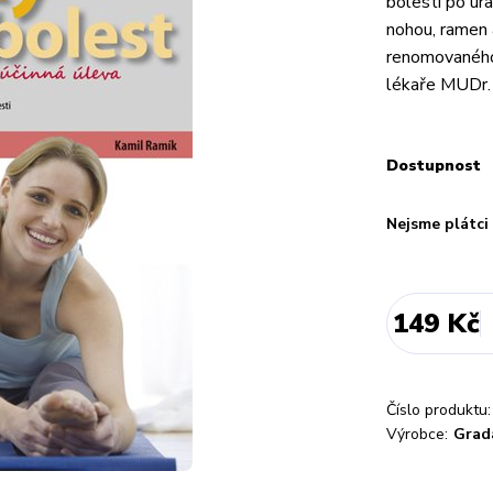
bolesti po úra
nohou, ramen 
renomovaného 
lékaře MUDr. 
Dostupnost
Nejsme plátc
149 Kč
Číslo produktu:
Výrobce:
Grad