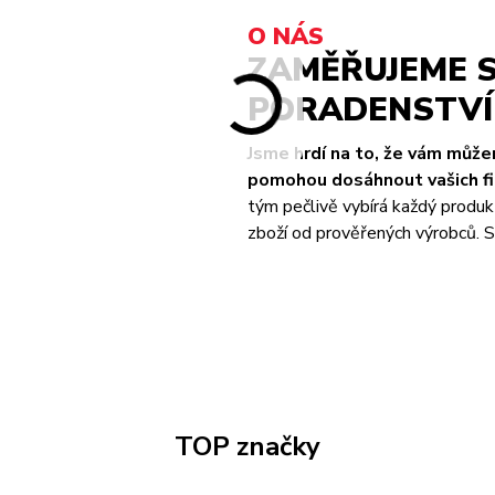
O NÁS
ZAMĚŘUJEME S
PORADENSTVÍ 
Jsme hrdí na to, že vám můž
pomohou dosáhnout vašich fit
tým pečlivě vybírá každý produk
zboží od prověřených výrobců. S 
TOP značky