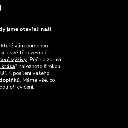
O
y jsme otevřeli naši
, které vám pomohou
jí o své tělo zevnitř i
ravé výživy
. Péče o zdraví
 krása
" naleznete širokou
lší. K posílení vašeho
 doplňků
. Máme vše, co
lí při cvičení.