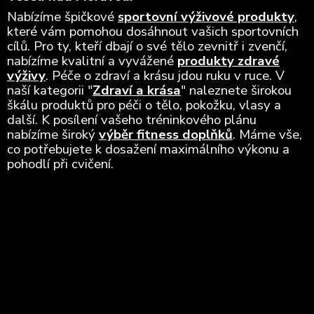
Nabízíme špičkové
sportovní výživové produkty
,
které vám pomohou dosáhnout vašich sportovních
cílů. Pro ty, kteří dbají o své tělo zevnitř i zvenčí,
nabízíme kvalitní a vyvážené
produkty zdravé
výživy
. Péče o zdraví a krásu jdou ruku v ruce. V
naší kategorii "
Zdraví a krása
" naleznete širokou
škálu produktů pro péči o tělo, pokožku, vlasy a
další. K posílení vašeho tréninkového plánu
nabízíme široký
výběr fitness doplňků
. Máme vše,
co potřebujete k dosažení maximálního výkonu a
pohodlí při cvičení.