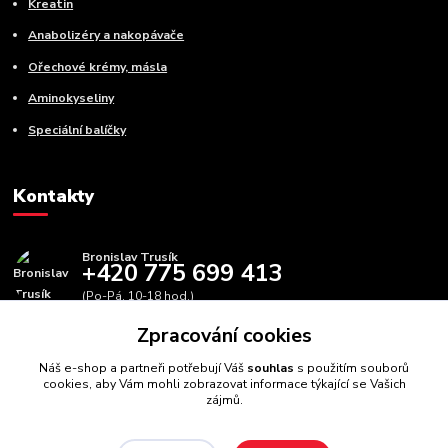
Kreatin
Anabolizéry a nakopávače
Ořechové krémy, másla
Aminokyseliny
Speciální balíčky
Kontakty
Bronislav Trusík
+420 775 699 413
(Po-Pá, 10-18 hod.)
Zpracování cookies
info@bbfitness.cz
Náš e-shop a partneři potřebují Váš
souhlas
s použitím souborů
cookies, aby Vám mohli zobrazovat informace týkající se Vašich
zájmů.