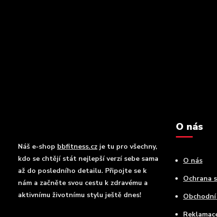
O nás
Náš e-shop
bbfitness.cz
je tu pro všechny,
kdo se chtějí stát nejlepší verzí sebe sama
O nás
až do posledního detailu. Připojte se k
Ochrana 
nám a začněte svou cestu k zdravému a
aktivnímu životnímu stylu ještě dnes!
Obchodní
Reklamac