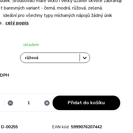
udek. Šroubovací malé víčko i velký uzávěr skvěle zabraňují
t barevných variant - černá, modrá, růžová, zelená,
. ideální pro všechny typy míchaných nápojů žádný únik
...
celý popis
skladem
i DPH
Přidat do košíku
D-00255
EAN kód:
5999076207442