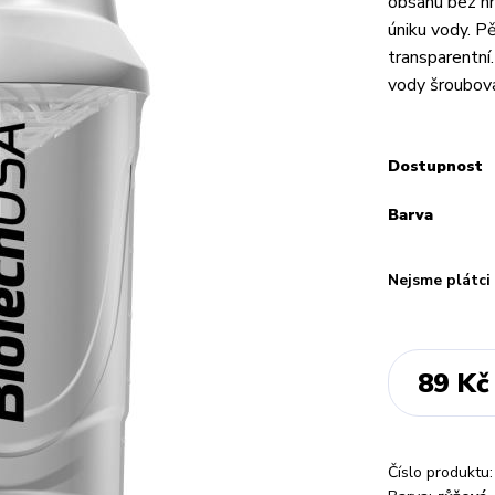
obsahu bez hr
úniku vody. Pě
transparentní
vody šroubova
Dostupnost
Barva
Nejsme plátc
89 Kč
Číslo produktu: