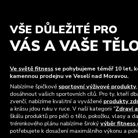
VŠE DŮLEŽITÉ PRO
VÁS A VAŠE TĚL
Ve světě fitness
se pohybujeme téměř 10 let, kd
kamennou prodejnu ve Veselí nad Moravou.
Nabízíme špičkové
sportovní výživové produkty
dosáhnout vašich sportovních cílů. Pro ty, kteří dba
zvenčí, nabízíme kvalitní a vyvážené
produkty zd
a krásu jdou ruku v ruce. V naší kategorii "
Zdraví a
škálu produktů pro péči o tělo, pokožku, vlasy a da
tréninkového plánu nabízíme široký
výběr fitness
potřebujete k dosažení maximálního výkonu a pohod