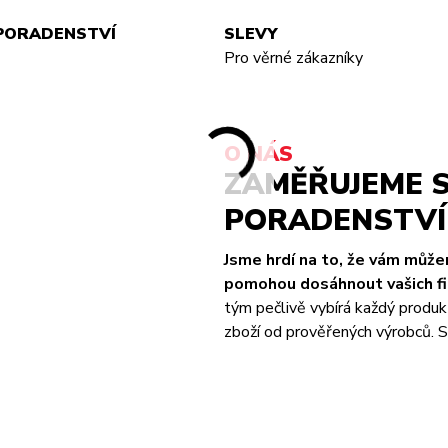
PORADENSTVÍ
SLEVY
Pro věrné zákazníky
O NÁS
ZAMĚŘUJEME S
PORADENSTVÍ 
Jsme hrdí na to, že vám můž
pomohou dosáhnout vašich fit
tým pečlivě vybírá každý produk
zboží od prověřených výrobců. S 