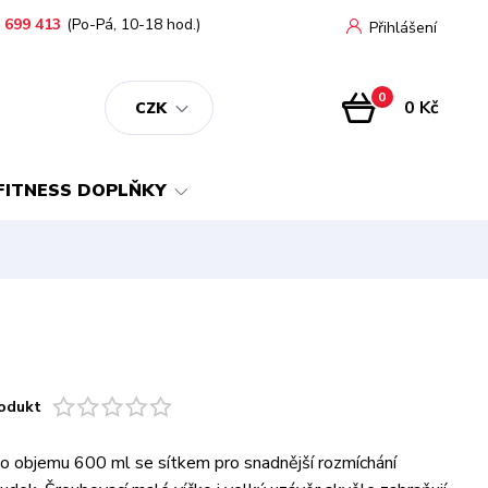
 699 413
(Po-Pá, 10-18 hod.)
Přihlášení
0
0 Kč
CZK
FITNESS DOPLŇKY
odukt
 o objemu 600 ml se sítkem pro snadnější rozmíchání