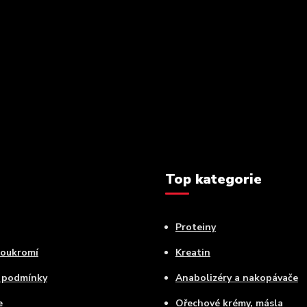
Top kategorie
Proteiny
soukromí
Kreatin
 podmínky
Anabolizéry a nakopávače
e
Ořechové krémy, másla