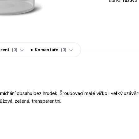
Barva:
růžová
cení
0
Komentáře
0
míchání obsahu bez hrudek. Šroubovací malé víčko i velký uzávěr
růžová, zelená, transparentní.