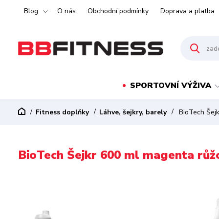
Blog
O nás
Obchodní podmínky
Doprava a platba
SPORTOVNÍ VÝŽIVA
Fitness doplňky
Láhve, šejkry, barely
BioTech Šejk
BioTech Šejkr 600 ml magenta růž