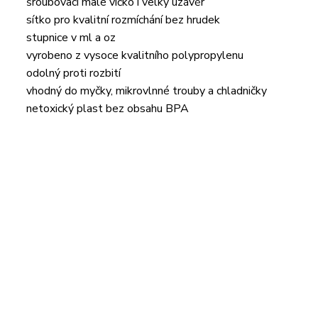
šroubovací malé víčko i velký uzávěr
sítko pro kvalitní rozmíchání bez hrudek
stupnice v ml a oz
vyrobeno z vysoce kvalitního polypropylenu
odolný proti rozbití
vhodný do myčky, mikrovlnné trouby a chladničky
netoxický plast bez obsahu BPA