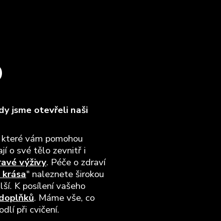
O
y jsme otevřeli naši
, které vám pomohou
jí o své tělo zevnitř i
ravé výživy
. Péče o zdraví
 krása
" naleznete širokou
lší. K posílení vašeho
 doplňků
. Máme vše, co
lí při cvičení.