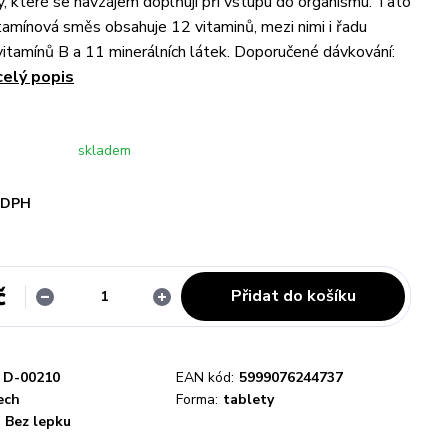
ky, které se navzájem doplňují při vstupu do organismu. Tato
itamínová směs obsahuje 12 vitaminů, mezi nimi i řadu
itamínů B a 11 minerálních látek. Doporučené dávkování:
celý popis
skladem
i DPH
č
Přidat do košíku
D-00210
EAN kód:
5999076244737
ech
Forma:
tablety
Bez lepku