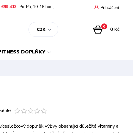
 699 413
(Po-Pá, 10-18 hod.)
Přihlášení
0
0 Kč
CZK
FITNESS DOPLŇKY
odukt
vícesložkový doplněk výživy obsahující důležité vitamíny a