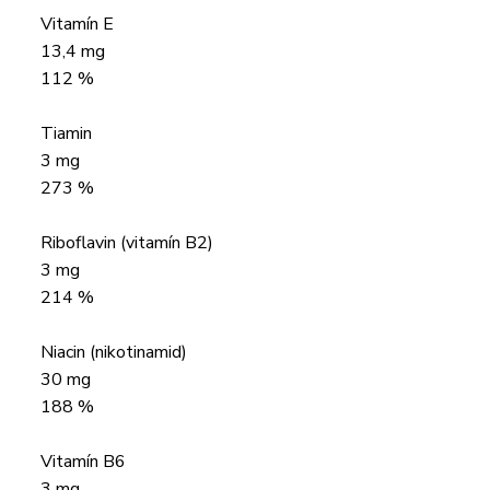
Vitamín E
13,4 mg
112 %
Tiamin
3 mg
273 %
Riboflavin (vitamín B2)
3 mg
214 %
Niacin (nikotinamid)
30 mg
188 %
Vitamín B6
3 mg