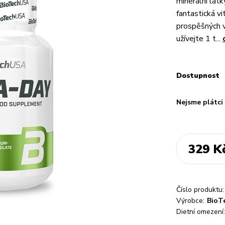
minerální lát
fantastická v
prospěšných v
užívejte 1 t...
Dostupnost
Nejsme plátc
329 K
Číslo produktu:
Výrobce:
BioT
Dietní omezení: