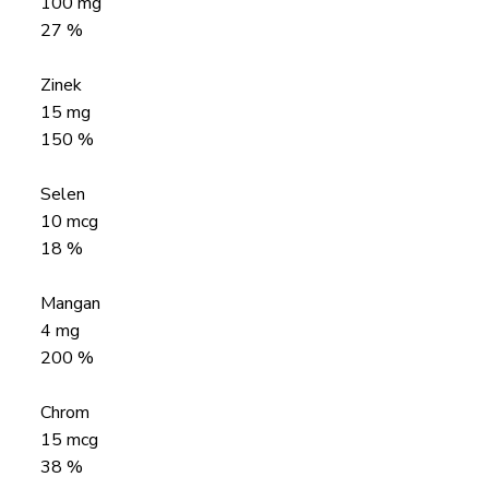
100 mg
27 %
Zinek
15 mg
150 %
Selen
10 mcg
18 %
Mangan
4 mg
200 %
Chrom
15 mcg
38 %