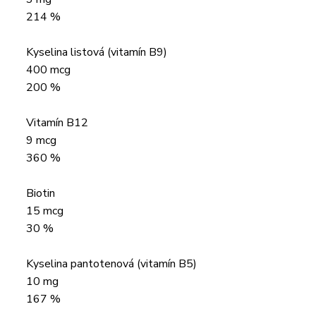
214 %
Kyselina listová (vitamín B9)
400 mcg
200 %
Vitamín B12
9 mcg
360 %
Biotin
15 mcg
30 %
Kyselina pantotenová (vitamín B5)
10 mg
167 %