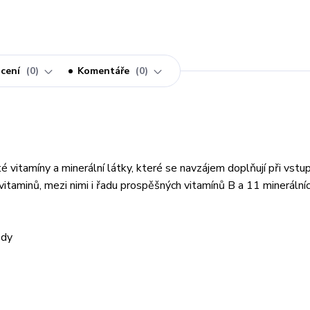
cení
0
Komentáře
0
é vitamíny a minerální látky, které se navzájem doplňují při vstu
taminů, mezi nimi i řadu prospěšných vitamínů B a 11 minerálníc
ody