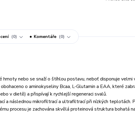
cení
0
Komentáře
0
alové hmoty nebo se snaží o štíhlou postavu, neboť disponuje velm
e obohaceno o aminokyseliny Bcaa, L-Glutamin a EAA, které zabra
 v dietě) a přispívají k rychlejší regeneraci svalů.
a následnou mikrofiltrací a ultrafiltrací při nízkých teplotách. 
nému procesu je zachována skvělá proteinová struktura bohatá na 