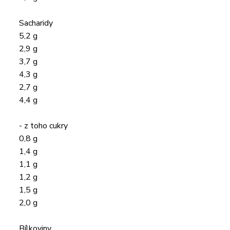
Sacharidy
5,2 g
2,9 g
3,7 g
4,3 g
2,7 g
4,4 g
- z toho cukry
0,8 g
1,4 g
1,1 g
1,2 g
1,5 g
2,0 g
Bílkoviny