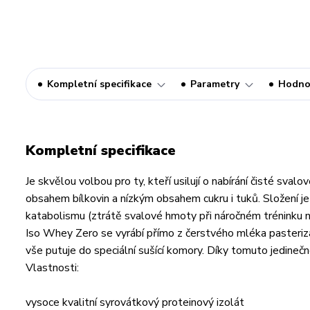
Kompletní specifikace
Parametry
Hodno
Kompletní specifikace
Je skvělou volbou pro ty, kteří usilují o nabírání čisté sv
obsahem bílkovin a nízkým obsahem cukru i tuků. Složení j
katabolismu (ztrátě svalové hmoty při náročném tréninku nebo
Iso Whey Zero se vyrábí přímo z čerstvého mléka pasterizací 
vše putuje do speciální sušící komory. Díky tomuto jedineč
Vlastnosti:
vysoce kvalitní syrovátkový proteinový izolát