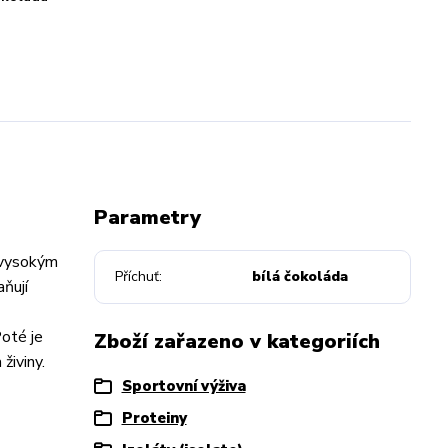
Parametry
i vysokým
Příchuť
bílá čokoláda
ňují
Poté je
Zboží zařazeno v kategoriích
živiny.
Sportovní výživa
Proteiny