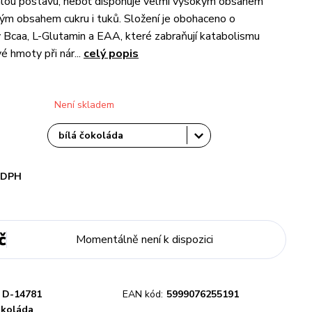
íhlou postavu, neboť disponuje velmi vysokým obsahem
zkým obsahem cukru i tuků. Složení je obohaceno o
 Bcaa, L-Glutamin a EAA, které zabraňují katabolismu
é hmoty při nár...
celý popis
Není skladem
i DPH
č
Momentálně není k dispozici
D-14781
EAN kód:
5999076255191
okoláda