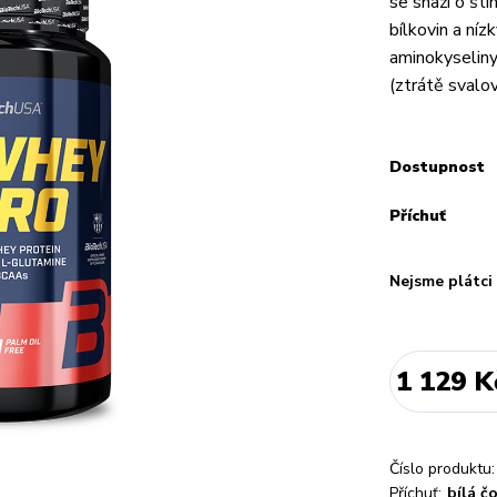
se snaží o št
bílkovin a ní
aminokyseliny
(ztrátě svalov
Dostupnost
Příchuť
Nejsme plátc
1 129 K
Číslo produktu:
Příchuť:
bílá č