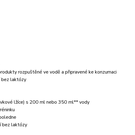
)
 produkty rozpuštěné ve vodě a připravené ke konzumaci
í bez laktózy
évkové lžíce) s 200 ml nebo 350 ml** vody
tréninku
dpoledne
í bez laktózy