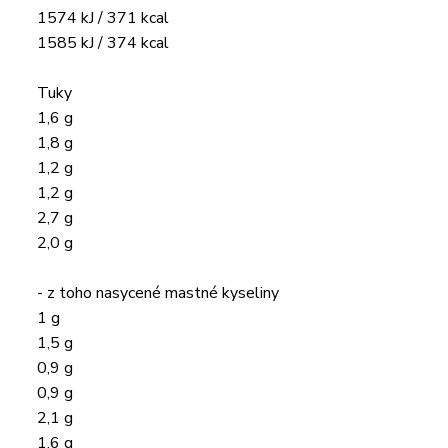
1574 kJ / 371 kcal
1585 kJ / 374 kcal
Tuky
1,6 g
1,8 g
1,2 g
1,2 g
2,7 g
2,0 g
- z toho nasycené mastné kyseliny
1 g
1,5 g
0,9 g
0,9 g
2,1 g
1,6 g