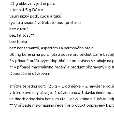
21 g bílkovin v jedné porci
z toho 4,5 g BCAA
velmi nízký podíl cukru a tuků
rychlá a snadná vstřebatelnost proteinu
bez cukru*
bez laktózy**
bez lepku
bez konzervantů, aspartámu a palmového oleje
88 mg kofeinu na porci (platí pouze pro příchuť Caffe Latte
* v případě práškových doplňků se prohlášení vztahuje na
** v případě maximálního ředění je produkt připravený k pit
Doporučené dávkování:
smíchejte jednu porci (25 g = 1 odměrka = 2 navršené pol
v tréninkové dny užívejte 1 dávku ráno a 1 dávku ihned po 
ve dnech odpočinku konzumujte 1 dávku ráno a 1 dávku o
** V případě maximálního ředění je produkt připravený k pit