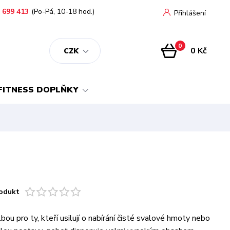
 699 413
(Po-Pá, 10-18 hod.)
Přihlášení
0
0 Kč
CZK
FITNESS DOPLŇKY
odukt
bou pro ty, kteří usilují o nabírání čisté svalové hmoty nebo