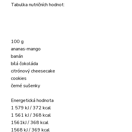
Tabulka nutričních hodnot:
100 g
ananas-mango
banán
bílá čokoláda
citrónový cheesecake
cookies
černé sušenky
Energetická hodnota
1 579 kJ / 372 kcal
1 561 kJ / 368 kcal
1561kJ / 368 kcal
1568 kJ / 369 kcal