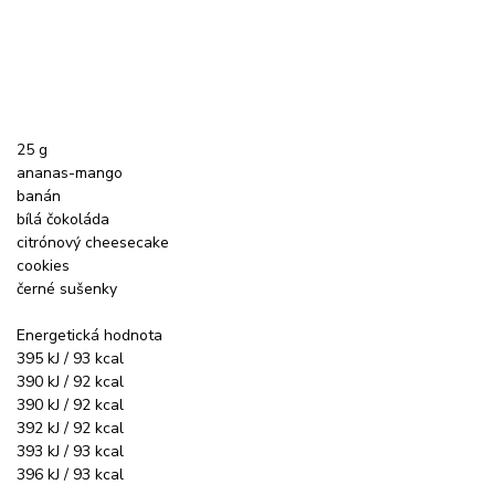
25 g
ananas-mango
banán
bílá čokoláda
citrónový cheesecake
cookies
černé sušenky
Energetická hodnota
395 kJ / 93 kcal
390 kJ / 92 kcal
390 kJ / 92 kcal
392 kJ / 92 kcal
393 kJ / 93 kcal
396 kJ / 93 kcal