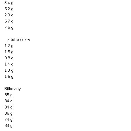
3,4 g
5,2 g
2,9 g
5,7 g
7,6 g
- z toho cukry
1,2 g
1,5 g
0,8 g
1,4 g
1,3 g
1,5 g
Bílkoviny
85 g
84 g
84 g
86 g
74 g
83 g