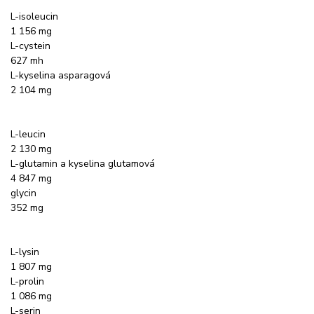
L-isoleucin
1 156 mg
L-cystein
627 mh
L-kyselina asparagová
2 104 mg
L-leucin
2 130 mg
L-glutamin a kyselina glutamová
4 847 mg
glycin
352 mg
L-lysin
1 807 mg
L-prolin
1 086 mg
L-serin