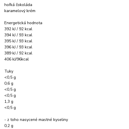
hořká čokoláda
karamelový krém
Energetická hodnota
392 kJ / 92 kcal
394 kJ / 93 kcal
395 kJ / 93 kcal
396 kJ / 93 kcal
389 kJ / 92 kcal
406 kJ/96kcal
Tuky
<0,5 g
0,6 g
<0,5 g
<0,5 g
1,3 g
<0,5 g
- z toho nasycené mastné kyseliny
0,2 g