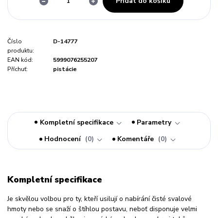
Přidat do košíku
Číslo
D-14777
produktu:
EAN kód:
5999076255207
Příchuť:
pistácie
Kompletní specifikace
Parametry
Hodnocení
0
Komentáře
0
Kompletní specifikace
Je skvělou volbou pro ty, kteří usilují o nabírání čisté svalové
hmoty nebo se snaží o štíhlou postavu, neboť disponuje velmi