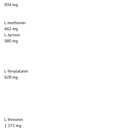
934 mg
L-methionin
462 mg
L-tyrosin
585 mg
L-fenylalanin
628 mg
L-threonin
1 272 mg