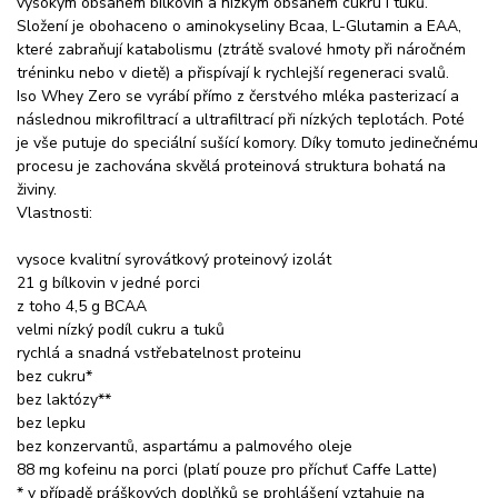
vysokým obsahem bílkovin a nízkým obsahem cukru i tuků.
Složení je obohaceno o aminokyseliny Bcaa, L-Glutamin a EAA,
které zabraňují katabolismu (ztrátě svalové hmoty při náročném
tréninku nebo v dietě) a přispívají k rychlejší regeneraci svalů.
Iso Whey Zero se vyrábí přímo z čerstvého mléka pasterizací a
následnou mikrofiltrací a ultrafiltrací při nízkých teplotách. Poté
je vše putuje do speciální sušící komory. Díky tomuto jedinečnému
procesu je zachována skvělá proteinová struktura bohatá na
živiny.
Vlastnosti:
vysoce kvalitní syrovátkový proteinový izolát
21 g bílkovin v jedné porci
z toho 4,5 g BCAA
velmi nízký podíl cukru a tuků
rychlá a snadná vstřebatelnost proteinu
bez cukru*
bez laktózy**
bez lepku
bez konzervantů, aspartámu a palmového oleje
88 mg kofeinu na porci (platí pouze pro příchuť Caffe Latte)
* v případě práškových doplňků se prohlášení vztahuje na