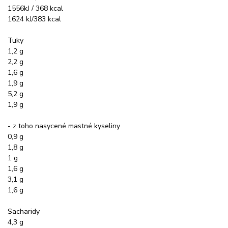
1556kJ / 368 kcal
1624 kJ/383 kcal
Tuky
1,2 g
2,2 g
1,6 g
1,9 g
5,2 g
1,9 g
- z toho nasycené mastné kyseliny
0,9 g
1,8 g
1 g
1,6 g
3,1 g
1,6 g
Sacharidy
4,3 g