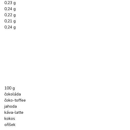
0,23 g
0,24 g
0,22 g
0,21 g
0,24 g
100 g
čokoláda
čoko-toffee
jahoda
káva-latte
kokos
oříšek