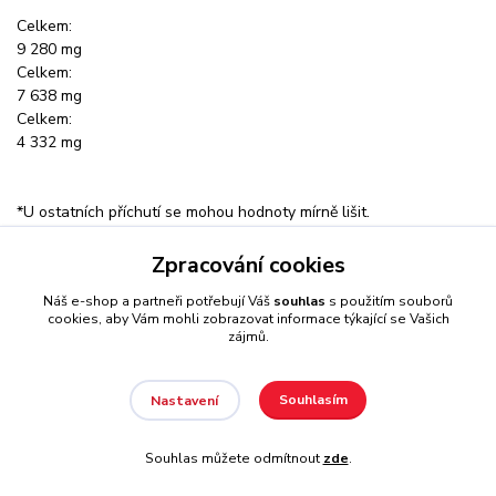
Celkem:
9 280 mg
Celkem:
7 638 mg
Celkem:
4 332 mg
*U ostatních příchutí se mohou hodnoty mírně lišit.
Složení:
Ananas-mango: syrovátkový roteinový izolát 88% [syrovátkový
Zpracování cookies
proteinový izolát, emulgátor (sójový lecitin)], smetana [částečně
Náš e-shop a partneři potřebují Váš
souhlas
s použitím souborů
hydrogenovaný kokosový tuk, sušené odstředěné mléko,
cookies, aby Vám mohli zobrazovat informace týkající se Vašich
emulgátory (E471, E472a), glukózový sirup, sacharóza, mléčná
zájmů.
bílkovina, stabilizátor (fosforečnan draselný), protispékavá látka
(fosforečnan vápenatý)], L-Glutamin 3,1 %, aromata, sůl 1,3 %,
emulgátor (sójový lecitin), zahušťovadla (karagenan, xantanová
Souhlasím
Nastavení
guma), barvivo (amoniakový karamel), protispékavá látka (oxid
křemičitý), L-leucin 0,2 %, sladidlo (sukralóza), L-isoleucin 0,1 %,
Souhlas můžete odmítnout
zde
.
L-valin 0,1 %.
Banán: syrovátkový proteinový izolát 90% [(syrovátkový