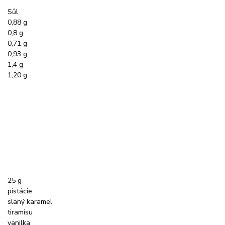
Sůl
0,88 g
0,8 g
0,71 g
0,93 g
1,4 g
1,20 g
25 g
pistácie
slaný karamel
tiramisu
vanilka