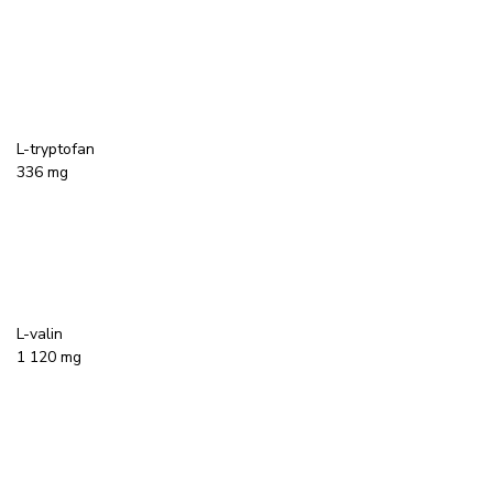
L-tryptofan
336 mg
L-valin
1 120 mg