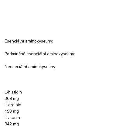
Esenciální aminokyseliny:
Podmíněně esenciální aminokyseliny:
Neeseciální aminokyseliny:
L-histidin
369 mg
L-arginin
493 mg
L-alanin
942 mg