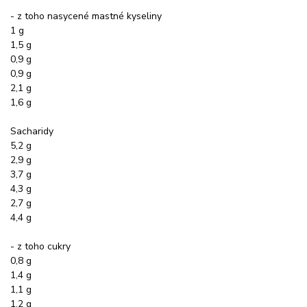
- z toho nasycené mastné kyseliny
1 g
1,5 g
0,9 g
0,9 g
2,1 g
1,6 g
Sacharidy
5,2 g
2,9 g
3,7 g
4,3 g
2,7 g
4,4 g
- z toho cukry
0,8 g
1,4 g
1,1 g
1,2 g