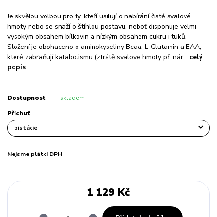
Je skvělou volbou pro ty, kteří usilují o nabírání čisté svalové
hmoty nebo se snaží o štíhlou postavu, neboť disponuje velmi
vysokým obsahem bílkovin a nízkým obsahem cukru i tuků.
Složení je obohaceno o aminokyseliny Bcaa, L-Glutamin a EAA,
které zabraňují katabolismu (ztrátě svalové hmoty při nár...
celý
popis
Dostupnost
skladem
Příchuť
Nejsme plátci DPH
1 129 Kč