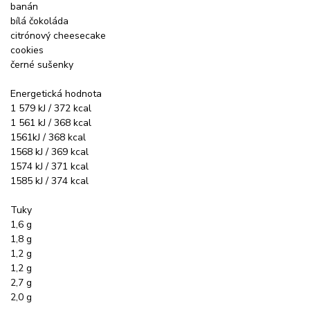
banán
bílá čokoláda
citrónový cheesecake
cookies
černé sušenky
Energetická hodnota
1 579 kJ / 372 kcal
1 561 kJ / 368 kcal
1561kJ / 368 kcal
1568 kJ / 369 kcal
1574 kJ / 371 kcal
1585 kJ / 374 kcal
Tuky
1,6 g
1,8 g
1,2 g
1,2 g
2,7 g
2,0 g