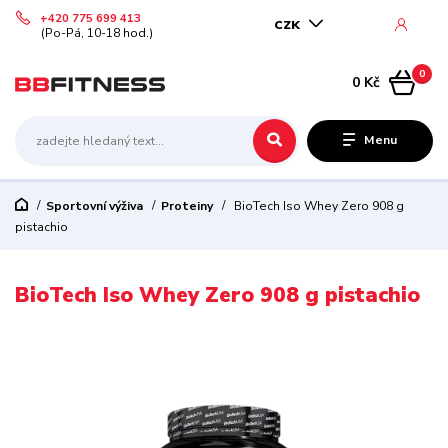
+420 775 699 413
CZK
(Po-Pá, 10-18 hod.)
0
0 Kč
Menu
Sportovní výživa
Proteiny
BioTech Iso Whey Zero 908 g
pistachio
BioTech Iso Whey Zero 908 g pistachio