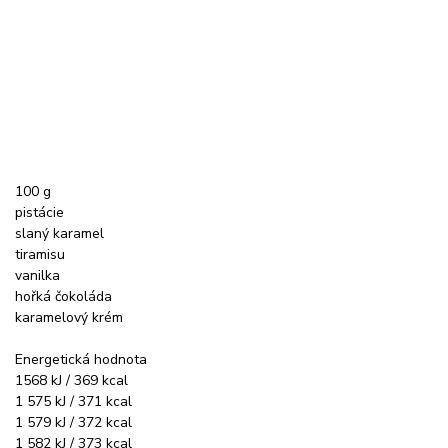
100 g
pistácie
slaný karamel
tiramisu
vanilka
hořká čokoláda
karamelový krém
Energetická hodnota
1568 kJ / 369 kcal
1 575 kJ / 371 kcal
1 579 kJ / 372 kcal
1 582 kJ / 373 kcal