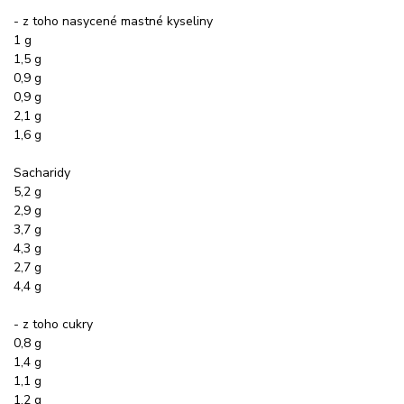
- z toho nasycené mastné kyseliny
1 g
1,5 g
0,9 g
0,9 g
2,1 g
1,6 g
Sacharidy
5,2 g
2,9 g
3,7 g
4,3 g
2,7 g
4,4 g
- z toho cukry
0,8 g
1,4 g
1,1 g
1,2 g