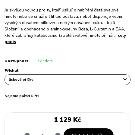
Je skvělou volbou pro ty, kteří usilují o nabírání čisté svalové
hmoty nebo se snaží o štíhlou postavu, neboť disponuje velmi
vysokým obsahem bílkovin a nízkým obsahem cukru i tuků.
Složení je obohaceno o aminokyseliny Bcaa, L-Glutamin a EAA,
které zabraňují katabolismu (ztrátě svalové hmoty při nár...
celý
popis
Dostupnost
skladem
Příchuť
Nejsme plátci DPH
1 129 Kč