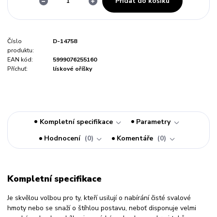
Přidat do košíku
Číslo
D-14758
produktu:
EAN kód:
5999076255160
Příchuť:
lískové oříšky
Kompletní specifikace
Parametry
Hodnocení
0
Komentáře
0
Kompletní specifikace
Je skvělou volbou pro ty, kteří usilují o nabírání čisté svalové
hmoty nebo se snaží o štíhlou postavu, neboť disponuje velmi