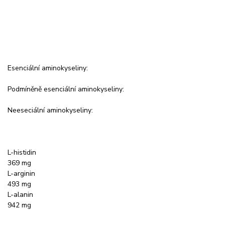
Esenciální aminokyseliny:
Podmíněně esenciální aminokyseliny:
Neeseciální aminokyseliny:
L-histidin
369 mg
L-arginin
493 mg
L-alanin
942 mg