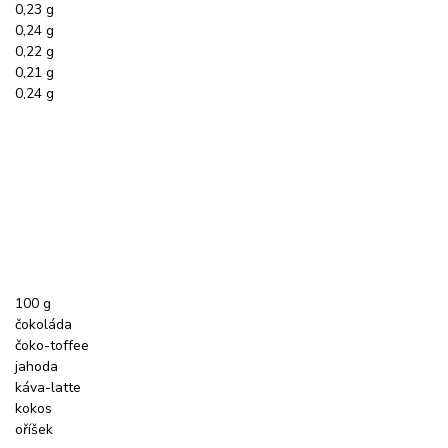
0,23 g
0,24 g
0,22 g
0,21 g
0,24 g
100 g
čokoláda
čoko-toffee
jahoda
káva-latte
kokos
oříšek