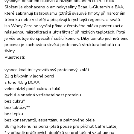
vysokým obsahem bílkovin a nízkým obsahem cukru i tuků.
Složení je obohaceno o aminokyseliny Bcaa, L-Glutamin a EAA,
které zabraňují katabolismu (ztrátě svalové hmoty při náročném
tréninku nebo v dietě) a přispívají k rychlejší regeneraci svalů.
Iso Whey Zero se vyrábí přímo z čerstvého mléka pasterizací a
následnou mikrofiltrací a ultrafiltrací při nízkých teplotách. Poté
je vše putuje do speciální sušící komory. Díky tomuto jedinečnému
procesu je zachována skvělá proteinová struktura bohatá na
živiny.
Vlastnosti:
vysoce kvalitní syrovátkový proteinový izolát
21 g bílkovin v jedné porci
z toho 4,5 g BCAA
velmi nízký podíl cukru a tuků
rychlá a snadná vstřebatelnost proteinu
bez cukru*
bez laktózy**
bez lepku
bez konzervantů, aspartámu a palmového oleje
88 mg kofeinu na porci (platí pouze pro příchuť Caffe Latte)
* v případě práškových doplňků se prohlášení vztahuje na