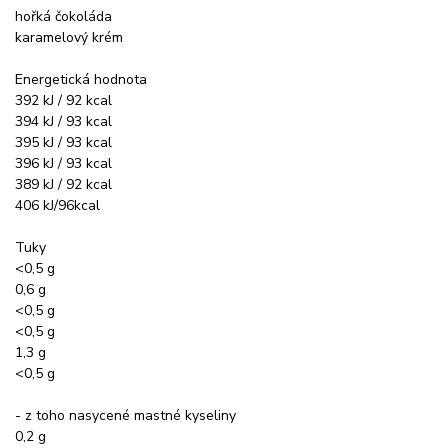
hořká čokoláda
karamelový krém
Energetická hodnota
392 kJ / 92 kcal
394 kJ / 93 kcal
395 kJ / 93 kcal
396 kJ / 93 kcal
389 kJ / 92 kcal
406 kJ/96kcal
Tuky
<0,5 g
0,6 g
<0,5 g
<0,5 g
1,3 g
<0,5 g
- z toho nasycené mastné kyseliny
0,2 g