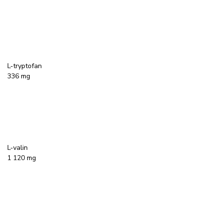
L-tryptofan
336 mg
L-valin
1 120 mg