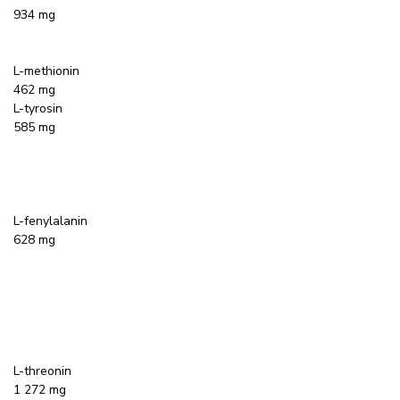
934 mg
L-methionin
462 mg
L-tyrosin
585 mg
L-fenylalanin
628 mg
L-threonin
1 272 mg