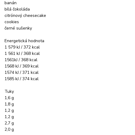
banán
bílá čokoláda
citrónový cheesecake
cookies
černé sušenky
Energetická hodnota
1 579 kJ / 372 kcal
1 561 kJ / 368 kcal
1561kJ / 368 kcal
1568 kJ / 369 kcal
1574 kJ / 371 kcal
1585 kJ / 374 kcal
Tuky
1,6 g
1,8 g
1,2 g
1,2 g
2,7 g
2,0 g