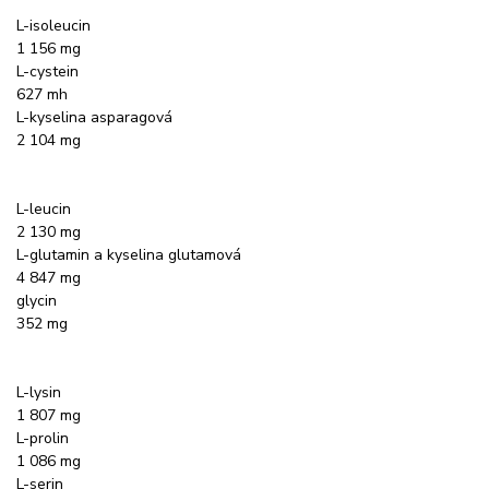
L-isoleucin
1 156 mg
L-cystein
627 mh
L-kyselina asparagová
2 104 mg
L-leucin
2 130 mg
L-glutamin a kyselina glutamová
4 847 mg
glycin
352 mg
L-lysin
1 807 mg
L-prolin
1 086 mg
L-serin