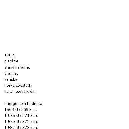
100 g
pistácie
slaný karamel
tiramisu
vanilka
hořká čokoláda
karamelový krém
Energetická hodnota
1568 kJ / 369 kcal
1 575 kJ / 371 kcal
1 579 kJ / 372 kcal
1 582 kJ / 373 kcal