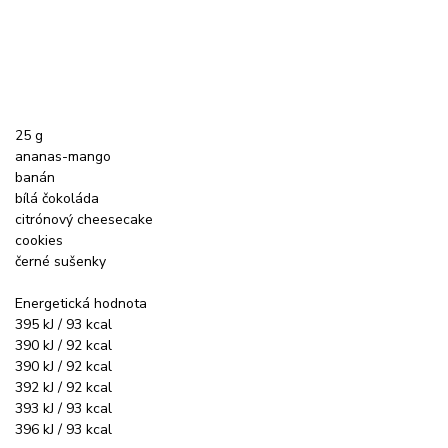
25 g
ananas-mango
banán
bílá čokoláda
citrónový cheesecake
cookies
černé sušenky
Energetická hodnota
395 kJ / 93 kcal
390 kJ / 92 kcal
390 kJ / 92 kcal
392 kJ / 92 kcal
393 kJ / 93 kcal
396 kJ / 93 kcal