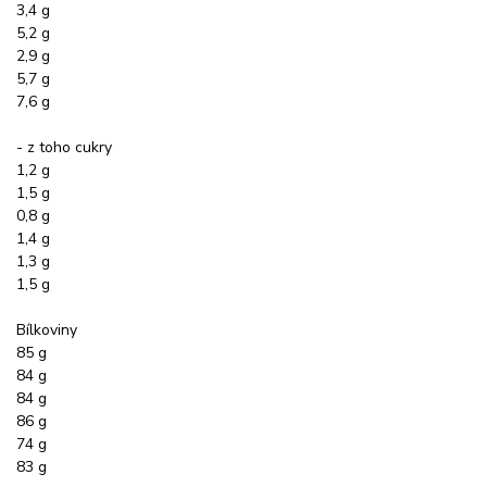
3,4 g
5,2 g
2,9 g
5,7 g
7,6 g
- z toho cukry
1,2 g
1,5 g
0,8 g
1,4 g
1,3 g
1,5 g
Bílkoviny
85 g
84 g
84 g
86 g
74 g
83 g