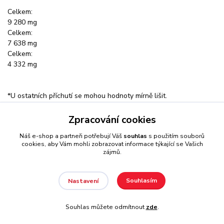
Celkem:
9 280 mg
Celkem:
7 638 mg
Celkem:
4 332 mg
*U ostatních příchutí se mohou hodnoty mírně lišit.
Složení:
Ananas-mango: syrovátkový roteinový izolát 88% [syrovátkový
Zpracování cookies
proteinový izolát, emulgátor (sójový lecitin)], smetana [částečně
Náš e-shop a partneři potřebují Váš
souhlas
s použitím souborů
hydrogenovaný kokosový tuk, sušené odstředěné mléko,
cookies, aby Vám mohli zobrazovat informace týkající se Vašich
emulgátory (E471, E472a), glukózový sirup, sacharóza, mléčná
zájmů.
bílkovina, stabilizátor (fosforečnan draselný), protispékavá látka
(fosforečnan vápenatý)], L-Glutamin 3,1 %, aromata, sůl 1,3 %,
emulgátor (sójový lecitin), zahušťovadla (karagenan, xantanová
Souhlasím
Nastavení
guma), barvivo (amoniakový karamel), protispékavá látka (oxid
křemičitý), L-leucin 0,2 %, sladidlo (sukralóza), L-isoleucin 0,1 %,
Souhlas můžete odmítnout
zde
.
L-valin 0,1 %.
Banán: syrovátkový proteinový izolát 90% [(syrovátkový