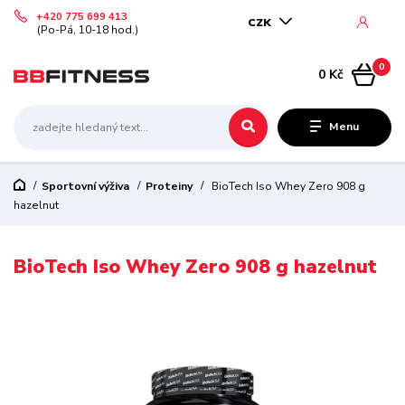
+420 775 699 413
CZK
(Po-Pá, 10-18 hod.)
0
0 Kč
Menu
Sportovní výživa
Proteiny
BioTech Iso Whey Zero 908 g
hazelnut
BioTech Iso Whey Zero 908 g hazelnut