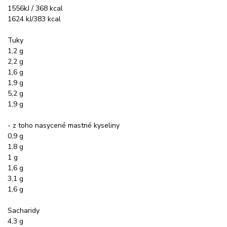
1556kJ / 368 kcal
1624 kJ/383 kcal
Tuky
1,2 g
2,2 g
1,6 g
1,9 g
5,2 g
1,9 g
- z toho nasycené mastné kyseliny
0,9 g
1,8 g
1 g
1,6 g
3,1 g
1,6 g
Sacharidy
4,3 g