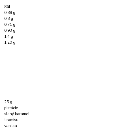
Sůl
0,88 g
0,8 g
0,71 g
0,93 g
1,4 g
1,20 g
25 g
pistácie
slaný karamel
tiramisu
vanilka