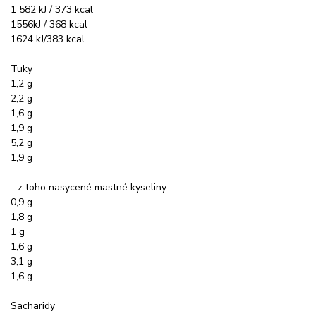
1 582 kJ / 373 kcal
1556kJ / 368 kcal
1624 kJ/383 kcal
Tuky
1,2 g
2,2 g
1,6 g
1,9 g
5,2 g
1,9 g
- z toho nasycené mastné kyseliny
0,9 g
1,8 g
1 g
1,6 g
3,1 g
1,6 g
Sacharidy