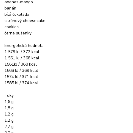
ananas-mango
banán
bílá čokoláda
citrónový cheesecake
cookies
černé sušenky
Energetická hodnota
1 579 kJ / 372 kcal
1 561 kJ / 368 kcal
1561kJ / 368 kcal
1568 kJ / 369 kcal
1574 kJ / 371 kcal
1585 kJ / 374 kcal
Tuky
1,6 g
1,8 g
1,2 g
1,2 g
2,7 g
2,0 g