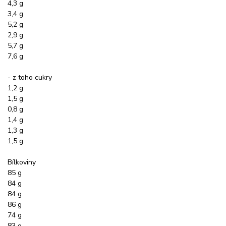
4,3 g
3,4 g
5,2 g
2,9 g
5,7 g
7,6 g
- z toho cukry
1,2 g
1,5 g
0,8 g
1,4 g
1,3 g
1,5 g
Bílkoviny
85 g
84 g
84 g
86 g
74 g
83 g