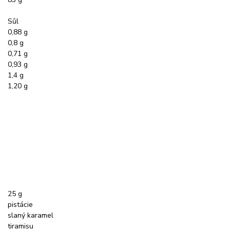
Sůl
0,88 g
0,8 g
0,71 g
0,93 g
1,4 g
1,20 g
25 g
pistácie
slaný karamel
tiramisu