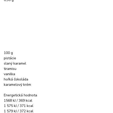
100 g
pistácie
slaný karamel
tiramisu
vanilka
hořká čokoláda
karamelový krém
Energetická hodnota
1568 kJ / 369 kcal
1 575 kJ / 371 kcal
1 579 kJ / 372 kcal