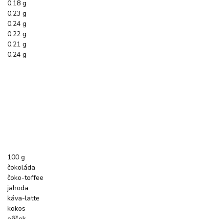
0,18 g
0,23 g
0,24 g
0,22 g
0,21 g
0,24 g
100 g
čokoláda
čoko-toffee
jahoda
káva-latte
kokos
oříšek