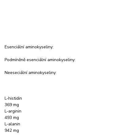
Esenciální aminokyseliny:
Podmíněně esenciální aminokyseliny:
Neeseciální aminokyseliny:
L-histidin
369 mg
L-arginin
493 mg
L-alanin
942 mg