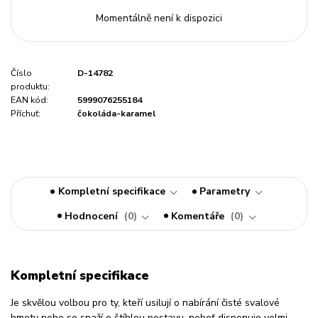
Momentálně není k dispozici
Číslo
D-14782
produktu:
EAN kód:
5999076255184
Příchuť:
čokoláda-karamel
Kompletní specifikace
Parametry
Hodnocení
0
Komentáře
0
Kompletní specifikace
Je skvělou volbou pro ty, kteří usilují o nabírání čisté svalové
hmoty nebo se snaží o štíhlou postavu, neboť disponuje velmi