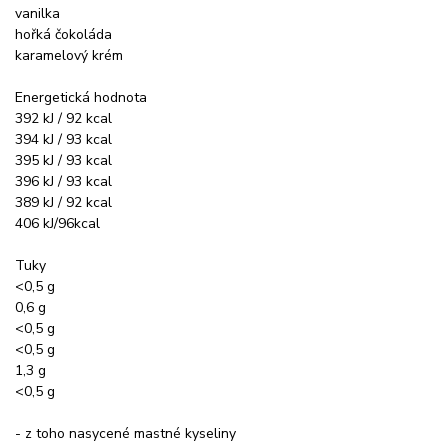
vanilka
hořká čokoláda
karamelový krém
Energetická hodnota
392 kJ / 92 kcal
394 kJ / 93 kcal
395 kJ / 93 kcal
396 kJ / 93 kcal
389 kJ / 92 kcal
406 kJ/96kcal
Tuky
<0,5 g
0,6 g
<0,5 g
<0,5 g
1,3 g
<0,5 g
- z toho nasycené mastné kyseliny