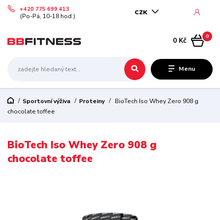
+420 775 699 413
CZK
(Po-Pá, 10-18 hod.)
0
0 Kč
Menu
Sportovní výživa
Proteiny
BioTech Iso Whey Zero 908 g
chocolate toffee
BioTech Iso Whey Zero 908 g
chocolate toffee