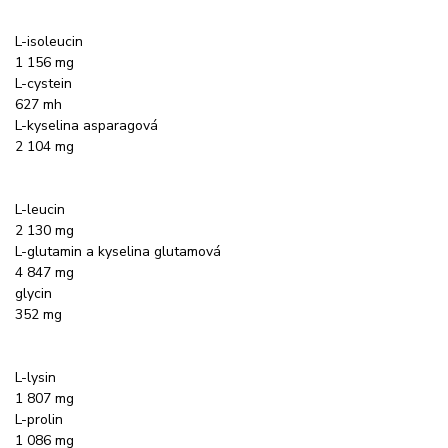
L-isoleucin
1 156 mg
L-cystein
627 mh
L-kyselina asparagová
2 104 mg
L-leucin
2 130 mg
L-glutamin a kyselina glutamová
4 847 mg
glycin
352 mg
L-lysin
1 807 mg
L-prolin
1 086 mg