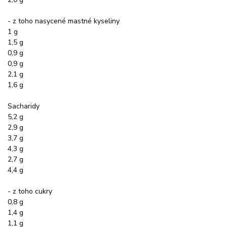
- z toho nasycené mastné kyseliny
1 g
1,5 g
0,9 g
0,9 g
2,1 g
1,6 g
Sacharidy
5,2 g
2,9 g
3,7 g
4,3 g
2,7 g
4,4 g
- z toho cukry
0,8 g
1,4 g
1,1 g