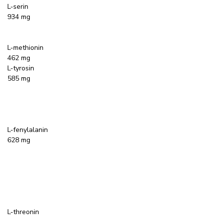
L-serin
934 mg
L-methionin
462 mg
L-tyrosin
585 mg
L-fenylalanin
628 mg
L-threonin