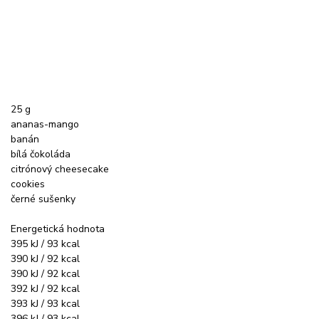
25 g
ananas-mango
banán
bílá čokoláda
citrónový cheesecake
cookies
černé sušenky
Energetická hodnota
395 kJ / 93 kcal
390 kJ / 92 kcal
390 kJ / 92 kcal
392 kJ / 92 kcal
393 kJ / 93 kcal
396 kJ / 93 kcal