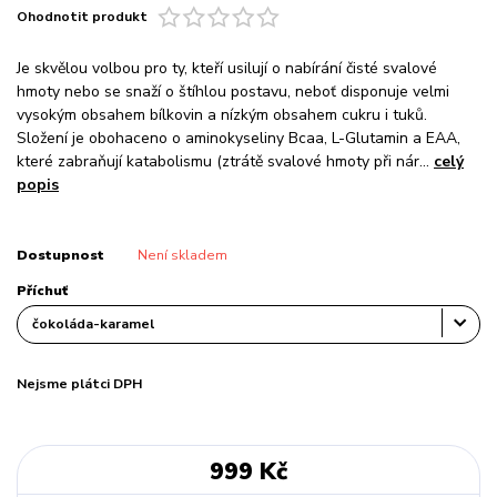
Ohodnotit produkt
Je skvělou volbou pro ty, kteří usilují o nabírání čisté svalové
hmoty nebo se snaží o štíhlou postavu, neboť disponuje velmi
vysokým obsahem bílkovin a nízkým obsahem cukru i tuků.
Složení je obohaceno o aminokyseliny Bcaa, L-Glutamin a EAA,
které zabraňují katabolismu (ztrátě svalové hmoty při nár...
celý
popis
Dostupnost
Není skladem
Příchuť
Nejsme plátci DPH
999 Kč