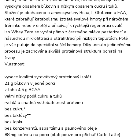
vysokým obsahem bílkovin a nízkým obsahem cukru i tuků.
Složení je obohaceno o aminokyseliny Bcaa, L-Glutamin a EAA,
které zabraňují katabolismu (ztrátě svalové hmoty při náročném
tréninku nebo v dietě) a přispívají k rychlejší regeneraci svalů.
Iso Whey Zero se vyrábí přímo z čerstvého mléka pasterizací a
následnou mikrofiltrací a ultrafiltrací při nízkých teplotách. Poté
je vše putuje do speciální sušící komory. Díky tomuto jedinečnému
procesu je zachována skvělá proteinová struktura bohatá na
živiny.
Vlastnosti:
vysoce kvalitní syrovátkový proteinový izolát
21 g bílkovin v jedné porci
z toho 4,5 g BCAA
velmi nízký podíl cukru a tuků
rychlá a snadná vstřebatelnost proteinu
bez cukru*
bez laktózy**
bez lepku
bez konzervantů, aspartámu a palmového oleje
88 mg kofeinu na porci (platí pouze pro příchuť Caffe Latte)