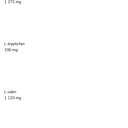
1 272 mg
L-tryptofan
336 mg
L-valin
1 120 mg